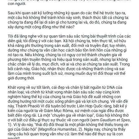
con người.
Sau khi quan sát kỹ lưỡng những kỳ quan do các thế hệ trước tạo ra,
một câu hỏi không thể tránh khỏi nảy sinh, thách thức tất cả chúng ta:
chúng ta đang để lại di sản gì cho tương lai và, do đó, chúng ta đang
xây dựng một cộng đồng như thế nào?
Tôi đã lắng nghe với sự quan tâm sâu sắc từng bài thuyết trình của các
diễn giả; tôi đồng ý với các bạn. Xã hội chúng ta, trên thực tế, sở hữu
khả năng phi thường trong sản xuất, đổi mới và truyền đạt; tuy nhiên,
dường như chúng ta vẫn cần học cách bảo tồn linh hồn của những gì
nó tạo ra. Nếu không, chúng ta có nguy cơ trở thành chuyên gia về
phương tiện truyền thông và hiệu quả trong sản xuất, nhưng lại không
chắc chắn về lý do, mục đích, với ai và cho ai chúng ta sản xuất. Trong
bối cảnh này, Giáo hội, nhận thức được cả những thành công và sai
lầm của mình trong suốt lịch sử, mong muốn duy trì đối thoại với thế
giới đương thời.
Khát vọng về sự tốt lành, cái đẹp và chân lý bắt nguồn từ DNA của
nhân loại; và chính từ khát vọng nhân bản sâu sắc này cùng kinh
nghiệm hàng thế kỷ của chúng ta mà Giáo hội đề xuất những con
đường hướng tới một cuộc sống phẩm giá và lợi ích chung. Về vấn đề
này, Thánh Phaolô VI đã tuyên bố trước Liên Hợp Quốc rằng, bất kể ý
kiến của người ta về Giám Mục Rôma, sứ mệnh của ngài đều được
biết đến rộng rãi. Là một "chuyên gia về nhân loại", Giáo hội không thờ
ơ với bất cứ điều gì thực sự thuộc về con người (xem
Gaudium et Spes
,
1). Vì lý do này, "thái độ đối thoại là một phần không thể thiếu trong ơn
gọi của Giáo hội" (
Magnifica Humanitas
, 2). Ngày nay, chúng ta thấy
rằng câu hỏi quan trọng vẫn như cũ: làm thế nào để thực sự là con
người?