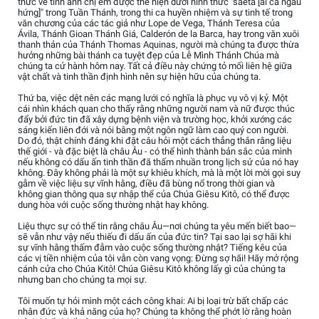
thức về tình anh chị em được thể hiện dưới hình thức "saeta [ai ca ngẫu
hứng]" trong Tuần Thánh, trong thi ca huyền nhiệm và sự tinh tế trong
văn chương của các tác giả như Lope de Vega, Thánh Teresa của
Ávila, Thánh Gioan Thánh Giá, Calderón de la Barca, hay trong văn xuôi
thanh thản của Thánh Thomas Aquinas, người mà chúng ta được thừa
hưởng những bài thánh ca tuyệt đẹp của Lễ Mình Thánh Chúa mà
chúng ta cử hành hôm nay. Tất cả điều này chứng tỏ mối liên hệ giữa
vật chất và tinh thần định hình nên sự hiện hữu của chúng ta.
Thứ ba, việc dệt nên các mạng lưới có nghĩa là phục vụ vô vị kỷ. Một
cái nhìn khách quan cho thấy rằng những người nam và nữ được thúc
đẩy bởi đức tin đã xây dựng bệnh viện và trường học, khởi xướng các
sáng kiến liên đới và nói bằng một ngôn ngữ làm cao quý con người.
Do đó, thật chính đáng khi đặt câu hỏi một cách thẳng thắn rằng liệu
thế giới - và đặc biệt là châu Âu - có thể hình thành bản sắc của mình
nếu không có dấu ấn tinh thần đã thấm nhuần trong lịch sử của nó hay
không. Đây không phải là một sự khiêu khích, mà là một lời mời gọi suy
gẫm về việc liệu sự vĩnh hằng, điều đã bùng nổ trong thời gian và
không gian thông qua sự nhập thể của Chúa Giêsu Kitô, có thể được
dung hòa với cuộc sống thường nhật hay không.
Liệu thực sự có thể tin rằng châu Âu—nơi chúng ta yêu mến biết bao—
sẽ vẫn như vậy nếu thiếu đi dấu ấn của đức tin? Tại sao lại sợ hãi khi
sự vĩnh hằng thấm đẫm vào cuộc sống thường nhật? Tiếng kêu của
các vị tiền nhiệm của tôi vẫn còn vang vọng: Đừng sợ hãi! Hãy mở rộng
cánh cửa cho Chúa Kitô! Chúa Giêsu Kitô không lấy gì của chúng ta
nhưng ban cho chúng ta mọi sự.
Tôi muốn tự hỏi mình một cách công khai: Ai bị loại trừ bất chấp các
nhân đức và khả năng của họ? Chúng ta không thể phớt lờ rằng hoàn