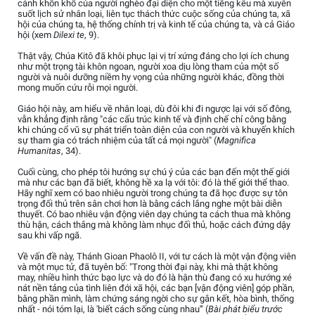
cảnh khốn khổ của người nghèo đại diện cho một tiếng kêu mà xuyên
suốt lịch sử nhân loại, liên tục thách thức cuộc sống của chúng ta, xã
hội của chúng ta, hệ thống chính trị và kinh tế của chúng ta, và cả Giáo
hội (xem
Dilexi te
, 9).
Thật vậy, Chúa Kitô đã khôi phục lại vị trí xứng đáng cho lợi ích chung
như một trọng tài khôn ngoan, người xoa dịu lòng tham của một số
người và nuôi dưỡng niềm hy vọng của những người khác, đồng thời
mong muốn cứu rỗi mọi người.
Giáo hội này, am hiểu về nhân loại, dù đôi khi đi ngược lại với số đông,
vẫn khẳng định rằng "các cấu trúc kinh tế và định chế chỉ công bằng
khi chúng cổ vũ sự phát triển toàn diện của con người và khuyến khích
sự tham gia có trách nhiệm của tất cả mọi người" (
Magnifica
Humanitas
, 34).
Cuối cùng, cho phép tôi hướng sự chú ý của các bạn đến một thế giới
mà như các bạn đã biết, không hề xa lạ với tôi: đó là thế giới thể thao.
Hãy nghĩ xem có bao nhiêu người trong chúng ta đã học được sự tôn
trọng đối thủ trên sân chơi hơn là bằng cách lắng nghe một bài diễn
thuyết. Có bao nhiêu vận động viên dạy chúng ta cách thua mà không
thù hận, cách thắng mà không làm nhục đối thủ, hoặc cách đứng dậy
sau khi vấp ngã.
Về vấn đề này, Thánh Gioan Phaolô II, với tư cách là một vận động viên
và một mục tử, đã tuyên bố: "Trong thời đại này, khi mà thật không
may, nhiều hình thức bạo lực và do đó là hận thù đang có xu hướng xé
nát nền tảng của tình liên đới xã hội, các bạn [vận động viên] góp phần,
bằng phần mình, làm chứng sáng ngời cho sự gắn kết, hòa bình, thống
nhất - nói tóm lại, là 'biết cách sống cùng nhau'" (
Bài phát biểu trước