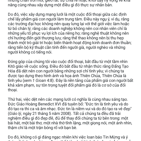
những chân trời mới, gieo rắc sự chia rẽ hoặc khơi dậy hy vọng về khả
năng cùng nhau xây dựng một điều gì đó thực sự nhân bản.
Do đó, việc xây dựng mạng lưới là một cuộc đối thoại giữa các định
chế lấy phẩm giá con người làm trung tâm. Điều này ngụ ý, ví dụ, rằng
các trường đại học không nên quay lưng lại với thế giới việc làm hoặc
từ bỏ chân lý; rằng các doanh nghiệp không nên coi nhân viên chỉ là
những yếu tố phục vụ lợi ích của riêng họ; rằng nghệ thuật không nên
chỉ hướng đến giới thượng lưu; rằng thể thao không nên bị thu hẹp
thành một trò giải trí hoặc biến thành hoạt động kinh doanh đơn thuần;
rằng tiến bộ kỹ thuật cần tính đến người già, người nghèo và những
người không có tiếng nói.
Đóng góp của chúng tôi vào cuộc đối thoại, bắt đầu từ một tầm nhìn
Kitô giáo về cuộc sống. Điều đó bắt đầu từ nhận thức rằng Đấng Tạo
Hóa đã dệt nên con người bằng những sợi chỉ tình yêu; vì chúng ta
được tạo dựng theo hình ảnh và họa ảnh Thiên Chúa, Thiên Chúa là
tình yêu (xem
1 Gioan
4:8). Đây là nền tảng của phẩm giá con người bất
khả xâm phạm, sự tôn trọng tuyệt đối phẩm giá đó là cơ sở của đối
thoại.
Thứ hai, việc dệt nên các mạng lưới có nghĩa là cùng nhau sáng tạo.
Đức Giáo Hoàng Benedict XVI đã tuyên bố: "Đức tin là tình yêu và do
đó tạo ra thi ca và âm nhạc. Đức tin là niềm vui và do đó tạo ra vẻ đẹp"
(
Giáo lý
, ngày 21 tháng 5 năm 2008). Tất cả chúng ta đều đã trải
nghiệm điều gì đó đẹp đẽ, đủ để thay đổi chúng ta từ bên trong: một
bài hát, một bài thơ, một nhà thờ tĩnh lặng, một giọng nói, một ánh nhìn,
thậm chí là một trận bóng rổ với bạn bè.
Do đó, không có gì đáng ngạc nhiên khi việc loan báo Tin Mừng và ý