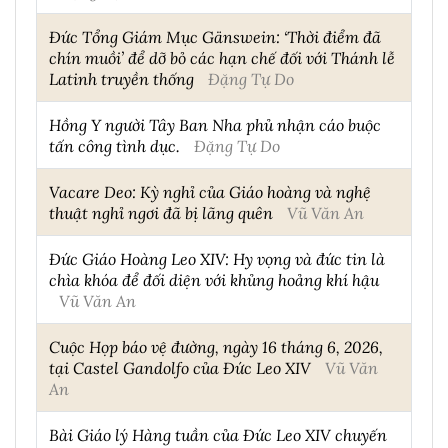
Đức Tổng Giám Mục Gänswein: ‘Thời điểm đã
chín muồi’ để dỡ bỏ các hạn chế đối với Thánh lễ
Latinh truyền thống
Đặng Tự Do
Hồng Y người Tây Ban Nha phủ nhận cáo buộc
tấn công tình dục.
Đặng Tự Do
Vacare Deo: Kỳ nghỉ của Giáo hoàng và nghệ
thuật nghỉ ngơi đã bị lãng quên
Vũ Văn An
Đức Giáo Hoàng Leo XIV: Hy vọng và đức tin là
chìa khóa để đối diện với khủng hoảng khí hậu
Vũ Văn An
Cuộc Họp báo vệ đường, ngày 16 tháng 6, 2026,
tại Castel Gandolfo của Đức Leo XIV
Vũ Văn
An
Bài Giáo lý Hàng tuần của Đức Leo XIV chuyến