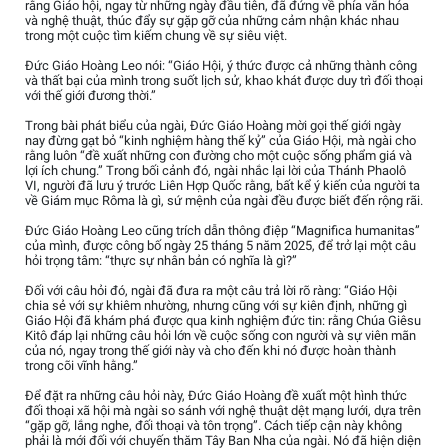
rằng Giáo hội, ngay từ những ngày đầu tiên, đã đứng về phía văn hóa
và nghệ thuật, thúc đẩy sự gặp gỡ của những cảm nhận khác nhau
trong một cuộc tìm kiếm chung về sự siêu việt.
Đức Giáo Hoàng Leo nói: “Giáo Hội, ý thức được cả những thành công
và thất bại của mình trong suốt lịch sử, khao khát được duy trì đối thoại
với thế giới đương thời.”
Trong bài phát biểu của ngài, Đức Giáo Hoàng mời gọi thế giới ngày
nay đừng gạt bỏ “kinh nghiệm hàng thế kỷ” của Giáo Hội, mà ngài cho
rằng luôn “đề xuất những con đường cho một cuộc sống phẩm giá và
lợi ích chung.” Trong bối cảnh đó, ngài nhắc lại lời của Thánh Phaolô
VI, người đã lưu ý trước Liên Hợp Quốc rằng, bất kể ý kiến của người ta
về Giám mục Rôma là gì, sứ mệnh của ngài đều được biết đến rộng rãi.
Đức Giáo Hoàng Leo cũng trích dẫn thông điệp “Magnifica humanitas”
của mình, được công bố ngày 25 tháng 5 năm 2025, để trở lại một câu
hỏi trọng tâm: “thực sự nhân bản có nghĩa là gì?”
Đối với câu hỏi đó, ngài đã đưa ra một câu trả lời rõ ràng: “Giáo Hội
chia sẻ với sự khiêm nhường, nhưng cũng với sự kiên định, những gì
Giáo Hội đã khám phá được qua kinh nghiệm đức tin: rằng Chúa Giêsu
Kitô đáp lại những câu hỏi lớn về cuộc sống con người và sự viên mãn
của nó, ngay trong thế giới này và cho đến khi nó được hoàn thành
trong cõi vĩnh hằng.”
Để đặt ra những câu hỏi này, Đức Giáo Hoàng đề xuất một hình thức
đối thoại xã hội mà ngài so sánh với nghệ thuật dệt mạng lưới, dựa trên
“gặp gỡ, lắng nghe, đối thoại và tôn trọng”. Cách tiếp cận này không
phải là mới đối với chuyến thăm Tây Ban Nha của ngài. Nó đã hiện diện