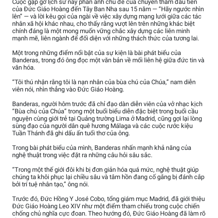
Cuộc gặp gỡ lịch sử này phản ánh chủ đề của chuyến thăm đầu tiên
của Đức Giáo Hoàng đến Tây Ban Nha sau 15 năm — “Hãy ngước nhìn
lên” — và lời kêu gọi của ngài về việc xây dựng mạng lưới giữa các tác
nhân xã hội khác nhau, cho thấy rằng vượt lên trên những khác biệt
chính đáng là một mong muốn vững chắc xây dựng các liên minh
mạnh mẽ, liên ngành để đối diện với những thách thức của tương lai.
Một trong những điểm nổi bật của sự kiện là bài phát biểu của
Banderas, trong đó ông đọc một văn bản về mối liên hệ giữa đức tin và
văn hóa.
“Tôi thú nhận rằng tôi là nạn nhân của bùa chú của Chúa,” nam diễn
viên nói, nhìn thẳng vào Đức Giáo Hoàng.
Banderas, người hôm trước đã chỉ đạo dàn diễn viên của vở nhạc kịch
“Bùa chú của Chúa” trong một buổi biểu diễn đặc biệt trong buổi cầu
nguyện cùng giới trẻ tại Quảng trường Lima ở Madrid, cũng gợi lại lòng
sùng đạo của người dân quê hương Málaga và các cuộc rước kiệu
Tuần Thánh đã ghi dấu ấn tuổi thơ của ông.
Trong bài phát biểu của mình, Banderas nhấn mạnh khả năng của
nghệ thuật trong việc đặt ra những câu hỏi sâu sắc.
“Trong một thế giới đôi khi bị đơn giản hóa quá mức, nghệ thuật giúp
chúng ta khôi phục lại chiều sâu và tâm hồn đang cố gắng bị đánh cắp
bởi trí tuệ nhân tạo,” ông nói.
Trước đó, Đức Hồng Y José Cobo, tổng giám mục Madrid, đã giới thiệu
Đức Giáo Hoàng Leo XIV như một điểm tham chiếu trong cuộc chiến
chống chủ nghĩa cực đoan. Theo hướng đó, Đức Giáo Hoàng đã làm rõ