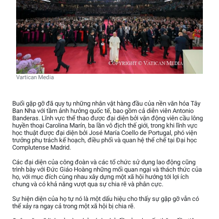
Vartican Media
Buổi gặp gỡ đã quy tụ những nhân vật hàng đầu của nền văn hóa Tây
Ban Nha với tầm ảnh hưởng quốc tế, bao gồm cả diễn viên Antonio
Banderas. Lĩnh vực thể thao được đại diện bởi vận động viên cầu lông
huyền thoại Carolina Marín, ba lần vô địch thế giới, trong khi lĩnh vực
học thuật được đại diện bởi José María Coello de Portugal, phó viện
trưởng phụ trách kế hoạch, điều phối và quan hệ thể chế tại Đại học
Complutense Madrid.
Các đại diện của công đoàn và các tổ chức sử dụng lao động cũng
trình bày với Đức Giáo Hoàng những mối quan ngại và thách thức của
họ, với mục đích cùng nhau xây dựng một xã hội hướng tới lợi ích
chung và có khả năng vượt qua sự chia rẽ và phân cực.
Sự hiện diện của họ tự nó là một dấu hiệu cho thấy sự gặp gỡ vẫn có
thể xảy ra ngay cả trong một xã hội bị chia rẽ.