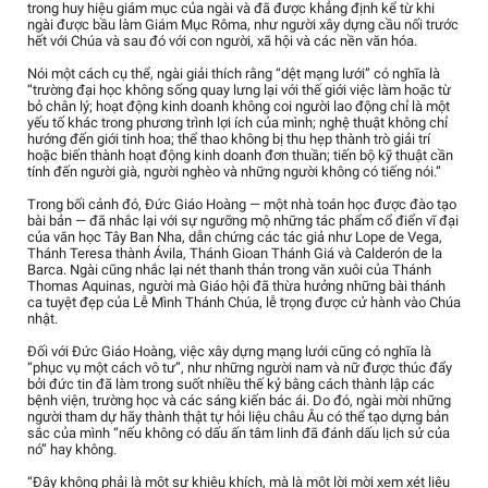
trong huy hiệu giám mục của ngài và đã được khẳng định kể từ khi
ngài được bầu làm Giám Mục Rôma, như người xây dựng cầu nối trước
hết với Chúa và sau đó với con người, xã hội và các nền văn hóa.
Nói một cách cụ thể, ngài giải thích rằng “dệt mạng lưới” có nghĩa là
“trường đại học không sống quay lưng lại với thế giới việc làm hoặc từ
bỏ chân lý; hoạt động kinh doanh không coi người lao động chỉ là một
yếu tố khác trong phương trình lợi ích của mình; nghệ thuật không chỉ
hướng đến giới tinh hoa; thể thao không bị thu hẹp thành trò giải trí
hoặc biến thành hoạt động kinh doanh đơn thuần; tiến bộ kỹ thuật cần
tính đến người già, người nghèo và những người không có tiếng nói.”
Trong bối cảnh đó, Đức Giáo Hoàng — một nhà toán học được đào tạo
bài bản — đã nhắc lại với sự ngưỡng mộ những tác phẩm cổ điển vĩ đại
của văn học Tây Ban Nha, dẫn chứng các tác giả như Lope de Vega,
Thánh Teresa thành Ávila, Thánh Gioan Thánh Giá và Calderón de la
Barca. Ngài cũng nhắc lại nét thanh thản trong văn xuôi của Thánh
Thomas Aquinas, người mà Giáo hội đã thừa hưởng những bài thánh
ca tuyệt đẹp của Lễ Mình Thánh Chúa, lễ trọng được cử hành vào Chúa
nhật.
Đối với Đức Giáo Hoàng, việc xây dựng mạng lưới cũng có nghĩa là
“phục vụ một cách vô tư”, như những người nam và nữ được thúc đẩy
bởi đức tin đã làm trong suốt nhiều thế kỷ bằng cách thành lập các
bệnh viện, trường học và các sáng kiến bác ái. Do đó, ngài mời những
người tham dự hãy thành thật tự hỏi liệu châu Âu có thể tạo dựng bản
sắc của mình “nếu không có dấu ấn tâm linh đã đánh dấu lịch sử của
nó” hay không.
“Đây không phải là một sự khiêu khích, mà là một lời mời xem xét liệu