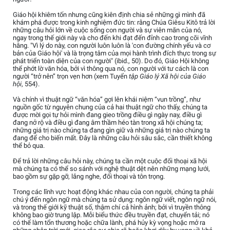
Giáo hội khiêm tốn nhưng cũng kiên định chia sẻ những gì mình đã
khám phá được trong kinh nghiệm đức tin: rằng Chúa Giêsu Kitô trả lời
những câu hỏi lớn về cuộc sống con người và sự viên mãn của nó,
ngay trong thế giới này và cho đến khi đạt đến đỉnh cao trong cõi vĩnh
hằng. "Vì lý do này, con người luôn luôn là 'con đường chính yếu và cơ
bản của Giáo hội' và là trọng tâm của mọi hành trình đích thực trong sự
phát triển toàn diện của con người" (ibid., 50). Do đó, Giáo Hội không
thể phớt lờ văn hóa, bởi vì thông qua nó, con người với tư cách là con
người “trở nên” trọn vẹn hơn (xem Tuyển
tập Giáo lý Xã hội của Giáo
hội
, 554).
Và chính vì thuật ngữ “văn hóa” gợi lên khái niệm “vun trồng”, như
nguồn gốc từ nguyên chung của cả hai thuật ngữ cho thấy, chúng ta
được mời gọi tự hỏi mình đang gieo trồng điều gì ngày nay, điều gì
đang nở rộ và điều gì đang âm thầm héo tàn trong xã hội chúng ta;
những giá trị nào chúng ta đang gìn giữ và những giá trị nào chúng ta
đang để cho biến mất. Đây là những câu hỏi sâu sắc, cần thiết không
thể bỏ qua.
Để trả lời những câu hỏi này, chúng ta cần một cuộc đối thoại xã hội
mà chúng ta có thể so sánh với nghệ thuật dệt nên những mạng lưới,
bao gồm sự gặp gỡ, lắng nghe, đối thoại và tôn trọng.
Trong các lĩnh vực hoạt động khác nhau của con người, chúng ta phải
chú ý đến ngôn ngữ mà chúng ta sử dụng: ngôn ngữ viết, ngôn ngữ nói,
và trong thế giới kỹ thuật số, thậm chí cả hình ảnh; bởi vì truyền thông
không bao giờ trung lập. Mỗi biểu thức đều truyền đạt, chuyển tải; nó
có thể làm tổn thương hoặc chữa lành, phá hủy kỳ vọng hoặc mở ra