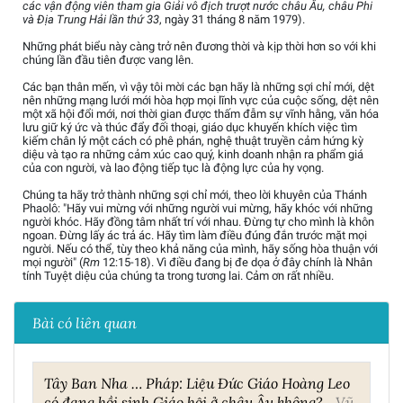
các vận động viên tham gia Giải vô địch trượt nước châu Âu, châu Phi
và Địa Trung Hải lần thứ 33
, ngày 31 tháng 8 năm 1979).
Những phát biểu này càng trở nên đương thời và kịp thời hơn so với khi
chúng lần đầu tiên được vang lên.
Các bạn thân mến, vì vậy tôi mời các bạn hãy là những sợi chỉ mới, dệt
nên những mạng lưới mới hòa hợp mọi lĩnh vực của cuộc sống, dệt nên
một xã hội đổi mới, nơi thời gian được thấm đẫm sự vĩnh hằng, văn hóa
lưu giữ ký ức và thúc đẩy đối thoại, giáo dục khuyến khích việc tìm
kiếm chân lý một cách có phê phán, nghệ thuật truyền cảm hứng kỳ
diệu và tạo ra những cảm xúc cao quý, kinh doanh nhận ra phẩm giá
của con người, và lao động tiếp tục là động lực của hy vọng.
Chúng ta hãy trở thành những sợi chỉ mới, theo lời khuyên của Thánh
Phaolô: "Hãy vui mừng với những người vui mừng, hãy khóc với những
người khóc. Hãy đồng tâm nhất trí với nhau. Đừng tự cho mình là khôn
ngoan. Đừng lấy ác trả ác. Hãy tìm làm điều đúng đắn trước mặt mọi
người. Nếu có thể, tùy theo khả năng của mình, hãy sống hòa thuận với
mọi người" (
Rm
12:15-18). Vì điều đang bị đe dọa ở đây chính là Nhân
tính Tuyệt diệu của chúng ta trong tương lai. Cảm ơn rất nhiều.
Bài có liên quan
Tây Ban Nha … Pháp: Liệu Đức Giáo Hoàng Leo
có đang hồi sinh Giáo hội ở châu Âu không?
Vũ