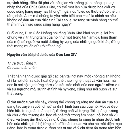
sự vĩnh hằng, điều đã phá vỡ thời gian và không gian thông qua sự
nhập thể của Chúa Giêsu Kitô, có thể một lần nữa được hòa giải với
cuộc sống hàng ngày hay không”, ngài nói. “Liệu có thực sự có thể tin
rằng châu Âu — mà chúng ta yêu mến biết bao — sẽ là chính nó nếu
không có dấu ấn của đức tin? Tại sao lại sợ rằng sự vĩnh hằng có thể
thấm nhuần vào cuộc sống hàng ngày?”
Cuối cùng, Đức Giáo Hoàng nói rằng Chúa Kitô khôi phục lại lợi ích
chung về vị trí trung tâm của nó như một trọng tài “làm dịu lòng tham
của một số người và nuôi dưỡng hy vọng của những người khác, đồng
thời mong muốn cứu rỗi tất cả họ”.
Nguyên văn bài phát biểu của Đức Leo XIV
Thưa Đức Hồng Y,
Các bạn thân mến
,
Thật hân hạnh được gặp gỡ các bạn tại nơi này, một không gian không
chỉ là nơi diễn ra các hoạt động thể thao, nghệ thuật và văn hóa, mà
còn là nơi hội tụ những cảm xúc sâu sắc nhất của con người: niềm vui
và sự ngưỡng mộ, sự nhiệt tình và hy vọng, cũng như nỗi buồn và sự
thất vọng.
Ở đất nước tuyệt vời này, không thể không ngưỡng mộ dấu ấn của sự
sáng tạo xuyên suốt lịch sử và định hình bản sắc của nó. Một vẻ đẹp
hiện hữu trong các thành phố, đường phố và tượng đài, quảng trường
và khu vườn, trường đại học và nhà thờ, trong âm nhạc, hội họa và vũ
điệu, và trong ẩm thực của nó. Ở đây, chúng ta cũng tri nhận được linh
hồn của những thế hệ từng biến đổi cảnh quan và cho nó một diện mạo
riêng, bộc lộ trong từng đường nét trí tuệ và ý chí tiềm ẩn trong tâm hồn