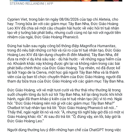
STEFANO RELLANDINI | AFP
Cyprien Viet, trong bản tin ngày 08/06/2026 của tạp chí Aleteia, cho
hay: Trong bữa ăn với các giám mục Tây Ban Nha, Đức Giáo Hoàng
Leo XIV đã chia sẻ một câu chuyện hài hước về việc hỏi trí tuệ nhân
tạo về ý tưởng bài phát biểu, nhưng cuối cùng nó lại nói với người tiền
nhiệm của ngài, Đức Giáo Hoàng Phanxicô.
Đúng hai tuần sau ngày công bố thông điệp
Magnifica Humanitas
,
trong đó nêu bật những cơ hội và rủi ro của trí tuệ nhân tạo, Đức Giáo
Hoàng Leo XIV đã tận dụng chuyến đi đến Madrid, Tây Ban Nha, để
đưa ra một ví dụ khá sâu sắc - dù hài hước - về những nguy hiểm của
nó. Khoảnh khắc này không được ghi lại và không nằm trong các bài
phát biểu chính thức của Đức Giáo Hoàng. Tuy nhiên, nó đã được kể
lại bởi Yago de la Cierva, một học giả người Tây Ban Nha và là thành
viên của ủy ban tổ chức chuyến thăm của Đức Giáo Hoàng, người đã
tham dự bữa trưa của Đức Giáo Hoàng với các giám mục Tây Ban Nha.
Đức Giáo Hoàng, với vẻ mặt tươi cười và thư thái như thường lệ trong
suốt chuyến tông du lịch sử tới Tây Ban Nha, kể lại rằng trước khi khởi
hành, ngài đã tham khảo ý kiến của trí tuệ nhân tạo (AI) vì tò mò. Ngài
hỏi: “Đức Giáo Hoàng nên nói gì với các giám mục Tây Ban Nha?”
Chatbot trí tuệ nhân tạo trả lời: “Đức Giáo Hoàng Phanxicô sẽ nói…”
Thấy thế, ngài ngắt lời nó và nói: “À, nhưng tôi nghĩ bây giờ đã có một vị
Giáo Hoàng khác rồi.” AI sau đó trả lời: “Ồ, đúng vậy, xin lỗi, bây giờ là
Đức Giáo Hoàng Leo.”
Người dùng thường lưu ý đến những hạn chế của ChatGPT trong việc