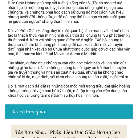
Đức Giáo Hoàng phù hợp với triết lý sống của tôi. Tôi tin rằng trí tuệ
nhân tạo là một công cụ tuyệt vời trong cuộc sống nghề nghiệp của
chúng ta, và chúng ta phải học cách sử dụng nó một cách hữu hiệu,
nhưng tuyệt đối không được để nó thay thế tình bạn và các mối quan
hệ giữa con người,” chàng thanh niên nói.
Đối với Đức Giáo Hoàng, duy trì mối quan hệ lành mạnh với trí tuệ nhân
tạo là thách thức văn minh chính của thời đại chúng ta. Sự phát triển kỹ
thuật phải đi kèm với những quan điểm về ý nghĩa. “Xã hội chúng ta
thực sự sở hữu khả năng phi thường để sản xuất, đổi mới và truyền
đạt,” ngài nhận xét vào tối Chúa nhật trong cuộc gặp gỡ với các nhà văn
hóa, thể thao và kinh tế tại Movistar Arena ở Madrid.
Tuy nhiên, dường như chúng ta vẫn cần học cách bảo vệ linh hồn của
những gì nó tạo ra. Nếu không, chúng ta có nguy cơ trở thành chuyên
gia về truyền thông và nhà sản xuất hiệu quả, nhưng lại không chắc
chắn về lý do, mục đích, với ai và cho ai chúng ta sản xuất,” ngài chỉ ra.
Đó là một cách để đặt ra những cột mốc mới trong triều đại giáo hoàng
không hướng tới việc bác bỏ kỹ thuật, mà tập trung vào việc dung hòa
khoa học và lương tâm để tránh sự hủy hoại linh hồn.
Bài có liên quan
Tây Ban Nha … Pháp: Liệu Đức Giáo Hoàng Leo