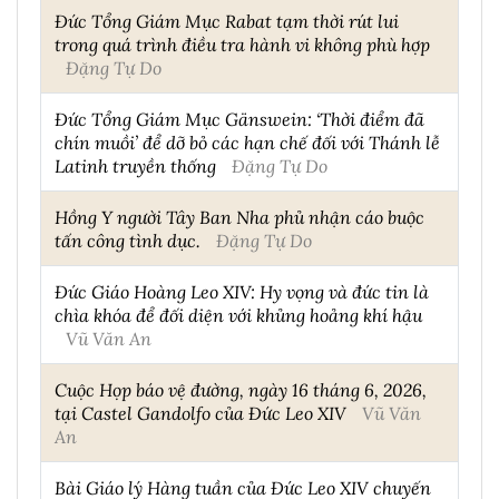
Đức Tổng Giám Mục Rabat tạm thời rút lui
trong quá trình điều tra hành vi không phù hợp
Đặng Tự Do
Đức Tổng Giám Mục Gänswein: ‘Thời điểm đã
chín muồi’ để dỡ bỏ các hạn chế đối với Thánh lễ
Latinh truyền thống
Đặng Tự Do
Hồng Y người Tây Ban Nha phủ nhận cáo buộc
tấn công tình dục.
Đặng Tự Do
Đức Giáo Hoàng Leo XIV: Hy vọng và đức tin là
chìa khóa để đối diện với khủng hoảng khí hậu
Vũ Văn An
Cuộc Họp báo vệ đường, ngày 16 tháng 6, 2026,
tại Castel Gandolfo của Đức Leo XIV
Vũ Văn
An
Bài Giáo lý Hàng tuần của Đức Leo XIV chuyến