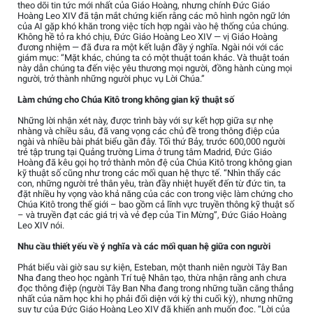
theo dõi tin tức mới nhất của Giáo Hoàng, nhưng chính Đức Giáo
Hoàng Leo XIV đã tận mắt chứng kiến rằng các mô hình ngôn ngữ lớn
của AI gặp khó khăn trong việc tích hợp ngài vào hệ thống của chúng.
Không hề tỏ ra khó chịu, Đức Giáo Hoàng Leo XIV — vị Giáo Hoàng
đương nhiệm — đã đưa ra một kết luận đầy ý nghĩa. Ngài nói với các
giám mục: “Mặt khác, chúng ta có một thuật toán khác. Và thuật toán
này dẫn chúng ta đến việc yêu thương mọi người, đồng hành cùng mọi
người, trở thành những người phục vụ Lời Chúa.”
Làm chứng cho Chúa Kitô trong không gian kỹ thuật số
Những lời nhận xét này, được trình bày với sự kết hợp giữa sự nhẹ
nhàng và chiều sâu, đã vang vọng các chủ đề trong thông điệp của
ngài và nhiều bài phát biểu gần đây. Tối thứ Bảy, trước 600,000 người
trẻ tập trung tại Quảng trường Lima ở trung tâm Madrid, Đức Giáo
Hoàng đã kêu gọi họ trở thành môn đệ của Chúa Kitô trong không gian
kỹ thuật số cũng như trong các mối quan hệ thực tế. “Nhìn thấy các
con, những người trẻ thân yêu, tràn đầy nhiệt huyết đến từ đức tin, ta
đặt nhiều hy vọng vào khả năng của các con trong việc làm chứng cho
Chúa Kitô trong thế giới – bao gồm cả lĩnh vực truyền thông kỹ thuật số
– và truyền đạt các giá trị và vẻ đẹp của Tin Mừng”, Đức Giáo Hoàng
Leo XIV nói.
Nhu cầu thiết yếu về ý nghĩa và các mối quan hệ giữa con người
Phát biểu vài giờ sau sự kiện, Esteban, một thanh niên người Tây Ban
Nha đang theo học ngành Trí tuệ Nhân tạo, thừa nhận rằng anh chưa
đọc thông điệp (người Tây Ban Nha đang trong những tuần căng thẳng
nhất của năm học khi họ phải đối diện với kỳ thi cuối kỳ), nhưng những
suy tư của Đức Giáo Hoàng Leo XIV đã khiến anh muốn đọc. “Lời của