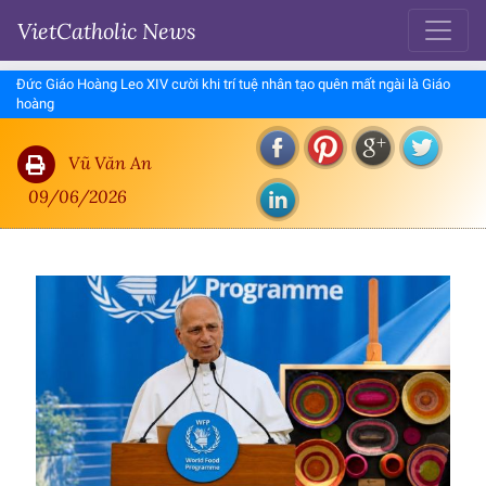
VietCatholic News
Đức Giáo Hoàng Leo XIV cười khi trí tuệ nhân tạo quên mất ngài là Giáo
hoàng
Vũ Văn An
09/06/2026