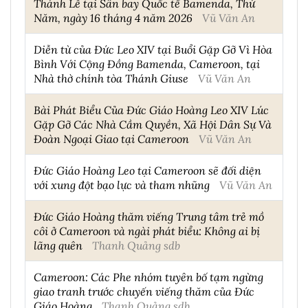
Thánh Lễ tại Sân bay Quốc tế Bamenda, Thứ
Năm, ngày 16 tháng 4 năm 2026
Vũ Văn An
Diễn từ của Đức Leo XIV tại Buổi Gặp Gỡ Vì Hòa
Bình Với Cộng Đồng Bamenda, Cameroon, tại
Nhà thờ chính tòa Thánh Giuse
Vũ Văn An
Bài Phát Biểu Của Đức Giáo Hoàng Leo XIV Lúc
Gặp Gỡ Các Nhà Cầm Quyền, Xã Hội Dân Sự Và
Đoàn Ngoại Giao tại Cameroon
Vũ Văn An
Đức Giáo Hoàng Leo tại Cameroon sẽ đối diện
với xung đột bạo lực và tham nhũng
Vũ Văn An
Đức Giáo Hoàng thăm viếng Trung tâm trẻ mồ
côi ở Cameroon và ngài phát biểu: Không ai bị
lãng quên
Thanh Quảng sdb
Cameroon: Các Phe nhóm tuyên bố tạm ngừng
giao tranh trước chuyến viếng thăm của Đức
Giáo Hoàng
Thanh Quảng sdb