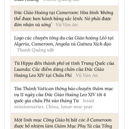
Đức Giáo Hoàng tại Cameroon: Hòa bình ‘không
thể được ban hành bằng sắc lệnh: Nó phải được
đón nhận và sống’
Vũ Văn An
Logo các chuyến tông du của Giáo hoàng Lêô tại
Algeria, Cameroon, Angola và Guinea Xích đạo
Thanh Quảng sdb
Từ Hippo đến thành phố vệ tinh Trung Quốc của
Luanda: Các điểm dừng chân của Đức Giáo
Hoàng Leo XIV tại Châu Phi
Vũ Văn An
Tòa Thánh Vatican thông báo chuyến thăm mục
vụ 11 ngày của Đức Giáo Hoàng Leo XIV tới 4
quốc gia châu Phi vào tháng Tư
Jesuit
missionnaries, China, lunar new year
Một linh mục Công Giáo bị bắt cóc ở Cameroon
được bổ nhiệm làm Giám Mục Phụ Tá của Tổng