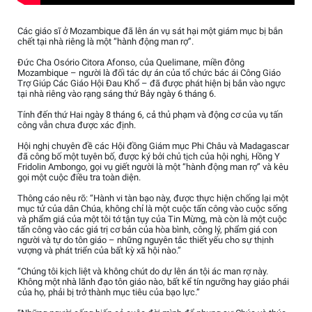
Các giáo sĩ ở Mozambique đã lên án vụ sát hại một giám mục bị bắn
chết tại nhà riêng là một “hành động man rợ”.
Đức Cha Osório Citora Afonso, của Quelimane, miền đông
Mozambique – người là đối tác dự án của tổ chức bác ái Công Giáo
Trợ Giúp Các Giáo Hội Đau Khổ – đã được phát hiện bị bắn vào ngực
tại nhà riêng vào rạng sáng thứ Bảy ngày 6 tháng 6.
Tính đến thứ Hai ngày 8 tháng 6, cả thủ phạm và động cơ của vụ tấn
công vẫn chưa được xác định.
Hội nghị chuyên đề các Hội đồng Giám mục Phi Châu và Madagascar
đã công bố một tuyên bố, được ký bởi chủ tịch của hội nghị, Hồng Y
Fridolin Ambongo, gọi vụ giết người là một “hành động man rợ” và kêu
gọi một cuộc điều tra toàn diện.
Thông cáo nêu rõ: “Hành vi tàn bạo này, được thực hiện chống lại một
mục tử của dân Chúa, không chỉ là một cuộc tấn công vào cuộc sống
và phẩm giá của một tôi tớ tận tụy của Tin Mừng, mà còn là một cuộc
tấn công vào các giá trị cơ bản của hòa bình, công lý, phẩm giá con
người và tự do tôn giáo – những nguyên tắc thiết yếu cho sự thịnh
vượng và phát triển của bất kỳ xã hội nào.”
“Chúng tôi kịch liệt và không chút do dự lên án tội ác man rợ này.
Không một nhà lãnh đạo tôn giáo nào, bất kể tín ngưỡng hay giáo phái
của họ, phải bị trở thành mục tiêu của bạo lực.”