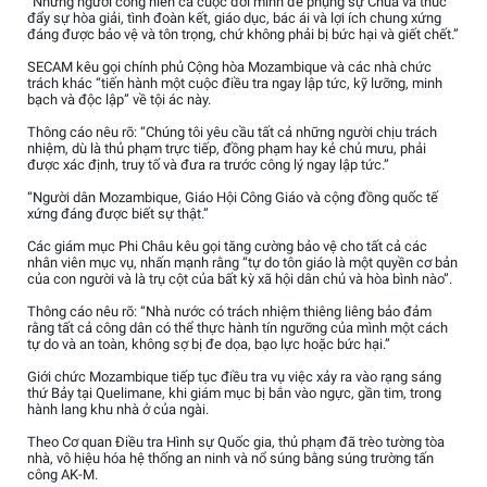
“Những người cống hiến cả cuộc đời mình để phụng sự Chúa và thúc
đẩy sự hòa giải, tình đoàn kết, giáo dục, bác ái và lợi ích chung xứng
đáng được bảo vệ và tôn trọng, chứ không phải bị bức hại và giết chết.”
SECAM kêu gọi chính phủ Cộng hòa Mozambique và các nhà chức
trách khác “tiến hành một cuộc điều tra ngay lập tức, kỹ lưỡng, minh
bạch và độc lập” về tội ác này.
Thông cáo nêu rõ: “Chúng tôi yêu cầu tất cả những người chịu trách
nhiệm, dù là thủ phạm trực tiếp, đồng phạm hay kẻ chủ mưu, phải
được xác định, truy tố và đưa ra trước công lý ngay lập tức.”
“Người dân Mozambique, Giáo Hội Công Giáo và cộng đồng quốc tế
xứng đáng được biết sự thật.”
Các giám mục Phi Châu kêu gọi tăng cường bảo vệ cho tất cả các
nhân viên mục vụ, nhấn mạnh rằng “tự do tôn giáo là một quyền cơ bản
của con người và là trụ cột của bất kỳ xã hội dân chủ và hòa bình nào”.
Thông cáo nêu rõ: “Nhà nước có trách nhiệm thiêng liêng bảo đảm
rằng tất cả công dân có thể thực hành tín ngưỡng của mình một cách
tự do và an toàn, không sợ bị đe dọa, bạo lực hoặc bức hại.”
Giới chức Mozambique tiếp tục điều tra vụ việc xảy ra vào rạng sáng
thứ Bảy tại Quelimane, khi giám mục bị bắn vào ngực, gần tim, trong
hành lang khu nhà ở của ngài.
Theo Cơ quan Điều tra Hình sự Quốc gia, thủ phạm đã trèo tường tòa
nhà, vô hiệu hóa hệ thống an ninh và nổ súng bằng súng trường tấn
công AK-M.