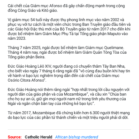
Cái chết của Giám mục Afonso đã gây chấn động mạnh trong cộng
đồng Công Giáo và Kitô giáo.
Vị giám mục 54 tuổi này được thụ phong linh mục vào năm 2002 và
phục vụ với tư cách là một viên chức trong Ban Truyền giáo đầu tiên và
các Giáo hội Đặc thù mới của Bộ Truyền giáo từ năm 2017 cho đến khi
được bổ nhiệm làm Giám Mục Phụ Tá tại Tổng giáo phận Maputo vào
năm 2023.
Tháng 7 năm 2025, ngài được bổ nhiệm làm Giám mục Quelimane.
Tháng 4 năm nay, ngài được bổ nhiệm làm Giám Quản Tông Tòa của
Tổng giáo phận Beira.
Đức Giáo Hoàng Lêô XIV, người đang có chuyến thăm Tây Ban Nha,
cho biết vào ngày 7 tháng 6 rằng ngài đã “vô cùng đau buồn khi hay tin
về hành vi bạo lực nghiêm trọng dẫn đến cái chết của Giám mục
Osório Citora Afonso”.
Đức Giáo Hoàng nói thêm rằng ngài “hợp nhất trong lời cầu nguyện với
người dân của giáo phận và của Mozambique”, và cầu xin “Chúa ban
cho họ sự an ủi, giữ gìn mọi người nam nữ trong tình yêu thương của
Ngài và ngăn chặn bàn tay của những kẻ bạo lực”.
Từ năm 2017, Mozambique đã chứng kiến hơn 6.300 người thiệt mạng
do bạo lực của các phần tử thánh chiến và một triệu người phải di dời.
Source:
Catholic Herald
African bishop murdered