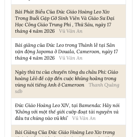
Bài Phát Biểu Của Đức Giáo Hoàng Leo Xiv
Trong Buổi Gặp Gỡ Sinh Viên Và Giáo Sư Đại
Học Công Giáo Trung Phi , Thứ Sáu, ngày 17
tháng 4 năm 2026
Vũ Văn An
Bài giảng của Đức Leo trong Thánh lễ tại Sân
vận động Japoma ở Douala, Cameroon, ngày 17
tháng 4 năm 2026
Vũ Văn An
Ngày thứ tư của chuyến tông du châu Phi: Giáo
hoàng Lêô đề cập đến cuộc khủng hoảng trong
vùng nói tiếng Anh ở Cameroon
Thanh Quảng
sdb
Đức Giáo Hoàng Leo XIV, tại Bamenda: Hãy nói
‘Không với một thế giới cướp đoạt tài nguyên và
đầu tư chúng vào vũ khí’
Vũ Văn An
Bài Giảng Của Đức Giáo Hoàng Leo Xiv trong