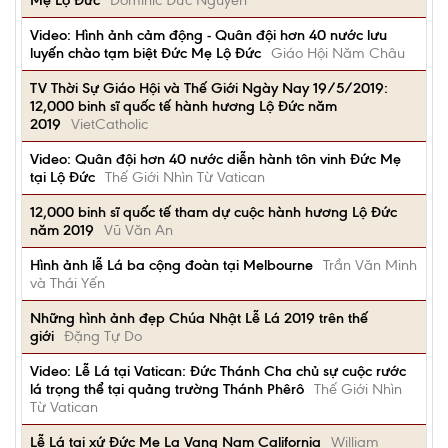
Mẹ Lộ Đức
Dominic Đức Nguyễn
Video: Hình ảnh cảm động - Quân đội hơn 40 nước lưu
luyến chào tạm biệt Đức Mẹ Lộ Đức
Giáo Hội Năm Châu
TV Thời Sự Giáo Hội và Thế Giới Ngày Nay 19/5/2019:
12,000 binh sĩ quốc tế hành hương Lộ Đức năm
2019
VietCatholic
Video: Quân đội hơn 40 nước diễn hành tôn vinh Đức Mẹ
tại Lộ Đức
Thế Giới Nhìn Từ Vatican
12,000 binh sĩ quốc tế tham dự cuộc hành hương Lộ Đức
năm 2019
Vũ Văn An
Hình ảnh lễ Lá ba cộng đoàn tại Melbourne
Trần Văn Minh
và Thái Yến
Những hình ảnh đẹp Chúa Nhật Lễ Lá 2019 trên thế
giới
Đặng Tự Do
Video: Lễ Lá tại Vatican: Đức Thánh Cha chủ sự cuộc rước
lá trọng thể tại quảng trường Thánh Phêrô
Thế Giới Nhìn
Từ Vatican
Lễ Lá tại xứ Đức Mẹ La Vang Nam California
William