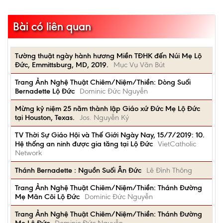
Bài có liên quan
Tường thuật ngày hành hương Miền TĐHK đến Núi Mẹ Lộ
Đức, Emmittsburg, MD, 2019.
Mục Vụ Văn Bút
Trang Ảnh Nghệ Thuật Chiêm/Niệm/Thiền: Dòng Suối
Bernadette Lộ Đức
Dominic Đức Nguyễn
Mừng kỷ niệm 25 năm thành lập Giáo xứ Đức Mẹ Lộ Đức
tại Houston, Texas.
Jos. Nguyễn Ký
TV Thời Sự Giáo Hội và Thế Giới Ngày Nay, 15/7/2019: 10.
Hệ thống an ninh được gia tăng tại Lộ Đức
VietCatholic
Network
Thánh Bernadette : Nguồn Suối Ân Đức
Lê Đình Thông
Trang Ảnh Nghệ Thuật Chiêm/Niệm/Thiền: Thánh Đường
Mẹ Mân Côi Lộ Đức
Dominic Đức Nguyễn
Trang Ảnh Nghệ Thuật Chiêm/Niệm/Thiền: Thánh Đường