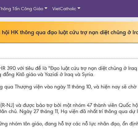
Thông Tấn Công Giáo
VietCatholic
hội HK thông qua đạo luật cứu trợ nạn diệt chủng ở Ira
R 390 với tiêu đề là "Đạo luật cứu trợ nạn diệt chủng ở Iraq
 đồng Kitô giáo và Yazidi ở Iraq và Syria.
ông qua Thượng viện vào ngày 11 tháng 10, và hiện nay sẽ c
h (R-NJ) và được bảo trợ bởi một nhóm 47 thành viên Quốc 
ân chủ. Ngày 27 tháng 11, Hạ viện đã nhất trí thông qua dự l
hững nhóm tôn giáo, đang hỗ trợ các nỗ lực nhân đạo, ổn định