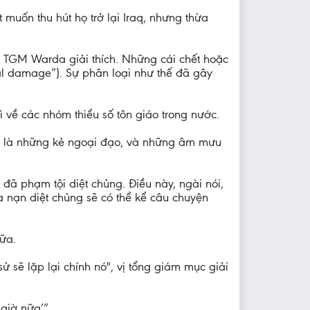
muốn thu hút họ trở lại Iraq, nhưng thừa
a, TGM Warda giải thích. Những cái chết hoặc
ral damage”). Sự phân loại như thế đã gây
 về các nhóm thiểu số tôn giáo trong nước.
 tả là những kẻ ngoại đạo, và những âm mưu
 đã phạm tội diệt chủng. Điều này, ngài nói,
a nạn diệt chủng sẽ có thể kể câu chuyện
ữa.
sử sẽ lặp lại chính nó", vị tổng giám mục giải
 giờ nữa’”