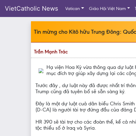
VietCatholic News
Vatican
Giáo Hội Việt Nam
Tin mừng cho Kitô hữu Trung Đông: Quốc 
Trần Mạnh Trác
Hạ viện Hoa Kỳ vừa thông qua dự luật H
mục đích trợ giúp xây dựng lại các cộng
Trước đây , dự luật này đã được nhất trí th
Trump cũng đã tuyên bố sẽ sẵn sàng ký.
Đây là một dự luật cuả dân biểu Chris Smit
(D-CA) là người tài trợ đứng đầu của đảng D
HR 390 sẽ tài trợ cho các đoàn thể, kể cả n
tộc thiểu số ở Iraq và Syria.