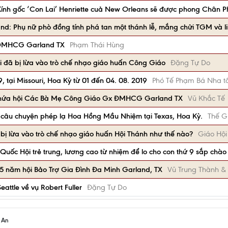
ính gốc ‘Con Lai’ Henriette cuả New Orleans sẽ được phong Chân P
and: Phụ nữ phò đồng tính phá tan một thánh lễ, mắng chửi TGM và l
x DMHCG Garland TX
Phạm Thái Hùng
ôi đã bị lừa vào trò chế nhạo giáo huấn Công Giáo
Đặng Tự Do
, tại Missouri, Hoa Kỳ từ 01 đến 04. 08. 2019
Phó Tế Phạm Bá Nha t
ên hứa hội Các Bà Mẹ Công Giáo Gx ĐMHCG Garland TX
Vũ Khắc Tế
g câu chuyện phép lạ Hoa Hồng Mầu Nhiệm tại Texas, Hoa Kỳ.
Thế Gi
 bị lừa vào trò chế nhạo giáo huấn Hội Thánh như thế nào?
Giáo Hộ
uốc Hội trẻ trung, lương cao từ nhiệm để lo cho con thứ 9 sắp chào
5 năm hội Bảo Trợ Gia Đình Đa Minh Garland, TX
Vũ Trung Thành &
attle về vụ Robert Fuller
Đặng Tự Do
h An