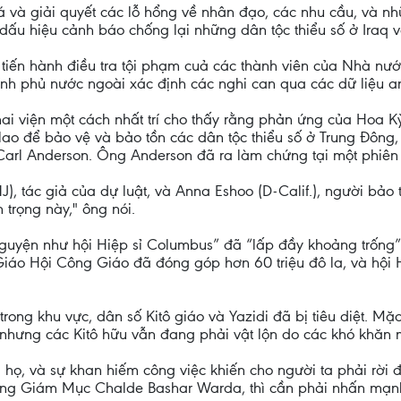
á và giải quyết các lỗ hổng về nhân đạo, các nhu cầu, và 
 dấu hiệu cảnh báo chống lại những dân tộc thiểu số ở Iraq v
 tiến hành điều tra tội phạm cuả các thành viên của Nhà nướ
hính phủ nước ngoài xác định các nghi can qua các dữ liệu an
ai viện một cách nhất trí cho thấy rằng phản ứng của Hoa Kỳ
 lao để bảo vệ và bảo tồn các dân tộc thiểu số ở Trung Đông, t
 Carl Anderson. Ông Anderson đã ra làm chứng tại một phiên 
, tác giả của dự luật, và Anna Eshoo (D-Calif.), người bảo tr
trọng này," ông nói.
nguyện như hội Hiệp sỉ Columbus” đã “lấp đầy khoảng trống
 Giáo Hội Công Giáo đã đóng góp hơn 60 triệu đô la, và hội 
rong khu vực, dân số Kitô giáo và Yazidi đã bị tiêu diệt. 
nhưng các Kitô hữu vẫn đang phải vật lộn do các khó khăn 
họ, và sự khan hiếm công việc khiến cho người ta phải rời đ
Tổng Giám Mục Chalde Bashar Warda, thì cần phải nhấn mạnh v