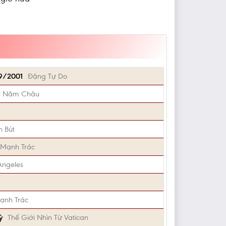
/9/2001
Đặng Tự Do
i Năm Châu
 Bút
 Mạnh Trác
Angeles
ạnh Trác
ỳ
Thế Giới Nhìn Từ Vatican