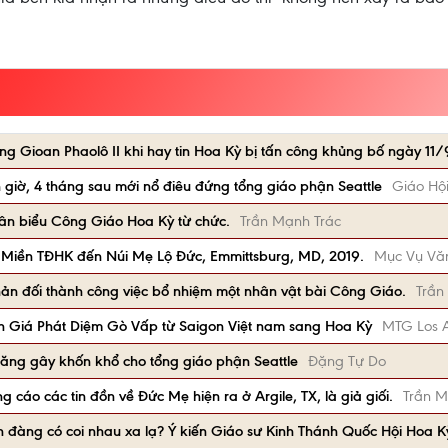
 Gioan Phaolô II khi hay tin Hoa Kỳ bị tấn công khủng bố ngày 11
 giờ, 4 tháng sau mới nổ điêu đứng tổng giáo phận Seattle
Giáo Hộ
 dân biểu Công Giáo Hoa Kỳ từ chức.
Trần Mạnh Trác
Miền TĐHK đến Núi Mẹ Lộ Đức, Emmittsburg, MD, 2019.
Mục Vụ Văn
ản đối thành công việc bổ nhiệm một nhân vật bài Công Giáo.
Trần
Giá Phát Diệm Gò Vấp từ Saigon Việt nam sang Hoa Kỳ
MTG Los 
ăng gây khốn khổ cho tổng giáo phận Seattle
Đặng Tự Do
 cáo các tin đồn về Đức Mẹ hiện ra ở Argile, TX, là giả giối.
Trần M
iên đàng có coi nhau xa lạ? Ý kiến Giáo sư Kinh Thánh Quốc Hội Hoa K