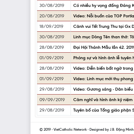
30/08/2019
Có nhiều hy vọng đấng Đáng K
20/08/2019
Video: Nỗi buồn của TGP Portl
18/09/2019
Cảnh vui Tết Trung Thu tại G
30/08/2019
Linh mục Dòng Tên than thở: T
28/08/2019
Đại Hội Thánh Mẫu lần 42. 2019
01/09/2019
Phóng sự và hình ảnh lễ tuy
28/08/2019
Video: Diễn biến bất ngờ tron
01/09/2019
Video: Linh mục mới thụ phong
29/08/2019
Video: Gương sáng - Dân biểu Q
09/09/2019
Cảm nghĩ và hình ảnh kỷ niệm 
29/08/2019
Tuyên bố của Tổng giáo phận Se
© 2019 - VietCatholic Network - Designed by J.B. Đặng Min