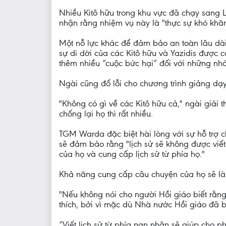
Nhiều Kitô hữu trong khu vực đã chạy sang L
nhận rằng nhiệm vụ này là "thực sự khó khăn
Một nỗ lực khác để đảm bảo an toàn lâu dài 
sự di dời của các Kitô hữu và Yazidis được c
thêm nhiều “cuộc bức hại” đối với những nhó
Ngài cũng đổ lỗi cho chương trình giảng dạy
"Không có gì về các Kitô hữu cả," ngài giả
chống lại họ thì rất nhiều.
TGM Warda đặc biệt hài lòng với sự hỗ trợ ch
sẽ đảm bảo rằng "lịch sử sẽ không được viết
của họ và cung cấp lịch sử từ phía họ."
Khả năng cung cấp câu chuyện của họ sẽ là
"Nếu không nói cho người Hồi giáo biết rằng c
thích, bởi vì mặc dù Nhà nước Hồi giáo đã b
“Viết lịch sử từ phía nạn nhân sẽ giúp cho p