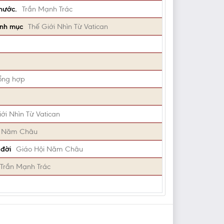
hước.
Trần Mạnh Trác
inh mục
Thế Giới Nhìn Từ Vatican
ổng hợp
ới Nhìn Từ Vatican
i Năm Châu
 đời
Giáo Hội Năm Châu
 Trần Mạnh Trác