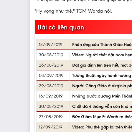
"Hy vọng như thê," TGM Warda nói.
Bài có liên quan
13/09/2019
Phản ứng của Thánh Giáo Hoàng
30/08/2019
Video: Người chết đặt bom hẹn
26/08/2019
Đặt gia đình lên trên hết, một
03/09/2019
Tường thuật ngày hành hương 
29/08/2019
Người Công Giáo ở Virginia ph
16/09/2019
Những bước đường Mến Thánh 
30/08/2019
Chết đã 4 tháng vẫn còn khả n
27/08/2019
Đức Giám Mục Ft Worth ra thông
12/09/2019
Video: Phu thê gặp lại trên th