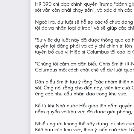
HR 390 chỉ đạo chính quyền Trump "đánh gi
sót vẫn còn phải chạy trốn", và xác định các
Ngoài ra, dự luật sẽ hỗ trợ các tổ chức đang
tội ác và nhân loại ở Iraq" và sẽ giúp các c
"Sự việc dự luật này đã được thông qua cả h
quyền lợi đảng phái và có ý chí chính trị lớn
tuyên bố cuả vị Hiệp sĩ Columbus tối cao là
"Chúng tôi cảm ơn dân biểu Chris Smith (R-NJ)
Columbus một cách chặt chẽ về dự luật quan 
Dân biều Smith lưu ý rằng “các nhóm thiện 
sót. Ông nói rằng cho đến nay, viện trợ cuả
ứng các nhu cầu nhân đạo trong khu vực.
Kể từ khi Nhà nước Hồi giáo lên nắm quyền t
nắm quyền và khu vực đã được giải phóng, 
Nhiều người không thể xây dựng lại nhà của 
Kitô hữu của khu vực, theo ý kiến cuả Đức 