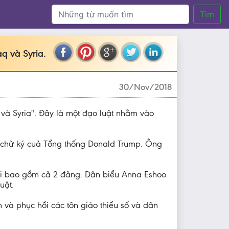
Tìm
q và Syria.
30/Nov/2018
 và Syria". Đây là một đạo luật nhằm vào
hờ chữ ký cuả Tổng thống Donald Trump. Ông
hội bao gồm cả 2 đảng. Dân biểu Anna Eshoo
uật.
 và phục hồi các tôn giáo thiểu số và dân