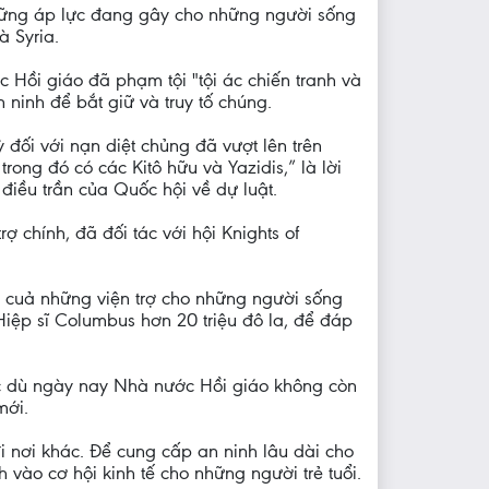
những áp lực đang gây cho những người sống
à Syria.
c Hồi giáo đã phạm tội "tội ác chiến tranh và
 ninh để bắt giữ và truy tố chúng.
 đối với nạn diệt chủng đã vượt lên trên
rong đó có các Kitô hữu và Yazidis,” là lời
điều trần của Quốc hội về dự luật.
ợ chính, đã đối tác với hội Knights of
” cuả những viện trợ cho những người sống
Hiệp sĩ Columbus hơn 20 triệu đô la, để đáp
Mặc dù ngày nay Nhà nước Hồi giáo không còn
mới.
i nơi khác. Để cung cấp an ninh lâu dài cho
ào cơ hội kinh tế cho những người trẻ tuổi.