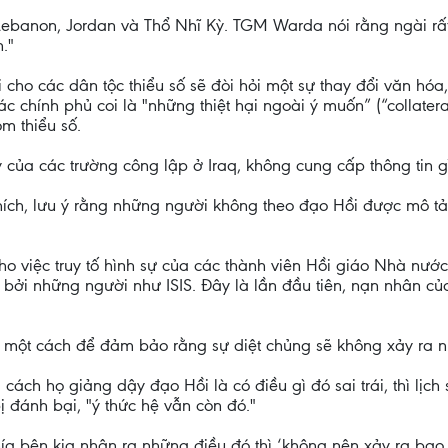
ebanon, Jordan và Thổ Nhĩ Kỳ. TGM Warda nói rằng ngài rất 
."
cho các dân tộc thiểu số sẽ đòi hỏi một sự thay đổi văn hó
ác chính phủ coi là "những thiệt hại ngoài ý muốn” (“collate
m thiểu số.
 của các trường công lập ở Iraq, không cung cấp thông tin gì
i thích, lưu ý rằng những người không theo đạo Hồi được mô
o việc truy tố hình sự của các thành viên Hồi giáo Nhà nước
 bởi những người như ISIS. Đây là lần đầu tiên, nạn nhân củ
 một cách để đảm bảo rằng sự diệt chủng sẽ không xảy ra n
ách họ giảng dậy đạo Hồi là có điều gì đó sai trái, thì lịch 
ị đánh bại, "ý thức hệ vẫn còn đó."
hía bên kia nhận ra những điều đó thì ‘không nên xảy ra bao