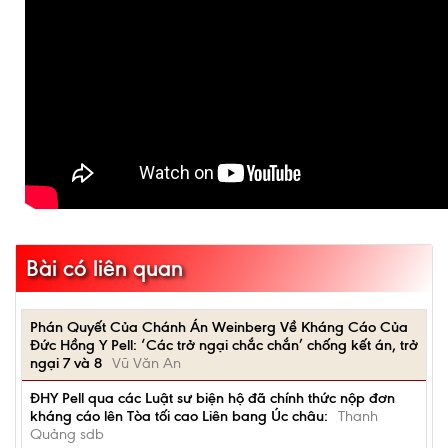
Bài có liên quan
Phán Quyết Của Chánh Án Weinberg Về Kháng Cáo Của
Đức Hồng Y Pell: ‘Các trở ngại chắc chắn’ chống kết án, trở
ngại 7 và 8
Vũ Văn An
ĐHY Pell qua các Luật sư biện hộ đã chính thức nộp đơn
kháng cáo lên Tòa tối cao Liên bang Úc châu:
Thanh
Quảng sdb