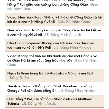
Video: Vẫn còn một Thẩm Phán can đảm bênh vực Đức
Hồng Y Pell giữa cơn cuồng loạn chống Công Giáo
Giáo
Hội Năm Châu
Video: New York Post - Những kẻ thù ghét Công Giáo hả hê
kết án được một Hồng Y vô tội
Giáo Hội Năm Châu
New York Post: Những kẻ thù ghét Công Giáo hả hê kết án
được một người vô tội
J.B. Đặng Minh An dịch
Cha Hugh Knapman: Không còn linh mục nào được an
toàn sau vụ kết án ĐHY Pell.
J.B. Đặng Minh An dịch
Video: Không thể tỉnh bơ khi danh dự của một Hồng Y và
cả Giáo Hội bị ám sát trâng tráo như vậy
Giáo Hội Năm
Châu
Ngày bi thảm trong lịch sử Australia – Công lý mù lòa!
Đặng Tự Do
The Age: Tại sao Thẩm phán Mark Weinberg tin rằng
George Pell nên được trắng án
J.B. Đặng Minh An dịch
Đức Hồng Y Pell, Dê tế thần - Nhận định của Matthew
Schmitz
J.B. Đặng Minh An dịch