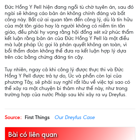
Đức Hồng Y Pell hiện đang ngồi tù chờ tuyên án, sau đó
ngài sẽ kháng cáo bản án không chính đáng và bất
công này. Bất cứ ai quan tâm đến công lý, dù là tín hữu
của một tôn giáo hay là người không có niềm tin tôn
giáo, đều phải hy vọng rằng hội đồng xét xử phúc thẩm
kết luận rằng bản án của Đức Hồng Y Pell là một điều
mà luật pháp Úc gọi là phán quyết không an toàn, vì
bồi thẩm đoàn không thể đưa ra kết luận hợp lý dựa
trên các bằng chứng đáng tin cậy.
Tuy nhiên, ngay cả khi công lý được thực thi và Đức
Hồng Y Pell được trả tự do, Úc và phần còn lại của
phương Tây, sẽ phải suy nghĩ rất lâu về việc tại sao có
thể xảy ra một chuyện bi thảm như thế này, như trong
trường hợp của nước Pháp sau khi xảy ra vụ Dreyfus.
Source:
First Things
Our Dreyfus Case
Bài có liên quan