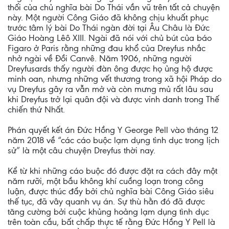
thối của chủ nghĩa bài Do Thái vần vũ trên tất cả chuyện
này. Một người Công Giáo đã không chịu khuất phục
trước tâm lý bài Do Thái ngàn đời tại Âu Châu là Đức
Giáo Hoàng Lêô XIII. Ngài đã nói với chủ bút của báo
Figaro ở Paris rằng những đau khổ của Dreyfus nhắc
nhở ngài về Đồi Canvê. Năm 1906, những người
Dreyfusards thấy người đàn ông được họ ủng hộ được
minh oan, nhưng những vết thương trong xã hội Pháp do
vụ Dreyfus gây ra vẫn mở và còn mưng mủ rất lâu sau
khi Dreyfus trở lại quân đội và được vinh danh trong Thế
chiến thứ Nhất.
Phán quyết kết án Đức Hồng Y George Pell vào tháng 12
năm 2018 về “các cáo buộc lạm dụng tình dục trong lịch
sử” là một câu chuyện Dreyfus thời nay.
Kể từ khi những cáo buộc đó được đặt ra cách đây một
năm rưỡi, một bầu không khí cuồng loạn trong công
luận, được thúc đẩy bởi chủ nghĩa bài Công Giáo siêu
thế tục, đã vây quanh vụ án. Sự thù hằn đó đã được
tăng cường bởi cuộc khủng hoảng lạm dụng tình dục
trên toàn cầu, bất chấp thực tế rằng Đức Hồng Y Pell là