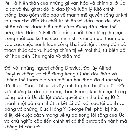
Pell là hiện thân của những gì văn hóa và chính trị ở Úc
lo sợ và thù ghét: đó là đạo lý và luân lý Kitô chính
thống, bao gồm việc bảo vệ mạnh mẽ quyền sống từ khi
thụ thai cho đến khi chết tự nhiên và dấn thân để hôn
nhân có thể được hiểu một cách đúng đắn. Hơn thế
nữa, Đức Hồng Y Pell đã chồng chất thêm lòng thù hận
trong mắt các kẻ thù của mình khi không ngại tham gia
vào các cuộc tranh luận công khai bất tận, trong đó ngài
thách thức các xu hướng chính trị về mọi thứ, từ biến đổi
khí hậu đến Chủ nghĩa Vô thần mới.
Đối với những người chống Dreyfus, Đại úy Alfred
Dreyfus không có chỗ đứng trong Quân đội Pháp và
không thể tham gia vào một xã hội Pháp đã được sắp
đặt theo đúng trật tự; vì vậy anh ta phải bị tiêu diệt. Đối
với những kẻ đã tạo ra một bầu không khí thù hận trong
công luận ở Úc để lật được quyết định tha bổng 10-2
thành một bản án nhất trí kết tội đối với các tội danh vô
bằng vô chứng, Đức Hồng Y George Pell phải bị hủy
diệt, để cuộc cách mạng về tự do trong lối sống của Úc
và chủ nghĩa cấp tiến chính trị có thể được tiến hành mà
không bị cản trở.