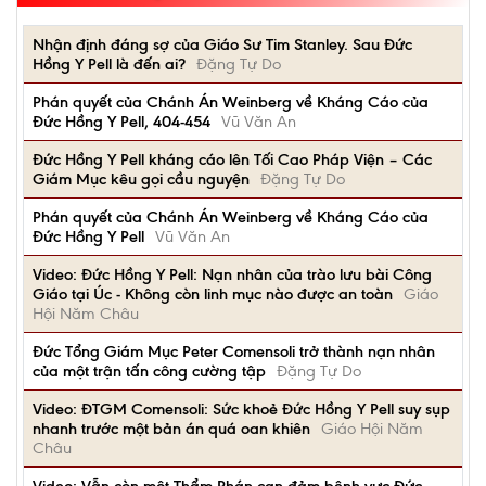
Nhận định đáng sợ của Giáo Sư Tim Stanley. Sau Đức
Hồng Y Pell là đến ai?
Đặng Tự Do
Phán quyết của Chánh Án Weinberg về Kháng Cáo của
Đức Hồng Y Pell, 404-454
Vũ Văn An
Đức Hồng Y Pell kháng cáo lên Tối Cao Pháp Viện – Các
Giám Mục kêu gọi cầu nguyện
Đặng Tự Do
Phán quyết của Chánh Án Weinberg về Kháng Cáo của
Đức Hồng Y Pell
Vũ Văn An
Video: Đức Hồng Y Pell: Nạn nhân của trào lưu bài Công
Giáo tại Úc - Không còn linh mục nào được an toàn
Giáo
Hội Năm Châu
Đức Tổng Giám Mục Peter Comensoli trở thành nạn nhân
của một trận tấn công cường tập
Đặng Tự Do
Video: ĐTGM Comensoli: Sức khoẻ Đức Hồng Y Pell suy sụp
nhanh trước một bản án quá oan khiên
Giáo Hội Năm
Châu