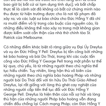
bao giờ bị bất cứ ai lạm dụng tính dục]; và bất chấp
thực tế là cảnh sát đã không có bất cứ chứng minh nào
thu được từ hiện trường được cho là nơi tội phạm đã
xảy ra; và các luật sư bào chữa cho Đức Hồng Y đã chỉ
ra mười điểm vô lý trong cáo buộc của nguyên cáo, là
những điều không thể nào xảy ra trong một không gian
được kiểm soát cẩn thận của nhà thờ chính tòa St.
Patrick của Melbourne.
Có những điểm khác biệt rõ ràng giữa vụ Đại Úy Dreyfus
và vụ án Đức Hồng Y Pell: Dreyfus bị tấn công bởi những
kẻ bảo hoàng và bài Do Thái, trong khi các cuộc tấn
công vào Đức Hồng Y George Pell trong một phần tư thế
kỷ qua, chủ yếu, là từ những người theo chủ nghĩa thế
tục hiếu chiến. Tuy nhiên, lòng hận thù vô biên của
những người theo chủ nghĩa bảo hoàng Pháp và những
người bài Do Thái đối với tín hữu Do Thái Giáo Alfred
Dreyfus, lại rất giống với lòng thù ghét cay nghiệt của
những người cấp tiến thế tục đối với Đức Hồng Y
George Pell. Dreyfus là hiện thân của nỗi sợ hãi và lòng
thù hận của những người Pháp bảo hoàng vẫn đang
chiến đấu chống lại Cách mạng Pháp; còn Đức Hồng Y