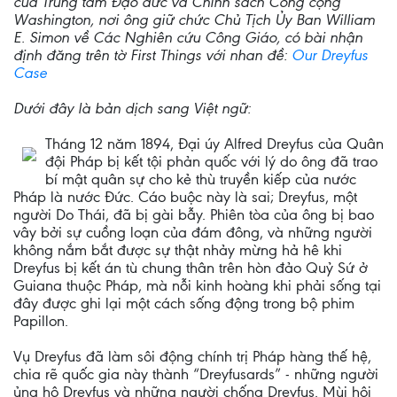
của Trung tâm Đạo đức và Chính sách Công cộng
Washington, nơi ông giữ chức Chủ Tịch Ủy Ban William
E. Simon về Các Nghiên cứu Công Giáo, có bài nhận
định đăng trên tờ First Things với nhan đề:
Our Dreyfus
Case
Dưới đây là bản dịch sang Việt ngữ:
Tháng 12 năm 1894, Đại úy Alfred Dreyfus của Quân
đội Pháp bị kết tội phản quốc với lý do ông đã trao
bí mật quân sự cho kẻ thù truyền kiếp của nước
Pháp là nước Đức. Cáo buộc này là sai; Dreyfus, một
người Do Thái, đã bị gài bẫy. Phiên tòa của ông bị bao
vây bởi sự cuồng loạn của đám đông, và những người
không nắm bắt được sự thật nhảy mừng hả hê khi
Dreyfus bị kết án tù chung thân trên hòn đảo Quỷ Sứ ở
Guiana thuộc Pháp, mà nỗi kinh hoàng khi phải sống tại
đây được ghi lại một cách sống động trong bộ phim
Papillon.
Vụ Dreyfus đã làm sôi động chính trị Pháp hàng thế hệ,
chia rẽ quốc gia này thành “Dreyfusards” - những người
ủng hộ Dreyfus và những người chống Dreyfus. Mùi hôi