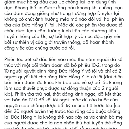
giám mục hàng đầu của Úc chống lại lạm dụng tình
dục. Không thể tin được rằng bầu không khí cuồng loạn
của đám đông giống như trong trường hợp Dreyfus lại
không có chút ảnh hưởng méo mó nào đối với hai phiên
tòa của Đức Hồng Y Pell. Mặc dù các phiên tòa được tổ
chức dưới lệnh cấm tường trình trên các phương tiện
truyền thông của Úc, sự bất hợp lý và nọc độc, gây nên
bởi sự thiên vị của giới truyền thông, đã hoàn thành
công việc của chúng trước đó rồi.
Phiên tòa xét xử đầu tiên vào mùa thu năm ngoái đã kết
thúc với một bồi thẩm đoàn đã bỏ phiếu 10-2, trong đó
10 người quyết định rằng Đức Hồng Y vô tội và chỉ có 2
người quyết liệt cho rằng Đức Hồng Y là có tội (đại diện
bồi thẩm đoàn đã khóc khi báo cáo về sự bế tắc không
làm sao thuyết phục được sự đồng thuận của 2 người
kia). Phiên tòa thứ hai, thật đáng kinh ngạc, đã kết thúc
với bản án 12-0 để kết tội ngài: mặc dù cáo buộc của
nguyên cáo chẳng được bất kỳ ai ủng hộ trước tòa [có
đến 20 người tuyên thệ trước tòa rằng cáo buộc chống
lại Đức Hồng Y là không thể nào xảy ra và chính bà mẹ
của người được cho là nạn nhân thứ hai tuyên thệ rằng
con bà đã nói với bà trước khi chết rằng anh ta chưa