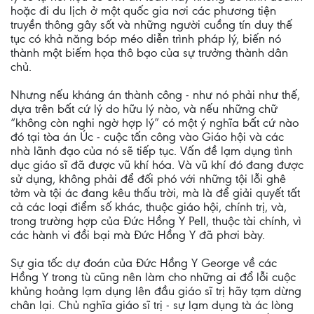
hoặc đi du lịch ở một quốc gia nơi các phương tiện
truyền thông gây sốt và những người cuồng tín duy thế
tục có khả năng bóp méo diễn trình pháp lý, biến nó
thành một biếm họa thô bạo của sự trưởng thành dân
chủ.
Nhưng nếu kháng án thành công - như nó phải như thế,
dựa trên bất cứ lý do hữu lý nào, và nếu những chữ
“không còn nghi ngờ hợp lý” có một ý nghĩa bất cứ nào
đó tại tòa án Úc - cuộc tấn công vào Giáo hội và các
nhà lãnh đạo của nó sẽ tiếp tục. Vấn đề lạm dụng tình
dục giáo sĩ đã được vũ khí hóa. Và vũ khí đó đang được
sử dụng, không phải để đối phó với những tội lỗi ghê
tởm và tội ác đang kêu thấu trời, mà là để giải quyết tất
cả các loại điểm số khác, thuộc giáo hội, chính trị, và,
trong trường hợp của Đức Hồng Y Pell, thuộc tài chính, vì
các hành vi đồi bại mà Đức Hồng Y đã phơi bày.
Sự gia tốc dự đoán của Đức Hồng Y George về các
Hồng Y trong tù cũng nên làm cho những ai đổ lỗi cuộc
khủng hoảng lạm dụng lên đầu giáo sĩ trị hãy tạm dừng
chân lại. Chủ nghĩa giáo sĩ trị - sự lạm dụng tà ác lòng