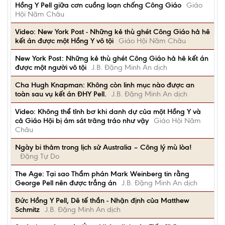
Hồng Y Pell giữa cơn cuồng loạn chống Công Giáo
Giáo
Hội Năm Châu
Video: New York Post - Những kẻ thù ghét Công Giáo hả hê
kết án được một Hồng Y vô tội
Giáo Hội Năm Châu
New York Post: Những kẻ thù ghét Công Giáo hả hê kết án
được một người vô tội
J.B. Đặng Minh An dịch
Cha Hugh Knapman: Không còn linh mục nào được an
toàn sau vụ kết án ĐHY Pell.
J.B. Đặng Minh An dịch
Video: Không thể tỉnh bơ khi danh dự của một Hồng Y và
cả Giáo Hội bị ám sát trâng tráo như vậy
Giáo Hội Năm
Châu
Ngày bi thảm trong lịch sử Australia – Công lý mù lòa!
Đặng Tự Do
The Age: Tại sao Thẩm phán Mark Weinberg tin rằng
George Pell nên được trắng án
J.B. Đặng Minh An dịch
Đức Hồng Y Pell, Dê tế thần - Nhận định của Matthew
Schmitz
J.B. Đặng Minh An dịch