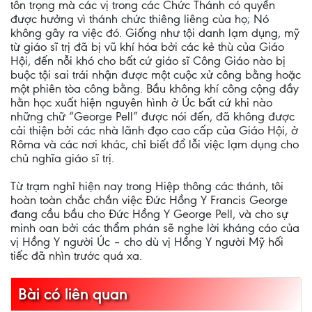
tôn trọng mà các vị trong các Chức Thánh có quyền
được hưởng vì thánh chức thiêng liêng của họ; Nó
không gây ra việc đó. Giống như tội danh lạm dụng, mỹ
từ giáo sĩ trị đã bị vũ khí hóa bởi các kẻ thù của Giáo
Hội, đến nỗi khó cho bất cứ giáo sĩ Công Giáo nào bị
buộc tội sai trái nhận được một cuộc xử công bằng hoặc
một phiên tòa công bằng. Bầu không khí công cộng đầy
hằn học xuất hiện nguyên hình ở Úc bất cứ khi nào
những chữ “George Pell” được nói đến, đã không được
cải thiện bởi các nhà lãnh đạo cao cấp của Giáo Hội, ở
Rôma và các nơi khác, chỉ biết đổ lỗi việc lạm dụng cho
chủ nghĩa giáo sĩ trị.
Từ trạm nghỉ hiện nay trong Hiệp thông các thánh, tôi
hoàn toàn chắc chắn việc Đức Hồng Y Francis George
đang cầu bầu cho Đức Hồng Y George Pell, và cho sự
minh oan bởi các thẩm phán sẽ nghe lời kháng cáo của
vị Hồng Y người Úc – cho dù vị Hồng Y người Mỹ hối
tiếc đã nhìn trước quá xa.
Bài có liên quan