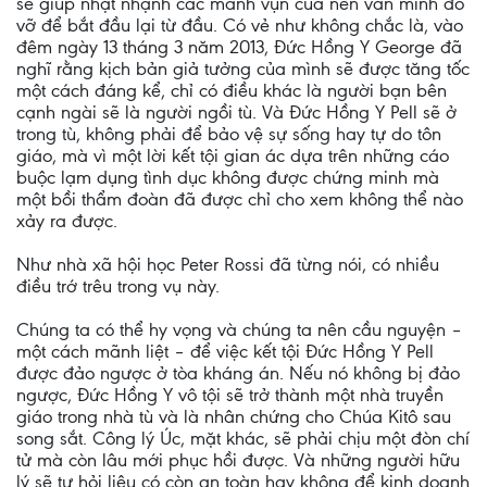
sẽ giúp nhặt nhạnh các mảnh vụn của nền văn minh đổ
vỡ để bắt đầu lại từ đầu. Có vẻ như không chắc là, vào
đêm ngày 13 tháng 3 năm 2013, Đức Hồng Y George đã
nghĩ rằng kịch bản giả tưởng của mình sẽ được tăng tốc
một cách đáng kể, chỉ có điều khác là người bạn bên
cạnh ngài sẽ là người ngồi tù. Và Đức Hồng Y Pell sẽ ở
trong tù, không phải để bảo vệ sự sống hay tự do tôn
giáo, mà vì một lời kết tội gian ác dựa trên những cáo
buộc lạm dụng tình dục không được chứng minh mà
một bồi thẩm đoàn đã được chỉ cho xem không thể nào
xảy ra được.
Như nhà xã hội học Peter Rossi đã từng nói, có nhiều
điều trớ trêu trong vụ này.
Chúng ta có thể hy vọng và chúng ta nên cầu nguyện –
một cách mãnh liệt – để việc kết tội Đức Hồng Y Pell
được đảo ngược ở tòa kháng án. Nếu nó không bị đảo
ngược, Đức Hồng Y vô tội sẽ trở thành một nhà truyền
giáo trong nhà tù và là nhân chứng cho Chúa Kitô sau
song sắt. Công lý Úc, mặt khác, sẽ phải chịu một đòn chí
tử mà còn lâu mới phục hồi được. Và những người hữu
lý sẽ tự hỏi liệu có còn an toàn hay không để kinh doanh