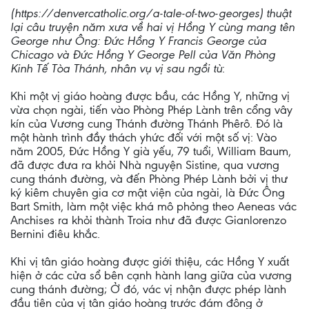
(https://denvercatholic.org/a-tale-of-two-georges) thuật
lại câu truyện năm xưa về hai vị Hồng Y cùng mang tên
George như Ông: Đức Hồng Y Francis George của
Chicago và Đức Hồng Y George Pell của Văn Phòng
Kinh Tế Tòa Thánh, nhân vụ vị sau ngồi tù
:
Khi một vị giáo hoàng được bầu, các Hồng Y, những vị
vừa chọn ngài, tiến vào Phòng Phép Lành trên cổng vây
kín của Vương cung Thánh đường Thánh Phêrô. Đó là
một hành trình đầy thách yhức đối với một số vị: Vào
năm 2005, Đức Hồng Y già yếu, 79 tuổi, William Baum,
đã được đưa ra khỏi Nhà nguyện Sistine, qua vương
cung thánh đường, và đến Phòng Phép Lành bởi vị thư
ký kiêm chuyên gia cơ mật viện của ngài, là Đức Ông
Bart Smith, làm một việc khá mô phỏng theo Aeneas vác
Anchises ra khỏi thành Troia như đã được Gianlorenzo
Bernini điêu khắc.
Khi vị tân giáo hoàng được giới thiệu, các Hồng Y xuất
hiện ở các cửa sổ bên cạnh hành lang giữa của vương
cung thánh đường; Ở đó, vác vị nhận được phép lành
đầu tiên của vị tân giáo hoàng trước đám đông ở