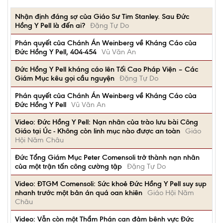
Nhận định đáng sợ của Giáo Sư Tim Stanley. Sau Đức
Hồng Y Pell là đến ai?
Đặng Tự Do
Phán quyết của Chánh Án Weinberg về Kháng Cáo của
Đức Hồng Y Pell, 404-454
Vũ Văn An
Đức Hồng Y Pell kháng cáo lên Tối Cao Pháp Viện – Các
Giám Mục kêu gọi cầu nguyện
Đặng Tự Do
Phán quyết của Chánh Án Weinberg về Kháng Cáo của
Đức Hồng Y Pell
Vũ Văn An
Video: Đức Hồng Y Pell: Nạn nhân của trào lưu bài Công
Giáo tại Úc - Không còn linh mục nào được an toàn
Giáo
Hội Năm Châu
Đức Tổng Giám Mục Peter Comensoli trở thành nạn nhân
của một trận tấn công cường tập
Đặng Tự Do
Video: ĐTGM Comensoli: Sức khoẻ Đức Hồng Y Pell suy sụp
nhanh trước một bản án quá oan khiên
Giáo Hội Năm
Châu
Video: Vẫn còn một Thẩm Phán can đảm bênh vực Đức