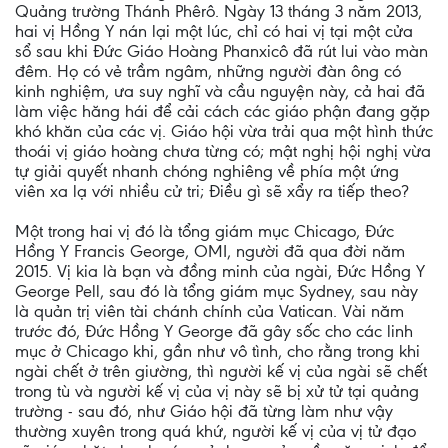
Quảng trường Thánh Phêrô. Ngày 13 tháng 3 năm 2013,
hai vị Hồng Y nán lại một lúc, chỉ có hai vị tại một cửa
sổ sau khi Đức Giáo Hoàng Phanxicô đã rút lui vào màn
đêm. Họ có vẻ trầm ngâm, những người đàn ông có
kinh nghiệm, ưa suy nghĩ và cầu nguyện này, cả hai đã
làm việc hăng hái để cải cách các giáo phận đang gặp
khó khăn của các vị. Giáo hội vừa trải qua một hình thức
thoái vị giáo hoàng chưa từng có; mật nghị hội nghị vừa
tự giải quyết nhanh chóng nghiêng về phía một ứng
viên xa lạ với nhiều cử tri; Điều gì sẽ xẩy ra tiếp theo?
Một trong hai vị đó là tổng giám mục Chicago, Đức
Hồng Y Francis George, OMI, người đã qua đời năm
2015. Vị kia là bạn và đồng minh của ngài, Đức Hồng Y
George Pell, sau đó là tổng giám mục Sydney, sau này
là quản trị viên tài chánh chính của Vatican. Vài năm
trước đó, Đức Hồng Y George đã gây sốc cho các linh
mục ở Chicago khi, gần như vô tình, cho rằng trong khi
ngài chết ở trên giường, thì người kế vị của ngài sẽ chết
trong tù và người kế vị của vị này sẽ bị xử tử tại quảng
trường - sau đó, như Giáo hội đã từng làm như vậy
thường xuyên trong quá khứ, người kế vị của vị tử đạo