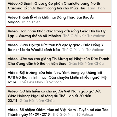
Video xứ thánh Giuse giáo phận Charlotte bang North
Carolina tổ chức thành công hội chợ Mùa Thu
Lâm Phan
Video Thánh lễ vĩnh khấn tại Dòng Thừa Sai Bác Ái
Saigon
Minh Thiên
Video: Hôn nhân khác đạo trong đời sống Giáo Hội tại Hy
Lạp – Gương thánh nữ Mônica
Thế Giới Nhìn Từ Vatican
Video: Giáo Hội tại Đức trên bờ vực ly giáo - Đức Hồng Y
Rainer Maria Woelki cảnh báo
Thế Giới Nhìn Từ Vatican
Video: Ước mơ rao giảng Tin Mừng tại Nhật của Đức Thánh
Cha đang dần trở thành hiện thực
Giáo Hội Năm Châu
Video: Đội trưởng cứu hỏa New York trong vụ khủng bố
9/11 trở thành linh mục. Câu chuyện khiến nhiều người Mỹ
rơi lệ.
Thế Giới Nhìn Từ Vatican
Video: Cơ hội hiếm có cho người Việt Nam gặp gỡ Đức
Giáo Hoàng: Ngài sẽ tông du Thái Lan từ 20 đến
23/11
Giáo Hội Năm Châu
Video: Bổ nhiệm Giám Mục tại Việt Nam - Tuyên bố của Tòa
Thánh ngày 14/09/2019
Thế Giới Nhìn Từ Vatican