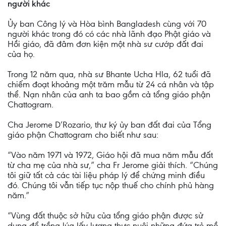
người khác
Ủy ban Công lý và Hòa bình Bangladesh cùng với 70
người khác trong đó có các nhà lãnh đạo Phật giáo và
Hồi giáo, đã đâm đơn kiện một nhà sư cướp đất đai
của họ.
Trong 12 năm qua, nhà sư Bhante Ucha Hla, 62 tuổi đã
chiếm đoạt khoảng một trăm mẫu từ 24 cá nhân và tập
thể. Nạn nhân của anh ta bao gồm cả tổng giáo phận
Chattogram.
Cha Jerome D’Rozario, thư ký ủy ban đất đai của Tổng
giáo phận Chattogram cho biết như sau:
“Vào năm 1971 và 1972, Giáo hội đã mua năm mẫu đất
từ cha mẹ của nhà sư,” cha Fr Jerome giải thích. “Chúng
tôi giữ tất cả các tài liệu pháp lý để chứng minh điều
đó. Chúng tôi vẫn tiếp tục nộp thuế cho chính phủ hàng
năm.”
“Vùng đất thuộc sở hữu của tổng giáo phận được sử
dụng để trồng lúa lấy lương thực nuôi những đứa trẻ mồ