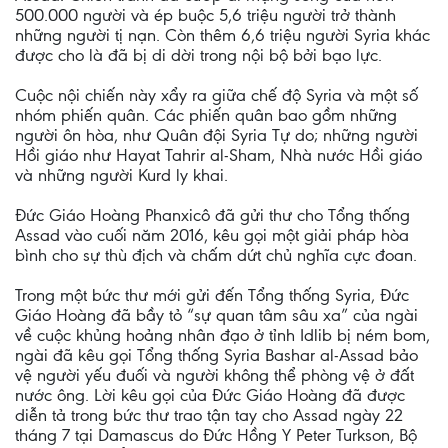
500.000 người và ép buộc 5,6 triệu người trở thành
những người tị nạn. Còn thêm 6,6 triệu người Syria khác
được cho là đã bị di dời trong nội bộ bởi bạo lực.
Cuộc nội chiến này xẩy ra giữa chế độ Syria và một số
nhóm phiến quân. Các phiến quân bao gồm những
người ôn hòa, như Quân đội Syria Tự do; những người
Hồi giáo như Hayat Tahrir al-Sham, Nhà nước Hồi giáo
và những người Kurd ly khai.
Đức Giáo Hoàng Phanxicô đã gửi thư cho Tổng thống
Assad vào cuối năm 2016, kêu gọi một giải pháp hòa
bình cho sự thù địch và chấm dứt chủ nghĩa cực đoan.
Trong một bức thư mới gửi đến Tổng thống Syria, Đức
Giáo Hoàng đã bầy tỏ “sự quan tâm sâu xa” của ngài
về cuộc khủng hoảng nhân đạo ở tỉnh Idlib bị ném bom,
ngài đã kêu gọi Tổng thống Syria Bashar al-Assad bảo
vệ người yếu đuối và người không thể phòng vệ ở đất
nước ông. Lời kêu gọi của Đức Giáo Hoàng đã được
diễn tả trong bức thư trao tận tay cho Assad ngày 22
tháng 7 tại Damascus do Đức Hồng Y Peter Turkson, Bộ