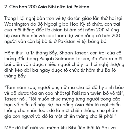
2. Còn hơn 200 Asia Bibi nữa tại Pakitan
Trong Hội nghị bàn tròn về tự do tôn giáo lần thứ hai tại
Washington do Bộ Ngoại giao Hoa Kỳ tổ chức, con trai
của một thống đốc Pakistan bị ám sát năm 2011 vì ủng
hộ Asia Bibi nói với các tham dự viên rằng có hơn 200
người vẫn còn bị bỏ tù ở Pakistan vì tội báng bổ.
Hôm thứ Tư 17 tháng Bẩy, Shaan Taseer, con trai của cố
thống đốc bang Punjab Salmaan Taseer, đã đưa ra một
bài diễn văn được nhiều người chú ý tại hội nghị thượng
đỉnh kéo dài ba ngày được tổ chức từ hôm thứ Ba 16
tháng Bẩy.
“Tám năm sau, người phụ nữ mà cha tôi đã hy sinh bảo
vệ đã được tòa án cao nhất tại Pakistan tuyên bố vô tội”,
Taseer nói. “Tôi muốn chúc mừng từng người trong các
bạn về biến cố này. Sự tha bổng Asia Bibi là một chiến
thắng cho nhân loại, đó là một chiến thắng cho phẩm
giá con người và đó là một chiến thắng cho lẽ phải.”
Mặc dù thế giới vui mừng khi Bibi (tên thật là Aasiya