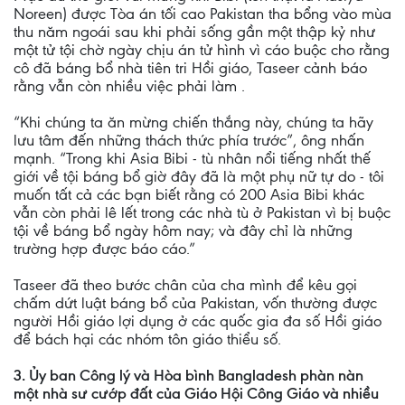
Noreen) được Tòa án tối cao Pakistan tha bổng vào mùa
thu năm ngoái sau khi phải sống gần một thập kỷ như
một tử tội chờ ngày chịu án tử hình vì cáo buộc cho rằng
cô đã báng bổ nhà tiên tri Hồi giáo, Taseer cảnh báo
rằng vẫn còn nhiều việc phải làm .
“Khi chúng ta ăn mừng chiến thắng này, chúng ta hãy
lưu tâm đến những thách thức phía trước”, ông nhấn
mạnh. “Trong khi Asia Bibi - tù nhân nổi tiếng nhất thế
giới về tội báng bổ giờ đây đã là một phụ nữ tự do - tôi
muốn tất cả các bạn biết rằng có 200 Asia Bibi khác
vẫn còn phải lê lết trong các nhà tù ở Pakistan vì bị buộc
tội về báng bổ ngày hôm nay; và đây chỉ là những
trường hợp được báo cáo.”
Taseer đã theo bước chân của cha mình để kêu gọi
chấm dứt luật báng bổ của Pakistan, vốn thường được
người Hồi giáo lợi dụng ở các quốc gia đa số Hồi giáo
để bách hại các nhóm tôn giáo thiểu số.
3. Ủy ban Công lý và Hòa bình Bangladesh phàn nàn
một nhà sư cướp đất của Giáo Hội Công Giáo và nhiều