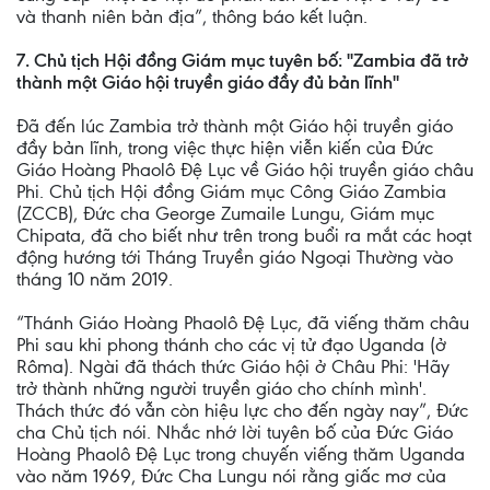
và thanh niên bản địa”, thông báo kết luận.
7. Chủ tịch Hội đồng Giám mục tuyên bố: ''Zambia đã trở
thành một Giáo hội truyền giáo đầy đủ bản lĩnh''
Đã đến lúc Zambia trở thành một Giáo hội truyền giáo
đầy bản lĩnh, trong việc thực hiện viễn kiến của Đức
Giáo Hoàng Phaolô Đệ Lục về Giáo hội truyền giáo châu
Phi. Chủ tịch Hội đồng Giám mục Công Giáo Zambia
(ZCCB), Đức cha George Zumaile Lungu, Giám mục
Chipata, đã cho biết như trên trong buổi ra mắt các hoạt
động hướng tới Tháng Truyền giáo Ngoại Thường vào
tháng 10 năm 2019.
“Thánh Giáo Hoàng Phaolô Đệ Lục, đã viếng thăm châu
Phi sau khi phong thánh cho các vị tử đạo Uganda (ở
Rôma). Ngài đã thách thức Giáo hội ở Châu Phi: 'Hãy
trở thành những người truyền giáo cho chính mình'.
Thách thức đó vẫn còn hiệu lực cho đến ngày nay”, Đức
cha Chủ tịch nói. Nhắc nhớ lời tuyên bố của Đức Giáo
Hoàng Phaolô Đệ Lục trong chuyến viếng thăm Uganda
vào năm 1969, Đức Cha Lungu nói rằng giấc mơ của