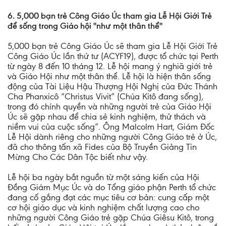
6. 5,000 bạn trẻ Công Giáo Úc tham gia Lễ Hội Giới Trẻ
để sống trong Giáo hội ''như một thân thể''
5,000 bạn trẻ Công Giáo Úc sẽ tham gia Lễ Hội Giới Trẻ
Công Giáo Úc lần thứ tư (ACYF19), được tổ chức tại Perth
từ ngày 8 đến 10 tháng 12. Lễ hội mang ý nghiã giới trẻ
và Giáo Hội như một thân thể. Lễ hội là hiện thân sống
động của Tài Liệu Hậu Thượng Hội Nghị của Đức Thánh
Cha Phanxicô “Christus Vivit” (Chúa Kitô đang sống),
trong đó chính quyền và những người trẻ của Giáo Hội
Úc sẽ gặp nhau để chia sẻ kinh nghiệm, thử thách và
niềm vui của cuộc sống”. Ông Malcolm Hart, Giám Đốc
Lễ Hội dành riêng cho những người Công Giáo trẻ ở Úc,
đã cho thông tấn xã Fides của Bộ Truyền Giảng Tin
Mừng Cho Các Dân Tộc biết như vậy.
Lễ hội ba ngày bắt nguồn từ một sáng kiến của Hội
Đồng Giám Mục Úc và do Tổng giáo phận Perth tổ chức
đang cố gắng đạt các mục tiêu cơ bản: cung cấp một
cơ hội giáo dục và kinh nghiệm chất lượng cao cho
những người Công Giáo trẻ gặp Chúa Giêsu Kitô, trong