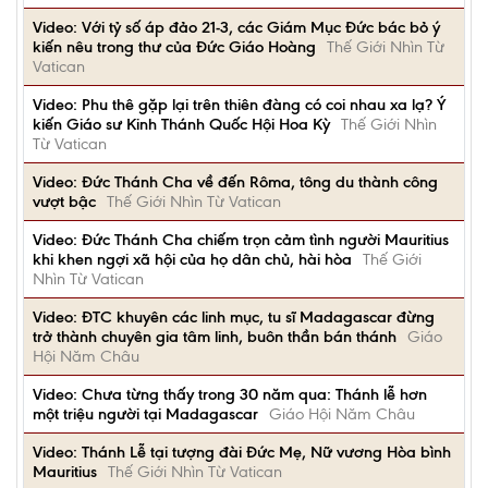
Video: Với tỷ số áp đảo 21-3, các Giám Mục Đức bác bỏ ý
kiến nêu trong thư của Đức Giáo Hoàng
Thế Giới Nhìn Từ
Vatican
Video: Phu thê gặp lại trên thiên đàng có coi nhau xa lạ? Ý
kiến Giáo sư Kinh Thánh Quốc Hội Hoa Kỳ
Thế Giới Nhìn
Từ Vatican
Video: Đức Thánh Cha về đến Rôma, tông du thành công
vượt bậc
Thế Giới Nhìn Từ Vatican
Video: Đức Thánh Cha chiếm trọn cảm tình người Mauritius
khi khen ngợi xã hội của họ dân chủ, hài hòa
Thế Giới
Nhìn Từ Vatican
Video: ĐTC khuyên các linh mục, tu sĩ Madagascar đừng
trở thành chuyên gia tâm linh, buôn thần bán thánh
Giáo
Hội Năm Châu
Video: Chưa từng thấy trong 30 năm qua: Thánh lễ hơn
một triệu người tại Madagascar
Giáo Hội Năm Châu
Video: Thánh Lễ tại tượng đài Đức Mẹ, Nữ vương Hòa bình
Mauritius
Thế Giới Nhìn Từ Vatican