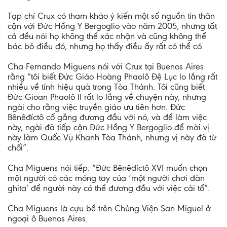
Tạp chí Crux có tham khảo ý kiến một số nguồn tin thân
cận với Đức Hồng Y Bergoglio vào năm 2005, nhưng tất
cả đều nói họ không thể xác nhận và cũng không thể
bác bỏ điều đó, nhưng họ thấy điều ấy rất có thể có.
Cha Fernando Miguens nói với Crux tại Buenos Aires
rằng “tôi biết Đức Giáo Hoàng Phaolô Đệ Lục lo lắng rất
nhiều về tính hiệu quả trong Tòa Thánh. Tôi cũng biết
Đức Gioan Phaolô II rất lo lắng về chuyện này, nhưng
ngài cho rằng việc truyền giáo ưu tiên hơn. Đức
Bênêđíctô cố gắng đương đầu với nó, và để làm việc
này, ngài đã tiếp cận Đức Hồng Y Bergoglio để mời vị
này làm Quốc Vụ Khanh Tòa Thánh, nhưng vị này đã từ
chối”.
Cha Miguens nói tiếp: “Đức Bênêđíctô XVI muốn chọn
một người có các móng tay của ‘một người chơi đàn
ghita’ để người này có thể đương đầu với việc cải tổ”.
Cha Miguens là cựu bề trên Chủng Viện San Miguel ở
ngoại ô Buenos Aires.