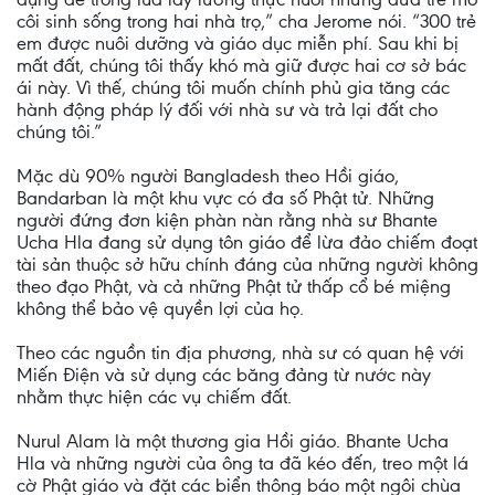
côi sinh sống trong hai nhà trọ,” cha Jerome nói. “300 trẻ
em được nuôi dưỡng và giáo dục miễn phí. Sau khi bị
mất đất, chúng tôi thấy khó mà giữ được hai cơ sở bác
ái này. Vì thế, chúng tôi muốn chính phủ gia tăng các
hành động pháp lý đối với nhà sư và trả lại đất cho
chúng tôi.”
Mặc dù 90% người Bangladesh theo Hồi giáo,
Bandarban là một khu vực có đa số Phật tử. Những
người đứng đơn kiện phàn nàn rằng nhà sư Bhante
Ucha Hla đang sử dụng tôn giáo để lừa đảo chiếm đoạt
tài sản thuộc sở hữu chính đáng của những người không
theo đạo Phật, và cả những Phật tử thấp cổ bé miệng
không thể bảo vệ quyền lợi của họ.
Theo các nguồn tin địa phương, nhà sư có quan hệ với
Miến Điện và sử dụng các băng đảng từ nước này
nhằm thực hiện các vụ chiếm đất.
Nurul Alam là một thương gia Hồi giáo. Bhante Ucha
Hla và những người của ông ta đã kéo đến, treo một lá
cờ Phật giáo và đặt các biển thông báo một ngôi chùa