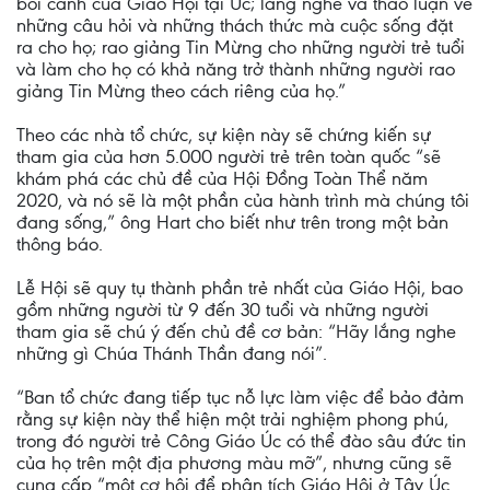
bối cảnh của Giáo Hội tại Úc; lắng nghe và thảo luận về
những câu hỏi và những thách thức mà cuộc sống đặt
ra cho họ; rao giảng Tin Mừng cho những người trẻ tuổi
và làm cho họ có khả năng trở thành những người rao
giảng Tin Mừng theo cách riêng của họ.”
Theo các nhà tổ chức, sự kiện này sẽ chứng kiến sự
tham gia của hơn 5.000 người trẻ trên toàn quốc “sẽ
khám phá các chủ đề của Hội Đồng Toàn Thể năm
2020, và nó sẽ là một phần của hành trình mà chúng tôi
đang sống,” ông Hart cho biết như trên trong một bản
thông báo.
Lễ Hội sẽ quy tụ thành phần trẻ nhất của Giáo Hội, bao
gồm những người từ 9 đến 30 tuổi và những người
tham gia sẽ chú ý đến chủ đề cơ bản: “Hãy lắng nghe
những gì Chúa Thánh Thần đang nói”.
“Ban tổ chức đang tiếp tục nỗ lực làm việc để bảo đảm
rằng sự kiện này thể hiện một trải nghiệm phong phú,
trong đó người trẻ Công Giáo Úc có thể đào sâu đức tin
của họ trên một địa phương màu mỡ”, nhưng cũng sẽ
cung cấp “một cơ hội để phân tích Giáo Hội ở Tây Úc