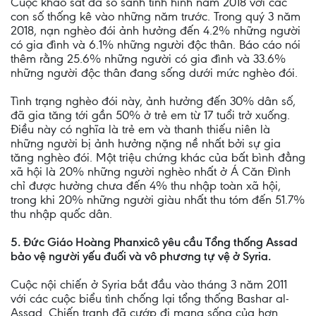
Cuộc khảo sát đã so sánh tình hình năm 2018 với các
con số thống kê vào những năm trước. Trong quý 3 năm
2018, nạn nghèo đói ảnh hưởng đến 4.2% những người
có gia đình và 6.1% những người độc thân. Báo cáo nói
thêm rằng 25.6% những người có gia đình và 33.6%
những người độc thân đang sống dưới mức nghèo đói.
Tình trạng nghèo đói này, ảnh hưởng đến 30% dân số,
đã gia tăng tới gần 50% ở trẻ em từ 17 tuổi trở xuống.
Điều này có nghĩa là trẻ em và thanh thiếu niên là
những người bị ảnh hưởng nặng nề nhất bởi sự gia
tăng nghèo đói. Một triệu chứng khác của bất bình đẳng
xã hội là 20% những người nghèo nhất ở Á Căn Đình
chỉ được hưởng chưa đến 4% thu nhập toàn xã hội,
trong khi 20% những người giàu nhất thu tóm đến 51.7%
thu nhập quốc dân.
5. Đức Giáo Hoàng Phanxicô yêu cầu Tổng thống Assad
bảo vệ người yếu đuối và vô phương tự vệ ở Syria.
Cuộc nội chiến ở Syria bắt đầu vào tháng 3 năm 2011
với các cuộc biểu tình chống lại tổng thống Bashar al-
Assad. Chiến tranh đã cướp đi mạng sống của hơn