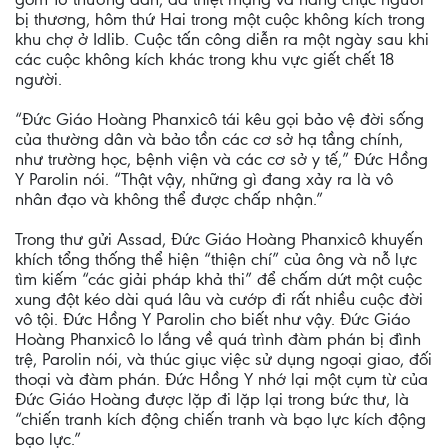
bị thương, hôm thứ Hai trong một cuộc không kích trong
khu chợ ở Idlib. Cuộc tấn công diễn ra một ngày sau khi
các cuộc không kích khác trong khu vực giết chết 18
người.
“Đức Giáo Hoàng Phanxicô tái kêu gọi bảo vệ đời sống
của thường dân và bảo tồn các cơ sở hạ tầng chính,
như trường học, bệnh viện và các cơ sở y tế,” Đức Hồng
Y Parolin nói. “Thật vậy, những gì đang xảy ra là vô
nhân đạo và không thể được chấp nhận.”
Trong thư gửi Assad, Đức Giáo Hoàng Phanxicô khuyến
khích tổng thống thể hiện “thiện chí” của ông và nỗ lực
tìm kiếm “các giải pháp khả thi” để chấm dứt một cuộc
xung đột kéo dài quá lâu và cướp đi rất nhiều cuộc đời
vô tội. Đức Hồng Y Parolin cho biết như vậy. Đức Giáo
Hoàng Phanxicô lo lắng về quá trình đàm phán bị đình
trệ, Parolin nói, và thúc giục việc sử dụng ngoại giao, đối
thoại và đàm phán. Đức Hồng Y nhớ lại một cụm từ của
Đức Giáo Hoàng được lặp đi lặp lại trong bức thư, là
“chiến tranh kích động chiến tranh và bạo lực kích động
bạo lực.”