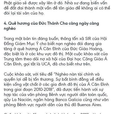
Phật giáo sẽ được xây lên ở đó. Nhà sư đang biến vấn
đề đất đai thành một vấn đề tôn giáo để không ai có thể
đòi lại tài sản của họ.
4. Quê hương của Đức Thánh Cha càng ngày càng
nghèo
Trong một bản tin đáng buồn, thông tấn xã SIR của Hội
Đồng Giám Mục Ý cho biết nạn nghèo đói đang gia
tăng ở quê hương Á Căn Đình của Đức Giáo Hoàng,
đặc biệt là ở các khu vực đô thị. Một cuộc khảo sát của
Trung tâm theo dõi nợ xã hội của Đại học Công Giáo Á
Căn Đình, gọi tắt là UCA, đã cho biết như trên.
Cuộc khảo sát, với tiêu đề “Nghèo nàn tài chính và
quyền lợi dễ bị tổn thương. Sự bất bình đẳng về điều
kiện sống vật chất ở các gia đình đô thị của Á Căn Đình
trong giai đoạn 2010-2018”, đã được tiến hành với sự
hợp tác của văn phòng Bênh vực người dân toàn quốc,
qũy La Nación, ngân hàng Banco Galicia cũng như văn
phòng Bênh vực người dân của thủ đô Buenos Aires.