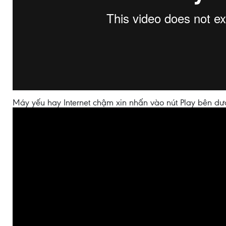
Máy yếu hay Internet chậm xin nhấn vào nút Play bên dư