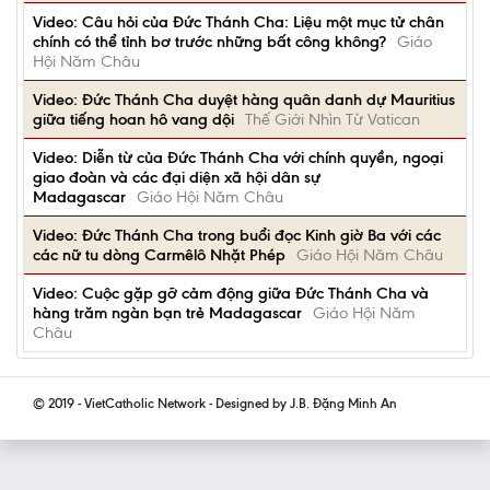
Video: Câu hỏi của Đức Thánh Cha: Liệu một mục tử chân
chính có thể tỉnh bơ trước những bất công không?
Giáo
Hội Năm Châu
Video: Đức Thánh Cha duyệt hàng quân danh dự Mauritius
giữa tiếng hoan hô vang dội
Thế Giới Nhìn Từ Vatican
Video: Diễn từ của Đức Thánh Cha với chính quyền, ngoại
giao đoàn và các đại diện xã hội dân sự
Madagascar
Giáo Hội Năm Châu
Video: Đức Thánh Cha trong buổi đọc Kinh giờ Ba với các
các nữ tu dòng Carmêlô Nhặt Phép
Giáo Hội Năm Châu
Video: Cuộc gặp gỡ cảm động giữa Đức Thánh Cha và
hàng trăm ngàn bạn trẻ Madagascar
Giáo Hội Năm
Châu
© 2019 - VietCatholic Network - Designed by J.B. Đặng Minh An