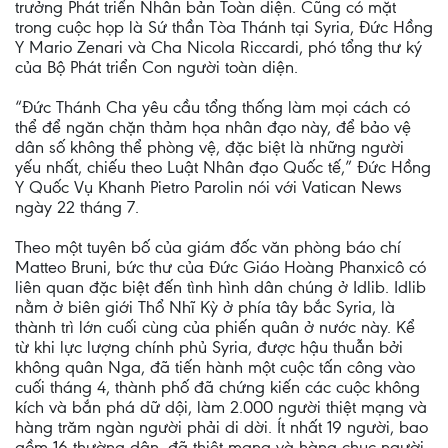
trưởng Phát triển Nhân bản Toàn diện. Cũng có mặt
trong cuộc họp là Sứ thần Tòa Thánh tại Syria, Đức Hồng
Y Mario Zenari và Cha Nicola Riccardi, phó tổng thư ký
của Bộ Phát triển Con người toàn diện.
“Đức Thánh Cha yêu cầu tổng thống làm mọi cách có
thể để ngăn chặn thảm họa nhân đạo này, để bảo vệ
dân số không thể phòng vệ, đặc biệt là những người
yếu nhất, chiếu theo Luật Nhân đạo Quốc tế,” Đức Hồng
Y Quốc Vụ Khanh Pietro Parolin nói với Vatican News
ngày 22 tháng 7.
Theo một tuyên bố của giám đốc văn phòng báo chí
Matteo Bruni, bức thư của Đức Giáo Hoàng Phanxicô có
liên quan đặc biệt đến tình hình dân chúng ở Idlib. Idlib
nằm ở biên giới Thổ Nhĩ Kỳ ở phía tây bắc Syria, là
thành trì lớn cuối cùng của phiến quân ở nước này. Kể
từ khi lực lượng chính phủ Syria, được hậu thuẫn bởi
không quân Nga, đã tiến hành một cuộc tấn công vào
cuối tháng 4, thành phố đã chứng kiến các cuộc không
kích và bắn phá dữ dội, làm 2.000 người thiệt mạng và
hàng trăm ngàn người phải di dời. Ít nhất 19 người, bao
gồm 16 thường dân, đã thiệt mạng và hàng chục người