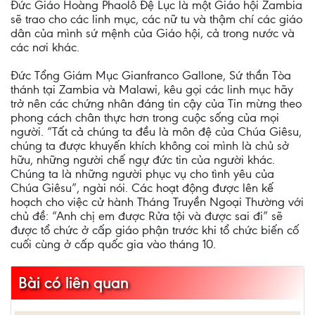
Đức Giáo Hoàng Phaolô Đệ Lục là một Giáo hội Zambia
sẽ trao cho các linh mục, các nữ tu và thậm chí các giáo
dân của mình sứ mệnh của Giáo hội, cả trong nước và
các nơi khác.
Đức Tổng Giám Mục Gianfranco Gallone, Sứ thần Tòa
thánh tại Zambia và Malawi, kêu gọi các linh mục hãy
trở nên các chứng nhân đáng tin cậy của Tin mừng theo
phong cách chân thực hơn trong cuộc sống của mọi
người. “Tất cả chúng ta đều là môn đệ của Chúa Giêsu,
chúng ta được khuyến khích không coi mình là chủ sở
hữu, những người chế ngự đức tin của người khác.
Chúng ta là những người phục vụ cho tình yêu của
Chúa Giêsu”, ngài nói. Các hoạt động được lên kế
hoạch cho việc cử hành Tháng Truyền Ngoại Thường với
chủ đề: “Anh chị em được Rửa tội và được sai đi” sẽ
được tổ chức ở cấp giáo phận trước khi tổ chức biến cố
cuối cùng ở cấp quốc gia vào tháng 10.
Bài có liên quan