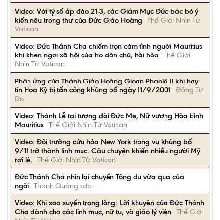
Video: Với tỷ số áp đảo 21-3, các Giám Mục Đức bác bỏ ý
kiến nêu trong thư của Đức Giáo Hoàng
Thế Giới Nhìn Từ
Vatican
Video: Đức Thánh Cha chiếm trọn cảm tình người Mauritius
khi khen ngợi xã hội của họ dân chủ, hài hòa
Thế Giới
Nhìn Từ Vatican
Phản ứng của Thánh Giáo Hoàng Gioan Phaolô II khi hay
tin Hoa Kỳ bị tấn công khủng bố ngày 11/9/2001
Đặng Tự
Do
Video: Thánh Lễ tại tượng đài Đức Mẹ, Nữ vương Hòa bình
Mauritius
Thế Giới Nhìn Từ Vatican
Video: Đội trưởng cứu hỏa New York trong vụ khủng bố
9/11 trở thành linh mục. Câu chuyện khiến nhiều người Mỹ
rơi lệ.
Thế Giới Nhìn Từ Vatican
Đức Thánh Cha nhìn lại chuyến Tông du vừa qua của
ngài
Thanh Quảng sdb
Video: Khi xao xuyến trong lòng: Lời khuyên của Đức Thánh
Cha dành cho các linh mục, nữ tu, và giáo lý viên
Thế Giới