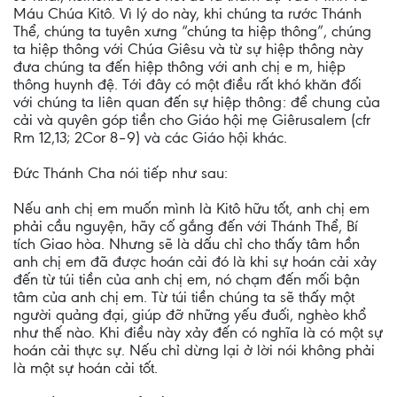
Máu Chúa Kitô. Vì lý do này, khi chúng ta rước Thánh
Thể, chúng ta tuyên xưng “chúng ta hiệp thông”, chúng
ta hiệp thông với Chúa Giêsu và từ sự hiệp thông này
đưa chúng ta đến hiệp thông với anh chị e m, hiệp
thông huynh đệ. Tới đây có một điều rất khó khăn đối
với chúng ta liên quan đến sự hiệp thông: để chung của
cải và quyên góp tiền cho Giáo hội mẹ Giêrusalem (cfr
Rm 12,13; 2Cor 8–9) và các Giáo hội khác.
Đức Thánh Cha nói tiếp như sau:
Nếu anh chị em muốn mình là Kitô hữu tốt, anh chị em
phải cầu nguyện, hãy cố gắng đến với Thánh Thể, Bí
tích Giao hòa. Nhưng sẽ là dấu chỉ cho thấy tâm hồn
anh chị em đã được hoán cải đó là khi sự hoán cải xảy
đến từ túi tiền của anh chị em, nó chạm đến mối bận
tâm của anh chị em. Từ túi tiền chúng ta sẽ thấy một
người quảng đại, giúp đỡ những yếu đuối, nghèo khổ
như thế nào. Khi điều này xảy đến có nghĩa là có một sự
hoán cải thực sự. Nếu chỉ dừng lại ở lời nói không phải
là một sự hoán cải tốt.