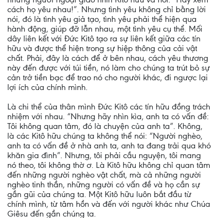
cách họ yêu nhau!”. Nhưng tình yêu không chỉ bằng lời
nói, đó là tình yêu giả tạo, tình yêu phải thể hiện qua
hành động, giúp đỡ lẫn nhau, một tình yêu cụ thể. Mối
dây liên kết với Đức Kitô tạo ra sự liên kết giữa các tín
hữu và được thể hiện trong sự hiệp thông của cải vật
chất. Phải, đây là cách để ở bên nhau, cách yêu thương
này đến được với túi tiền, nó làm cho chúng ta trút bỏ sự
cản trở tiền bạc để trao nó cho người khác, đi ngược lại
lợi ích của chính mình.
Là chi thể của thân mình Đức Kitô các tín hữu đồng trách
nhiệm với nhau. “Nhưng hãy nhìn kìa, anh ta có vấn đề:
Tôi không quan tâm, đó là chuyện của anh ta”. Không,
là các Kitô hữu chúng ta không thể nói: “Người nghèo,
anh ta có vấn đề ở nhà anh ta, anh ta đang trải qua khó
khăn gia đình”. Nhưng, tôi phải cầu nguyện, tôi mang
nó theo, tôi không thờ ơ. Là Kitô hữu không chỉ quan tâm
đến những người nghèo vật chất, mà cả những người
nghèo tinh thần, những người có vấn đề và họ cần sự
gần gũi của chúng ta. Một Kitô hữu luôn bắt đầu từ
chính mình, từ tâm hồn và đến với người khác như Chúa
Giêsu đến gần chúng ta.