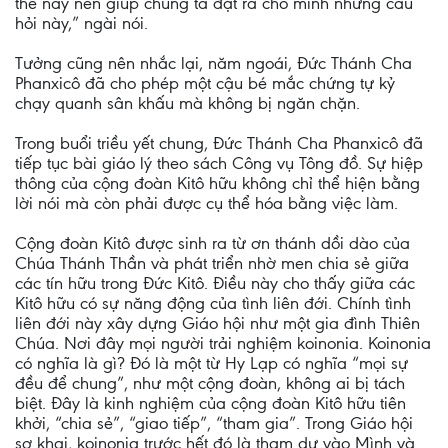
thế này nên giúp chúng ta đặt ra cho mình những câu
hỏi này,” ngài nói.
Tưởng cũng nên nhắc lại, năm ngoái, Đức Thánh Cha
Phanxicô đã cho phép một cậu bé mắc chứng tự kỷ
chạy quanh sân khấu mà không bị ngăn chặn.
Trong buổi triều yết chung, Đức Thánh Cha Phanxicô đã
tiếp tục bài giáo lý theo sách Công vụ Tông đồ. Sự hiệp
thông của cộng đoàn Kitô hữu không chỉ thể hiện bằng
lời nói mà còn phải được cụ thể hóa bằng việc làm.
Cộng đoàn Kitô được sinh ra từ ơn thánh dồi dào của
Chúa Thánh Thần và phát triển nhờ men chia sẻ giữa
các tín hữu trong Đức Kitô. Điều này cho thấy giữa các
Kitô hữu có sự năng động của tình liên đới. Chính tình
liên đới này xây dựng Giáo hội như một gia đình Thiên
Chúa. Nơi đây mọi người trải nghiệm koinonia. Koinonia
có nghĩa là gì? Đó là một từ Hy Lạp có nghĩa “mọi sự
đều để chung”, như một cộng đoàn, không ai bị tách
biệt. Đây là kinh nghiệm của cộng đoàn Kitô hữu tiên
khởi, “chia sẻ”, “giao tiếp”, “tham gia”. Trong Giáo hội
sơ khai, koinonia trước hết đó là tham dự vào Mình và