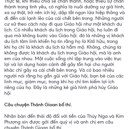
Thực tế, khi thiếu chia sẻ chân thành, hoặc thiếu sự chân
thành trong tình yêu, có nghĩa là nuôi dưỡng sự giả hình,
xa sự thật, trở nên ích kỷ, dập tắt ngọn lửa hiệp thông và
đi đến cái lạnh lẽo của cái chết bên trong. Những người
cư xử theo cách này đi qua Giáo hội như một khách du
lịch. Có nhiều khách du lịch trong Giáo hội, họ luôn đi
qua mà không bước vào Giáo hội: đó là những vị khách
du lịch tâm linh khiến họ tin rằng họ là Kitô hữu, trong
khi họ chỉ là khách du lịch từ hầm mộ. Không, chúng ta
không được là khách du lịch trong Giáo hội, mà là anh
em của nhau. Một cuộc sống chỉ tập trung vào việc trục
lợi và lợi dụng hoàn cảnh để gây tổn hại cho người
khác chỉ gây ra cái chết bên trong. Và có bao nhiêu
người nói rằng họ gần gũi với Giáo hội, bạn bè của các
linh mục, giám mục, trong khi họ chỉ tìm kiếm lợi ích
riêng của họ. Đây là những kẻ giả hình phá hủy Giáo
hội
Câu chuyện Thánh Gioan bố thí.
Nhân bàn đến thái độ đối với tiền của Thúy Nga và Kim
Phượng xin được gởi đến quý vị và anh chị em câu
chuyện Thánh Gioan bố thí.