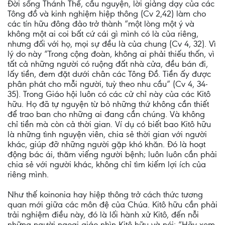
Đời sống Thánh Thể, cầu nguyện, lời giảng dạy của các
Tông đồ và kinh nghiệm hiệp thông (Cv 2,42) làm cho
các tín hữu đông đảo trở thành “một lòng một ý và
không một ai coi bất cứ cái gì mình có là của riêng,
nhưng đối với họ, mọi sự đều là của chung (Cv 4, 32). Vì
lý do này “Trong cộng đoàn, không ai phải thiếu thốn, vì
tất cả những người có ruộng đất nhà cửa, đều bán đi,
lấy tiền, đem đặt dưới chân các Tông Đồ. Tiền ấy được
phân phát cho mỗi người, tuỳ theo nhu cầu” (Cv 4, 34-
35). Trong Giáo hội luôn có các cử chỉ này của các Kitô
hữu. Họ đã tự nguyện từ bỏ những thứ không cần thiết
để trao ban cho những ai đang cần chúng. Và không
chỉ tiền mà còn cả thời gian. Ví dụ có biết bao Kitô hữu
là những tình nguyện viên, chia sẻ thời gian với người
khác, giúp đỡ những người gặp khó khăn. Đó là hoạt
động bác ái, thăm viếng người bệnh; luôn luôn cần phải
chia sẻ với người khác, không chỉ tìm kiếm lợi ích của
riêng mình.
Như thế koinonia hay hiệp thông trở cách thức tương
quan mới giữa các môn đệ của Chúa. Kitô hữu cần phải
trải nghiệm điều này, đó là lối hành xử Kitô, đến nỗi
những người ngoại giáo nhìn Kitô hữu và nói: “Hãy xem