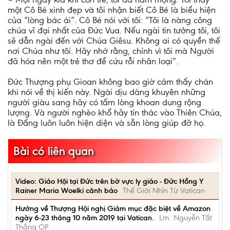
một Cô Bé xinh đẹp và tôi nhận biết Cô Bé là biểu hiện
của “lòng bác ái”. Cô Bé nói với tôi: “Tôi là nàng công
chúa vĩ đại nhất của Đức Vua. Nếu ngài tin tưởng tôi, tôi
sẽ dẫn ngài đến với Chúa Giêsu. Không ai có quyền thế
nơi Chúa như tôi. Hãy nhớ rằng, chính vì tôi mà Người
đã hóa nên một trẻ thơ để cứu rỗi nhân loại”.
Đức Thượng phụ Gioan không bao giờ cảm thấy chán
khi nói về thị kiến này. Ngài dịu dàng khuyên những
người giàu sang hãy có tấm lòng khoan dung rộng
lượng. Và người nghèo khổ hãy tín thác vào Thiên Chúa,
là Đấng luôn luôn hiện diện và sẵn lòng giúp đỡ họ.
Bài có liên quan
Video: Giáo Hội tại Đức trên bờ vực ly giáo - Đức Hồng Y
Rainer Maria Woelki cảnh báo
Thế Giới Nhìn Từ Vatican
Hướng về Thượng Hội nghị Giám mục đặc biệt về Amazon
ngày 6-23 tháng 10 năm 2019 tại Vatican.
Lm. Nguyễn Tất
Thắng OP