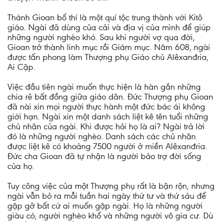
Thánh Gioan bố thí là một quí tộc trung thành với Kitô
giáo. Ngài đã dùng của cải và địa vị của mình để giúp
những người nghèo khó. Sau khi người vợ qua đời,
Gioan trở thành linh mục rồi Giám mục. Năm 608, ngài
được tấn phong làm Thượng phụ Giáo chủ Alêxanđria,
Ai Cập.
Việc đầu tiên ngài muốn thực hiện là hàn gắn những
chia rẽ bất đồng giữa giáo dân. Đức Thượng phụ Gioan
đã nài xin mọi người thực hành một đức bác ái không
giới hạn. Ngài xin một danh sách liệt kê tên tuổi những
chủ nhân của ngài. Khi được hỏi họ là ai? Ngài trả lời
đó là những người nghèo. Danh sách các chủ nhân
được liệt kê có khoảng 7500 người ở miền Alêxanđria.
Đức cha Gioan đã tự nhận là người bảo trợ đời sống
của họ.
Tuy công việc của một Thượng phụ rất là bận rộn, nhưng
ngài vẫn bỏ ra mỗi tuần hai ngày thứ tư và thứ sáu để
gặp gỡ bất cứ ai muốn gặp ngài. Họ là những người
giàu có, người nghèo khổ và những người vô gia cư. Dù