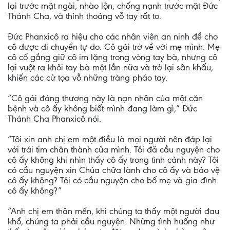
lại trước mặt ngài, nhào lộn, chống nạnh trước mặt Đức
Thánh Cha, và thỉnh thoảng vỗ tay rất to.
Đức Phanxicô ra hiệu cho các nhân viên an ninh để cho
cô được di chuyển tự do. Cô gái trở về với mẹ mình. Mẹ
cô cố gắng giữ cô im lặng trong vòng tay bà, nhưng cô
lại vuột ra khỏi tay bà một lần nữa và trở lại sân khấu,
khiến các cử tọa vỗ những tràng pháo tay.
“Cô gái đáng thương này là nạn nhân của một căn
bệnh và cô ấy không biết mình đang làm gì,” Đức
Thánh Cha Phanxicô nói.
“Tôi xin anh chị em một điều là mọi người nên đáp lại
với trái tim chân thành của mình. Tôi đã cầu nguyện cho
cô ấy không khi nhìn thấy cô ấy trong tình cảnh này? Tôi
có cầu nguyện xin Chúa chữa lành cho cô ấy và bảo vệ
cô ấy không? Tôi có cầu nguyện cho bố mẹ và gia đình
cô ấy không?”
“Anh chị em thân mến, khi chúng ta thấy một người đau
khổ, chúng ta phải cầu nguyện. Những tình huống như