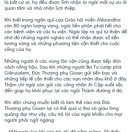
là bất cứ ai, họ đều được lĩnh nhận từ ngài một sự ưu ái
quan tâm và nhã nhặn lịch thiệp.
Khi biết trong ngân quĩ của Giáo hội miền Alêxanđria
còn 80 ngàn lượng vàng, ngài liền phân phát hết cho
các bệnh viện và các tu viện. Ngài lập ra quĩ từ thiện để
nhờ đó những người nghèo có thể nhận được số tiền
tương xứng và những phương tiện cần thiết cho cuộc
sống của họ.
Những người ở các vùng lân cận cũng được tiếp đón
cách nồng hậu. Sau khi những người Ba Tư cướp phá
Giêrusalem, Đức Thượng phụ Gioan gửi tiền bạc và
những tiếp tế cần thiết cho các nạn nhân đau khổ ở đây.
Thậm chí ngài còn gửi các công nhân Ai Cập xuất sắc
đến giúp họ khôi phục lại các ngôi Thánh đường ở đó.
Khi dân chúng muốn biết rõ làm thế nào mà Đức
Thượng phụ Gioan lại có thể quá vị tha và giàu lòng
quảng đại như vậy, câu trả lời của ngài khiến cho mọi
người phải ngỡ ngàng:
– Một ngày kia khi còn trẻ, tôi đã nằm mộng. Tôi thấy