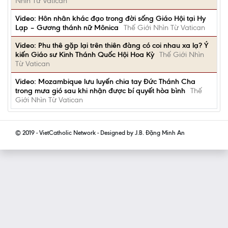
Nhìn Từ Vatican
Video: Hôn nhân khác đạo trong đời sống Giáo Hội tại Hy
Lạp – Gương thánh nữ Mônica
Thế Giới Nhìn Từ Vatican
Video: Phu thê gặp lại trên thiên đàng có coi nhau xa lạ? Ý
kiến Giáo sư Kinh Thánh Quốc Hội Hoa Kỳ
Thế Giới Nhìn
Từ Vatican
Video: Mozambique lưu luyến chia tay Đức Thánh Cha
trong mưa gió sau khi nhận được bí quyết hòa bình
Thế
Giới Nhìn Từ Vatican
© 2019 - VietCatholic Network - Designed by J.B. Đặng Minh An