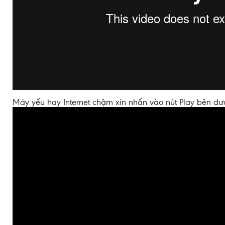
Máy yếu hay Internet chậm xin nhấn vào nút Play bên dư