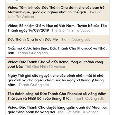
Video: Tâm tình của Đức Thánh Cha dành cho các bạn trẻ
Mozambique, quốc gia nghèo nhất nhì thế giới
Thế Giới
Nhìn Từ Vatican
Video: Bổ nhiệm Giám Mục tại Việt Nam - Tuyên bố của Tòa
Thánh ngày 14/09/2019
Thế Giới Nhìn Từ Vatican
Đức Thánh Cha tạ ơn Đức Mẹ
Thanh Quảng sdb
Giấc mơ được hiện thực: Đức Thánh Cha Phanxicô và Nhật
Bản.
Thanh Quảng sdb
Video: Đức Thánh Cha về đến Rôma, tông du thành công
vượt bậc
Thế Giới Nhìn Từ Vatican
Ngày Thế giới cầu nguyện cho các bệnh nhân mất trí nhớ,
gia đình và cho người chăm sóc họ ngày 21 tháng 9 hàng
năm.
Thanh Quảng sdb
Tòa thánh công bố Đức Thánh Cha Phanxicô sẽ viếng thăm
Thái Lan và Nhật Bản vào tháng 11 tới.
Thanh Quảng sdb
Video: Đức Thánh Cha duyệt hàng quân danh dự Mauritius
giữa tiếng hoan hô vang dội
Thế Giới Nhìn Từ Vatican