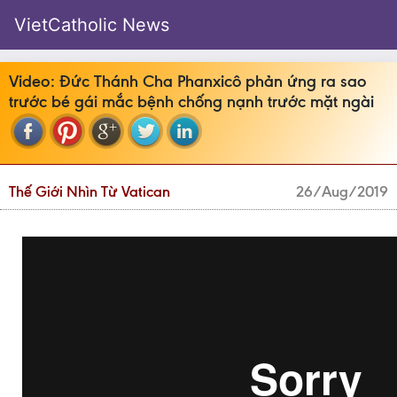
VietCatholic News
Video: Đức Thánh Cha Phanxicô phản ứng ra sao
trước bé gái mắc bệnh chống nạnh trước mặt ngài
Thế Giới Nhìn Từ Vatican
26/Aug/2019