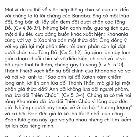
Một ví dụ cụ thể về việc hiệp thông chia sẻ của cải đến
với chúng ta từ lời chứng của Banaba: ông có một thửa
đất, ông bán đi, lấy tiền đem đặt dưới chân các Tông
Đồ. (Cv 4,36-37). Nhưng bên cạnh mẫu gương tích cực,
một điều tiêu cực đáng buồn khác xuất hiện: Khanania
cùng với vợ là Xaphira bán một thửa đất. Ông đồng ý
với vợ giữ lại một phần tiền, rồi đem phần còn lại đặt
dưới chân các Tông Đồ. (Cv 5, 1-2). Sự gian lận này làm
gián đoạn chuỗi chia sẻ vô điều kiện, chia sẻ vô tư và
hậu quả thật bi thảm, chúng gây tử vong (Cv 5, 5.10).
Thánh Phêrô vạch trần sự bất chính của Khanania và vợ
và nói với anh ta: “Sao anh lại để Xatan xâm chiếm
lòng anh, khiến anh lừa dối Thánh Thần, mà giữ lại một
phần giá thửa đất? Anh đã không lừa dối người phàm,
mà lừa dối Thiên Chúa”. (Cv 5: 3-4). Chúng ta có thể nói
rằng Khanania đã lừa dối Thiên Chúa vì lòng đạo đức
giả. Những người này thuộc về Giáo hội “thương lượng”
và cơ hội. Đạo đức giả là kẻ thù tồi tệ nhất của cộng
đoàn Kitô giáo này: giả vờ yêu nhau nhưng chỉ tìm kiếm
lợi ích của riêng mình.