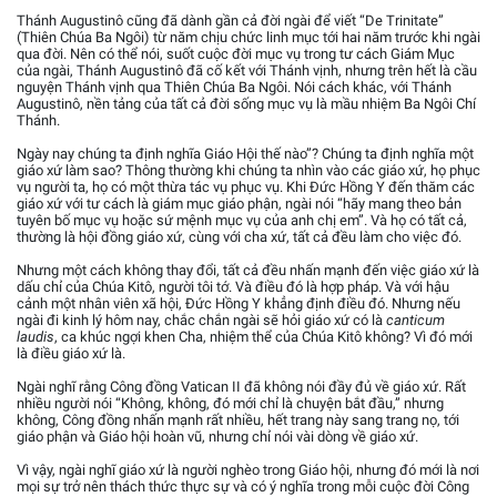
Thánh Augustinô cũng đã dành gần cả đời ngài để viết “De Trinitate”
(Thiên Chúa Ba Ngôi) từ năm chịu chức linh mục tới hai năm trước khi ngài
qua đời. Nên có thể nói, suốt cuộc đời mục vụ trong tư cách Giám Mục
của ngài, Thánh Augustinô đã cố kết với Thánh vịnh, nhưng trên hết là cầu
nguyện Thánh vịnh qua Thiên Chúa Ba Ngôi. Nói cách khác, với Thánh
Augustinô, nền tảng của tất cả đời sống mục vụ là mầu nhiệm Ba Ngôi Chí
Thánh.
Ngày nay chúng ta định nghĩa Giáo Hội thế nào”? Chúng ta định nghĩa một
giáo xứ làm sao? Thông thường khi chúng ta nhìn vào các giáo xứ, họ phục
vụ người ta, họ có một thừa tác vụ phục vụ. Khi Đức Hồng Y đến thăm các
giáo xứ với tư cách là giám mục giáo phận, ngài nói “hãy mang theo bản
tuyên bố mục vụ hoặc sứ mệnh mục vụ của anh chị em”. Và họ có tất cả,
thường là hội đồng giáo xứ, cùng với cha xứ, tất cả đều làm cho việc đó.
Nhưng một cách không thay đổi, tất cả đều nhấn mạnh đến việc giáo xứ là
dấu chỉ của Chúa Kitô, người tôi tớ. Và điều đó là hợp pháp. Và với hậu
cảnh một nhân viên xã hội, Đức Hồng Y khẳng định điều đó. Nhưng nếu
ngài đi kinh lý hôm nay, chắc chắn ngài sẽ hỏi giáo xứ có là
canticum
laudis
, ca khúc ngợi khen Cha, nhiệm thể của Chúa Kitô không? Vì đó mới
là điều giáo xứ là.
Ngài nghĩ rằng Công đồng Vatican II đã không nói đầy đủ về giáo xứ. Rất
nhiều người nói “Không, không, đó mới chỉ là chuyện bắt đầu,” nhưng
không, Công đồng nhấn mạnh rất nhiều, hết trang này sang trang nọ, tới
giáo phận và Giáo hội hoàn vũ, nhưng chỉ nói vài dòng về giáo xứ.
Vì vậy, ngài nghĩ giáo xứ là người nghèo trong Giáo hội, nhưng đó mới là nơi
mọi sự trở nên thách thức thực sự và có ý nghĩa trong mỗi cuộc đời Công