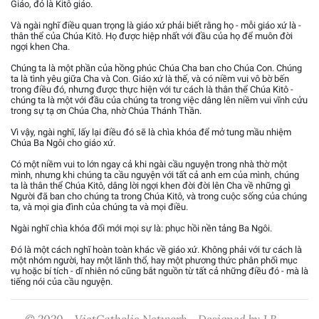
Giáo, đó là Kitô giáo.
Và ngài nghĩ điều quan trọng là giáo xứ phải biết rằng họ - mỗi giáo xứ là -
thân thể của Chúa Kitô. Họ được hiệp nhất với đầu của họ để muôn đời
ngợi khen Cha.
Chúng ta là một phần của hồng phúc Chúa Cha ban cho Chúa Con. Chúng
ta là tình yêu giữa Cha và Con. Giáo xứ là thế, và có niềm vui vô bờ bến
trong điều đó, nhưng được thực hiện với tư cách là thân thể Chúa Kitô -
chúng ta là một với đầu của chúng ta trong việc dâng lên niềm vui vĩnh cửu
trong sự tạ ơn Chúa Cha, nhờ Chúa Thánh Thần.
Vì vậy, ngài nghĩ, lấy lại điều đó sẽ là chìa khóa để mở tung mầu nhiệm
Chúa Ba Ngôi cho giáo xứ.
Có một niềm vui to lớn ngay cả khi ngài cầu nguyện trong nhà thờ một
mình, nhưng khi chúng ta cầu nguyện với tất cả anh em của mình, chúng
ta là thân thể Chúa Kitô, dâng lời ngợi khen đời đời lên Cha về những gì
Người đã ban cho chúng ta trong Chúa Kitô, và trong cuộc sống của chúng
ta, và mọi gia đình của chúng ta và mọi điều.
Ngài nghĩ chìa khóa đổi mới mọi sự là: phục hồi nền tảng Ba Ngôi.
Đó là một cách nghĩ hoàn toàn khác về giáo xứ. Không phải với tư cách là
một nhóm người, hay một lãnh thổ, hay một phương thức phân phối mục
vụ hoặc bí tích - dĩ nhiên nó cũng bắt nguồn từ tất cả những điều đó - mà là
tiếng nói của cầu nguyện.
© 2020 - VietCatholic Network - Designed by J.B.