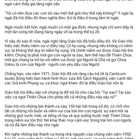
ngài cảm thấy gia tăng nghi vấn.
"Tôi có nên đưa các con tôi vào một thế giới như thế này không?" Ý ngài là,
ngài đã hỏi điều đó theo nghĩa đen. Đó là điều ở trong tâm trí ngài.
Ngài muốn kết hôn, ngài muốn có một gia đình, nhưng ngài chỉ xem đây là
một làn sóng lớn đang hàng ngày vỡ òa trong thế kỷ 20.
Vì vậy, dù sao đi nữa, ngài nghĩ rằng Giáo hội đã hiểu điều đó. Và Giáo Hội
hiểu việc thiếu niềm vui vì điều này. Có hy vọng, nhưng nếu không có niềm
vui, ta không thể duy trì niềm hy vọng. Và chính niềm vui được Giáo hội tìm
kiếm: Chúng ta phải mời gọi con người ra sao, làm thế nào để Thiên Chúa
mời gọi chúng ta trở lại với niềm vui được gọi Người là Cha và gọi Chúa
Giêsu là con của Người - người con yêu dấu của Người.
Chẳng hạn, vào năm 1971, Giáo hội đã nói rằng câu trả lời là
Canticum
laudis
[tông hiến ban hành hình thức sửa đổi Sách Nguyện], việc canh tân
các Giờ kinh Phụng vụ, ca khúc ngợi khen: đó là điều Giáo hội vốn là.
Giáo hội nói điều này với chúng ta để trả lời cho câu hỏi “Tại sao? Tại sao
việc ca ngợi Thiên Chúa cho phép tất cả những điều này xảy ra?”
Giáo hội nói những bài thánh ca này, 150 bài hát trong số đó, có chỗ cho
tất cả những nỗi buồn và niềm vui của trái tim con người, sự sám hối và
những giọt nước mắt, và tiếng vỗ tay và quỳ xuống trước mặt Thiên Chúa
trong niềm vui tôn thờ. Nó khai thác mọi cảm xúc trong trái tim con người,
và nó đã làm điều này cho ngài.
Khi nghe những bài thánh ca trong nhà nguyện của chủng viện năm 1950
hay 51, ngài nghe thấy niềm vui đó từ anh em ngài, và ngài nghe thấy tiếng