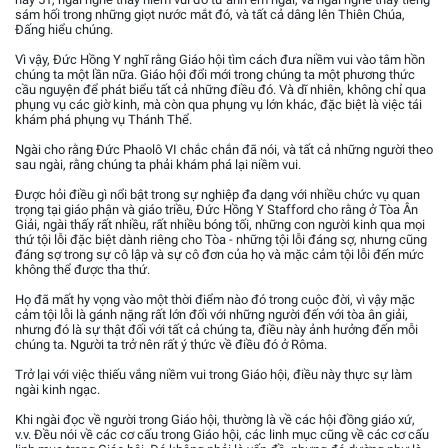
sám hối trong những giọt nước mắt đó, và tất cả dâng lên Thiên Chúa,
Đấng hiểu chúng.
Vì vậy, Đức Hồng Y nghĩ rằng Giáo hội tìm cách đưa niềm vui vào tâm hồn
chúng ta một lần nữa. Giáo hội đổi mới trong chúng ta một phương thức
cầu nguyện để phát biểu tất cả những điều đó. Và dĩ nhiên, không chỉ qua
phụng vụ các giờ kinh, mà còn qua phụng vụ lớn khác, đặc biệt là việc tái
khám phá phụng vụ Thánh Thể.
Ngài cho rằng Đức Phaolô VI chắc chắn đã nói, và tất cả những người theo
sau ngài, rằng chúng ta phải khám phá lại niềm vui.
Được hỏi điều gì nổi bật trong sự nghiệp đa dạng với nhiều chức vụ quan
trọng tại giáo phận và giáo triều, Đức Hồng Y Stafford cho rằng ở Tòa Ân
Giải, ngài thấy rất nhiều, rất nhiều bóng tối, những con người kinh qua mọi
thứ tội lỗi đặc biệt dành riêng cho Tòa - những tội lỗi đáng sợ, nhưng cũng
đáng sợ trong sự cô lập và sự cô đơn của họ và mặc cảm tội lỗi đến mức
không thể được tha thứ.
Họ đã mất hy vọng vào một thời điểm nào đó trong cuộc đời, vì vậy mặc
cảm tội lỗi là gánh nặng rất lớn đối với những người đến với tòa ân giải,
nhưng đó là sự thật đối với tất cả chúng ta, điều này ảnh hưởng đến mỗi
chúng ta. Người ta trở nên rất ý thức về điều đó ở Rôma.
Trở lại với việc thiếu vắng niềm vui trong Giáo hội, điều này thực sự làm
ngài kinh ngạc.
Khi ngài đọc về người trong Giáo hội, thường là về các hội đồng giáo xứ,
v.v. Đều nói về các cơ cấu trong Giáo hội, các linh mục cũng về các cơ cấu