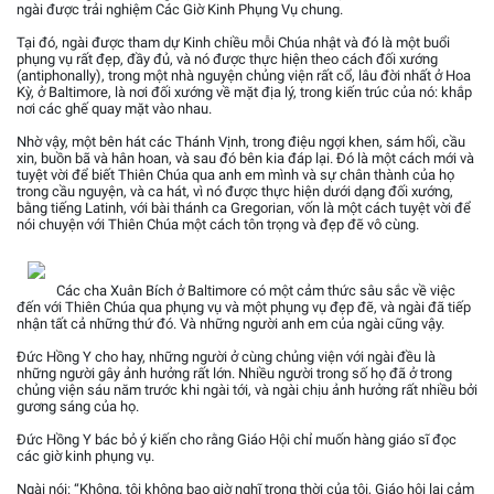
ngài được trải nghiệm Các Giờ Kinh Phụng Vụ chung.
Tại đó, ngài được tham dự Kinh chiều mỗi Chúa nhật và đó là một buổi
phụng vụ rất đẹp, đầy đủ, và nó được thực hiện theo cách đối xướng
(antiphonally), trong một nhà nguyện chủng viện rất cổ, lâu đời nhất ở Hoa
Kỳ, ở Baltimore, là nơi đối xướng về mặt địa lý, trong kiến trúc của nó: khắp
nơi các ghế quay mặt vào nhau.
Nhờ vậy, một bên hát các Thánh Vịnh, trong điệu ngợi khen, sám hối, cầu
xin, buồn bã và hân hoan, và sau đó bên kia đáp lại. Đó là một cách mới và
tuyệt vời để biết Thiên Chúa qua anh em mình và sự chân thành của họ
trong cầu nguyện, và ca hát, vì nó được thực hiện dưới dạng đối xướng,
bằng tiếng Latinh, với bài thánh ca Gregorian, vốn là một cách tuyệt vời để
nói chuyện với Thiên Chúa một cách tôn trọng và đẹp đẽ vô cùng.
Các cha Xuân Bích ở Baltimore có một cảm thức sâu sắc về việc
đến với Thiên Chúa qua phụng vụ và một phụng vụ đẹp đẽ, và ngài đã tiếp
nhận tất cả những thứ đó. Và những người anh em của ngài cũng vậy.
Đức Hồng Y cho hay, những người ở cùng chủng viện với ngài đều là
những người gây ảnh hưởng rất lớn. Nhiều người trong số họ đã ở trong
chủng viện sáu năm trước khi ngài tới, và ngài chịu ảnh hưởng rất nhiều bởi
gương sáng của họ.
Đức Hồng Y bác bỏ ý kiến cho rằng Giáo Hội chỉ muốn hàng giáo sĩ đọc
các giờ kinh phụng vụ.
Ngài nói: “Không, tôi không bao giờ nghĩ trong thời của tôi, Giáo hội lại cảm