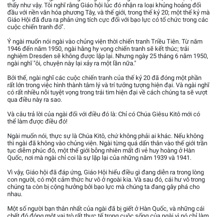
thấy như vậy. Tôi nghĩ rằng Giáo hội lúc đó nhận ra loại khủng hoảng đối
đầu với nền văn hóa phương Tây, và thế giới, trong thế kỷ 20; một thế kỷ mà
Giáo Hội đã đưa ra phản ứng tích cực đối với bạo lực có tổ chức trong các
cuộc chiến tranh đó”.
Ý ngài muốn nói ngài vào chủng viện thời chiến tranh Triều Tiên. Từ năm
1946 đến năm 1950, ngài hằng hy vọng chiến tranh sẽ kết thúc; trải
nghiệm Dresden sẽ không được lặp lại. Nhưng ngày 25 tháng 6 năm 1950,
ngài nghĩ "ôi, chuyện này lại xảy ra một lần nữa."
Bởi thế, ngài nghĩ các cuộc chiến tranh của thế kỷ 20 đã đóng một phần
rất lớn trong việc hình thành tâm lý và trí tưởng tượng hiện đại. Và ngài nghĩ
có rất nhiều nỗi tuyệt vọng trong trái tim hiện đại về cách chúng ta sẽ vượt
qua điều này ra sao.
Và câu trả lời của ngài đối với điều đó là: Chỉ có Chúa Giêsu Kitô mới có
thể làm được điều đó!
Ngài muốn nói, thực sự là Chúa Kitô, chứ không phải ai khác. Nếu không
thì ngài đã không vào chủng viện. Ngài từng quá dấn thân vào thế giới trần
tục diễm phúc đó, một thế giới bỗng nhiên mất đi vẻ huy hoàng ở Hàn
Quốc, nơi mà ngài chỉ coi là sự lặp lại của những năm 1939 và 1941.
Vì vậy, Giáo hội đã đáp ứng, Giáo Hội hiểu điều gì đang diễn ra trong lòng
con người, có một cảm thức hư vô ở ngoài kia. Và sau đó, cái hư vô trong
chúng ta còn bị cộng hưởng bởi bạo lực mà chúng ta đang gây phá cho
nhau.
Một số người bạn thân nhất của ngài đã bị giết ở Hàn Quốc, và những cái
chết đó đóng một vai trò rất thực tế trong cuộc sống của ngài vì nó chỉ làm