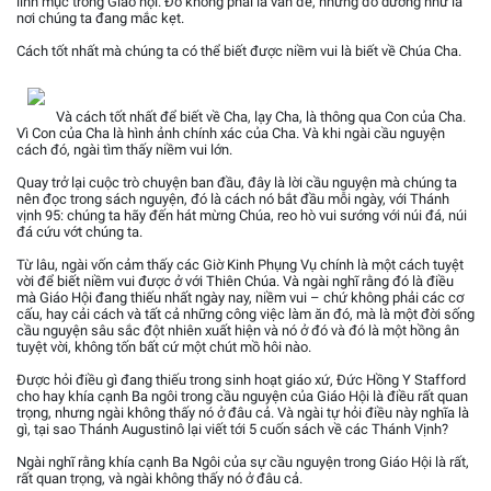
linh mục trong Giáo hội. Đó không phải là vấn đề, nhưng đó dường như là
nơi chúng ta đang mắc kẹt.
Cách tốt nhất mà chúng ta có thể biết được niềm vui là biết về Chúa Cha.
Và cách tốt nhất để biết về Cha, lạy Cha, là thông qua Con của Cha.
Vì Con của Cha là hình ảnh chính xác của Cha. Và khi ngài cầu nguyện
cách đó, ngài tìm thấy niềm vui lớn.
Quay trở lại cuộc trò chuyện ban đầu, đây là lời cầu nguyện mà chúng ta
nên đọc trong sách nguyện, đó là cách nó bắt đầu mỗi ngày, với Thánh
vịnh 95: chúng ta hãy đến hát mừng Chúa, reo hò vui sướng với núi đá, núi
đá cứu vớt chúng ta.
Từ lâu, ngài vốn cảm thấy các Giờ Kinh Phụng Vụ chính là một cách tuyệt
vời để biết niềm vui được ở với Thiên Chúa. Và ngài nghĩ rằng đó là điều
mà Giáo Hội đang thiếu nhất ngày nay, niềm vui – chứ không phải các cơ
cấu, hay cải cách và tất cả những công việc làm ăn đó, mà là một đời sống
cầu nguyện sâu sắc đột nhiên xuất hiện và nó ở đó và đó là một hồng ân
tuyệt vời, không tốn bất cứ một chút mồ hôi nào.
Được hỏi điều gì đang thiếu trong sinh hoạt giáo xứ, Đức Hồng Y Stafford
cho hay khía cạnh Ba ngôi trong cầu nguyện của Giáo Hội là điều rất quan
trọng, nhưng ngài không thấy nó ở đâu cả. Và ngài tự hỏi điều này nghĩa là
gì, tại sao Thánh Augustinô lại viết tới 5 cuốn sách về các Thánh Vịnh?
Ngài nghĩ rằng khía cạnh Ba Ngôi của sự cầu nguyện trong Giáo Hội là rất,
rất quan trọng, và ngài không thấy nó ở đâu cả.