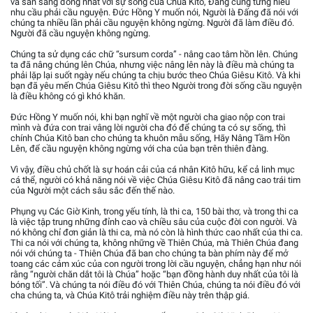
và sẵn sàng đồng nhất với sự sống của Chúa Kitô, Đấng cũng từng hiểu
nhu cầu phải cầu nguyện. Đức Hồng Y muốn nói, Người là Đấng đã nói với
chúng ta nhiều lần phải cầu nguyện không ngừng. Người đã làm điều đó.
Người đã cầu nguyện không ngừng.
Chúng ta sử dụng các chữ “sursum corda” - nâng cao tâm hồn lên. Chúng
ta đã nâng chúng lên Chúa, nhưng việc nâng lên này là điều mà chúng ta
phải lặp lại suốt ngày nếu chúng ta chịu bước theo Chúa Giêsu Kitô. Và khi
bạn đã yêu mến Chúa Giêsu Kitô thì theo Người trong đời sống cầu nguyện
là điều không có gì khó khăn.
Đức Hồng Y muốn nói, khi bạn nghĩ về một người cha giao nộp con trai
mình và đứa con trai vâng lời người cha đó để chúng ta có sự sống, thì
chính Chúa Kitô ban cho chúng ta khuôn mẫu sống, Hãy Nâng Tầm Hồn
Lên, để cầu nguyện không ngừng với cha của bạn trên thiên đàng.
Vì vậy, điều chủ chốt là sự hoán cải của cá nhân Kitô hữu, kể cả linh mục
cá thể, người có khả năng nói về việc Chúa Giêsu Kitô đã nâng cao trái tim
của Người một cách sâu sắc đến thế nào.
Phụng vụ Các Giờ Kinh, trong yếu tính, là thi ca, 150 bài thơ, và trong thi ca
là việc tập trung những đỉnh cao và chiều sâu của cuộc đời con người. Và
nó không chỉ đơn giản là thi ca, mà nó còn là hình thức cao nhất của thi ca.
Thi ca nói với chúng ta, không những về Thiên Chúa, mà Thiên Chúa đang
nói với chúng ta - Thiên Chúa đã ban cho chúng ta bàn phím này để mở
toang các cảm xúc của con người trong lời cầu nguyện, chẳng hạn như nói
rằng “người chăn dắt tôi là Chúa” hoặc “bạn đồng hành duy nhất của tôi là
bóng tối”. Và chúng ta nói điều đó với Thiên Chúa, chúng ta nói điều đó với
cha chúng ta, và Chúa Kitô trải nghiệm điều này trên thập giá.