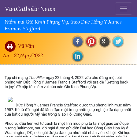
VietCatholic News
Niềm vui Giờ Kinh Phụng Vụ, theo Đức Hồng Y James
Francis Stafford
Vũ Văn
An
22/Apr/2022
Tạp chí mạng
The Pillar
ngày 22 tháng 4, 2022 vừa cho đăng một bài
phỏng vấn Đức Hồng Y James Francis Stafford với tựa đề “Getting back
to joy” đề cập tới niềm vui của các Giờ Kinh Phụng Vụ.
Đức Hồng Y James Francis Stafford được thụ phong linh mục năm
1957. Kể từ đó, ngài đã lãnh đạo một trong những sự nghiệp đa dạng nhất
của bất cứ người Mỹ nào trong Giáo Hội Công Giáo.
Phục vụ đầu tiên với tư cách là một linh mục phụ tá tại một giáo xứ ở quê
hương Baltimore, sau đó ngài được gửi đến Đại học Công Giáo Hoa Kỳ ở
Washington, DC, nơi ngài được đào tạo như một nhân viên xã hội. Khi học