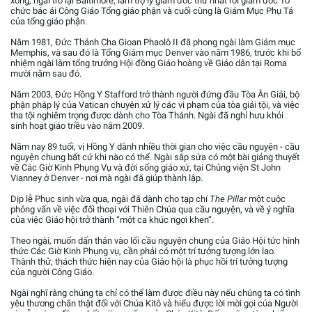
xong, ngài trở lại Baltimore, làm trợ lý giám đốc thứ nhất rồi giám đốc Tổ
chức bác ái Công Giáo Tổng giáo phận và cuối cùng là Giám Mục Phụ Tá
của tổng giáo phận.
Năm 1981, Đức Thánh Cha Gioan Phaolô II đã phong ngài làm Giám mục
Memphis, và sau đó là Tổng Giám mục Denver vào năm 1986, trước khi bổ
nhiệm ngài làm tổng trưởng Hội đồng Giáo hoàng về Giáo dân tại Roma
mười năm sau đó.
Năm 2003, Đức Hồng Y Stafford trở thành người đứng đầu Tòa Ân Giải, bộ
phận pháp lý của Vatican chuyên xử lý các vi phạm của tòa giải tội, và việc
tha tội nghiêm trọng được dành cho Tòa Thánh. Ngài đã nghỉ hưu khỏi
sinh hoạt giáo triều vào năm 2009.
Năm nay 89 tuổi, vị Hồng Y dành nhiều thời gian cho việc cầu nguyện - cầu
nguyện chung bất cứ khi nào có thể. Ngài sắp sửa có một bài giảng thuyết
về Các Giờ Kinh Phụng Vụ và đời sống giáo xứ, tại Chủng viện St John
Vianney ở Denver - nơi mà ngài đã giúp thành lập.
Dịp lễ Phục sinh vừa qua, ngài đã dành cho tạp chí
The Pillar
một cuộc
phỏng vấn về việc đối thoại với Thiên Chúa qua cầu nguyện, và về ý nghĩa
của việc Giáo hội trở thành “một ca khúc ngợi khen”.
Theo ngài, muốn dấn thân vào lối cầu nguyện chung của Giáo Hội tức hình
thức Các Giờ Kinh Phụng vụ, cần phải có một trí tưởng tượng lớn lao.
Thành thử, thách thức hiện nay của Giáo hội là phục hồi trí tưởng tượng
của người Công Giáo.
Ngài nghĩ rằng chúng ta chỉ có thể làm được điều này nếu chúng ta có tình
yêu thương chân thật đối với Chúa Kitô và hiểu được lời mời gọi của Người