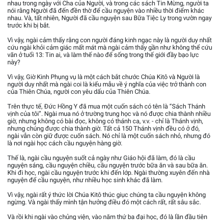
nhau trong ngày với Cha của Người, và trong các sách Tin Mừng, người ta
nói rằng Người đã đến đền thờ để cầu nguyện vào nhiều thời điểm khác
nhau. Và, tất nhiên, Người đã cầu nguyện sau Bữa Tiệc Ly trong vườn ngay
trước khi bị bắt.
Vì vậy, ngài cảm thấy rằng con người đáng kinh ngạc này là người duy nhất
cứu ngài khỏi cảm giác mất mát mà ngài cảm thấy gần như không thể cứu
vãn ở tuổi 13: Tin ai, và làm thế nào để sống trong thế giới đầy bạo lực
này?
Vì vậy, Giờ Kinh Phụng vụ là một cách bắt chước Chúa Kitô và Người là
người duy nhất mà ngài coi là kiểu mẫu về ý nghĩa của việc trở thành con
của Thiên Chúa, người con yêu dấu của Thiên Chúa.
Trên thực tế, Đức Hồng Y đã mua một cuốn sách có tên là “Sách Thánh
vịnh của tôi”. Ngài mua nó ở trường trung học và nó được chia thành nhiều
giờ, nhưng không có bài đọc, không có thánh ca, v.v. - chỉ là Thánh vịnh,
nhưng chúng được chia thành giờ. Tất cả 150 Thánh vịnh đều có ở đó,
ngài vẫn còn giữ được cuốn sách. Nó chỉ là một cuốn sách nhỏ, nhưng đó
là nơi ngài học cách cầu nguyện hàng giờ.
Thế là, ngài cầu nguyện suốt cả ngày như Giáo hội đã làm, đó là cầu
nguyện sáng, cầu nguyện chiều, cầu nguyện trước bữa ăn và sau bữa ăn.
Khi đi học, ngài cầu nguyện trước khi đến lớp. Ngài thường xuyên đến nhà
nguyện để cầu nguyện, như nhiều học sinh khác đã làm.
Vì vậy, ngài rất ý thức lời Chúa Kitô thúc giục chúng ta cầu nguyện không
ngừng. Và ngài thấy mình tận hưởng điều đó một cách rất, rất sâu sắc.
Và rồi khi ngài vào chủng viện, vào năm thứ ba đại học, đó là lần đầu tiên