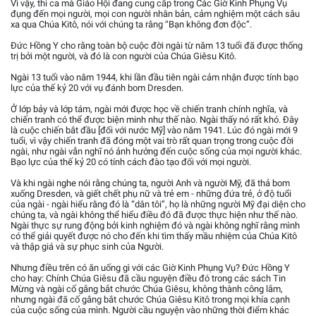
Vì vậy, thi ca mà Giáo Hội đang cung cấp trong Các Giờ Kinh Phụng Vụ
đụng đến mọi người, mọi con người nhân bản, cảm nghiệm một cách sâu
xa qua Chúa Kitô, nói với chúng ta rằng “Bạn không đơn độc”.
Đức Hồng Y cho rằng toàn bộ cuộc đời ngài từ năm 13 tuổi đã được thống
trị bởi một người, và đó là con người của Chúa Giêsu Kitô.
Ngài 13 tuổi vào năm 1944, khi lần đầu tiên ngài cảm nhận được tính bạo
lực của thế kỷ 20 với vụ đánh bom Dresden.
Ở lớp bảy và lớp tám, ngài mới được học về chiến tranh chính nghĩa, và
chiến tranh có thể được biện minh như thế nào. Ngài thấy nó rất khó. Đây
là cuộc chiến bắt đầu [đối với nước Mỹ] vào năm 1941. Lúc đó ngài mới 9
tuổi, vì vậy chiến tranh đã đóng một vai trò rất quan trọng trong cuộc đời
ngài, như ngài vẫn nghĩ nó ảnh hưởng đến cuộc sống của mọi người khác.
Bạo lực của thế kỷ 20 có tính cách đào tạo đối với mọi người.
Và khi ngài nghe nói rằng chúng ta, người Anh và người Mỹ, đã thả bom
xuống Dresden, và giết chết phụ nữ và trẻ em - những đứa trẻ, ở độ tuổi
của ngài - ngài hiểu rằng đó là “dân tôi”, họ là những người Mỹ đại diện cho
chúng ta, và ngài không thể hiểu điều đó đã được thực hiện như thế nào.
Ngài thực sự rung động bởi kinh nghiệm đó và ngài không nghĩ rằng mình
có thể giải quyết được nó cho đến khi tìm thấy mầu nhiệm của Chúa Kitô
và thập giá và sự phục sinh của Người.
Nhưng điều trên có ăn uống gì với các Giờ Kinh Phụng Vụ? Đức Hồng Y
cho hay: Chính Chúa Giêsu đã cầu nguyện điều đó trong các sách Tin
Mừng và ngài cố gắng bắt chước Chúa Giêsu, không thành công lắm,
nhưng ngài đã cố gắng bắt chước Chúa Giêsu Kitô trong mọi khía cạnh
của cuộc sống của mình. Người cầu nguyện vào những thời điểm khác