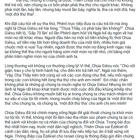
tha thứ; nhưng vì chúng ta được Thiên Chúa tha cho món nợ không
thể trả nổi, nên chúng ta có bổn phận phải tha thứ cho người khác. Không
phải một lần, bảy lần, nhưng bảy mươi lần bảy; nghĩa là, tha cả một đời, hay
‘một đời thứ tha!’.
Khi đặt câu hỏi về sự tha thứ, Phêrô trực tiếp đưa ra câu trả lời mà ông
nghĩ là Chúa Giêsu sẽ hài lòng, “Thưa Thầy, có phải bảy lần không?”. Chúa
Giêsu tiết lộ, ‘Gấp 70 lần’ số lần Phêrô dạm hỏi! Và Ngài kể dụ ngôn về hai
món nợ rất khác nhau. Người đầu tiên nợ một số tiền khổng lồ; thời Chúa
Giêsu, số tiền này lớn hơn tổng doanh thu của một tỉnh, nhiều hơn giá
chuộc một vị vua! Tuy nhiên, người được tha món nợ đáng kinh ngạc này
lại không thể tha cho người hàng xóm một món nợ rất nhỏ, chỉ bằng một
phần trăm nghìn món nợ của chính anh ta.
Lòng thương xót không coi thường công lý! Vì thế, Chúa Giêsu nói, “Chủ nổi
giận, trao y cho lý hình hành hạ, cho đến khi trả hết nợ”; Ngài nói thêm,
“Vậy, Cha Thầy trên trời cũng xử với các con đúng như thế, nếu mỗi người
trong các con không hết lòng tha thứ cho anh em mình”. Đó chắc chắn
không phải là những gì chúng ta muốn nghe từ Chúa Giêsu! Nhưng tin tốt
lành là Ngài rất khao khát tránh được một cuộc đối đầu khủng khiếp như
thế. Chúa Giêsu không muốn bất kỳ ai trong chúng ta chịu trách nhiệm về
sự xấu xí của tội lỗi mình; mong muốn cháy bỏng của Ngài là ‘một đời thứ
tha’ cho chúng ta, và chúng ta, ‘một đời thứ tha’ cho anh chị em mình!
Chúa Giêsu đã trả chính mạng sống Ngài để giải thoát chúng ta khỏi món
nợ tội lỗi. Vì thế, không một lỗi lầm nào tha nhân xúc phạm chúng ta lại có
thể sánh với khoản nợ cá nhân của chúng ta đối với Chúa. Trong bài đọc
thứ nhất hôm nay, trước một dân ngỗ nghịch, Thiên Chúa sai Êzêkiel đi
cảnh cáo dân; rằng, họ sẽ phải đi lưu đày nếu tiếp tục ăn ở bất xứng với
Ngài. Thông điệp của Êzêkiel cho Israel cũng là thông điệp gửi đến chúng