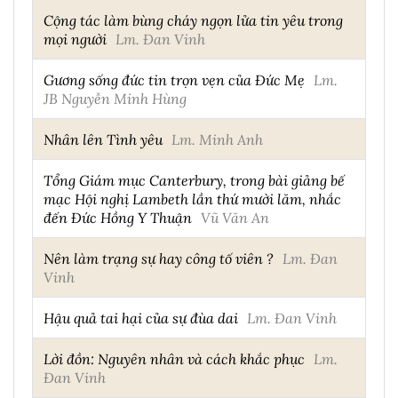
Cộng tác làm bùng cháy ngọn lửa tin yêu trong
mọi người
Lm. Đan Vinh
Gương sống đức tin trọn vẹn của Đức Mẹ
Lm.
JB Nguyễn Minh Hùng
Nhân lên Tình yêu
Lm. Minh Anh
Tổng Giám mục Canterbury, trong bài giảng bế
mạc Hội nghị Lambeth lần thứ mười lăm, nhắc
đến Đức Hồng Y Thuận
Vũ Văn An
Nên làm trạng sự hay công tố viên ?
Lm. Đan
Vinh
Hậu quả tai hại của sự đùa dai
Lm. Đan Vinh
Lời đồn: Nguyên nhân và cách khắc phục
Lm.
Đan Vinh