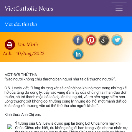
VietCatholic News
Một đời thứ tha
Lm. Minh
Anh
10/Aug/2022
MỘT ĐỜI THỨ THA
“Sao ngươi không chịu thương bạn ngươi như ta đã thương ngươi?”.
C.S. Lewis viết, “Lòng thương xót sẽ chỉ nở hoa khi nó mọc trong những kẽ
hở của tảng đá công lý; cấy vào vùng đầm lầy của chủ nghĩa nhân đạo đơn
thuần, nó trở thành một loài cỏ dại ăn thịt người, và trở nên nguy hiểm hơn.
Lòng thương xót không coi thường công lý nhưng đòi hỏi một mảnh đất có
khả năng xót thương vốn có thể thứ tha cho người khác!”.
Kính thưa Anh Chị em,
Ý tưởng của C.S. Lewis được gặp lại trong Lời Chúa hôm nay khi
Chúa Giêsu cho biết, dù không có giới hạn trong việc cho và nhận sự