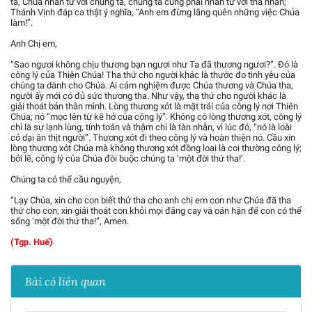
ta, Chúa nhân từ với chúng ta, chúng ta cũng phải nhân từ với tha nhân;
Thánh Vịnh đáp ca thật ý nghĩa, “Anh em đừng lãng quên những việc Chúa
làm!”.
Anh Chị em,
“Sao ngươi không chịu thương bạn ngươi như Ta đã thương ngươi?”. Đó là
công lý của Thiên Chúa! Tha thứ cho người khác là thước đo tình yêu của
chúng ta dành cho Chúa. Ai cảm nghiệm được Chúa thương và Chúa tha,
người ấy mới có đủ sức thương tha. Như vậy, tha thứ cho người khác là
giải thoát bản thân mình. Lòng thương xót là mặt trái của công lý nơi Thiên
Chúa; nó “mọc lên từ kẽ hở của công lý”. Không có lòng thương xót, công lý
chỉ là sự lạnh lùng, tính toán và thậm chí là tàn nhẫn, vì lúc đó, “nó là loài
cỏ dại ăn thịt người”. Thương xót đi theo công lý và hoàn thiện nó. Cầu xin
lòng thương xót Chúa mà không thương xót đồng loại là coi thường công lý;
bởi lẽ, công lý của Chúa đòi buộc chúng ta ‘một đời thứ tha!’.
Chúng ta có thể cầu nguyện,
“Lạy Chúa, xin cho con biết thứ tha cho anh chị em con như Chúa đã tha
thứ cho con; xin giải thoát con khỏi mọi đắng cay và oán hận để con có thể
sống ‘một đời thứ tha!”, Amen.
(Tgp. Huế)
Bài có liên quan