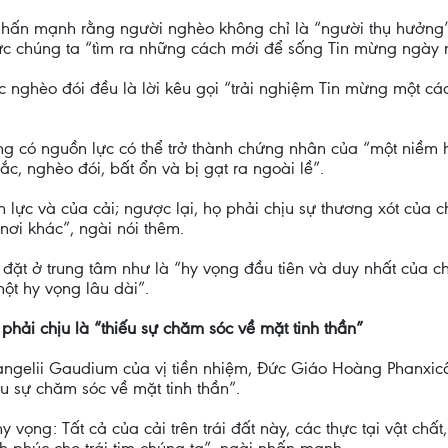
nhấn mạnh rằng người nghèo không chỉ là “người thụ hưởng
hức chúng ta “tìm ra những cách mới để sống Tin mừng ngày 
ức nghèo đói đều là lời kêu gọi “trải nghiệm Tin mừng một c
 có nguồn lực có thể trở thành chứng nhân của “một niềm h
ắc, nghèo đói, bất ổn và bị gạt ra ngoài lề”.
 lực và của cải; ngược lại, họ phải chịu sự thương xót của
nơi khác”, ngài nói thêm.
đặt ở trung tâm như là “hy vọng đầu tiên và duy nhất của chú
t hy vọng lâu dài”.
phải chịu là “thiếu sự chăm sóc về mặt tinh thần”
ngelii Gaudium của vị tiền nhiệm, Đức Giáo Hoàng Phanxicô
u sự chăm sóc về mặt tinh thần”.
 vọng: Tất cả của cải trên trái đất này, các thực tại vật chất,