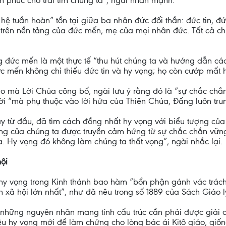
 phúc cho trái tim chúng ta”, ngài nhấn mạnh.
 tuần hoàn” tồn tại giữa ba nhân đức đối thần: đức tin, đứ
tin trên nền tảng của đức mến, mẹ của mọi nhân đức. Tất cả 
đức mến là một thực tế “thu hút chúng ta và hướng dẫn các 
ức mến không chỉ thiếu đức tin và hy vọng; họ còn cướp mất
o mà Lời Chúa công bố, ngài lưu ý rằng đó là “sự chắc chắn
 “mà phụ thuộc vào lời hứa của Thiên Chúa, Đấng luôn trun
gay từ đầu, đã tìm cách đồng nhất hy vọng với biểu tượng củ
ng của chúng ta được truyền cảm hứng từ sự chắc chắn vững
 Hy vọng đó không làm chúng ta thất vọng”, ngài nhắc lại.
hội
hy vọng trong Kinh thánh bao hàm “bổn phận gánh vác trách
răn xã hội lớn nhất”, như đã nêu trong số 1889 của Sách Giáo
 những nguyên nhân mang tính cấu trúc cần phải được giải qu
u hy vọng mới để làm chứng cho lòng bác ái Kitô giáo, giống