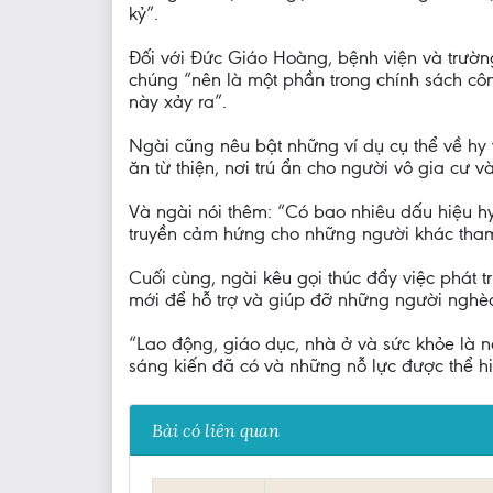
kỷ”.
Đối với Đức Giáo Hoàng, bệnh viện và trường
chúng “nên là một phần trong chính sách côn
này xảy ra”.
Ngài cũng nêu bật những ví dụ cụ thể về hy 
ăn từ thiện, nơi trú ẩn cho người vô gia cư v
Và ngài nói thêm: “Có bao nhiêu dấu hiệu h
truyền cảm hứng cho những người khác tham 
Cuối cùng, ngài kêu gọi thúc đẩy việc phát t
mới để hỗ trợ và giúp đỡ những người nghèo
“Lao động, giáo dục, nhà ở và sức khỏe là n
sáng kiến đã có và những nỗ lực được thể hiệ
Bài có liên quan