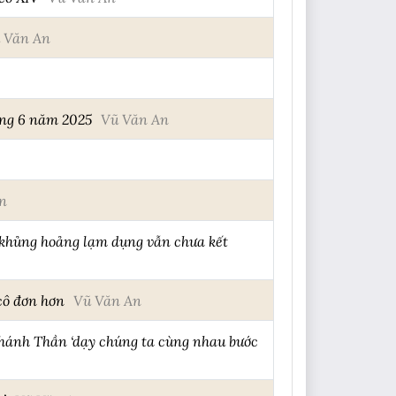
 Văn An
áng 6 năm 2025
Vũ Văn An
n
c khủng hoảng lạm dụng vẫn chưa kết
cô đơn hơn
Vũ Văn An
hánh Thần ‘dạy chúng ta cùng nhau bước