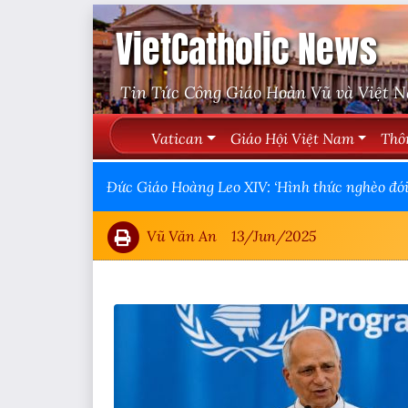
VietCatholic News
Tin Tức Công Giáo Hoàn Vũ và Việt 
Vatican
Giáo Hội Việt Nam
Thô
Đức Giáo Hoàng Leo XIV: ‘Hình thức nghèo đói
Vũ Văn An
13/Jun/2025