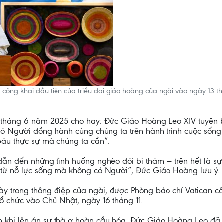
công khai đầu tiên của triều đại giáo hoàng của ngài vào ngày 13 th
13 tháng 6 năm 2025 cho hay: Đức Giáo Hoàng Leo XIV tuyên 
có Người đồng hành cùng chúng ta trên hành trình cuộc sống
báu thực sự mà chúng ta cần”.
dẫn đến những tình huống nghèo đói bi thảm — trên hết là sự
 từ nỗ lực sống mà không có Người”, Đức Giáo Hoàng lưu ý.
y trong thông điệp của ngài, được Phòng báo chí Vatican c
tổ chức vào Chủ Nhật, ngày 16 tháng 11.
khi lên án sự thờ ơ hoàn cầu hóa, Đức Giáo Hoàng Leo đã c