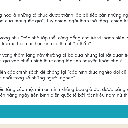
 học là những tổ chức được thành lập để tiếp cận những ngườ
g của mọi quốc gia”. Tuy nhiên, ngài than thở rằng “chiến 
vọng như “các nhà tập thể, cộng đồng cho trẻ vị thành niên
à trường học cho học sinh có thu nhập thấp”.
y vọng thầm lặng này thường bị bỏ qua nhưng lại rất quan tr
gia vào nhiều hình thức công tác tình nguyện khác nhau!”
riển các chính sách để chống lại “các hình thức nghèo đói cũ
 nhất trong số những người nghèo”.
ền tảng của một nền an ninh không bao giờ đạt được bằng vũ 
n hàng ngày trên bình diện quốc tế bởi rất nhiều nam nữ thiệ