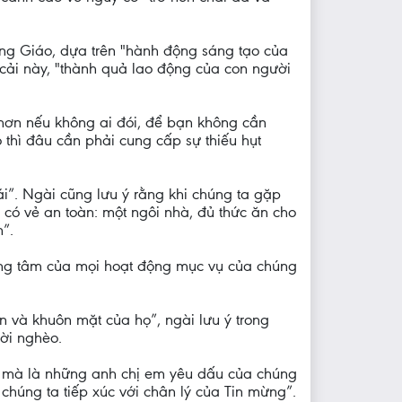
Công Giáo, dựa trên "hành động sáng tạo của
cải này, "thành quả lao động của con người
 hơn nếu không ai đói, để bạn không cần
thì đâu cần phải cung cấp sự thiếu hụt
i”. Ngài cũng lưu ý rằng khi chúng ta gặp
 có vẻ an toàn: một ngôi nhà, đủ thức ăn cho
n”.
ọng tâm của mọi hoạt động mục vụ của chúng
 và khuôn mặt của họ”, ngài lưu ý trong
ời nghèo.
hội mà là những anh chị em yêu dấu của chúng
chúng ta tiếp xúc với chân lý của Tin mừng”.