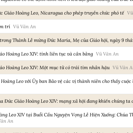
ức Giáo Hoàng Leo, Nicaragua cho phép truyền chức phó tế
Vũ
m trí
Vũ Văn An
 trong Thánh Lễ mừng Đức Maria, Mẹ của Giáo hội, ngày 9 th
o Hoàng Leo XIV: tính liên tục và cân bằng
Vũ Văn An
áo Hoàng Leo XIV: Một mục tử có trái tim nhân hậu
Vũ Văn A
 Hoàng Leo với Ủy ban Bảo vệ các vị thành niên cho thấy cuộ
ủa Đức Giáo Hoàng Leo XIV: mạng xã hội đang khiến chúng ta 
àng Leo XIV tại Buổi Cầu Nguyện Vọng Lễ Hiện Xuống: Chúa T
Văn An