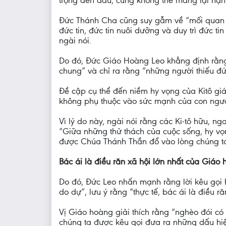
trọng đến đâu, cũng không thể mang lại hạnh
Đức Thánh Cha cũng suy gẫm về “mối quan hệ
đức tin, đức tin nuôi dưỡng và duy trì đức 
ngài nói.
Do đó, Đức Giáo Hoàng Leo khẳng định rằng 
chung” và chỉ ra rằng “những người thiếu đ
Đề cập cụ thể đến niềm hy vọng của Kitô giá
không phụ thuộc vào sức mạnh của con người
Vì lý do này, ngài nói rằng các Ki-tô hữu, n
“Giữa những thử thách của cuộc sống, hy vọ
được Chúa Thánh Thần đổ vào lòng chúng ta.
Bác ái là điều răn xã hội lớn nhất của Giáo 
Do đó, Đức Leo nhấn mạnh rằng lời kêu gọi 
do dự”, lưu ý rằng “thực tế, bác ái là điều 
Vị Giáo hoàng giải thích rằng “nghèo đói có
chúng ta được kêu gọi đưa ra những dấu hiệ