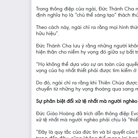
Trong thông điệp của ngài, Đức Thánh Cha 
định nghĩa họ là “chủ thể sáng tạo” thách t
Theo cách này, ngài chỉ ra rằng mọi hình th
hữu hiệu”.
Đức Thánh Cha lưu ý rằng những người không
hiện thân cho niềm hy vọng đó giữa sự bất tr
“Họ không thể dựa vào sự an toàn của quyền
vọng của họ nhất thiết phải được tìm kiếm ở 
Do đó, ngài chỉ ra rằng khi Thiên Chúa được 
chuyển từ những hy vọng thoáng qua sang mộ
Sự phân biệt đối xử tệ nhất mà người nghèo 
Đức Giáo Hoàng đã trích dẫn thông điệp Eva
xử tệ nhất mà người nghèo phải chịu là “thiế
“Đây là quy tắc của đức tin và bí quyết của hy