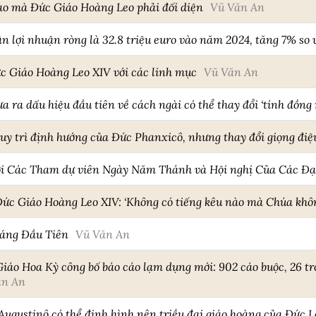
ao mà Đức Giáo Hoàng Leo phải đối diện
Vũ Văn An
 lợi nhuận ròng là 32.8 triệu euro vào năm 2024, tăng 7% so
c Giáo Hoàng Leo XIV với các linh mục
Vũ Văn An
 ra dấu hiệu đầu tiên về cách ngài có thể thay đổi ‘tính đồng 
 duy trì định hướng của Đức Phanxicô, nhưng thay đổi giọng điệ
với Các Tham dự viên Ngày Năm Thánh và Hội nghị Của Các Đạ
Đức Giáo Hoàng Leo XIV: ‘Không có tiếng kêu nào mà Chúa khô
háng Đầu Tiên
Vũ Văn An
o Hoa Kỳ công bố báo cáo lạm dụng mới: 902 cáo buộc, 26 tron
ăn An
ugustinô có thể định hình nên triều đại giáo hoàng của Đức L