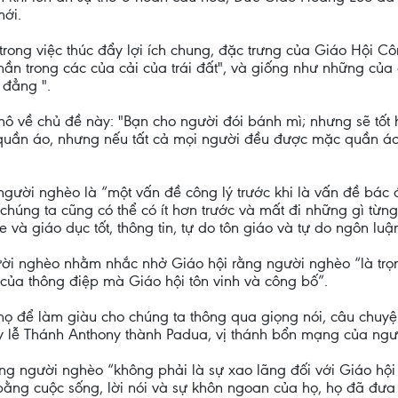
mới.
 trong việc thúc đẩy lợi ích chung, đặc trưng của Giáo Hội 
n trong các của cải của trái đất", và giống như những của 
 đẳng ".
ô về chủ đề này: "Bạn cho người đói bánh mì; nhưng sẽ tốt
 quần áo, nhưng nếu tất cả mọi người đều được mặc quần áo 
gười nghèo là “một vấn đề công lý trước khi là vấn đề bác á
húng ta cũng có thể có ít hơn trước và mất đi những gì từng
và giáo dục tốt, thông tin, tự do tôn giáo và tự do ngôn luậ
ời nghèo nhằm nhắc nhở Giáo hội rằng người nghèo “là tr
n của thông điệp mà Giáo hội tôn vinh và công bố”.
ọ để làm giàu cho chúng ta thông qua giọng nói, câu chuyện
y lễ Thánh Anthony thành Padua, vị thánh bổn mạng của ngư
 rằng người nghèo “không phải là sự xao lãng đối với Giáo 
ằng cuộc sống, lời nói và sự khôn ngoan của họ, họ đã đưa 