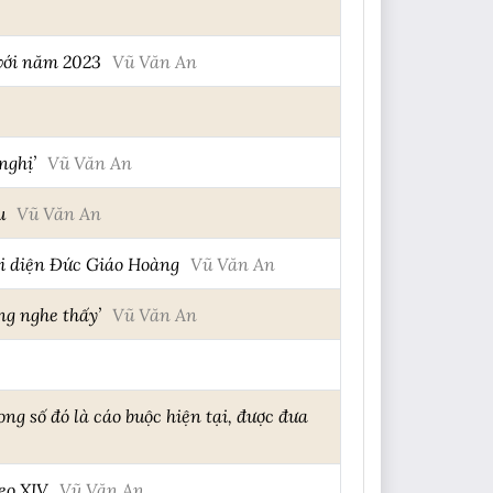
 với năm 2023
Vũ Văn An
nghị’
Vũ Văn An
u
Vũ Văn An
i diện Đức Giáo Hoàng
Vũ Văn An
ng nghe thấy’
Vũ Văn An
g số đó là cáo buộc hiện tại, được đưa
eo XIV
Vũ Văn An