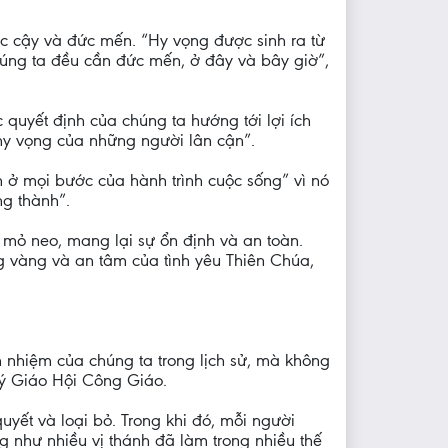
c cậy và đức mến. “Hy vọng được sinh ra từ
chúng ta đều cần đức mến, ở đây và bây giờ”,
quyết định của chúng ta hướng tới lợi ích
 hy vọng của những người lân cận”.
 ở mọi bước của hành trình cuộc sống” vì nó
g thành”.
a mỏ neo, mang lại sự ổn định và an toàn.
 vàng và an tâm của tình yêu Thiên Chúa,
 nhiệm của chúng ta trong lịch sử, mà không
 lý Giáo Hội Công Giáo.
yết và loại bỏ. Trong khi đó, mỗi người
 như nhiều vị thánh đã làm trong nhiều thế