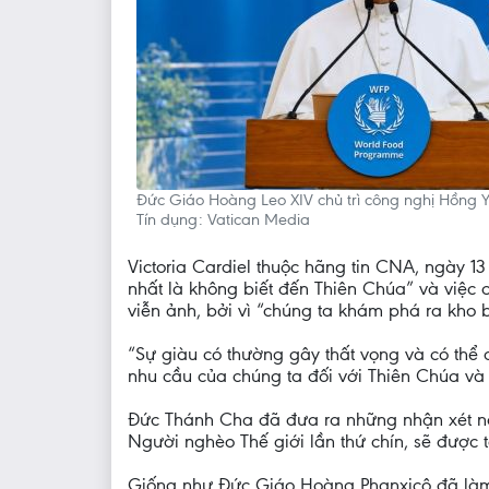
Đức Giáo Hoàng Leo XIV chủ trì công nghị Hồng Y 
Tín dụng: Vatican Media
Victoria Cardiel thuộc hãng tin CNA, ngày 
nhất là không biết đến Thiên Chúa” và việc 
viễn ảnh, bởi vì “chúng ta khám phá ra kho 
“Sự giàu có thường gây thất vọng và có thể 
nhu cầu của chúng ta đối với Thiên Chúa và
Đức Thánh Cha đã đưa ra những nhận xét nà
Người nghèo Thế giới lần thứ chín, sẽ được 
Giống như Đức Giáo Hoàng Phanxicô đã làm 