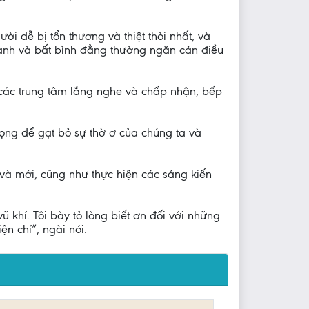
i dễ bị tổn thương và thiệt thòi nhất, và
tranh và bất bình đẳng thường ngăn cản điều
, các trung tâm lắng nghe và chấp nhận, bếp
ọng để gạt bỏ sự thờ ơ của chúng ta và
 và mới, cũng như thực hiện các sáng kiến
khí. Tôi bày tỏ lòng biết ơn đối với những
n chí”, ngài nói.