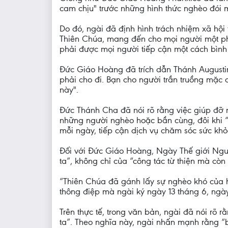
cam chịu" trước những hình thức nghèo đói 
Do đó, ngài đã định hình trách nhiệm xã hội
Thiên Chúa, mang đến cho mọi người một phầ
phải được mọi người tiếp cận một cách bình
Đức Giáo Hoàng đã trích dẫn Thánh Augustin
phải cho đi. Bạn cho người trần truồng mặc
này".
Đức Thánh Cha đã nói rõ rằng việc giúp đỡ n
những người nghèo hoặc bần cùng, đôi khi “c
mỗi ngày, tiếp cận dịch vụ chăm sóc sức khỏe 
Đối với Đức Giáo Hoàng, Ngày Thế giới Ngư
ta”, không chỉ của “công tác từ thiện mà cò
“Thiên Chúa đã gánh lấy sự nghèo khó của h
thông điệp mà ngài ký ngày 13 tháng 6, ngà
Trên thực tế, trong văn bản, ngài đã nói rõ
ta”. Theo nghĩa này, ngài nhấn mạnh rằng “b