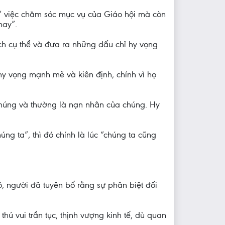
” việc chăm sóc mục vụ của Giáo hội mà còn
nay”.
ách cụ thể và đưa ra những dấu chỉ hy vọng
y vọng mạnh mẽ và kiên định, chính vì họ
 chúng và thường là nạn nhân của chúng. Hy
ng ta”, thì đó chính là lúc “chúng ta cũng
, người đã tuyên bố rằng sự phân biệt đối
 thú vui trần tục, thịnh vượng kinh tế, dù quan