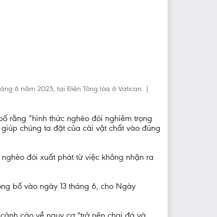
áng 6 năm 2025, tại Điện Tông tòa ở Vatican. |
bố rằng “hình thức nghèo đói nghiêm trọng
 giúp chúng ta đặt của cải vật chất vào đúng
 nghèo đói xuất phát từ việc không nhận ra
ông bố vào ngày 13 tháng 6, cho Ngày
ảnh cáo về nguy cơ "trở nên chai đá và