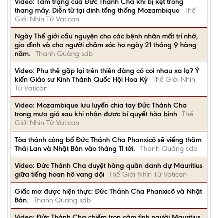
Video: Tâm trạng của Đức Thánh Cha khi bị kẹt trong
thang máy. Diễn từ tại dinh tổng thống Mozambique
Thế
Giới Nhìn Từ Vatican
Ngày Thế giới cầu nguyện cho các bệnh nhân mất trí nhớ,
gia đình và cho người chăm sóc họ ngày 21 tháng 9 hàng
năm.
Thanh Quảng sdb
Video: Phu thê gặp lại trên thiên đàng có coi nhau xa lạ? Ý
kiến Giáo sư Kinh Thánh Quốc Hội Hoa Kỳ
Thế Giới Nhìn
Từ Vatican
Video: Mozambique lưu luyến chia tay Đức Thánh Cha
trong mưa gió sau khi nhận được bí quyết hòa bình
Thế
Giới Nhìn Từ Vatican
Tòa thánh công bố Đức Thánh Cha Phanxicô sẽ viếng thăm
Thái Lan và Nhật Bản vào tháng 11 tới.
Thanh Quảng sdb
Video: Đức Thánh Cha duyệt hàng quân danh dự Mauritius
giữa tiếng hoan hô vang dội
Thế Giới Nhìn Từ Vatican
Giấc mơ được hiện thực: Đức Thánh Cha Phanxicô và Nhật
Bản.
Thanh Quảng sdb
Video: Đức Thánh Cha chiếm trọn cảm tình người Mauritius