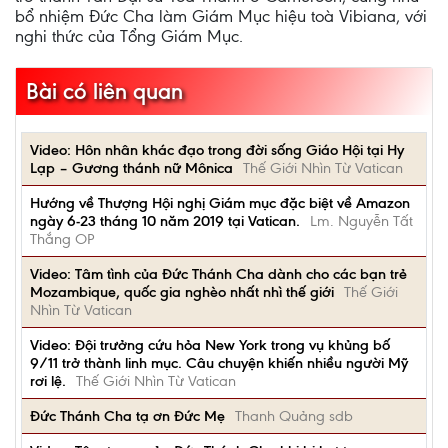
bổ nhiệm Đức Cha làm Giám Mục hiệu toà Vibiana, với
nghi thức của Tổng Giám Mục.
Bài có liên quan
Video: Hôn nhân khác đạo trong đời sống Giáo Hội tại Hy
Lạp – Gương thánh nữ Mônica
Thế Giới Nhìn Từ Vatican
Hướng về Thượng Hội nghị Giám mục đặc biệt về Amazon
ngày 6-23 tháng 10 năm 2019 tại Vatican.
Lm. Nguyễn Tất
Thắng OP
Video: Tâm tình của Đức Thánh Cha dành cho các bạn trẻ
Mozambique, quốc gia nghèo nhất nhì thế giới
Thế Giới
Nhìn Từ Vatican
Video: Đội trưởng cứu hỏa New York trong vụ khủng bố
9/11 trở thành linh mục. Câu chuyện khiến nhiều người Mỹ
rơi lệ.
Thế Giới Nhìn Từ Vatican
Đức Thánh Cha tạ ơn Đức Mẹ
Thanh Quảng sdb