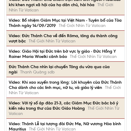
khi khen ngợi xã hội của họ dân chủ, hài hòa
Thế Giới
Nhìn Từ Vatican
Video: Bổ nhiệm Giám Mục tại Việt Nam - Tuyên bố của Tòa
Thánh ngày 14/09/2019
Thế Giới Nhìn Từ Vatican
Video: Đức Thánh Cha về đến Rôma, tông du thành công
vượt bậc
Thế Giới Nhìn Từ Vatican
Video: Giáo Hội tại Đức trên bờ vực ly giáo - Đức Hồng Y
Rainer Maria Woelki cảnh báo
Thế Giới Nhìn Từ Vatican
Đức Thánh Cha nhìn lại chuyến Tông du vừa qua của
ngài
Thanh Quảng sdb
Video: Khi xao xuyến trong lòng: Lời khuyên của Đức Thánh
Cha dành cho các linh mục, nữ tu, và giáo lý viên
Thế Giới
Nhìn Từ Vatican
Video: Với tỷ số áp đảo 21-3, các Giám Mục Đức bác bỏ ý
kiến nêu trong thư của Đức Giáo Hoàng
Thế Giới Nhìn Từ
Vatican
Video: Thánh Lễ tại tượng đài Đức Mẹ, Nữ vương Hòa bình
Mauritius
Thế Giới Nhìn Từ Vatican