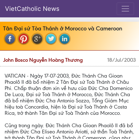
VietCatholic News
Tân Đại sứ Tòa Thánh ở Morocco và Cameroon
John Bosco Nguyễn Hoàng Thương
18/Jul/2003
VATICAN - Ngày 17-07-2003, Đức Thánh Cha Gioan
Phaolô II đã bổ nhiệm 2 Tân Đại sứ Toà Thánh ở Châu
Phi. Chấp thuận đơn xin về hưu của Đức Cha Domenico
De Luca, Đại sứ Toà Thánh ở Morocco, Đức Thánh Cha
đã bổ nhiệm Đức Cha Antonio Sozzo, Tổng Giám Mục
hiệu toà Concordia, hiện là Đại sứ Toà Thánh ở Costa
Rica, trở thành Tân Đại sứ Toà Thánh của Morocco.
Cũng trong ngày. Đức Thánh Cha Gioan Phaolô II đã bổ
nhiệm Đức Cha Eliseo Antonio Ariotti, sứ thần Toà Thánh,
trở thành Tân Đại sứ Toà Thánh ở Cameroon, cũng như