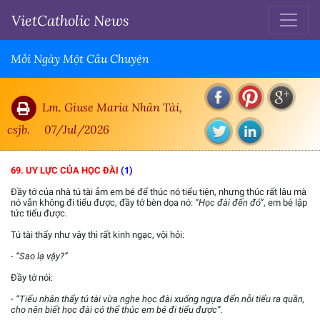
VietCatholic News
Mỗi Ngày Một Câu Chuyện
Lm. Giuse Maria Nhân Tài,
csjb.
07/Jul/2026
69. UY LỰC CỦA HỌC ĐÀI
(1)
Đầy tớ của nhà tú tài ẳm em bé để thúc nó tiểu tiện, nhưng thúc rất lâu mà
nó vẫn không đi tiểu được, đầy tớ bèn dọa nó:
“Học đài đến đó”
, em bé lập
tức tiểu được.
Tú tài thấy như vậy thì rất kinh ngạc, vội hỏi:
- “Sao lạ vậy?”
Đầy tớ nói:
- “Tiểu nhân thấy tú tài vừa nghe học đài xuống ngựa đến nỗi tiểu ra quần,
cho nên biết học đài có thể thúc em bé đi tiểu được”.