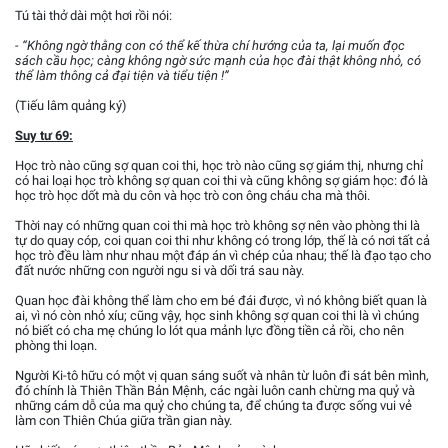
Tú tài thở dài một hơi rồi nói:
- “Không ngờ thằng con có thể kế thừa chí hướng của ta, lại muốn đọc
sách cầu học; càng không ngờ sức mạnh của học đài thật không nhỏ, có
thể làm thông cả đại tiện và tiểu tiện !”
(Tiếu lâm quảng ký)
Suy tư 69:
Học trò nào cũng sợ quan coi thi, học trò nào cũng sợ giám thị, nhưng chỉ
có hai loại học trò không sợ quan coi thi và cũng không sợ giám học: đó là
học trò học dốt mà du côn và học trò con ông cháu cha mà thôi.
Thời nay có những quan coi thi mà học trò không sợ nên vào phòng thi là
tự do quay cóp, coi quan coi thi như không có trong lớp, thế là có nơi tất cả
học trò đều làm như nhau một đáp án vì chép của nhau; thế là đạo tạo cho
đất nước những con người ngu si và dối trá sau này.
Quan học đài không thể làm cho em bé đái được, vì nó không biết quan là
ai, vì nó còn nhỏ xíu; cũng vậy, học sinh không sợ quan coi thi là vì chúng
nó biết có cha mẹ chúng lo lót qua mảnh lực đồng tiền cả rồi, cho nên
phòng thi loạn.
Người Ki-tô hữu có một vị quan sáng suốt và nhân từ luôn đi sát bên mình,
đó chính là Thiên Thần Bản Mệnh, các ngài luôn canh chừng ma quỷ và
những cám dỗ của ma quỷ cho chúng ta, để chúng ta được sống vui vẻ
làm con Thiên Chúa giữa trần gian này.