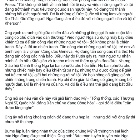
Press. “Tôi không hề biết về tình hình tồi tệ này và việc những người vô tội
đang trở thành mục tiêu trong cuộc săn người này. Nó đang trở thành
những bãi giết người mới. Đó là những gì Đức Quốc xã từng làm với người
Do Thái. Giờ đây, người Nga đang làm điều đó với những người dân vô tội ở
Kherson.”
Ông vạch ra ranh giới giữa chiến đấu và những gì ông gọi là các cuộc tấn
công có chủ đích vào dân thường: “Việc người Nga sử dụng máy bay điều
khiển từ xa để tấn công vào những người vô tội - đó không phải là chiến
tranh. Đây là tội ác chiến tranh. Tấn công vào những người vô tội, trẻ em và
bệnh viện là vi phạm Công ước Geneva. Họ đang tấn công các nhà thờ. Họ
đang tấn công các nhà báo. Điều này do Putin gây ra, một người tự nhận
mình là tín hữu Kitô giáo và tự cho mình có thẩm quyền đạo đức. Nhưng
Giáo hội Chính thống Nga lại ban phước cho hỏa tiễn. Họ ban phước cho
những chiếc máy bay điều khiển từ xa này, những thứ được dùng để giết
hại trẻ em vô tội, giết hại những người vô tội. Và họ không cố gắng giành
chiến thắng trong chiến tranh. Họ chỉ đơn giản là đang cố gắng khủng bố
người dân. Đó là nhiệm vụ của họ. Và đó là điều mà thế giới đang bắt đầu
thấy.”
Ông nói sẽ nêu vấn đề này với giới lãnh đạo Mỹ - “Tổng thống, các Thượng
Nghị Sĩ, Quốc hội, đảng Dân chủ và đảng Cộng hòa” - gọi đó là điều “cần
được lắng nghe”.
Ông ấy nói rằng khoảng cách đó đang thu hẹp lại—nhưng đối với ông ấy thì
chưa hề thu hẹp.
Burns lập luận rằng nhận thức của công chúng Mỹ về thông tin sai lệch
của Nga đang được cải thiện. Ông nói: “Bức màn tuyên truyền của Nga