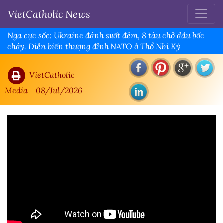
VietCatholic News
Nga cực sốc: Ukraine đánh suốt đêm, 8 tàu chở dầu bốc
cháy. Diễn biến thượng đỉnh NATO ở Thổ Nhĩ Kỳ
VietCatholic
Media
08/Jul/2026