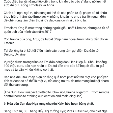
Cuộc điều tra vẫn đang tiếp diễn, trong khi đó các bác sĩ đang nỗ lực hết
sức để cứu sống Ermolaev và Anna.
Cảnh sát nghi ngờ vụ tấn công có thể do các phần tử tội phạm có tổ chức
thực hiện, nhắm vào Ermolaev vì những khoản nợ chưa trả liên quan đến
đế chế trung tâm điện thoại lừa đảo của con trai cả ông ta.
Ermolaev từng là một trong những người giàu nhất Ukraine, nhưng đã từ bỏ
quốc tịch của mình vào năm 2017.
Con trai cả của ông, Artur, đã bị bắt ở Síp năm ngoái trước khi bị dẫn độ về
Estonia.
Tại đó, ông ta bị kết tội điều hành các trung tâm gọi điện lừa đảo từ
Dnipro, Ukraine.
Vụ việc được tường trình đã lừa đảo công dân Liên Hiệp Âu Châu khoảng
100 triệu euro, các nạn nhân bị lừa trả tiền cho các kế hoạch đầu tư giả
mạo và tư vấn ly hôn không có thật.
Các nhà điều tra Pháp hiện tin rằng quả bom phát nổ trên một con phố yên
tĩnh ở Monaco có thể là một vụ tấn công trả thù do một mạng lưới tội phạm
đối thủ dàn dựng.
[The Sun: How suspect plotted to ‘blow up Ukraine oligarch’ – from remote
control bomb to staking out location and male disguise]
6.
Hỏa tiễn đạn đạo Nga rung chuyển Kyiv, hỏa hoạn bùng phát.
Sáng Thứ Tư, 08 Tháng Bẩy, Thị trưởng Kyiv, Vitali Klitschko, cho biết Nga