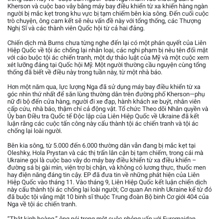
Kherson và cuộc bao vây bằng máy bay điều khiển từ xa khiến hàng ngàn
người bị mắc kẹt trong khu vực bị tạm chiếm bên kia sông. Đến cuối cuộc
trò chuyện, ông cam kết sẽ nêu vấn đề này với tổng thống, các Thượng
Nghị Sĩ và các thành viên Quốc hội từ cả hai đảng.
Chiến dịch mà Burns chưa từng nghe đến lại có một phán quyết của Liên
Hiệp Quốc về tội ác chống lại nhân loại, các nghi phạm bị nêu tên đối mặt
với cáo buộc tội ác chiến tranh, một dự thảo luật của Mỹ và một cuộc xem
xét lưỡng đảng tại Quốc hội Mỹ. Một người thường cầu nguyện cùng tổng
thống đã biết về điều này trong tuần này, từ một nhà báo.
Hơn một năm qua, lực lượng Nga đã sử dụng máy bay điều khiển từ xa
góc nhìn thứ nhất để săn lùng thường dân trên đường phố Kherson—phụ
nữ đi bộ đến cửa hàng, người đi xe đạp, hành khách xe buýt, nhân viên
cấp cứu, nhà báo, thậm chí cả động vật. Tổ chức Theo dõi Nhân quyền và
Ủy ban Điều tra Quốc tế Độc lập của Liên Hiệp Quốc về Ukraine đã kết
luận rằng các cuộc tấn công này cấu thành tội ác chiến tranh và tội ác
chống lại loài người.
Bên kia sông, từ 5.000 đến 6.000 thường dân vẫn đang bị mắc kẹt tại
Oleshky, Hola Prystan và các thị trấn lân cận bị tạm chiếm, trong cái mà
Ukraine gọi là cuộc bao vây do máy bay điều khiển từ xa điều khiển –
đường sá bị gài mìn, viện trợ bị chặn, và không có lương thực, thuốc men
hay điện năng đáng tin cậy. EP đã đưa tin về những phát hiện của Liên
Hiệp Quốc vào tháng 11. Vào tháng 9, Liên Hiệp Quốc kết luận chiến dịch
này cấu thành tội ác chống lại loài người; Cơ quan An ninh Ukraine kể từ đó
đã buộc tội vắng mặt 10 binh sĩ thuộc Trung đoàn Bộ binh Cơ giới 404 của
Nga về tội ác chiến tranh.
“Thật kinh hoàng,” ông nói trong một cuộc phỏng vấn với Euromaidan