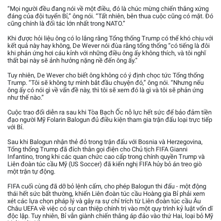
“Mọi người đều đang nói về một điều, đó là chúc mừng chiến thắng xứng
đáng của đội tuyển Bỉ,” ông nói. “Tất nhiên, bên thua cuộc cũng có mặt. Đó
cũng chính là đối tác lớn nhất trong NATO.”
Khi được hỏi liệu ông có lo lắng rằng Tổng thống Trump có thể khó chịu với
kết quả này hay không, De Wever nói đùa rằng tổng thống “có tiếng là đôi
khi phản ứng hơi cáu kỉnh với những điều ông ấy không thích, và tôi nghĩ
thất bại này sẽ ảnh hưởng nặng nề đến ông ấy.”
Tuy nhiên, De Wever cho biết ông không có ý định chọc tức Tổng thống
Trump. “Tôi sẽ không tự mình bắt đầu chuyện đó,” ông nói. “Nhưng nếu
ông ấy có nói gì về vấn đề này, thì tôi sẽ xem đó là gì và tôi sẽ phản ứng
như thế nào.”
Cuộc trao đổi diễn ra sau khi Tòa Bạch Ốc nỗ lực hết sức để bảo đảm tiền
đạo người Mỹ Folarin Balogun đủ điều kiện tham gia trận đấu loại trực tiếp
với Bỉ.
Sau khi Balogun nhận thẻ đỏ trong trận đấu với Bosnia và Herzegovina,
Tổng thống Trump đã đích thân gọi điện cho Chủ tịch FIFA Gianni
Infantino, trong khi các quan chức cao cấp trong chính quyền Trump và
Liên đoàn túc cầu Mỹ (US Soccer) đã kiến nghị FIFA hủy bỏ án treo giò
một trận tự động.
FIFA cuối cùng đã dỡ bỏ lệnh cấm, cho phép Balogun thi đấu - một động
thái hết sức bất thường, khiến Liên đoàn túc cầu Hoàng gia Bỉ phải xem
xét các lựa chọn pháp lý và gây ra sự chỉ trích từ Liên đoàn túc cầu Âu
Châu UEFA về việc có sự can thiệp chính trị vào một quy trình kỷ luật vốn dĩ
độc lập. Tuy nhiên, Bỉ vẫn giành chiến thắng áp đảo vào thứ Hai, loại bỏ Mỹ