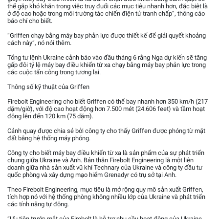
thể gặp khó khăn trong việc truy đuổi các mục tiêu nhanh hơn, đặc biệt là
ở độ cao hoặc trong môi trường tác chiến điện tử tranh chấp”, thông cáo
báo chí cho biết.
“Griffen chạy bằng máy bay phản lực được thiết kế để giải quyết khoảng
cách này”, nó nói thêm.
Tổng tư lệnh Ukraine cảnh báo vào đầu tháng 6 rằng Nga dự kiến sẽ tăng
gấp đôi tỷ lệ máy bay điều khiển từ xa chạy bằng máy bay phản lực trong
các cuộc tấn công trong tương lai.
Thông số kỹ thuật của Griffen
Firebolt Engineering cho biết Griffen có thể bay nhanh hơn 350 km/h (217
dặm/giờ), với độ cao hoạt động hơn 7.500 mét (24.606 feet) và tầm hoạt
động lên đến 120 km (75 dặm).
Cảnh quay được chia sẻ bởi công ty cho thấy Griffen được phóng từ mặt
đất bằng hệ thống máy phóng.
Công ty cho biết máy bay điều khiển từ xa là sản phẩm của sự phát triển
chung giữa Ukraine và Anh. Bản thân Firebolt Engineering là một liên
doanh giữa nhà sản xuất vũ khí Technary của Ukraine và công ty đầu tư
quốc phòng và xây dựng mạo hiểm Grenadyr có trụ sở tại Anh.
Theo Firebolt Engineering, mục tiêu là mở rộng quy mô sản xuất Griffen,
tích hợp nó với hệ thống phòng không nhiều lớp của Ukraine và phát triển
các tính năng tự động.
“Ưu tiên trước mắt của Firebolt là hỗ trợ nhu cầu hoạt động của Ukraine