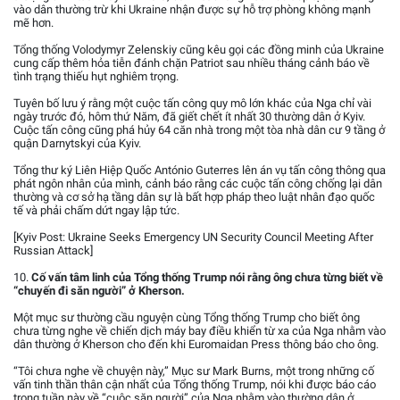
vào dân thường trừ khi Ukraine nhận được sự hỗ trợ phòng không mạnh
mẽ hơn.
Tổng thống Volodymyr Zelenskiy cũng kêu gọi các đồng minh của Ukraine
cung cấp thêm hỏa tiễn đánh chặn Patriot sau nhiều tháng cảnh báo về
tình trạng thiếu hụt nghiêm trọng.
Tuyên bố lưu ý rằng một cuộc tấn công quy mô lớn khác của Nga chỉ vài
ngày trước đó, hôm thứ Năm, đã giết chết ít nhất 30 thường dân ở Kyiv.
Cuộc tấn công cũng phá hủy 64 căn nhà trong một tòa nhà dân cư 9 tầng ở
quận Darnytskyi của Kyiv.
Tổng thư ký Liên Hiệp Quốc António Guterres lên án vụ tấn công thông qua
phát ngôn nhân của mình, cảnh báo rằng các cuộc tấn công chống lại dân
thường và cơ sở hạ tầng dân sự là bất hợp pháp theo luật nhân đạo quốc
tế và phải chấm dứt ngay lập tức.
[Kyiv Post: Ukraine Seeks Emergency UN Security Council Meeting After
Russian Attack]
10.
Cố vấn tâm linh của Tổng thống Trump nói rằng ông chưa từng biết về
“chuyến đi săn người” ở Kherson.
Một mục sư thường cầu nguyện cùng Tổng thống Trump cho biết ông
chưa từng nghe về chiến dịch máy bay điều khiển từ xa của Nga nhằm vào
dân thường ở Kherson cho đến khi Euromaidan Press thông báo cho ông.
“Tôi chưa nghe về chuyện này,” Mục sư Mark Burns, một trong những cố
vấn tinh thần thân cận nhất của Tổng thống Trump, nói khi được báo cáo
trong tuần này về “cuộc săn người” của Nga nhằm vào thường dân ở