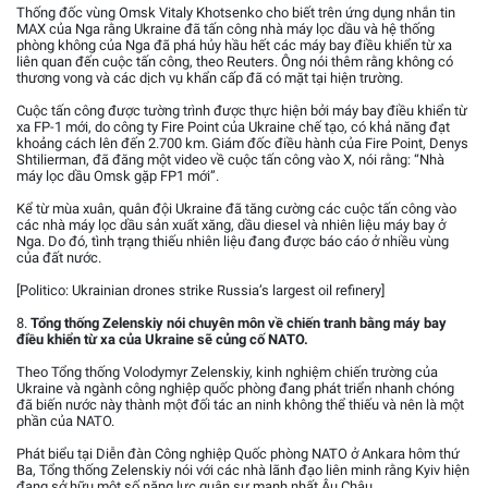
Thống đốc vùng Omsk Vitaly Khotsenko cho biết trên ứng dụng nhắn tin
MAX của Nga rằng Ukraine đã tấn công nhà máy lọc dầu và hệ thống
phòng không của Nga đã phá hủy hầu hết các máy bay điều khiển từ xa
liên quan đến cuộc tấn công, theo Reuters. Ông nói thêm rằng không có
thương vong và các dịch vụ khẩn cấp đã có mặt tại hiện trường.
Cuộc tấn công được tường trình được thực hiện bởi máy bay điều khiển từ
xa FP-1 mới, do công ty Fire Point của Ukraine chế tạo, có khả năng đạt
khoảng cách lên đến 2.700 km. Giám đốc điều hành của Fire Point, Denys
Shtilierman, đã đăng một video về cuộc tấn công vào X, nói rằng: “Nhà
máy lọc dầu Omsk gặp FP1 mới”.
Kể từ mùa xuân, quân đội Ukraine đã tăng cường các cuộc tấn công vào
các nhà máy lọc dầu sản xuất xăng, dầu diesel và nhiên liệu máy bay ở
Nga. Do đó, tình trạng thiếu nhiên liệu đang được báo cáo ở nhiều vùng
của đất nước.
[Politico: Ukrainian drones strike Russia’s largest oil refinery]
8.
Tổng thống Zelenskiy nói chuyên môn về chiến tranh bằng máy bay
điều khiển từ xa của Ukraine sẽ củng cố NATO.
Theo Tổng thống Volodymyr Zelenskiy, kinh nghiệm chiến trường của
Ukraine và ngành công nghiệp quốc phòng đang phát triển nhanh chóng
đã biến nước này thành một đối tác an ninh không thể thiếu và nên là một
phần của NATO.
Phát biểu tại Diễn đàn Công nghiệp Quốc phòng NATO ở Ankara hôm thứ
Ba, Tổng thống Zelenskiy nói với các nhà lãnh đạo liên minh rằng Kyiv hiện
đang sở hữu một số năng lực quân sự mạnh nhất Âu Châu.