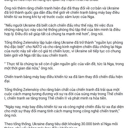
Ông nói thêm rằng chiến tranh hiện đại đã thay đổi về cơ bản và Ukraine
đã trở thành quốc gia dẫn đầu thế giới về chiến tranh bằng máy bay điều
khiển từ xa trong khi tự vệ trước cuộc xâm lược của Nga.
“Nếu người Ukraine đã biết cách chiến đấu như thế này, thì việc đưa
những năng lực này vào hệ thống phòng thủ tập thể của liên minh là điều
hợp lý. Điều đó sẽ giúp tất cả chúng ta mạnh mẽ hơn”, ông nói.
Tổng thống Zelenskiy lập luận rằng Ukraine đã trở thành “nguồn lực phòng
thủ đặc biệt” cho NATO và cho rằng kinh nghiệm chiến đấu chống lại Nga
của nước này sẽ vẫn có giá trị chiến lược, vì Ukraine sẽ tiếp tục có chung
biên giới với Nga rất lâu sau chiến tranh.
“ Thực tế là chúng ta sẽ còn ở gần nguồn gốc của vấn đề, tức là Nga, trong
một thời gian dài nữa,” ông nói.
Chiến tranh bằng máy bay điều khiển từ xa đã làm thay đổi chiến đấu hiện
đại.
Tổng thống Zelenskiy cho rằng bản chất của chiến tranh đã trải qua một
cuộc cách mạng tương đương với sự ra đời của súng máy trong Thế chiến
I, chiến tranh xe tăng trong Thế chiến II và phát minh ra hỏa tiễn.
“Ngày nay, máy bay điều khiển từ xa và công nghệ chiến đấu từ xa đại diện
cho một sự thay đổi mang tính cách mạng trong công nghệ chiến tranh,”
ông nói.
Theo tổng thống, Ukraine đang tiêu diệt khoảng 30.000 binh sĩ Nga mỗi