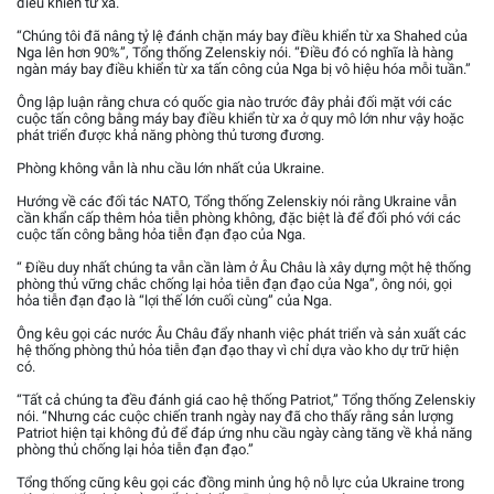
điều khiển từ xa.
“Chúng tôi đã nâng tỷ lệ đánh chặn máy bay điều khiển từ xa Shahed của
Nga lên hơn 90%”, Tổng thống Zelenskiy nói. “Điều đó có nghĩa là hàng
ngàn máy bay điều khiển từ xa tấn công của Nga bị vô hiệu hóa mỗi tuần.”
Ông lập luận rằng chưa có quốc gia nào trước đây phải đối mặt với các
cuộc tấn công bằng máy bay điều khiển từ xa ở quy mô lớn như vậy hoặc
phát triển được khả năng phòng thủ tương đương.
Phòng không vẫn là nhu cầu lớn nhất của Ukraine.
Hướng về các đối tác NATO, Tổng thống Zelenskiy nói rằng Ukraine vẫn
cần khẩn cấp thêm hỏa tiễn phòng không, đặc biệt là để đối phó với các
cuộc tấn công bằng hỏa tiễn đạn đạo của Nga.
“ Điều duy nhất chúng ta vẫn cần làm ở Âu Châu là xây dựng một hệ thống
phòng thủ vững chắc chống lại hỏa tiễn đạn đạo của Nga”, ông nói, gọi
hỏa tiễn đạn đạo là “lợi thế lớn cuối cùng” của Nga.
Ông kêu gọi các nước Âu Châu đẩy nhanh việc phát triển và sản xuất các
hệ thống phòng thủ hỏa tiễn đạn đạo thay vì chỉ dựa vào kho dự trữ hiện
có.
“Tất cả chúng ta đều đánh giá cao hệ thống Patriot,” Tổng thống Zelenskiy
nói. “Nhưng các cuộc chiến tranh ngày nay đã cho thấy rằng sản lượng
Patriot hiện tại không đủ để đáp ứng nhu cầu ngày càng tăng về khả năng
phòng thủ chống lại hỏa tiễn đạn đạo.”
Tổng thống cũng kêu gọi các đồng minh ủng hộ nỗ lực của Ukraine trong