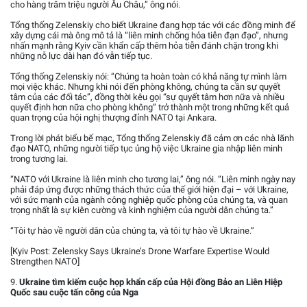
cho hàng trăm triệu người Âu Châu,” ông nói.
Tổng thống Zelenskiy cho biết Ukraine đang hợp tác với các đồng minh để
xây dựng cái mà ông mô tả là “liên minh chống hỏa tiễn đạn đạo”, nhưng
nhấn mạnh rằng Kyiv cần khẩn cấp thêm hỏa tiễn đánh chặn trong khi
những nỗ lực dài hạn đó vẫn tiếp tục.
Tổng thống Zelenskiy nói: “Chúng ta hoàn toàn có khả năng tự mình làm
mọi việc khác. Nhưng khi nói đến phòng không, chúng ta cần sự quyết
tâm của các đối tác”, đồng thời kêu gọi “sự quyết tâm hơn nữa và nhiều
quyết định hơn nữa cho phòng không” trở thành một trong những kết quả
quan trọng của hội nghị thượng đỉnh NATO tại Ankara.
Trong lời phát biểu bế mạc, Tổng thống Zelenskiy đã cảm ơn các nhà lãnh
đạo NATO, những người tiếp tục ủng hộ việc Ukraine gia nhập liên minh
trong tương lai.
“NATO với Ukraine là liên minh cho tương lai,” ông nói. “Liên minh ngày nay
phải đáp ứng được những thách thức của thế giới hiện đại – với Ukraine,
với sức mạnh của ngành công nghiệp quốc phòng của chúng ta, và quan
trọng nhất là sự kiên cường và kinh nghiệm của người dân chúng ta.”
“Tôi tự hào về người dân của chúng ta, và tôi tự hào về Ukraine.”
[Kyiv Post: Zelensky Says Ukraine’s Drone Warfare Expertise Would
Strengthen NATO]
9.
Ukraine tìm kiếm cuộc họp khẩn cấp của Hội đồng Bảo an Liên Hiệp
Quốc sau cuộc tấn công của Nga