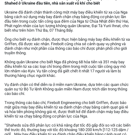
Shahed ở Ukraine đầu tiên, nhà sản xuất vũ khí cho biết
Ukraine đã đánh chặn thành công một máy bay điều khiển từ xa của Nga
bằng cách sử dụng máy bay đánh chặn chạy bằng động cơ phản lực lần
đầu tiên trong cuộc tấn công qua đêm của Nga từ Chúa Nhật đến thứ Hai,
Phát ngôn nhân của lực lượng không quân Ukraine, Đại Tá Yurii Ihnat, cho
biết như trên hôm Thứ Ba, 07 Tháng Bẩy.
Ông cho biết vụ đánh chặn, được thực hiện bằng máy bay điều khiển từ xa
Griffen, đã được xác nhận. Firebolt cũng chia sẻ cảnh quay vụ phóng và
đánh chặn như một phần của thông cáo báo chí được phân phối cho giới
truyền thông.
Không quân Ukraine cho biết Nga đã phóng 68 hỏa tiễn và 351 máy bay
điều khiển từ xa các loại chỉ trong đêm trong một cuộc tấn công quy mô
lớn nhắm vào Kyiv. Vụ tấn công đã giết chết ít nhất 17 người và làm bị
thương hàng chục người khác.
Vụ đánh chặn có thể diễn ra ở miền nam Ukraine, dựa trên các quan chức
quân sự từ Bộ Tư lệnh Không quân miền Nam được trích dẫn trong thông
cáo báo chí.
Trong thông cáo báo chí, Firebolt Engineering cho biết Griffen, được bảo
mật giữa máy bay điều khiển từ xa đánh chặn chạy bằng cánh quạt giá rẻ
và hỏa tiễn phòng không giá rẻ, được thiết kế để đánh chặn máy bay điều
khiển từ xa chạy bằng động cơ phản lực của Nga.
“Shaheds sửa đổi phản lực có khả năng đạt tốc độ gấp đôi so với các biến
thể trước đó, thường bay với tốc độ khoảng 180-200 km/h [112-125 dặm /
giờ]... Máy bay điều khiển từ xa đánh chặn điều khiển bằng cánh quạt có