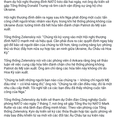
tham dự hội nghị thượng đỉnh NATO kéo dài hai ngày, nơi ông dự kiến sẽ
gặp Tổng thống Donald Trump và tìm cách vận động sự ủng hộ cho
Ukraine.
Hội nghị thượng đỉnh diễn ra ngay sau khi Nga phát động một cuộc tấn
công chết người khác nhằm vào Kyiv, trong khi hệ thống phòng không của
Ukraine được tường trình đã hết hỏa tiễn đánh chặn Patriot do Mỹ sản
xuất.
Tổng thống Zelenskiy nói: “Chúng tôi kỳ vọng vào một Hội nghị thượng
đỉnh NATO mạnh mẽ và hiệu quả. Cần phải đưa ra các quyết định ngay bây
giờ để bảo vệ người dân của chúng ta tốt hơn, tăng cường năng lực phòng
thủ và thúc đẩy hơn nữa sự hợp tác an ninh giữa Ukraine, Âu Châu và Hoa
Kỳ.”
Tổng thống Zelenskiy nói với các phóng viên ở Ankara rằng ông sẽ thảo
luận về việc cung cấp hỏa tiễn đánh chặn cho hệ thống phòng không
Patriot do Mỹ sản xuất. Ông ám chỉ rằng các hỏa tiễn này không chỉ do
Hoa Kỳ sản xuất.
“Chúng ta biết những người bạn nào của chúng ta — không chỉ người Mỹ
đâu nhé — có khả năng đó,” ông nói. “Chúng ta rất cần điều này; đó là một
nhu cầu cấp thiết. Tôi nghĩ tất cả các bạn đều đã thấy những cuộc tấn
công của Nga.”
Tổng thống Zelenskiy dự kiến sẽ tham dự Diễn đàn Công nghiệp Quốc
phòng NATO vào ngày 7 tháng 7, nơi ông sẽ gặp Tổng thư ký NATO Mark
Rutte và các nhà lãnh đạo đồng minh khác. Theo văn phòng của Tổng
thống Zelenskiy, Kyiv dự kiến sẽ ký các thỏa thuận hợp tác quốc phòng về
máy bay điều khiển từ xa mới với các đối tác Âu Châu tại sự kiện này.