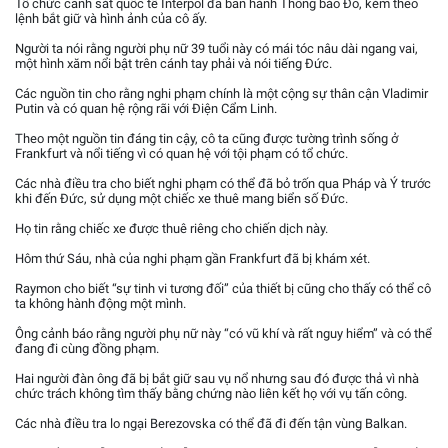
Tổ chức cảnh sát quốc tế Interpol đã ban hành Thông báo Đỏ, kèm theo
lệnh bắt giữ và hình ảnh của cô ấy.
Người ta nói rằng người phụ nữ 39 tuổi này có mái tóc nâu dài ngang vai,
một hình xăm nổi bật trên cánh tay phải và nói tiếng Đức.
Các nguồn tin cho rằng nghi phạm chính là một cộng sự thân cận Vladimir
Putin và có quan hệ rộng rãi với Điện Cẩm Linh.
Theo một nguồn tin đáng tin cậy, cô ta cũng được tường trình sống ở
Frankfurt và nổi tiếng vì có quan hệ với tội phạm có tổ chức.
Các nhà điều tra cho biết nghi phạm có thể đã bỏ trốn qua Pháp và Ý trước
khi đến Đức, sử dụng một chiếc xe thuê mang biển số Đức.
Họ tin rằng chiếc xe được thuê riêng cho chiến dịch này.
Hôm thứ Sáu, nhà của nghi phạm gần Frankfurt đã bị khám xét.
Raymon cho biết “sự tinh vi tương đối” của thiết bị cũng cho thấy có thể cô
ta không hành động một mình.
Ông cảnh báo rằng người phụ nữ này “có vũ khí và rất nguy hiểm” và có thể
đang đi cùng đồng phạm.
Hai người đàn ông đã bị bắt giữ sau vụ nổ nhưng sau đó được thả vì nhà
chức trách không tìm thấy bằng chứng nào liên kết họ với vụ tấn công.
Các nhà điều tra lo ngại Berezovska có thể đã đi đến tận vùng Balkan.