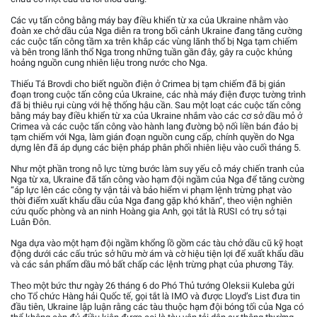
Các vụ tấn công bằng máy bay điều khiển từ xa của Ukraine nhằm vào
đoàn xe chở dầu của Nga diễn ra trong bối cảnh Ukraine đang tăng cường
các cuộc tấn công tầm xa trên khắp các vùng lãnh thổ bị Nga tạm chiếm
và bên trong lãnh thổ Nga trong những tuần gần đây, gây ra cuộc khủng
hoảng nguồn cung nhiên liệu trong nước cho Nga.
Thiếu Tá Brovdi cho biết nguồn điện ở Crimea bị tạm chiếm đã bị gián
đoạn trong cuộc tấn công của Ukraine, các nhà máy điện được tường trình
đã bị thiêu rụi cùng với hệ thống hậu cần. Sau một loạt các cuộc tấn công
bằng máy bay điều khiển từ xa của Ukraine nhắm vào các cơ sở dầu mỏ ở
Crimea và các cuộc tấn công vào hành lang đường bộ nối liền bán đảo bị
tạm chiếm với Nga, làm gián đoạn nguồn cung cấp, chính quyền do Nga
dựng lên đã áp dụng các biện pháp phân phối nhiên liệu vào cuối tháng 5.
Như một phần trong nỗ lực từng bước làm suy yếu cỗ máy chiến tranh của
Nga từ xa, Ukraine đã tấn công vào hạm đội ngầm của Nga để tăng cường
“áp lực lên các công ty vận tải và bảo hiểm vi phạm lệnh trừng phạt vào
thời điểm xuất khẩu dầu của Nga đang gặp khó khăn”, theo viện nghiên
cứu quốc phòng và an ninh Hoàng gia Anh, gọi tắt là RUSI có trụ sở tại
Luân Đôn.
Nga dựa vào một hạm đội ngầm khổng lồ gồm các tàu chở dầu cũ kỹ hoạt
động dưới các cấu trúc sở hữu mờ ám và cờ hiệu tiện lợi để xuất khẩu dầu
và các sản phẩm dầu mỏ bất chấp các lệnh trừng phạt của phương Tây.
Theo một bức thư ngày 26 tháng 6 do Phó Thủ tướng Oleksii Kuleba gửi
cho Tổ chức Hàng hải Quốc tế, gọi tắt là IMO và được Lloyd’s List đưa tin
đầu tiên, Ukraine lập luận rằng các tàu thuộc hạm đội bóng tối của Nga có