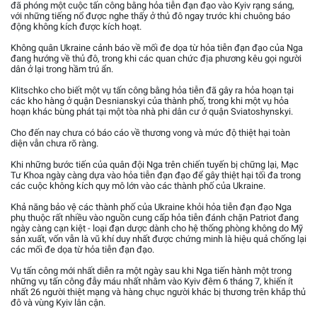
đã phóng một cuộc tấn công bằng hỏa tiễn đạn đạo vào Kyiv rạng sáng,
với những tiếng nổ được nghe thấy ở thủ đô ngay trước khi chuông báo
động không kích được kích hoạt.
Không quân Ukraine cảnh báo về mối đe dọa từ hỏa tiễn đạn đạo của Nga
đang hướng về thủ đô, trong khi các quan chức địa phương kêu gọi người
dân ở lại trong hầm trú ẩn.
Klitschko cho biết một vụ tấn công bằng hỏa tiễn đã gây ra hỏa hoạn tại
các kho hàng ở quận Desnianskyi của thành phố, trong khi một vụ hỏa
hoạn khác bùng phát tại một tòa nhà phi dân cư ở quận Sviatoshynskyi.
Cho đến nay chưa có báo cáo về thương vong và mức độ thiệt hại toàn
diện vẫn chưa rõ ràng.
Khi những bước tiến của quân đội Nga trên chiến tuyến bị chững lại, Mạc
Tư Khoa ngày càng dựa vào hỏa tiễn đạn đạo để gây thiệt hại tối đa trong
các cuộc không kích quy mô lớn vào các thành phố của Ukraine.
Khả năng bảo vệ các thành phố của Ukraine khỏi hỏa tiễn đạn đạo Nga
phụ thuộc rất nhiều vào nguồn cung cấp hỏa tiễn đánh chặn Patriot đang
ngày càng cạn kiệt - loại đạn dược dành cho hệ thống phòng không do Mỹ
sản xuất, vốn vẫn là vũ khí duy nhất được chứng minh là hiệu quả chống lại
các mối đe dọa từ hỏa tiễn đạn đạo.
Vụ tấn công mới nhất diễn ra một ngày sau khi Nga tiến hành một trong
những vụ tấn công đẫy máu nhất nhằm vào Kyiv đêm 6 tháng 7, khiến ít
nhất 26 người thiệt mạng và hàng chục người khác bị thương trên khắp thủ
đô và vùng Kyiv lân cận.