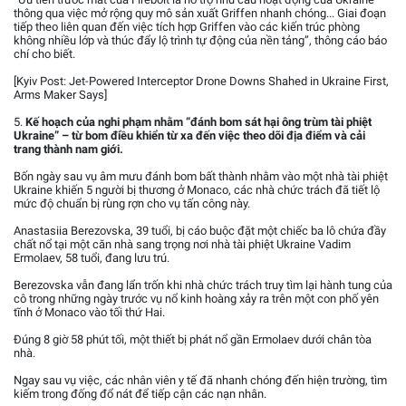
thông qua việc mở rộng quy mô sản xuất Griffen nhanh chóng... Giai đoạn
tiếp theo liên quan đến việc tích hợp Griffen vào các kiến trúc phòng
không nhiều lớp và thúc đẩy lộ trình tự động của nền tảng”, thông cáo báo
chí cho biết.
[Kyiv Post: Jet-Powered Interceptor Drone Downs Shahed in Ukraine First,
Arms Maker Says]
5.
Kế hoạch của nghi phạm nhằm “đánh bom sát hại ông trùm tài phiệt
Ukraine” – từ bom điều khiển từ xa đến việc theo dõi địa điểm và cải
trang thành nam giới.
Bốn ngày sau vụ âm mưu đánh bom bất thành nhằm vào một nhà tài phiệt
Ukraine khiến 5 người bị thương ở Monaco, các nhà chức trách đã tiết lộ
mức độ chuẩn bị rùng rợn cho vụ tấn công này.
Anastasiia Berezovska, 39 tuổi, bị cáo buộc đặt một chiếc ba lô chứa đầy
chất nổ tại một căn nhà sang trọng nơi nhà tài phiệt Ukraine Vadim
Ermolaev, 58 tuổi, đang lưu trú.
Berezovska vẫn đang lẩn trốn khi nhà chức trách truy tìm lại hành tung của
cô trong những ngày trước vụ nổ kinh hoàng xảy ra trên một con phố yên
tĩnh ở Monaco vào tối thứ Hai.
Đúng 8 giờ 58 phút tối, một thiết bị phát nổ gần Ermolaev dưới chân tòa
nhà.
Ngay sau vụ việc, các nhân viên y tế đã nhanh chóng đến hiện trường, tìm
kiếm trong đống đổ nát để tiếp cận các nạn nhân.