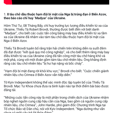
1.
8 tàu chở dầu thuộc hạm đội bí mật của Nga bị trúng đạn ở Biển Azov,
theo báo cáo chỉ huy ‘Madyar’ của Ukraine.
Hôm Thứ Tư, 08 Tháng Bẩy, chỉ huy trưởng lực lượng điều khiển từ xa của
Ukraine, Thiếu Tá Robert Brovdi, thường được biết đến với biệt danh
“Madyar”, cho biết các cuộc tấn công bằng máy bay điều khiển từ xa tầm
xa của Ukraine đã nhắm vào tám tàu chở dầu thuộc hạm đội bí mật của
Nga ở Biển Azov.
Thiếu Tá Brovdi tuyên bố rằng trận hải chiến trên không diễn ra suốt đêm
đã đạt được “kết quả quy mô công nghiệp”, và cho biết thêm rằng máy bay
điều khiển từ xa của Ukraine cũng đã tấn công một tàu chở hàng khô và
một phà, cùng với một đoàn gồm tám tàu chở nhiên liệu. Ông khẳng định
rằng các tàu chở nhiên liệu “bị hư hại nặng và bốc cháy”.
“Hạm đội bí mật đang rời khỏi khu vực,” Brovdi cho biết. “Cuộc chiến giành
nhiên liệu cho Crimea ở Biển Azov vẫn tiếp diễn.”
Tờ Kyiv Independent không thể xác minh độc lập tuyên bố của Thiếu Tá
Brovdi. Mạc Tư Khoa chưa đưa ra bình luận nào tại thời điểm bài báo được
đăng tải.
“Những cuộc tấn công này là một phần trong chiến dịch của Ukraine nhằm
bóp nghẹt nguồn cung cấp hậu cần của Nga, bao gồm cả nguồn cung cấp
nhiên liệu, cho Crimea”, John Hardie, phó giám đốc Chương trình Nga tại
Tổ chức Bảo vệ Dân chủ, nói với Kyiv Independent. “Nga dường như vẫn
chưa có một câu trả lời thỏa đáng.”