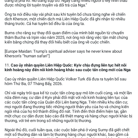
đang bị phá vỡ. Nó đang sụp đổ. Ngày càng nhiều người ở Mỹ nhìn thấu
được những lời tuyên truyền và dối trá của Nga.”
Ông ta nói điều này vài phút sau khi tuyên bố chưa từng nghe về chiến
dịch Kherson, một chiến dịch mà Liên Hiệp Quốc đã ghi nhận từ nhiều
tháng trước. Cả hai tuyên bố đều là của ông ta.
Burns cho rằng sự thay đổi quan điểm của mình bắt nguồn từ chuyến
thăm Bucha và Irpin vào năm 2025, nơi ông nói rằng việc tận mắt chứng
kiến bằng chứng đã thay đổi hiểu biết của ông về cuộc chiến.
[Europe Maidan: Trump’s spiritual adviser says he never knew about
Kherson’s “human safari”]
11.
Cao ủy nhân quyền Liên Hiệp Quốc: Kyiv chịu đựng liên tục hết nỗi
kinh hoàng này đến nỗi kinh hoàng khác sau cuộc tấn công mới của Nga
Cao ủy nhân quyền Liên Hiệp Quốc Volker Turk đã đưa ra tuyên bố sau
hôm Thứ Ba, 07 Tháng Bẩy, 2026.
Chỉ vài ngày trôi qua kể từ cuộc tấn công quy mô lớn cuối cùng, và một lần
nữa đêm nay, cư dân ở Kyiv phải đối mặt với nỗi kinh hoàng liên tục của
các cuộc tấn công của Quân đội Liên bang Nga. Trên nhiều khu dân cư,
mọi người đang thương tiếc những người thân yêu của họ và chứng kiến
ngôi nhà của họ trở thành đống đổ nát. Tính đến thời điểm hiện tại, gần
một chục cư dân được báo cáo đã thiệt mạng và hàng chục người khác bị
thương, với trẻ em trong số những người bị thương.
Ngoài thủ đô, cuối tuần qua, các cuộc bắn phá ở vùng Sumy đã giết chết
một số thường dân và làm bị thương hàng chục người khác, bao gồm cả