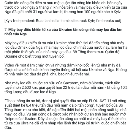
Cuộc tấn công đó diễn ra sau một cuộc tấn công lớn khác chỉ bốn ngày
trước đó, vào ngày 2 tháng 7, khi hỏa tiễn và máy bay điều khiển từ xa của
Nga đã giết chết 31 người và làm bị thương hơn 100 người khác ở Kyiv.
[Kyiv Independent: Russian ballistic missiles rock Kyiv, fire breaks out]
7.
Máy bay điều khiển từ xa của Ukraine tấn công nhà máy lọc dầu lớn
nhất của Nga
Máy bay điều khiển từ xa của Ukraine hôm thứ Hai đã tấn công nhà máy
lọc dầu Omsk của Nga, nhà máy lọc dầu lớn nhất của nước này, làm hư hại
một phần thiết yếu của nhà máy lọc dầu, Bộ Tổng tham mưu Quân đội
Ukraine cho biết trong một tuyên bố.
Video về một đám cháy lớn và những đám khói bốc lên từ nhà máy đã
được chia sẻ bởi các kênh truyền thông xã hội của Ukraine và Nga. Không
rõ nhà máy lọc dầu đã phải chịu bao nhiêu thiệt hại.
Nhà máy lọc dầu thuộc sở hữu của Gazprom, nằm ở Siberia, cách tiền
tuyến hơn 2.500 km, giải quyết hơn 22 triệu tấn dầu mỗi năm - khoảng 10%
tổng lượng dầu được lọc ở Nga.
“Theo thông tin sơ bộ, đơn vị giải quyết dầu sơ cấp ELOU-AVT-11 với công
suất thiết kế 8,4 triệu tấn dầu mỗi năm đã bị tấn công”, tuyên bố của Bộ
Tổng tham mưu cho biết, đề cập đến thiệt hại một phần công suất tại nhà
máy lọc dầu. Vụ tấn công đã được xác nhận bởi dự án tình báo nguồn mở
Dnipro của Ukraine. Đây là cuộc tấn công xa nhất mà máy bay điều khiển
từ xa của Ukraine đã xâm nhập vào lãnh thổ Nga kể từ khi cuộc chiến bắt
đầu.