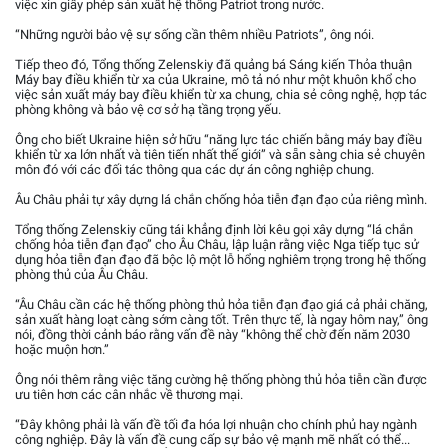
việc xin giấy phép sản xuất hệ thống Patriot trong nước.
“Những người bảo vệ sự sống cần thêm nhiều Patriots”, ông nói.
Tiếp theo đó, Tổng thống Zelenskiy đã quảng bá Sáng kiến Thỏa thuận
Máy bay điều khiển từ xa của Ukraine, mô tả nó như một khuôn khổ cho
việc sản xuất máy bay điều khiển từ xa chung, chia sẻ công nghệ, hợp tác
phòng không và bảo vệ cơ sở hạ tầng trọng yếu.
Ông cho biết Ukraine hiện sở hữu “năng lực tác chiến bằng máy bay điều
khiển từ xa lớn nhất và tiên tiến nhất thế giới” và sẵn sàng chia sẻ chuyên
môn đó với các đối tác thông qua các dự án công nghiệp chung.
Âu Châu phải tự xây dựng lá chắn chống hỏa tiễn đạn đạo của riêng mình.
Tổng thống Zelenskiy cũng tái khẳng định lời kêu gọi xây dựng “lá chắn
chống hỏa tiễn đạn đạo” cho Âu Châu, lập luận rằng việc Nga tiếp tục sử
dụng hỏa tiễn đạn đạo đã bộc lộ một lỗ hổng nghiêm trọng trong hệ thống
phòng thủ của Âu Châu.
“Âu Châu cần các hệ thống phòng thủ hỏa tiễn đạn đạo giá cả phải chăng,
sản xuất hàng loạt càng sớm càng tốt. Trên thực tế, là ngay hôm nay,” ông
nói, đồng thời cảnh báo rằng vấn đề này “không thể chờ đến năm 2030
hoặc muộn hơn.”
Ông nói thêm rằng việc tăng cường hệ thống phòng thủ hỏa tiễn cần được
ưu tiên hơn các cân nhắc về thương mại.
“Đây không phải là vấn đề tối đa hóa lợi nhuận cho chính phủ hay ngành
công nghiệp. Đây là vấn đề cung cấp sự bảo vệ mạnh mẽ nhất có thể...