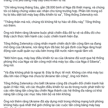
tháng, chủ yếu bằng máy bay điều khiển từ xa.
“Chỉ riêng trong tháng Sáu, gần 28.000 binh sĩ Nga đã thiệt mạng, và chúng
tôi có bằng chứng video xác nhận cho từng trường hợp. Phần lớn trong số
họ bị tiêu diệt bởi máy bay điều khiển từ xa”, Tổng thống Zelenskiy nói.
“Thẳng thắn mà nói, chúng tôi không hề tự hào về điều này,” Tổng thống
nói thêm.
Ông nói thêm rằng Ukraine buộc phải chiến đấu để tự vệ và điều đó cho
thấy cách thức tiến hành các cuộc chiến tranh hiện đại.
Tổng thống Zelenskiy cũng nhấn mạnh chiến dịch tấn công tầm xa đang
mở rộng của Ukraine, nói rằng Kyiv đã bác bỏ giả định của Nga rằng hoạt
động sản xuất quân sự sâu bên trong đất nước nằm ngoài tầm với.
“Mới hôm qua, máy bay điều khiển từ xa của Ukraine đã vượt qua hệ thống
phòng thủ của Nga và tấn công một nhà máy lọc dầu của Nga ở Siberia”,
ông nói.
“Và đây không phải là ngoại lệ. Đây là thực tế mới. Không còn nhà máy lọc
dầu lớn nào ở Nga mà chưa bị Ukraine tấn công”, ông nói thêm.
Tổng thống Zelenskiy cho biết Ukraine cũng đã chuyển đổi chiến tranh hải
quân ở Hắc Hải, với các thuyền điều khiển từ xa do trong nước phát triển từ
các nền tảng tấn công tàu chiến Nga thành các hệ thống đa năng có khả
năng tấn công các mục tiêu trên bộ và trên không.
Ông nói thêm rằng Ukraine đã xây dựng một trong những mạng lưới phòng
không hiệu quả nhất thế giới chống lại các cuộc tấn công bằng máy bay