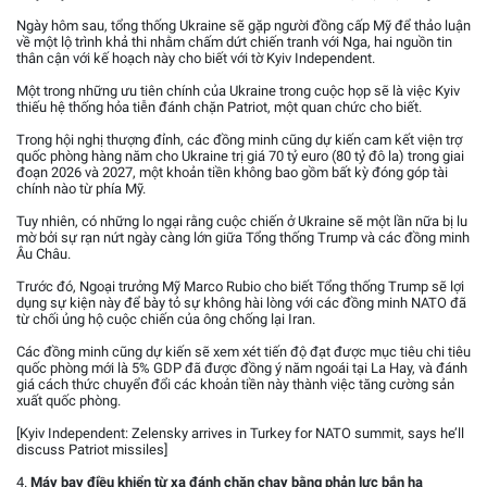
Ngày hôm sau, tổng thống Ukraine sẽ gặp người đồng cấp Mỹ để thảo luận
về một lộ trình khả thi nhằm chấm dứt chiến tranh với Nga, hai nguồn tin
thân cận với kế hoạch này cho biết với tờ Kyiv Independent.
Một trong những ưu tiên chính của Ukraine trong cuộc họp sẽ là việc Kyiv
thiếu hệ thống hỏa tiễn đánh chặn Patriot, một quan chức cho biết.
Trong hội nghị thượng đỉnh, các đồng minh cũng dự kiến cam kết viện trợ
quốc phòng hàng năm cho Ukraine trị giá 70 tỷ euro (80 tỷ đô la) trong giai
đoạn 2026 và 2027, một khoản tiền không bao gồm bất kỳ đóng góp tài
chính nào từ phía Mỹ.
Tuy nhiên, có những lo ngại rằng cuộc chiến ở Ukraine sẽ một lần nữa bị lu
mờ bởi sự rạn nứt ngày càng lớn giữa Tổng thống Trump và các đồng minh
Âu Châu.
Trước đó, Ngoại trưởng Mỹ Marco Rubio cho biết Tổng thống Trump sẽ lợi
dụng sự kiện này để bày tỏ sự không hài lòng với các đồng minh NATO đã
từ chối ủng hộ cuộc chiến của ông chống lại Iran.
Các đồng minh cũng dự kiến sẽ xem xét tiến độ đạt được mục tiêu chi tiêu
quốc phòng mới là 5% GDP đã được đồng ý năm ngoái tại La Hay, và đánh
giá cách thức chuyển đổi các khoản tiền này thành việc tăng cường sản
xuất quốc phòng.
[Kyiv Independent: Zelensky arrives in Turkey for NATO summit, says he’ll
discuss Patriot missiles]
4.
Máy bay điều khiển từ xa đánh chặn chạy bằng phản lực bắn hạ