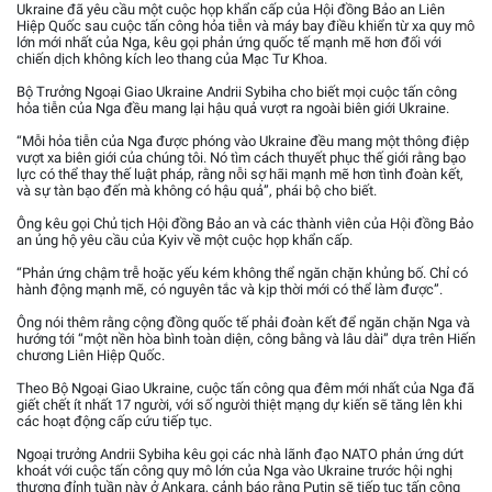
Ukraine đã yêu cầu một cuộc họp khẩn cấp của Hội đồng Bảo an Liên
Hiệp Quốc sau cuộc tấn công hỏa tiễn và máy bay điều khiển từ xa quy mô
lớn mới nhất của Nga, kêu gọi phản ứng quốc tế mạnh mẽ hơn đối với
chiến dịch không kích leo thang của Mạc Tư Khoa.
Bộ Trưởng Ngoại Giao Ukraine Andrii Sybiha cho biết mọi cuộc tấn công
hỏa tiễn của Nga đều mang lại hậu quả vượt ra ngoài biên giới Ukraine.
“Mỗi hỏa tiễn của Nga được phóng vào Ukraine đều mang một thông điệp
vượt xa biên giới của chúng tôi. Nó tìm cách thuyết phục thế giới rằng bạo
lực có thể thay thế luật pháp, rằng nỗi sợ hãi mạnh mẽ hơn tình đoàn kết,
và sự tàn bạo đến mà không có hậu quả”, phái bộ cho biết.
Ông kêu gọi Chủ tịch Hội đồng Bảo an và các thành viên của Hội đồng Bảo
an ủng hộ yêu cầu của Kyiv về một cuộc họp khẩn cấp.
“Phản ứng chậm trễ hoặc yếu kém không thể ngăn chặn khủng bố. Chỉ có
hành động mạnh mẽ, có nguyên tắc và kịp thời mới có thể làm được”.
Ông nói thêm rằng cộng đồng quốc tế phải đoàn kết để ngăn chặn Nga và
hướng tới “một nền hòa bình toàn diện, công bằng và lâu dài” dựa trên Hiến
chương Liên Hiệp Quốc.
Theo Bộ Ngoại Giao Ukraine, cuộc tấn công qua đêm mới nhất của Nga đã
giết chết ít nhất 17 người, với số người thiệt mạng dự kiến sẽ tăng lên khi
các hoạt động cấp cứu tiếp tục.
Ngoại trưởng Andrii Sybiha kêu gọi các nhà lãnh đạo NATO phản ứng dứt
khoát với cuộc tấn công quy mô lớn của Nga vào Ukraine trước hội nghị
thượng đỉnh tuần này ở Ankara, cảnh báo rằng Putin sẽ tiếp tục tấn công