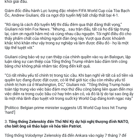
khỏi giải đấu.
Giám đốc điều hành Lực lượng đặc nhiệm FIFA World Cup của Tòa Bạch
Ốc, Andrew Giuliani, đã ca ngợi đội tuyển Mỹ bất chấp thất bại 4-1.
“Rõ ràng là cách đội tuyển Mỹ thi đấu đêm qua thật đáng thất vọng,”
Giuliani nói trên Fox News. “Nhưng... sau trận đấu, tất cả họ đã tập trung
lại, cảm ơn người hâm mộ và cùng nhau cầu nguyện. Tôi nghĩ điều đó cho
thấy phẩm chất của những người đàn ông này. Vượt qua được khoảnh
khắc khó khăn như vậy trong sự nghiệp và làm được điều đó - họ là một
tập thể tuyệt vời.”
Giuliani cũng bảo vệ sự can thiệp của chính quyền vào vụ án Balogun, lập
luận rằng sự can thiệp của Tổng thống Trump nhằm bảo đảm tính công
bằng chứ không phải nhằm tác động đến kết quả.
“Có rất nhiều yếu tố chính trị trong túc cầu. Khi bạn nghĩ về tất cả số tiền và
quyền lực đang được đặt cược, có lẽ thế giới túc cầu còn nhiều yếu tố
chính trị hơn cả ở Washington, DC,” Giuliani nói. “Tổng thống Trump hoàn
toàn tập trung vào việc bảo đảm mọi thứ đều công bằng liên quan đến mọi
việc diễn ra trong cuộc bầu cử hay trên sân cỏ, và đó là lý do tại sao ông ấy
là một nhà lãnh đạo tuyệt vời trong suốt kỳ World Cup đáng kinh ngạc này.”
[Politico: Belgian prime minister suggests US World Cup loss hit Trump
‘hard’]
3.
Tổng thống Zelenskiy đến Thổ Nhĩ Kỳ dự hội nghị thượng đỉnh NATO,
cho biết ông sẽ thảo luận về hỏa tiễn Patriot.
Tổng thống Volodymyr Zelenskiy đã đến Ankara vào ngày 7 tháng 7 để