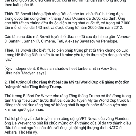
thể không còn đủ điều kiện được coi là tàu vận tải dân sự thông thường
theo luật quốc tế.
Thiếu Tá Brovdi khẳng định rằng “tất cả các tàu chở dầu” bị trúng đạn
trong cuộc tấn công đêm 7 tháng 7 của Ukraine đã được xác định. Ông
cho biết tất cả chúng đều thuộc diện trừng phạt quốc tế, có trọng tải 7.000
tấn mỗi chiếc, dài 140 mét và được đóng từ năm 2006 đến năm 2012.
Các tàu chở dầu mà Brovdi tuyên bố Ukraine đã xác định bao gồm Venera-
3, Sanar-1, Sanar-17, Climene, Teti, Aleksey Savrasov và Penelope.
Thiếu Tá Brovdi cho biết: “Các biện pháp trừng phạt từ trên không do Lực
lượng Hệ thống Điều khiển từ xa Ukraine yêu tự do thực hiện đang có hiệu
lực.”
[Kyiv Independent: 8 Russian shadow fleet tankers hit in Azov Sea,
Ukraine’s ‘Madyar’ says]
2.
Thủ tướng Bỉ cho rằng thất bại của Mỹ tại World Cup đã giáng một đòn
“nặng nề” vào Tổng thống Trump.
Thủ tướng Bỉ Bart De Wever cho rằng Tổng thống Trump có thể đang trong
tâm trạng “tiêu cực” trước thất bại của đội tuyển Mỹ tại World Cup trước Bỉ,
đồng thời nói đùa rằng ông sẽ không phải là người nhắc đến chuyện này
khi hai người gặp nhau.
Trả lời phỏng vấn đài truyền hình công cộng VRT News của vùng Flanders,
ông De Wever cho biết lời chúc mừng chiến thắng của Bỉ đã trở thành điều
đầu tiên mọi người nhắc đến với ông tại hội nghị thượng đỉnh NATO ở
Ankara, Thổ Nhĩ Kỳ.