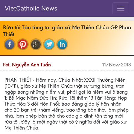
VietCatholic News
Rửa tôi Tân tòng tại giáo xứ Mẹ Thiên Chúa GP Phan
Thiết
Pet. Nguyễn Anh Tuấn
11/Nov/2013
PHAN THIẾT - Hôm nay, Chúa Nhật XXXII Thường Niên
(10/11), giáo xứ Mẹ Thiên Chúa thật sự tưng bừng, tràn
ngập trong những niềm vui, phải gọi là niềm vui 5 trong
1: Bế Mạc Năm Đức Tin; Rửa Tội thêm 13 Tân Tòng; Hợp
Thức Hóa 3 đôi Hôn Phối; trao Bằng giáo lý hôn nhân
cho 20 bạn trẻ; thăm viếng, trao tặng bàn thờ, làm phép
nhà, làm phép bàn thờ cho các gia đình tân tòng mới
rửa tội. Đây là một ngày thật có ý nghĩa đối với giáo xứ
Mẹ Thiên Chúa.