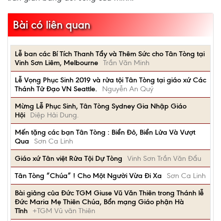
Bài có liên quan
Lễ ban các Bí Tích Thanh Tẩy và Thêm Sức cho Tân Tòng tại
Vinh Sơn Liêm, Melbourne
Trần Văn Minh
Lễ Vọng Phục Sinh 2019 và rửa tội Tân Tòng tại giáo xứ Các
Thánh Tử Đạo VN Seattle.
Nguyễn An Quý
Mừng Lễ Phục Sinh, Tân Tòng Sydney Gia Nhập Giáo
Hội
Diệp Hải Dung.
Mến tặng các bạn Tân Tòng : Biển Đỏ, Biển Lửa Và Vượt
Qua
Sơn Ca Linh
Giáo xứ Tân việt Rửa Tội Dự Tòng
Vinh Sơn Trần Văn Đẩu
Tân Tòng “Chúa” ! Cho Một Người Vừa Đi Xa
Sơn Ca Linh
Bài giảng của Đức TGM Giuse Vũ Văn Thiên trong Thánh lễ
Đức Maria Mẹ Thiên Chúa, Bổn mạng Giáo phận Hà
Tĩnh
+TGM Vũ văn Thiên