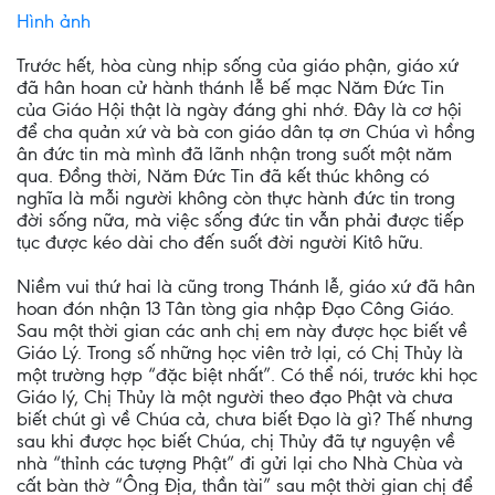
Hình ảnh
Trước hết, hòa cùng nhịp sống của giáo phận, giáo xứ
đã hân hoan cử hành thánh lễ bế mạc Năm Đức Tin
của Giáo Hội thật là ngày đáng ghi nhớ. Đây là cơ hội
để cha quản xứ và bà con giáo dân tạ ơn Chúa vì hồng
ân đức tin mà mình đã lãnh nhận trong suốt một năm
qua. Đồng thời, Năm Đức Tin đã kết thúc không có
nghĩa là mỗi người không còn thực hành đức tin trong
đời sống nữa, mà việc sống đức tin vẫn phải được tiếp
tục được kéo dài cho đến suốt đời người Kitô hữu.
Niềm vui thứ hai là cũng trong Thánh lễ, giáo xứ đã hân
hoan đón nhận 13 Tân tòng gia nhập Đạo Công Giáo.
Sau một thời gian các anh chị em này được học biết về
Giáo Lý. Trong số những học viên trở lại, có Chị Thủy là
một trường hợp “đặc biệt nhất”. Có thể nói, trước khi học
Giáo lý, Chị Thủy là một người theo đạo Phật và chưa
biết chút gì về Chúa cả, chưa biết Đạo là gì? Thế nhưng
sau khi được học biết Chúa, chị Thủy đã tự nguyện về
nhà “thỉnh các tượng Phật” đi gửi lại cho Nhà Chùa và
cất bàn thờ “Ông Địa, thần tài” sau một thời gian chị để