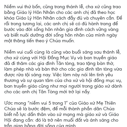
Niềm vui thứ bốn, cũng trong thánh lễ, cha xứ cũng trao
bằng Giáo lý Hôn Nhân cho các anh chị đã theo học
khóa Giáo Lý Hôn Nhân cách đầy đủ và chuyên cần. Để
rồi trong tương lai, các anh chị sẽ có đủ hành trang để
bước vào đời sống hôn nhân gia đình cách vững vàng
và biết nuôi dưỡng đời sống hôn nhân của mình ngày
một thăng tiến theo ý Chúa muốn.
Niềm vui cuối cùng là cũng vào buổi sáng sau thánh lễ,
cha xứ cùng với Hội Đồng Mục Vụ và ban truyền giáo
đã đi thăm các gia đình Tân tòng, trao tặng bàn thờ,
làm phép nhà và bàn thờ cho các gia đình tân tòng vừa
được rửa tội sáng nay. Việc làm này nói lên tình yêu
thương và sự quan tâm của cha xứ và hội đồng mục vụ,
ban truyền giáo cũng như mọi người trong giáo xứ dành
cho các anh chị Tân Tòng mới trở lại nầy.
Ước mong “niềm vui 5 trong 1” của Giáo xứ Mẹ Thiên
Chúa sẽ là bước đệm, để mỗi thành phần dân Chúa
biết nỗ lực dấn thân vào sứ mạng mà giáo xứ và Giáo
Hội đang cần: đó là trở nên muối đất và ánh sáng cho
trần gian bằng đời sống của mình.