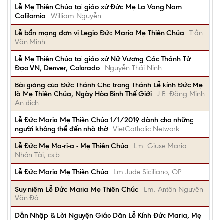
Lễ Mẹ Thiên Chúa tại giáo xứ Đức Mẹ La Vang Nam
California
William Nguyễn
Lễ bổn mạng đơn vị Legio Đức Maria Mẹ Thiên Chúa
Trần
Văn Minh
Lễ Mẹ Thiên Chúa tại giáo xứ Nữ Vương Các Thánh Tử
Đạo VN, Denver, Colorado
Nguyễn Thái Ninh
Bài giảng của Đức Thánh Cha trong Thánh Lễ kính Đức Mẹ
là Mẹ Thiên Chúa, Ngày Hòa Bình Thế Giới
J.B. Đặng Minh
An dịch
Lễ Đức Maria Mẹ Thiên Chúa 1/1/2019 dành cho những
người không thể đến nhà thờ
VietCatholic Network
Lễ Đức Mẹ Ma-ri-a - Mẹ Thiên Chúa
Lm. Giuse Maria
Nhân Tài, csjb.
Lễ Đức Maria Mẹ Thiên Chúa
Lm Jude Siciliano, OP
Suy niệm Lễ Đức Maria Mẹ Thiên Chúa
Lm. Antôn Nguyễn
Văn Độ
Dẫn Nhập & Lời Nguyện Giáo Dân Lễ Kính Đức Maria, Mẹ