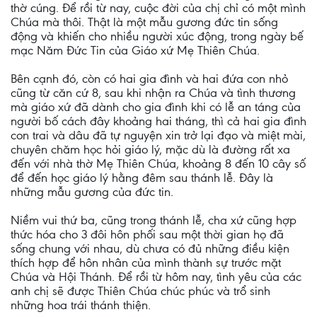
thờ cúng. Để rồi từ nay, cuộc đời của chị chỉ có một mình
Chúa mà thôi. Thật là một mẫu gương đức tin sống
động và khiến cho nhiều người xúc động, trong ngày bế
mạc Năm Đức Tin của Giáo xứ Mẹ Thiên Chúa.
Bên cạnh đó, còn có hai gia đình và hai đứa con nhỏ
cũng từ căn cứ 8, sau khi nhận ra Chúa và tình thương
mà giáo xứ đã dành cho gia đình khi có lễ an táng của
người bố cách đây khoảng hai tháng, thì cả hai gia đình
con trai và dâu đã tự nguyện xin trở lại đạo và miệt mài,
chuyên chăm học hỏi giáo lý, mặc dù là đường rất xa
đến với nhà thờ Mẹ Thiên Chúa, khoảng 8 đến 10 cây số
để đến học giáo lý hằng đêm sau thánh lễ. Đây là
những mẫu gương của đức tin.
Niềm vui thứ ba, cũng trong thánh lễ, cha xứ cũng hợp
thức hóa cho 3 đôi hôn phối sau một thời gian họ đã
sống chung với nhau, dù chưa có đủ những điều kiện
thích hợp để hôn nhân của mình thành sự trước mặt
Chúa và Hội Thánh. Để rồi từ hôm nay, tình yêu của các
anh chị sẽ được Thiên Chúa chúc phúc và trổ sinh
những hoa trái thánh thiện.