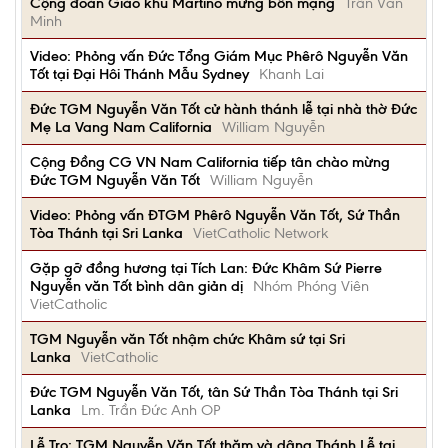
Cộng đoàn Giáo khu Martino mừng bổn mạng
Trần Văn
Minh
Video: Phỏng vấn Đức Tổng Giám Mục Phêrô Nguyễn Văn
Tốt tại Đại Hôi Thánh Mẫu Sydney
Khanh Lai
Đức TGM Nguyễn Văn Tốt cử hành thánh lễ tại nhà thờ Đức
Mẹ La Vang Nam California
William Nguyễn
Cộng Đồng CG VN Nam California tiếp tân chào mừng
Đức TGM Nguyễn Văn Tốt
William Nguyễn
Video: Phỏng vấn ĐTGM Phêrô Nguyễn Văn Tốt, Sứ Thần
Tòa Thánh tại Sri Lanka
VietCatholic Network
Gặp gỡ đồng hương tại Tích Lan: Đức Khâm Sứ Pierre
Nguyễn văn Tốt bình dân giản dị
Nhóm Phóng Viên
VietCatholic
TGM Nguyễn văn Tốt nhậm chức Khâm sứ tại Sri
Lanka
VietCatholic
Đức TGM Nguyễn Văn Tốt, tân Sứ Thần Tòa Thánh tại Sri
Lanka
Lm. Trần Đức Anh OP
Lễ Tro: TGM Nguyễn Văn Tốt thăm và dâng Thánh Lễ tại