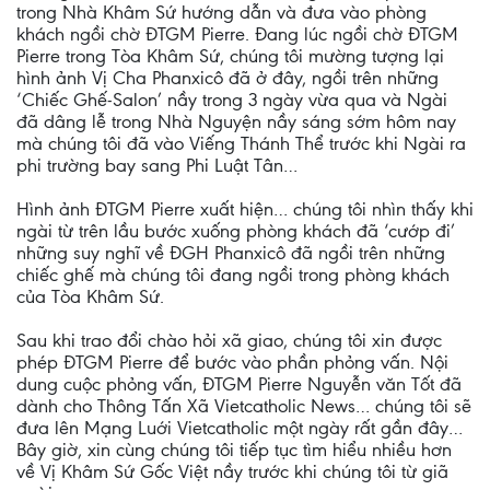
trong Nhà Khâm Sứ hướng dẫn và đưa vào phòng
khách ngồi chờ ĐTGM Pierre. Đang lúc ngồi chờ ĐTGM
Pierre trong Tòa Khâm Sứ, chúng tôi mường tượng lại
hình ảnh Vị Cha Phanxicô đã ở đây, ngồi trên những
‘Chiếc Ghế-Salon’ nầy trong 3 ngày vừa qua và Ngài
đã dâng lễ trong Nhà Nguyện nầy sáng sớm hôm nay
mà chúng tôi đã vào Viếng Thánh Thể trước khi Ngài ra
phi trường bay sang Phi Luật Tân…
Hình ảnh ĐTGM Pierre xuất hiện… chúng tôi nhìn thấy khi
ngài từ trên lầu bước xuống phòng khách đã ‘cướp đi’
những suy nghĩ về ĐGH Phanxicô đã ngồi trên những
chiếc ghế mà chúng tôi đang ngồi trong phòng khách
của Tòa Khâm Sứ.
Sau khi trao đổi chào hỏi xã giao, chúng tôi xin được
phép ĐTGM Pierre để bước vào phần phỏng vấn. Nội
dung cuộc phỏng vấn, ĐTGM Pierre Nguyễn văn Tốt đã
dành cho Thông Tấn Xã Vietcatholic News… chúng tôi sẽ
đưa lên Mạng Luới Vietcatholic một ngày rất gần đây…
Bây giờ, xin cùng chúng tôi tiếp tục tìm hiểu nhiều hơn
về Vị Khâm Sứ Gốc Việt nầy trước khi chúng tôi từ giã