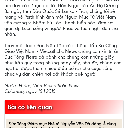
nơi đây còn được gọi là ‘Hòn Ngọc của Ấn Độ Dương’.
Ba ngày trên Đảo Quốc Sri Lanka - Tích, chúng tôi sẽ
mang về Perth hình ảnh một Nguời Mục Tử Việt Nam
trên cương vị Khâm Sứ Tòa Thánh hiền hòa, đơn sơ,
giản dị. Luôn sống vì người khác và luôn nghĩ đến tha
nhân.
Thay mặt Toàn Ban Biên Tập của Thông Tấn Xã Công
Giáo Việt Nam - Vietcatholic News chúng con xin tri ân
Đức Tổng Pierre đã dành cho chúng con những giây
phút trân quý trong những ngày nầy, nhờ đó, chúng con
học hỏi được thêm nhiều điều bổ ích cho cuộc sống
phục vụ đàn chiên nơi đất khách quê người.
Nhóm Phóng Viên Vietcatholic News
Colombo, ngày 15.1.2015
Bài có liên quan
Đức Tổng Giám mục Phê rô Nguyễn Văn Tốt dâng lễ cùng