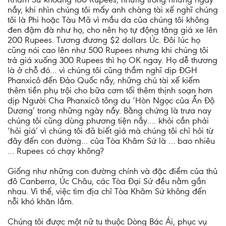
nầy, khi nhìn chúng tôi mấy anh chàng tài xế nghĩ chúng
tôi là Phi hoặc Tàu Mã vì mầu da của chúng tôi không
đen đậm đà như họ, cho nên họ tự động tăng giá xe lên
200 Rupees. Tương đương $2 dollars Úc. Đôi lúc họ
cũng nói cao lên như 500 Rupees nhưng khi chúng tôi
trả giá xuống 300 Rupees thì họ OK ngay. Họ dễ thương
là ở chỗ đó… vì chúng tôi cũng thầm nghĩ dịp ĐGH
Phanxicô đến Đảo Quốc nầy, những chú tài xế kiếm
thêm tiền phụ trội cho bữa cơm tối thêm thịnh soạn hơn
dịp Người Cha Phanxicô tông du ‘Hòn Ngọc của Ấn Độ
Dương’ trong những ngày nầy. Bằng chứng là trưa nay
chúng tôi cũng dùng phương tiện nầy…. khỏi cần phải
‘hỏi giá’ vì chúng tôi đã biết giá mà chúng tôi chỉ hỏi từ
đây đến con đường… của Tòa Khâm Sứ là … bao nhiêu
… Rupees có chạy không?
Giống như những con đường chính và đặc điểm của thủ
đô Canberra, Úc Châu, các Tòa Đại Sứ đều nằm gần
nhau. Vì thế, việc tìm địa chỉ Tòa Khâm Sứ không đến
nỗi khó khăn lắm.
Chúng tôi được một nữ tu thuộc Dòng Bác Ái, phục vụ