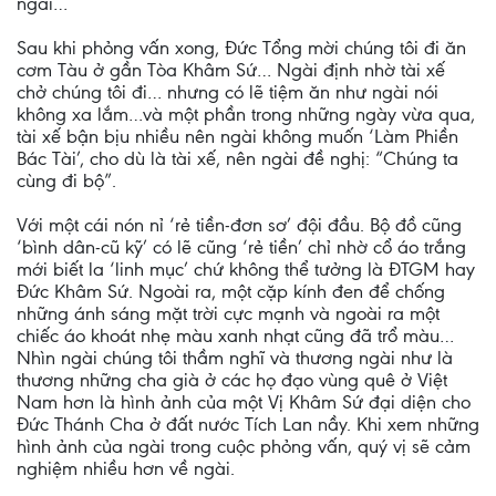
ngài…
Sau khi phỏng vấn xong, Đức Tổng mời chúng tôi đi ăn
cơm Tàu ở gần Tòa Khâm Sứ… Ngài định nhờ tài xế
chở chúng tôi đi… nhưng có lẽ tiệm ăn như ngài nói
không xa lắm…và một phần trong những ngày vừa qua,
tài xế bận bịu nhiều nên ngài không muốn ‘Làm Phiền
Bác Tài’, cho dù là tài xế, nên ngài đề nghị: “Chúng ta
cùng đi bộ”.
Với một cái nón nỉ ‘rẻ tiền-đơn sơ’ đội đầu. Bộ đồ cũng
‘bình dân-cũ kỹ’ có lẽ cũng ‘rẻ tiền’ chỉ nhờ cổ áo trắng
mới biết la ‘linh mục’ chứ không thể tưởng là ĐTGM hay
Đức Khâm Sứ. Ngoài ra, một cặp kính đen để chống
những ánh sáng mặt trời cực mạnh và ngoài ra một
chiếc áo khoát nhẹ màu xanh nhạt cũng đã trổ màu…
Nhìn ngài chúng tôi thầm nghĩ và thương ngài như là
thương những cha già ở các họ đạo vùng quê ở Việt
Nam hơn là hình ảnh của một Vị Khâm Sứ đại diện cho
Đức Thánh Cha ở đất nước Tích Lan nầy. Khi xem những
hình ảnh của ngài trong cuộc phỏng vấn, quý vị sẽ cảm
nghiệm nhiều hơn về ngài.