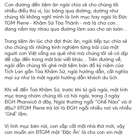
Con đường đến tiệm ăn ngài chia sẻ cho chúng tôi
nhiều điều thú vị, lúc băng qua đường, dường như
chúng tôi không nghĩ mình là linh mục hay ngài là Đức
TGM Pierre - Khâm Sứ Tòa Thánh - mà là cha con…
đang nắm tay nhau qua đường làm sao cho an toàn…
Trong tiệm ăn lúc chờ đợi thức ăn, ngài tiếp tục chia sẻ
cho chúng tôi những kinh nghiệm từng trải của một
nguời con Việt sống xa quê nhà mà chúng tôi sẽ có dịp
đề cập đến trong một bài viết khác… Trên đường về,
ngài dẫn chúng tôi ghé một tiệm bán đồ kỷ niệm của
Tích Lan gần Tòa Khâm Sứ, ngài hướng dẫn, cắt nghĩa
mọi sự như là một người hướng dẫn khách du lịch.
Khi về đến Toà Khâm Sứ, trước khi từ giã ngài, một linh
mục trong nhóm chúng tôi có hỏi ngài, trong 3 ngày
ĐGH Phanxicô ở đây, Ngài thường ngồi “Ghế Nào” và ở
đâu? ĐTGM Pierre trả lời là ĐGH ngồi nhiều nơi và nhiều
‘Ghế’ lắm.
Vị linh mục bèn nói, con sắp cất một nhà thờ mới, vậy
con muốn xin ĐTGM một ‘Đặc Ân’ là cho con xin một