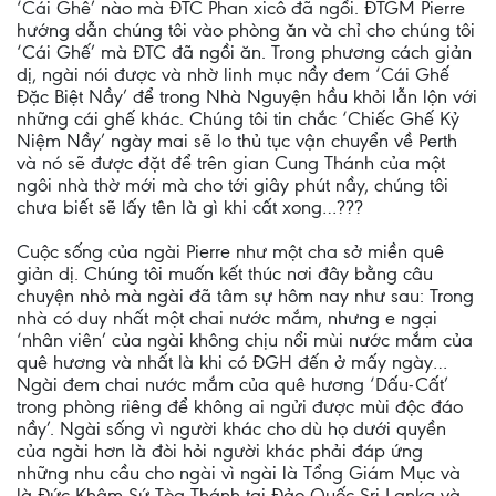
‘Cái Ghê’ nào mà ĐTC Phan xicô đã ngồi. ĐTGM Pierre
hướng dẫn chúng tôi vào phòng ăn và chỉ cho chúng tôi
‘Cái Ghế’ mà ĐTC đã ngồi ăn. Trong phương cách giản
dị, ngài nói được và nhờ linh mục nầy đem ‘Cái Ghế
Đặc Biệt Nầy’ để trong Nhà Nguyện hầu khỏi lẫn lộn với
những cái ghế khác. Chúng tôi tin chắc ‘Chiếc Ghế Kỷ
Niệm Nầy’ ngày mai sẽ lo thủ tục vận chuyển về Perth
và nó sẽ được đặt để trên gian Cung Thánh của một
ngôi nhà thờ mới mà cho tới giây phút nầy, chúng tôi
chưa biết sẽ lấy tên là gì khi cất xong…???
Cuộc sống của ngài Pierre như một cha sở miền quê
giản dị. Chúng tôi muốn kết thúc nơi đây bằng câu
chuyện nhỏ mà ngài đã tâm sự hôm nay như sau: Trong
nhà có duy nhất một chai nước mắm, nhưng e ngại
‘nhân viên’ của ngài không chịu nổi mùi nước mắm của
quê hương và nhất là khi có ĐGH đến ở mấy ngày…
Ngài đem chai nước mắm của quê hương ‘Dấu-Cất’
trong phòng riêng để không ai ngửi được mùi độc đáo
nầy’. Ngài sống vì người khác cho dù họ dưới quyền
của ngài hơn là đòi hỏi người khác phải đáp ứng
những nhu cầu cho ngài vì ngài là Tổng Giám Mục và
là Đức Khâm Sứ Tòa Thánh tại Đảo Quốc Sri Lanka và