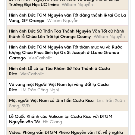
Trường Đại Học UC Irvine
William Nguyễn
Hình ảnh Đức TGM Nguyễn văn Tốt dâng thánh lễ tại Gx La
Vang, GP Orange
William Nguyễn
Hình ảnh Đức Sứ Thần Tòa Thánh Nguyễn Văn Tốt cử hành
thánh lễ Chúa Lên Trời tại Orange County
William Nguyễn
Hình ảnh Đức TGM Nguyễn văn Tốt thăm mục vu và Rước
tượng Chúa Phục Sinh tại Gx St Joseph ở LLano Grande
Cartago
VietCatholic
Hình ảnh Lễ Lá tại Tòa Khâm Sứ Tòa Thánh ở Costa
Rica
VietCatholic
Vẻ vang một Người Việt Nam tại vùng đất lạ Costa
Rica
LM Trần Công Nghị
Một người Việt Nam có tâm hồn Costa Rica
Lm. Trần Xuân
Sang, SVD
Lễ Quốc Khánh của Vatican tại Costa Rica với ĐTGM
Nguyễn văn Tốt
Hà Giang
Video: Phỏng vấn ĐTGM Phêrô Nguyễn văn Tốt về ý nghĩa