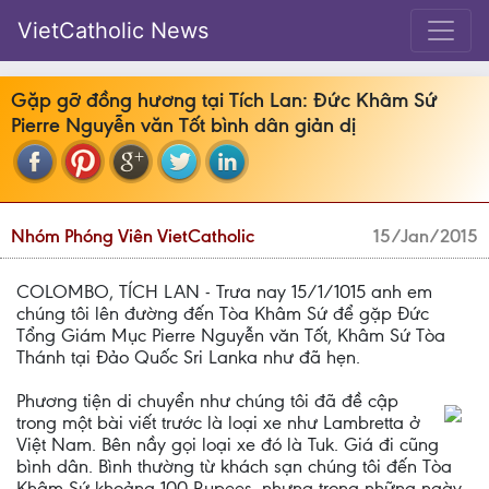
VietCatholic News
Gặp gỡ đồng hương tại Tích Lan: Đức Khâm Sứ
Pierre Nguyễn văn Tốt bình dân giản dị
Nhóm Phóng Viên VietCatholic
15/Jan/2015
COLOMBO, TÍCH LAN - Trưa nay 15/1/1015 anh em
chúng tôi lên đường đến Tòa Khâm Sứ để gặp Đức
Tổng Giám Mục Pierre Nguyễn văn Tốt, Khâm Sứ Tòa
Thánh tại Đảo Quốc Sri Lanka như đã hẹn.
Phương tiện di chuyển như chúng tôi đã đề cập
trong một bài viết trước là loại xe như Lambretta ở
Việt Nam. Bên nầy gọi loại xe đó là Tuk. Giá đi cũng
bình dân. Bình thường từ khách sạn chúng tôi đến Tòa
Khâm Sứ khoảng 100 Rupees, nhưng trong những ngày