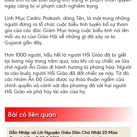
ngày càng bị vi phạm cách nghiêm trọng.
Linh Mục Cedric Prakash, dòng Tên, là một trong những
người đứng ra tổ chức cuộc biểu tình tuyên bố sự tham
gia của các đức Giám Mục trong cuộc biểu tình nói lên
mối ưu tư của Giáo Hội về những gì đã xảy ra ta
Gujarat gần đây.
Hơn 1000 người, hầu hết là người Hồi Giáo đã bị giết
tại bang này trong năm qua, sau khi có vụ chiếc xe lửa
chở người Ấn Giáo đi hành hương bị phóng hỏa. Người
ta cáo buộc người Hồi Giáo đã đốt chiếc xe này. Từ đó
các nhóm Ấn Ðộ Giáo được sự thỏa thuận ngầm của
chính quyền và cảnh sát địa phương đã sát hại người
Hồi Giáo và phá hủy tài sản của họ.
Bài có liên quan
Dẫn Nhập và Lời Nguyện Giáo Dân Chủ Nhật 25 Mùa