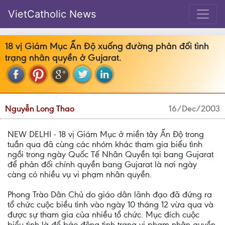
VietCatholic News
18 vị Giám Mục Ấn Ðộ xuống đường phản đối tình
trạng nhân quyền ở Gujarat.
Nguyễn Long Thao
16/Dec/2003
NEW DELHI - 18 vị Giám Mục ở miền tây Ấn Ðộ trong
tuần qua đã cùng các nhóm khác tham gia biểu tình
ngồi trong ngày Quốc Tế Nhân Quyền tại bang Gujarat
để phản đối chính quyền bang Gujarat là nơi ngày
càng có nhiều vụ vi phạm nhân quyền.
Phong Trào Dân Chủ do giáo dân lãnh đạo đã đứng ra
tổ chức cuộc biều tình vào ngày 10 tháng 12 vừa qua và
được sự tham gia của nhiều tổ chức. Mục đích cuộc
biểu tình là để báo động tình trạng vi phạm nhân quyền