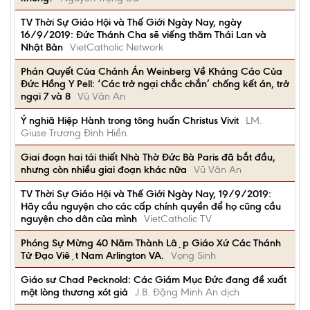
TV Thời Sự Giáo Hội và Thế Giới Ngày Nay, ngày
16/9/2019: Đức Thánh Cha sẽ viếng thăm Thái Lan và
Nhật Bản
VietCatholic Network
Phán Quyết Của Chánh Án Weinberg Về Kháng Cáo Của
Đức Hồng Y Pell: ‘Các trở ngại chắc chắn’ chống kết án, trở
ngại 7 và 8
Vũ Văn An
Ý nghiã Hiệp Hành trong tông huấn Christus Vivit
LM.
Giuse Trương Đình Hiền.
Giai đoạn hai tái thiết Nhà Thờ Đức Bà Paris đã bắt đầu,
nhưng còn nhiều giai đoạn khác nữa
Vũ Văn An
TV Thời Sự Giáo Hội và Thế Giới Ngày Nay, 19/9/2019:
Hãy cầu nguyện cho các cấp chính quyền để họ cũng cầu
nguyện cho dân của mình
VietCatholic TV
Phóng Sự Mừng 40 Năm Thành Lập Giáo Xứ Các Thánh
Tử Đạo Việt Nam Arlington VA.
Vọng Sinh
Giáo sư Chad Pecknold: Các Giám Mục Đức đang đề xuất
một lòng thương xót giả
J.B. Đặng Minh An dịch