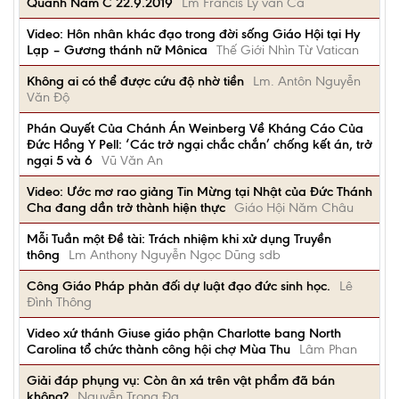
Quanh Năm C 22.9.2019
Lm Francis Lý văn Ca
Video: Hôn nhân khác đạo trong đời sống Giáo Hội tại Hy
Lạp – Gương thánh nữ Mônica
Thế Giới Nhìn Từ Vatican
Không ai có thể được cứu độ nhờ tiền
Lm. Antôn Nguyễn
Văn Độ
Phán Quyết Của Chánh Án Weinberg Về Kháng Cáo Của
Đức Hồng Y Pell: ‘Các trở ngại chắc chắn’ chống kết án, trở
ngại 5 và 6
Vũ Văn An
Video: Ước mơ rao giảng Tin Mừng tại Nhật của Đức Thánh
Cha đang dần trở thành hiện thực
Giáo Hội Năm Châu
Mỗi Tuần một Đề tài: Trách nhiệm khi xử dụng Truyền
thông
Lm Anthony Nguyễn Ngọc Dũng sdb
Công Giáo Pháp phản đối dự luật đạo đức sinh học.
Lê
Đình Thông
Video xứ thánh Giuse giáo phận Charlotte bang North
Carolina tổ chức thành công hội chợ Mùa Thu
Lâm Phan
Giải đáp phụng vụ: Còn ân xá trên vật phẩm đã bán
không?
Nguyễn Trọng Đa