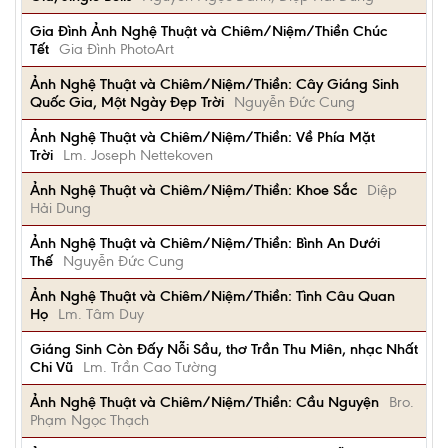
Gia Đình Ảnh Nghệ Thuật và Chiêm/Niệm/Thiền Chúc
Tết
Gia Đình PhotoArt
Ảnh Nghệ Thuật và Chiêm/Niệm/Thiền: Cây Giáng Sinh
Quốc Gia, Một Ngày Đẹp Trời
Nguyễn Đức Cung
Ảnh Nghệ Thuật và Chiêm/Niệm/Thiền: Về Phía Mặt
Trời
Lm. Joseph Nettekoven
Ảnh Nghệ Thuật và Chiêm/Niệm/Thiền: Khoe Sắc
Diệp
Hải Dung
Ảnh Nghệ Thuật và Chiêm/Niệm/Thiền: Bình An Dưới
Thế
Nguyễn Đức Cung
Ảnh Nghệ Thuật và Chiêm/Niệm/Thiền: Tình Câu Quan
Họ
Lm. Tâm Duy
Giáng Sinh Còn Đấy Nỗi Sầu, thơ Trần Thu Miên, nhạc Nhất
Chi Vũ
Lm. Trần Cao Tường
Ảnh Nghệ Thuật và Chiêm/Niệm/Thiền: Cầu Nguyện
Bro.
Phạm Ngọc Thạch