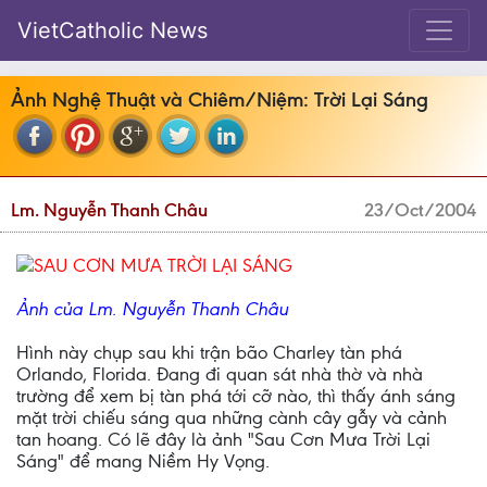
VietCatholic News
Ảnh Nghệ Thuật và Chiêm/Niệm: Trời Lại Sáng
Lm. Nguyễn Thanh Châu
23/Oct/2004
SAU CƠN MƯA TRỜI LẠI SÁNG
Ảnh của Lm. Nguyễn Thanh Châu
Hình này chụp sau khi trận bão Charley tàn phá
Orlando, Florida. Đang đi quan sát nhà thờ và nhà
trường để xem bị tàn phá tới cỡ nào, thì thấy ánh sáng
mặt trời chiếu sáng qua những cành cây gẫy và cảnh
tan hoang. Có lẽ đây là ảnh "Sau Cơn Mưa Trời Lại
Sáng" để mang Niềm Hy Vọng.