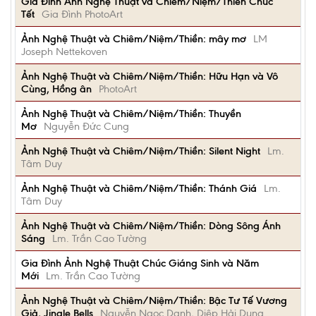
Gia Đình Ảnh Nghệ Thuật và Chiêm/Niệm/Thiền Chúc
Tết
Gia Đình PhotoArt
Ảnh Nghệ Thuật và Chiêm/Niệm/Thiền: mây mơ
LM
Joseph Nettekoven
Ảnh Nghệ Thuật và Chiêm/Niệm/Thiền: Hữu Hạn và Vô
Cùng, Hồng ân
PhotoArt
Ảnh Nghệ Thuật và Chiêm/Niệm/Thiền: Thuyền
Mơ
Nguyễn Đức Cung
Ảnh Nghệ Thuật và Chiêm/Niệm/Thiền: Silent Night
Lm.
Tâm Duy
Ảnh Nghệ Thuật và Chiêm/Niệm/Thiền: Thánh Giá
Lm.
Tâm Duy
Ảnh Nghệ Thuật và Chiêm/Niệm/Thiền: Dòng Sông Ánh
Sáng
Lm. Trần Cao Tường
Gia Đình Ảnh Nghệ Thuật Chúc Giáng Sinh và Năm
Mới
Lm. Trần Cao Tường
Ảnh Nghệ Thuật và Chiêm/Niệm/Thiền: Bậc Tư Tế Vương
Giả, Jingle Bells
Nguyễn Ngọc Danh, Diệp Hải Dung