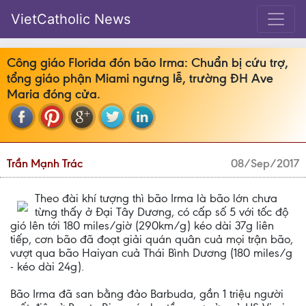
VietCatholic News
Công giáo Florida đón bão Irma: Chuẩn bị cứu trợ,
tổng giáo phận Miami ngưng lễ, trường ĐH Ave
Maria đóng cửa.
Trần Mạnh Trác
08/Sep/2017
Theo đài khí tượng thì bão Irma là bão lớn chưa
từng thấy ở Đại Tây Dương, có cấp số 5 với tốc độ
gió lên tới 180 miles/giờ (290km/g) kéo dài 37g liên
tiếp, cơn bão đã đoạt giải quán quân cuả mọi trận bão,
vượt qua bão Haiyan cuả Thái Bình Dương (180 miles/g
- kéo dài 24g).
Bão Irma đã san bằng đảo Barbuda, gần 1 triệu người