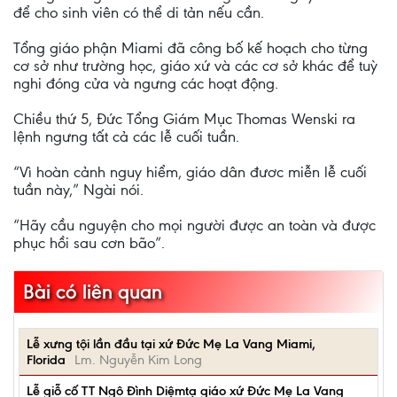
để cho sinh viên có thể di tản nếu cần.
Tổng giáo phận Miami đã công bố kế hoạch cho từng
cơ sở như trường học, giáo xứ và các cơ sở khác để tuỳ
nghi đóng cửa và ngưng các hoạt động.
Chiều thứ 5, Đức Tổng Giám Mục Thomas Wenski ra
lệnh ngưng tất cả các lễ cuối tuần.
“Vì hoàn cảnh nguy hiểm, giáo dân đươc miễn lễ cuối
tuần này,” Ngài nói.
“Hãy cầu nguyện cho mọi người được an toàn và được
phục hồi sau cơn bão”.
Bài có liên quan
Lễ xưng tội lần đầu tại xứ Đức Mẹ La Vang Miami,
Florida
Lm. Nguyễn Kim Long
Lễ giỗ cố TT Ngô Đình Diệmtạ giáo xứ Đức Mẹ La Vang