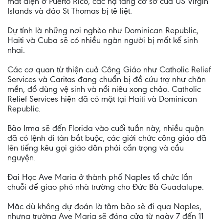
mất điện ở Puerto Rico, các hạ tầng cơ sở cuả US Virgin
Islands và đảo St Thomas bị tê liệt.
Dự tính là những nơi nghèo như Dominican Republic,
Haiti và Cuba sẽ có nhiều ngàn người bị mất kế sinh
nhai.
Các cơ quan từ thiện cuả Công Giáo như Catholic Relief
Services và Caritas đang chuẩn bị đồ cứu trợ như chăn
mền, đồ dùng vệ sinh và nồi niêu xong chảo. Catholic
Relief Services hiện đã có mặt tại Haiti và Dominican
Republic.
Bão Irma sẽ đến Florida vào cuối tuần này, nhiều quận
đã có lệnh di tản bắt buộc, các giới chức công giáo đã
lên tiếng kêu gọi giáo dân phải cẩn trọng và cầu
nguyện.
Đai Học Ave Maria ở thành phố Naples tổ chức lần
chuỗi để giao phó nhà trường cho Đức Bà Guadalupe.
Măc dù không dự đoán là tâm bão sẽ đi qua Naples,
nhưng trường Ave Maria sẽ đóng cửa từ ngày 7 đến 11