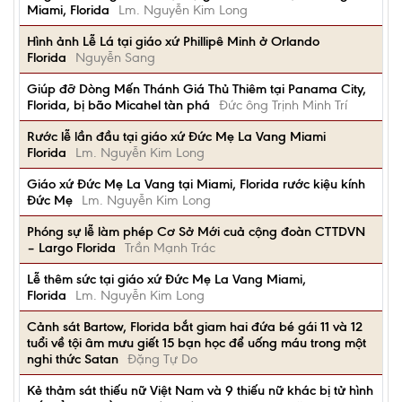
Miami, Florida
Lm. Nguyễn Kim Long
Hình ảnh Lễ Lá tại giáo xứ Phillipê Minh ở Orlando
Florida
Nguyễn Sang
Giúp đỡ Dòng Mến Thánh Giá Thủ Thiêm tại Panama City,
Florida, bị bão Micahel tàn phá
Đức ông Trịnh Minh Trí
Rước lễ lần đầu tại giáo xứ Đức Mẹ La Vang Miami
Florida
Lm. Nguyễn Kim Long
Giáo xứ Đức Mẹ La Vang tại Miami, Florida rước kiệu kính
Đức Mẹ
Lm. Nguyễn Kim Long
Phóng sự lễ làm phép Cơ Sở Mới cuả cộng đoàn CTTDVN
– Largo Florida
Trần Mạnh Trác
Lễ thêm sức tại giáo xứ Đức Mẹ La Vang Miami,
Florida
Lm. Nguyễn Kim Long
Cảnh sát Bartow, Florida bắt giam hai đứa bé gái 11 và 12
tuổi về tội âm mưu giết 15 bạn học để uống máu trong một
nghi thức Satan
Đặng Tự Do
Kẻ thảm sát thiếu nữ Việt Nam và 9 thiếu nữ khác bị tử hình