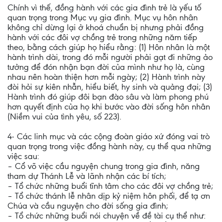
Chính vì thế, đồng hành với các gia đình trẻ là yếu tố
quan trọng trong Mục vụ gia đình. Mục vụ hôn nhân
không chỉ dừng lại ở khoá chuẩn bị nhưng phải đồng
hành với các đôi vợ chồng trẻ trong những năm tiếp
theo, bằng cách giúp họ hiểu rằng: (1) Hôn nhân là một
hành trình dài, trong đó mỗi người phải gạt đi những ảo
tưởng để đón nhận bạn đời của mình như họ là, cùng
nhau nên hoàn thiện hơn mỗi ngày; (2) Hành trình này
đòi hỏi sự kiên nhẫn, hiểu biết, hy sinh và quảng đại; (3)
Hành trình đó giúp đôi bạn đào sâu và làm phong phú
hơn quyết định của họ khi bước vào đời sống hôn nhân
(Niềm vui của tình yêu, số 223).
4- Các linh mục và các cộng đoàn giáo xứ đóng vai trò
quan trọng trong việc đồng hành này, cụ thể qua những
việc sau:
– Cổ võ việc cầu nguyện chung trong gia đình, năng
tham dự Thánh Lễ và lãnh nhận các bí tích;
– Tổ chức những buổi tĩnh tâm cho các đôi vợ chồng trẻ;
– Tổ chức thánh lễ nhân dịp kỷ niệm hôn phối, để tạ ơn
Chúa và cầu nguyện cho đời sống gia đình;
– Tổ chức những buổi nói chuyện về đề tài cụ thể như: