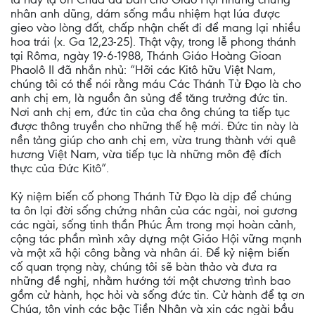
nhân anh dũng, dám sống mầu nhiệm hạt lúa được
gieo vào lòng đất, chấp nhận chết đi để mang lại nhiều
hoa trái (x. Ga 12,23-25). Thật vậy, trong lễ phong thánh
tại Rôma, ngày 19-6-1988, Thánh Giáo Hoàng Gioan
Phaolô II đã nhắn nhủ: “Hỡi các Kitô hữu Việt Nam,
chúng tôi có thể nói rằng máu Các Thánh Tử Đạo là cho
anh chị em, là nguồn ân sủng để tăng trưởng đức tin.
Nơi anh chị em, đức tin của cha ông chúng ta tiếp tục
được thông truyền cho những thế hệ mới. Đức tin này là
nền tảng giúp cho anh chị em, vừa trung thành với quê
hương Việt Nam, vừa tiếp tục là những môn đệ đích
thực của Đức Kitô”.
Kỷ niệm biến cố phong Thánh Tử Đạo là dịp để chúng
ta ôn lại đời sống chứng nhân của các ngài, noi gương
các ngài, sống tinh thần Phúc Âm trong mọi hoàn cảnh,
cộng tác phần mình xây dựng một Giáo Hội vững mạnh
và một xã hội công bằng và nhân ái. Để kỷ niệm biến
cố quan trọng này, chúng tôi sẽ bàn thảo và đưa ra
những đề nghị, nhằm hướng tới một chương trình bao
gồm cử hành, học hỏi và sống đức tin. Cử hành để tạ ơn
Chúa, tôn vinh các bậc Tiền Nhân và xin các ngài bầu