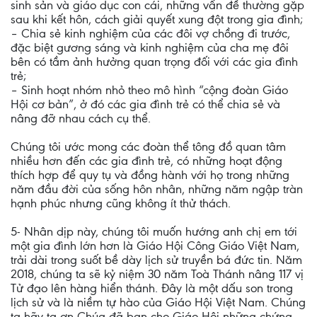
sinh sản và giáo dục con cái, những vấn đề thường gặp
sau khi kết hôn, cách giải quyết xung đột trong gia đình;
– Chia sẻ kinh nghiệm của các đôi vợ chồng đi trước,
đặc biệt gương sáng và kinh nghiệm của cha mẹ đôi
bên có tầm ảnh hưởng quan trọng đối với các gia đình
trẻ;
– Sinh hoạt nhóm nhỏ theo mô hình “cộng đoàn Giáo
Hội cơ bản”, ở đó các gia đình trẻ có thể chia sẻ và
nâng đỡ nhau cách cụ thể.
Chúng tôi ước mong các đoàn thể tông đồ quan tâm
nhiều hơn đến các gia đình trẻ, có những hoạt động
thích hợp để quy tụ và đồng hành với họ trong những
năm đầu đời của sống hôn nhân, những năm ngập tràn
hạnh phúc nhưng cũng không ít thử thách.
5- Nhân dịp này, chúng tôi muốn hướng anh chị em tới
một gia đình lớn hơn là Giáo Hội Công Giáo Việt Nam,
trải dài trong suốt bề dày lịch sử truyền bá đức tin. Năm
2018, chúng ta sẽ kỷ niệm 30 năm Toà Thánh nâng 117 vị
Tử đạo lên hàng hiển thánh. Đây là một dấu son trong
lịch sử và là niềm tự hào của Giáo Hội Việt Nam. Chúng
ta hãy tạ ơn Chúa đã ban cho Giáo Hội những chứng