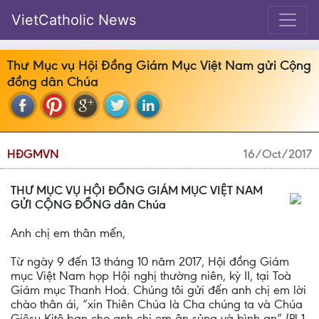
VietCatholic News
Thư Mục vụ Hội Đồng Giám Mục Việt Nam gửi Cộng
đồng dân Chúa
HĐGMVN
16/Oct/2017
THƯ MỤC VỤ HỘI ĐỒNG GIÁM MỤC VIỆT NAM
GỬI CỘNG ĐỒNG dân Chúa
Anh chị em thân mến,
Từ ngày 9 đến 13 tháng 10 năm 2017, Hội đồng Giám
mục Việt Nam họp Hội nghị thường niên, kỳ II, tại Toà
Giám mục Thanh Hoá. Chúng tôi gửi đến anh chị em lời
chào thân ái, “xin Thiên Chúa là Cha chúng ta và Chúa
Giêsu Kitô ban cho anh chị em ân sủng và bình an” (Pl 1,