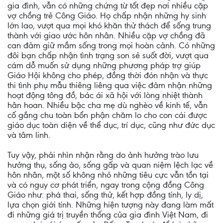
gia đình, vẫn có những chứng từ tốt đẹp nơi nhiều cặp
vợ chồng trẻ Công Giáo. Họ chấp nhận những hy sinh
lớn lao, vượt qua mọi khó khăn thử thách để sống trung
thành với giao ước hôn nhân. Nhiều cặp vợ chồng đã
can đảm giữ mầm sống trong mọi hoàn cảnh. Có những
đôi bạn chấp nhận tình trạng son sẻ suốt đời, vượt qua
cám dỗ muốn sử dụng những phương pháp trợ giúp
Giáo Hội không cho phép, đồng thời đón nhận và thực
thi tình phụ mẫu thiêng liêng qua việc đảm nhận những
hoạt động tông đồ, bác ái xã hội với lòng nhiệt thành
hân hoan. Nhiều bậc cha mẹ dù nghèo về kinh tế, vẫn
cố gắng chu toàn bổn phận chăm lo cho con cái được
giáo dục toàn diện về thể dục, trí dục, cũng như đức dục
và tâm linh.
Tuy vậy, phải nhìn nhận rằng do ảnh hưởng trào lưu
hưởng thụ, sống ảo, sống gấp và quan niệm lệch lạc về
hôn nhân, một số không nhỏ những tiêu cực vẫn tồn tại
và có nguy cơ phát triển, ngay trong cộng đồng Công
Giáo như: phá thai, sống thử, kết hợp đồng tính, ly dị,
lựa chọn giới tính. Những hiện tượng này đang làm mất
đi những giá trị truyền thống của gia đình Việt Nam, đi