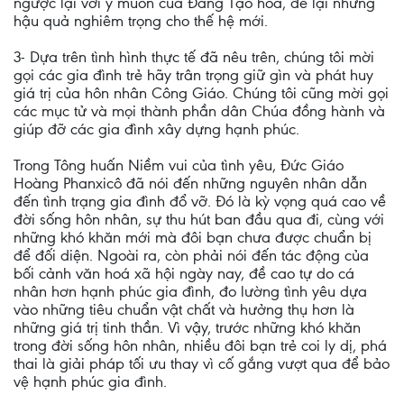
ngược lại với ý muốn của Đấng Tạo hoá, để lại những
hậu quả nghiêm trọng cho thế hệ mới.
3- Dựa trên tình hình thực tế đã nêu trên, chúng tôi mời
gọi các gia đình trẻ hãy trân trọng giữ gìn và phát huy
giá trị của hôn nhân Công Giáo. Chúng tôi cũng mời gọi
các mục tử và mọi thành phần dân Chúa đồng hành và
giúp đỡ các gia đình xây dựng hạnh phúc.
Trong Tông huấn Niềm vui của tình yêu, Đức Giáo
Hoàng Phanxicô đã nói đến những nguyên nhân dẫn
đến tình trạng gia đình đổ vỡ. Đó là kỳ vọng quá cao về
đời sống hôn nhân, sự thu hút ban đầu qua đi, cùng với
những khó khăn mới mà đôi bạn chưa được chuẩn bị
để đối diện. Ngoài ra, còn phải nói đến tác động của
bối cảnh văn hoá xã hội ngày nay, đề cao tự do cá
nhân hơn hạnh phúc gia đình, đo lường tình yêu dựa
vào những tiêu chuẩn vật chất và hưởng thụ hơn là
những giá trị tinh thần. Vì vậy, trước những khó khăn
trong đời sống hôn nhân, nhiều đôi bạn trẻ coi ly dị, phá
thai là giải pháp tối ưu thay vì cố gắng vượt qua để bảo
vệ hạnh phúc gia đình.