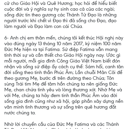
cử cho Giáo Hội và Quê Hương; học hỏi để hiểu biết
cuộc đời và ý nghĩa sự hy sinh cao cả của các ngài;
sống đức tin theo gương các Thánh Tử Đạo là những
người trước khi chết vì Đạo thì đã sống cho Đạo, đạo
làm người và Đạo làm con cái Chúa.
6- Anh chị em thân mến, chúng tôi kết thúc Hội nghị này
vào đúng ngày 13 tháng 10 năm 2017, kỷ niệm 100 năm
Đức Mẹ hiện ra tại Fatima. Sứ điệp Fatima vẫn mang
tính thời sự và cần thiết cho Giáo Hội ngày nay. Ước gì
mỗi người, mỗi gia đình Công Giáo Việt Nam biết đón
nhận và sống sứ điệp ấy cách cụ thể: Sám hối, canh tân
đời sống theo tinh thần Phúc Âm; Lần chuỗi Mân Côi để
theo gương Mẹ, bước đi trên đường theo Chúa; Tôn
sùng Trái tim Mẹ để tâm hồn chúng ta nên giống Đức
Mẹ, chan chứa tình yêu và lòng thương xót. Nhờ Mẹ và
với Mẹ, chúng ta hãy đem tinh thần Phúc Âm vào đời
sống gia đình cũng như xã hội, góp phần xây dựng nền
văn minh tình thương và sự sống trên quê hương đất
nước chúng ta.
Nhờ lời chuyển cầu của Đức Mẹ Fatima và các Thánh