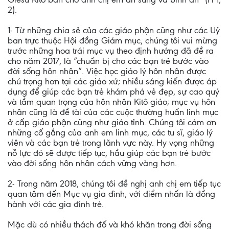
2).
1- Từ những chia sẻ của các giáo phận cũng như các Uỷ
ban trực thuộc Hội đồng Giám mục, chúng tôi vui mừng
trước những hoa trái mục vụ theo định hướng đã đề ra
cho năm 2017, là “chuẩn bị cho các bạn trẻ bước vào
đời sống hôn nhân”. Việc học giáo lý hôn nhân được
chú trọng hơn tại các giáo xứ; nhiều sáng kiến được áp
dụng để giúp các bạn trẻ khám phá vẻ đẹp, sự cao quý
và tầm quan trọng của hôn nhân Kitô giáo; mục vụ hôn
nhân cũng là đề tài của các cuộc thường huấn linh mục
ở cấp giáo phận cũng như giáo tỉnh. Chúng tôi cám ơn
những cố gắng của anh em linh mục, các tu sĩ, giáo lý
viên và các bạn trẻ trong lãnh vực này. Hy vọng những
nỗ lực đó sẽ được tiếp tục, hầu giúp các bạn trẻ bước
vào đời sống hôn nhân cách vững vàng hơn.
2- Trong năm 2018, chúng tôi đề nghị anh chị em tiếp tục
quan tâm đến Mục vụ gia đình, với điểm nhấn là đồng
hành với các gia đình trẻ.
Mặc dù có nhiều thách đố và khó khăn trong đời sống