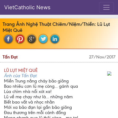
VietCatholic News
Trang Ảnh Nghệ Thuật Chiêm/Niệm/Thiền: Lũ Lụt
Miệt Quê
Tấn Đạt
27/Nov/2017
LŨ LỤT MIỆT QUÊ
Ảnh của Tấn Đạt
Miền Trung nắng cháy bão giông
Bao nhiêu cơn lũ mẹ còng... gánh qua
Lúa chìm nhà nổi xót xa!
Lũ về mẹ chạy như là... những năm
Biết bao vất vả nhọc nhằn
Mới xa bão đạn lại gần bão giông
Đau thương trên mỗi cánh đồng
Mong nhanh qua lũ thôi còng... mẹ ta!