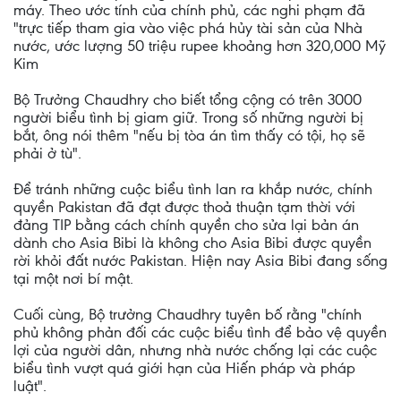
máy. Theo ước tính của chính phủ, các nghi phạm đã
"trực tiếp tham gia vào việc phá hủy tài sản của Nhà
nước, ước lượng 50 triệu rupee khoảng hơn 320,000 Mỹ
Kim
Bộ Trưởng Chaudhry cho biết tổng cộng có trên 3000
người biểu tình bị giam giữ. Trong số những người bị
bắt, ông nói thêm "nếu bị tòa án tìm thấy có tội, họ sẽ
phải ở tù".
Để tránh những cuộc biểu tình lan ra khắp nước, chính
quyền Pakistan đã đạt được thoả thuận tạm thời với
đảng TIP bằng cách chính quyền cho sửa lại bản án
dành cho Asia Bibi là không cho Asia Bibi được quyền
rời khỏi đất nước Pakistan. Hiện nay Asia Bibi đang sống
tại một nơi bí mật.
Cuối cùng, Bộ trưởng Chaudhry tuyên bố rằng "chính
phủ không phản đối các cuộc biểu tình để bảo vệ quyền
lợi của người dân, nhưng nhà nước chống lại các cuộc
biểu tình vượt quá giới hạn của Hiến pháp và pháp
luật".