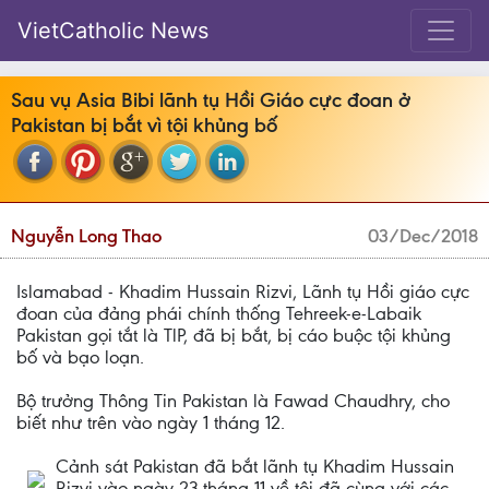
VietCatholic News
Sau vụ Asia Bibi lãnh tụ Hồi Giáo cực đoan ở
Pakistan bị bắt vì tội khủng bố
Nguyễn Long Thao
03/Dec/2018
Islamabad - Khadim Hussain Rizvi, Lãnh tụ Hồi giáo cực
đoan của đảng phái chính thống Tehreek-e-Labaik
Pakistan gọi tắt là TlP, đã bị bắt, bị cáo buộc tội khủng
bố và bạo loạn.
Bộ trưởng Thông Tin Pakistan là Fawad Chaudhry, cho
biết như trên vào ngày 1 tháng 12.
Cảnh sát Pakistan đã bắt lãnh tụ Khadim Hussain
Rizvi vào ngày 23 tháng 11 về tôi đã cùng với các