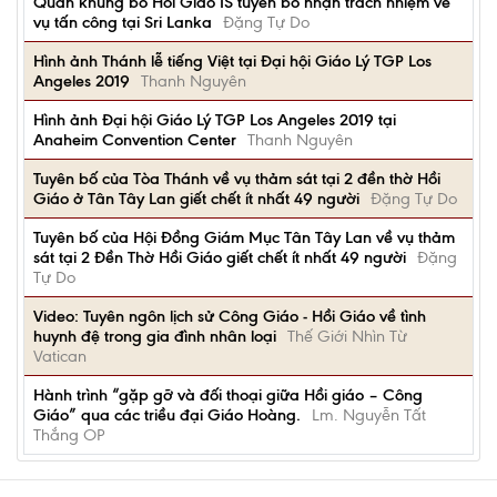
Quân khủng bố Hồi Giáo IS tuyên bố nhận trách nhiệm về
vụ tấn công tại Sri Lanka
Đặng Tự Do
Hình ảnh Thánh lễ tiếng Việt tại Đại hội Giáo Lý TGP Los
Angeles 2019
Thanh Nguyên
Hình ảnh Đại hội Giáo Lý TGP Los Angeles 2019 tại
Anaheim Convention Center
Thanh Nguyên
Tuyên bố của Tòa Thánh về vụ thảm sát tại 2 đền thờ Hồi
Giáo ở Tân Tây Lan giết chết ít nhất 49 người
Đặng Tự Do
Tuyên bố của Hội Đồng Giám Mục Tân Tây Lan về vụ thảm
sát tại 2 Đền Thờ Hồi Giáo giết chết ít nhất 49 người
Đặng
Tự Do
Video: Tuyên ngôn lịch sử Công Giáo - Hồi Giáo về tình
huynh đệ trong gia đình nhân loại
Thế Giới Nhìn Từ
Vatican
Hành trình “gặp gỡ và đối thoại giữa Hồi giáo – Công
Giáo” qua các triều đại Giáo Hoàng.
Lm. Nguyễn Tất
Thắng OP