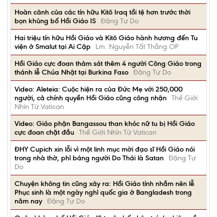
Hoàn cảnh của các tín hữu Kitô Iraq tồi tệ hơn trước thời
bọn khủng bố Hồi Giáo IS
Đặng Tự Do
Hai triệu tín hữu Hồi Giáo và Kitô Giáo hành hương đến Tu
viện ở Smalut tại Ai Cập
Lm. Nguyễn Tất Thắng OP
Hồi Giáo cực đoan thảm sát thêm 4 người Công Giáo trong
thánh lễ Chúa Nhật tại Burkina Faso
Đặng Tự Do
Video: Aleteia: Cuộc hiện ra của Đức Mẹ với 250,000
người, cả chính quyền Hồi Giáo cũng công nhận
Thế Giới
Nhìn Từ Vatican
Video: Giáo phận Bangassou than khóc nữ tu bị Hồi Giáo
cực đoan chặt đầu
Thế Giới Nhìn Từ Vatican
ĐHY Cupich xin lỗi vì một linh mục mời đạo sĩ Hồi Giáo nói
trong nhà thờ, phỉ báng người Do Thái là Satan
Đặng Tự
Do
Chuyện không tin cũng xảy ra: Hồi Giáo tính nhầm nên lễ
Phục sinh là một ngày nghỉ quốc gia ở Bangladesh trong
năm nay
Đặng Tự Do