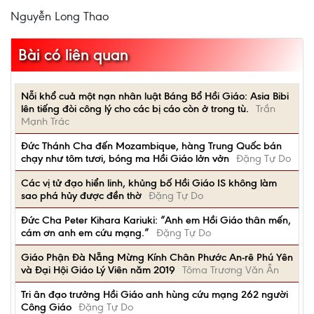
Nguyễn Long Thao
Bài có liên quan
Nỗi khổ cuả một nạn nhân luật Báng Bổ Hồi Giáo: Asia Bibi
lên tiếng đòi công lý cho các bị cáo còn ở trong tù.
Trần
Mạnh Trác
Đức Thánh Cha đến Mozambique, hàng Trung Quốc bán
chạy như tôm tươi, bóng ma Hồi Giáo lởn vởn
Đặng Tự Do
Các vị tử đạo hiển linh, khủng bố Hồi Giáo IS không làm
sao phá hủy được đền thờ
Đặng Tự Do
Đức Cha Peter Kihara Kariuki: “Anh em Hồi Giáo thân mến,
cám ơn anh em cứu mạng.”
Đặng Tự Do
Giáo Phận Đà Nẵng Mừng Kính Chân Phước An-rê Phú Yên
và Đại Hội Giáo Lý Viên năm 2019
Tôma Trương Văn Ân
Tri ân đạo trưởng Hồi Giáo anh hùng cứu mạng 262 người
Công Giáo
Đặng Tự Do