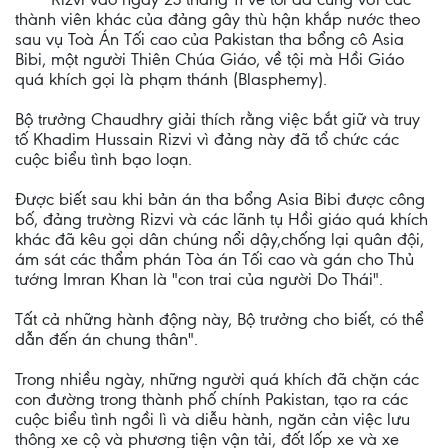
thành viên khác của đảng gây thù hận khắp nước theo
sau vụ Toà Án Tối cao của Pakistan tha bổng cô Asia
Bibi, một người Thiên Chúa Giáo, về tội mà Hồi Giáo
quá khích gọi là phạm thánh (Blasphemy).
Bộ trưởng Chaudhry giải thích rằng việc bắt giữ và truy
tố Khadim Hussain Rizvi vì đảng này đã tổ chức các
cuộc biểu tình bạo loạn.
Được biết sau khi bản án tha bổng Asia Bibi được công
bố, đảng trường Rizvi và các lãnh tụ Hồi giáo quá khích
khác đã kêu gọi dân chúng nổi dậy,chống lại quân đội,
ám sát các thẩm phán Tòa án Tối cao và gán cho Thủ
tướng Imran Khan là "con trai của người Do Thái".
Tất cả những hành động này, Bộ trưởng cho biết, có thể
dẫn đến án chung thân".
Trong nhiều ngày, những người quá khích đã chặn các
con đường trong thành phố chính Pakistan, tạo ra các
cuộc biểu tình ngồi lì và diễu hành, ngăn cản việc lưu
thông xe cộ và phương tiện vận tải, đốt lốp xe và xe