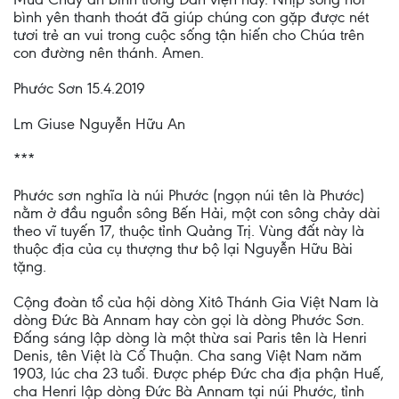
bình yên thanh thoát đã giúp chúng con gặp được nét
tươi trẻ an vui trong cuộc sống tận hiến cho Chúa trên
con đường nên thánh. Amen.
Phước Sơn 15.4.2019
Lm Giuse Nguyễn Hữu An
***
Phước sơn nghĩa là núi Phước (ngọn núi tên là Phước)
nằm ở đầu nguồn sông Bến Hải, một con sông chảy dài
theo vĩ tuyến 17, thuộc tỉnh Quảng Trị. Vùng đất này là
thuộc địa của cụ thượng thư bộ lại Nguyễn Hữu Bài
tặng.
Cộng đoàn tổ của hội dòng Xitô Thánh Gia Việt Nam là
dòng Đức Bà Annam hay còn gọi là dòng Phước Sơn.
Đấng sáng lập dòng là một thừa sai Paris tên là Henri
Denis, tên Việt là Cố Thuận. Cha sang Việt Nam năm
1903, lúc cha 23 tuổi. Được phép Đức cha địa phận Huế,
cha Henri lập dòng Đức Bà Annam tại núi Phước, tỉnh