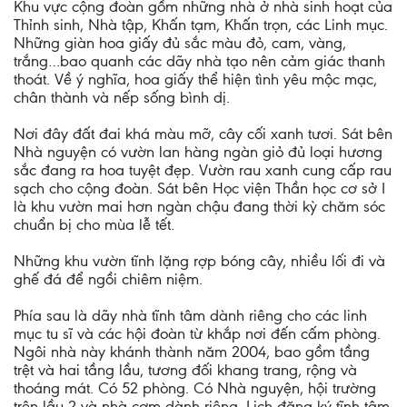
Khu vực cộng đoàn gồm những nhà ở nhà sinh hoạt của
Thỉnh sinh, Nhà tập, Khấn tạm, Khấn trọn, các Linh mục.
Những giàn hoa giấy đủ sắc màu đỏ, cam, vàng,
trắng…bao quanh các dãy nhà tạo nên cảm giác thanh
thoát. Về ý nghĩa, hoa giấy thể hiện tình yêu mộc mạc,
chân thành và nếp sống bình dị.
Nơi đây đất đai khá màu mỡ, cây cối xanh tươi. Sát bên
Nhà nguyện có vườn lan hàng ngàn giỏ đủ loại hương
sắc đang ra hoa tuyệt đẹp. Vườn rau xanh cung cấp rau
sạch cho cộng đoàn. Sát bên Học viện Thần học cơ sở I
là khu vườn mai hơn ngàn chậu đang thời kỳ chăm sóc
chuẩn bị cho mùa lễ tết.
Những khu vườn tĩnh lặng rợp bóng cây, nhiều lối đi và
ghế đá để ngồi chiêm niệm.
Phía sau là dãy nhà tĩnh tâm dành riêng cho các linh
mục tu sĩ và các hội đoàn từ khắp nơi đến cấm phòng.
Ngôi nhà này khánh thành năm 2004, bao gồm tầng
trệt và hai tầng lầu, tương đối khang trang, rộng và
thoáng mát. Có 52 phòng. Có Nhà nguyện, hội trường
trên lầu 2 và nhà cơm dành riêng. Lịch đăng ký tĩnh tâm