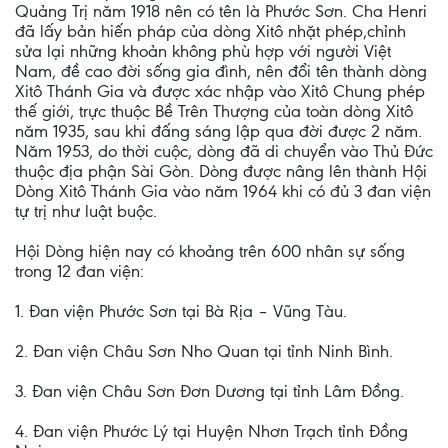
Quảng Trị năm 1918 nên có tên là Phước Sơn. Cha Henri
đã lấy bản hiến pháp của dòng Xitô nhặt phép,chỉnh
sửa lại những khoản không phù hợp với người Việt
Nam, đề cao đời sống gia đình, nên đổi tên thành dòng
Xitô Thánh Gia và được xác nhập vào Xitô Chung phép
thế giới, trực thuộc Bề Trên Thượng của toàn dòng Xitô
năm 1935, sau khi đấng sáng lập qua đời được 2 năm.
Năm 1953, do thời cuộc, dòng đã di chuyển vào Thủ Đức
thuộc địa phận Sài Gòn. Dòng được nâng lên thành Hội
Dòng Xitô Thánh Gia vào năm 1964 khi có đủ 3 đan viện
tự trị như luật buộc.
Hội Dòng hiện nay có khoảng trên 600 nhân sự sống
trong 12 đan viện:
1. Đan viện Phước Sơn tại Bà Rịa – Vũng Tàu.
2. Đan viện Châu Sơn Nho Quan tại tỉnh Ninh Bình.
3. Đan viện Châu Sơn Đơn Dương tại tỉnh Lâm Đồng.
4. Đan viện Phước Lý tại Huyện Nhơn Trạch tỉnh Đồng