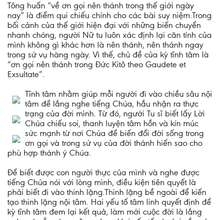
Tông huấn “về ơn gọi nên thánh trong thế giới ngày
nay” là điểm qui chiếu chính cho các bài suy niệm.Trong
bối cảnh của thế giới hiện đại với những biến chuyển
nhanh chóng, người Nữ tu luôn xác định lại căn tính của
mình không gì khác hơn là nên thánh, nên thánh ngay
trong sứ vụ hàng ngày. Vì thế, chủ đề của kỳ tĩnh tâm là
“ơn gọi nên thánh trong Đức Kitô theo Gaudete et
Exsultate”.
Tĩnh tâm nhằm giúp mỗi người đi vào chiều sâu nội
tâm để lắng nghe tiếng Chúa, hầu nhận ra thực
trạng của đời mình. Từ đó, ngưới Tu sĩ biết lấy Lời
Chúa chiếu soi, thanh luyện tâm hồn và kín múc
sức mạnh từ nơi Chúa để biến đổi đời sống trong
ơn gọi và trong sứ vụ của đời thánh hiến sao cho
phù hợp thánh ý Chúa.
Để biết được con người thực của mình và nghe được
tiếng Chúa nói với lòng mình, điều kiện tiên quyết là
phải biết đi vào thinh lặng.Thinh lặng bề ngoài để kiến
tạo thinh lặng nội tâm. Hai yếu tố tâm linh quyết định để
kỳ tĩnh tâm đem lại kết quả, làm mới cuộc đời là lắng