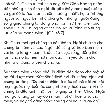
tình yêu”. Chính từ cái nhìn này, Đức Giáo Hoàng nhắc
đến những hình ảnh ngài đã gặp thấy trong cuộc sống
và gọi đó là “sự thánh thiện thường nhật”; họ là “những
người sát ngay bên nhà chúng ta, những người đang
sống giữa chúng ta, đang phản ảnh sự hiện diện của
Thiên Chúa. Chúng ta có thể gọi họ là “tầng lớp trung
lưu của sự thánh thiện.” (GE, số 7).
Khi Chúa mời gọi chúng ta nên thánh, Ngài chia sẻ cho
chúng ta niềm vui của Ngài, để sống và trao ban niềm
vui trong từng khoảnh khắc của cuộc sống, đồng thời
làm cho nó trở nên một món quà tình yêu dành cho
những ai đang ở bên chúng ta.
Sự thánh thiện không phải là điểm đến dành cho một số
người được chọn. Đức Bênêđictô XVI đã khẳng định với
chúng ta rằng: “Sự thánh thiện là điều có thể đối với hết
mọi người, mọi tuổi tác cũng như mọi hoàn cảnh, vì mỗi
chúng ta đều lãnh nhận ơn trợ giúp từ Thiên Chúa. Ngài
mời gọi chúng ta hãy đón nhận một ơn huệ là sự thánh
thiện, và hãy cố gắng sống những đòi hỏi của ơn đó”.