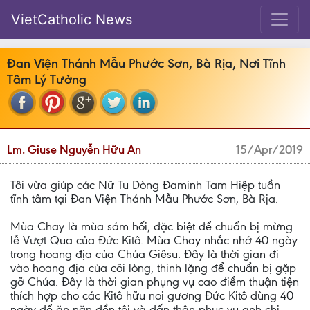
VietCatholic News
Đan Viện Thánh Mẫu Phước Sơn, Bà Rịa, Nơi Tĩnh
Tâm Lý Tưởng
Lm. Giuse Nguyễn Hữu An
15/Apr/2019
Tôi vừa giúp các Nữ Tu Dòng Đaminh Tam Hiệp tuần
tĩnh tâm tại Đan Viện Thánh Mẫu Phước Sơn, Bà Rịa.
Mùa Chay là mùa sám hối, đặc biệt để chuẩn bị mừng
lễ Vượt Qua của Đức Kitô. Mùa Chay nhắc nhớ 40 ngày
trong hoang địa của Chúa Giêsu. Đây là thời gian đi
vào hoang địa của cõi lòng, thinh lặng để chuẩn bị gặp
gỡ Chúa. Đây là thời gian phụng vụ cao điểm thuận tiện
thích hợp cho các Kitô hữu noi gương Đức Kitô dùng 40
ngày để ăn năn đền tội và dấn thân phục vụ anh chị