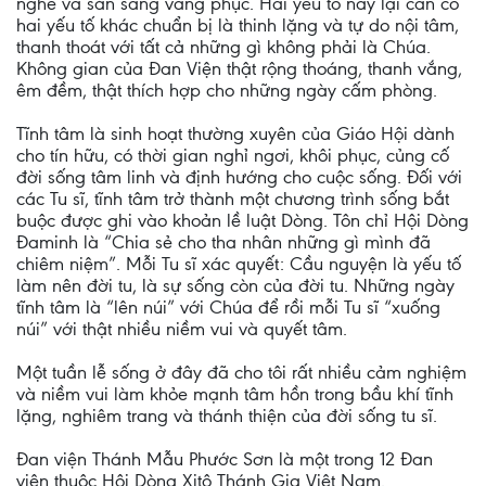
nghe và sẵn sàng vâng phục. Hai yếu tố này lại cần có
hai yếu tố khác chuẩn bị là thinh lặng và tự do nội tâm,
thanh thoát với tất cả những gì không phải là Chúa.
Không gian của Đan Viện thật rộng thoáng, thanh vắng,
êm đềm, thật thích hợp cho những ngày cấm phòng.
Tĩnh tâm là sinh hoạt thường xuyên của Giáo Hội dành
cho tín hữu, có thời gian nghỉ ngơi, khôi phục, củng cố
đời sống tâm linh và định hướng cho cuộc sống. Đối với
các Tu sĩ, tĩnh tâm trở thành một chương trình sống bắt
buộc được ghi vào khoản lề luật Dòng. Tôn chỉ Hội Dòng
Đaminh là “Chia sẻ cho tha nhân những gì mình đã
chiêm niệm”. Mỗi Tu sĩ xác quyết: Cầu nguyện là yếu tố
làm nên đời tu, là sự sống còn của đời tu. Những ngày
tĩnh tâm là “lên núi” với Chúa để rồi mỗi Tu sĩ “xuống
núi” với thật nhiều niềm vui và quyết tâm.
Một tuần lễ sống ở đây đã cho tôi rất nhiều cảm nghiệm
và niềm vui làm khỏe mạnh tâm hồn trong bầu khí tĩnh
lặng, nghiêm trang và thánh thiện của đời sống tu sĩ.
Đan viện Thánh Mẫu Phước Sơn là một trong 12 Đan
viện thuộc Hội Dòng Xitô Thánh Gia Việt Nam.