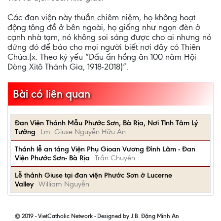
Các đan viện này thuần chiêm niệm, họ không hoạt
động tông đồ ở bên ngoài, họ giống như ngọn đèn ở
cạnh nhà tạm, nó không soi sáng được cho ai nhưng nó
đứng đó để báo cho mọi người biết nơi đây có Thiên
Chúa.(x. Theo kỷ yếu “Dấu ấn hồng ân 100 năm Hội
Dòng Xitô Thánh Gia, 1918-2018)”.
Bài có liên quan
Đan Viện Thánh Mẫu Phước Sơn, Bà Rịa, Nơi Tĩnh Tâm Lý
Tưởng
Lm. Giuse Nguyễn Hữu An
Thánh lễ an táng Viện Phụ Gioan Vương Đình Lâm - Đan
Viện Phước Sơn- Bà Rịa
Trần Chuyên
Lễ thánh Giuse tại đan viện Phước Sơn ở Lucerne
Valley
William Nguyễn
© 2019 - VietCatholic Network - Designed by J.B. Đặng Minh An