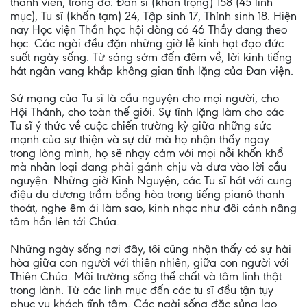
thành viên, trong đó: Đan sĩ (khấn trọng) 158 (45 linh
mục), Tu sĩ (khấn tạm) 24, Tập sinh 17, Thỉnh sinh 18. Hiện
nay Học viện Thần học hội dòng có 46 Thầy đang theo
học. Các ngài đều đặn những giờ lễ kinh hạt đạo đức
suốt ngày sống. Từ sáng sớm đến đêm về, lời kinh tiếng
hát ngân vang khắp không gian tĩnh lặng của Đan viện.
Sứ mạng của Tu sĩ là cầu nguyện cho mọi người, cho
Hội Thánh, cho toàn thế giới. Sự tĩnh lặng làm cho các
Tu sĩ ý thức về cuộc chiến trường kỳ giữa những sức
mạnh của sự thiện và sự dữ mà họ nhận thấy ngay
trong lòng mình, họ sẽ nhạy cảm với mọi nỗi khốn khổ
mà nhân loại đang phải gánh chịu và đưa vào lời cầu
nguyện. Những giờ Kinh Nguyện, các Tu sĩ hát với cung
điệu du dương trầm bổng hòa trong tiếng pianô thanh
thoát, nghe êm ái làm sao, kinh nhạc như đôi cánh nâng
tâm hồn lên tới Chúa.
Những ngày sống nơi đây, tôi cũng nhận thấy có sự hài
hòa giữa con người với thiên nhiên, giữa con người với
Thiên Chúa. Môi trường sống thể chất và tâm linh thật
trong lành. Từ các linh mục đến các tu sĩ đều tận tụy
phục vụ khách tĩnh tâm. Các ngài sống đặc sủng lao