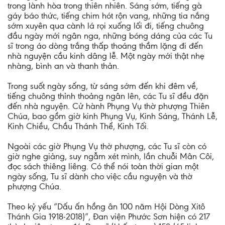
trong lành hòa trong thiên nhiên. Sáng sớm, tiếng gà
gáy báo thức, tiếng chim hót rộn vang, những tia nắng
sớm xuyên qua cành lá rọi xuống lối đi, tiếng chuông
đầu ngày mới ngân nga, những bóng dáng của các Tu
sĩ trong áo dòng trắng thấp thoáng thầm lặng đi đến
nhà nguyện cầu kinh dâng lễ. Một ngày mới thật nhẹ
nhàng, bình an và thanh thản.
Trong suốt ngày sống, từ sáng sớm đến khi đêm về,
tiếng chuông thỉnh thoảng ngân lên, các Tu sĩ đều đặn
đến nhà nguyện. Cử hành Phụng Vụ thờ phượng Thiên
Chúa, bao gồm giờ kinh Phụng Vụ, Kinh Sáng, Thánh Lễ,
Kinh Chiều, Chầu Thánh Thể, Kinh Tối.
Ngoài các giờ Phụng Vụ thờ phượng, các Tu sĩ còn có
giờ nghe giảng, suy ngẫm xét mình, lần chuỗi Mân Côi,
đọc sách thiêng liêng. Có thể nói toàn thời gian một
ngày sống, Tu sĩ dành cho việc cầu nguyện và thờ
phượng Chúa.
Theo kỷ yếu “Dấu ấn hồng ân 100 năm Hội Dòng Xitô
Thánh Gia 1918-2018)”, Đan viện Phước Sơn hiện có 217