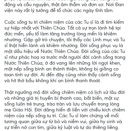
động và cầu nguyện, thật âm thầm và đơn sơ. Nơi Đan
viện này rất lý tưởng để tổ chức các ngày tĩnh tâm.
Cuộc sống tu trì chiêm niệm của các Tu sĩ là đi tìm kiếm
sự hiệp nhất với Thiên Chúa. Tất cả sự trọn lành hệ tại
đức mến, yếu tố làm tăng trưởng lòng mến là khiêm
nhường. Gặp gỡ trò chuyện, tôi thấy các Linh mục và Tu
sĩ thật hiền lành và khiêm nhường. Đời sống phục vụ là
một dấu hiệu về Nước Thiên Chúa. Đời sống của các Tu
sĩ như phác hoạ ra trước mắt người đời cảnh sống trong
Nước Thiên Chúa, ở đó vang lên những lời ngợi khen,
một nếp sống bình an thánh thiện, không bị giằng co
toan tính sự đời. Ai đến đây cũng nhìn thấy cảnh sống
và hít thở bầu không khí an bình thanh thoát.
Thật ngưỡng mộ đời sống chiêm niệm có lịch sử lâu đời
và những giá trị huyền bí thanh cao, bất biến, một sự
sống luôn trẻ trung, trào tràn và lưu chuyển trong lòng
mẹ Giáo Hội. Đời dâng hiến đi liền với chiều kích chiêm
niệm của nếp sống tu trì. Các Tu sĩ làm chứng về mối
tương quan giữa sự từ bỏ và niềm vui, giữa hy sinh và
sự triển nở con tim, giữa kỷ luật và tự do thiêng liêng.