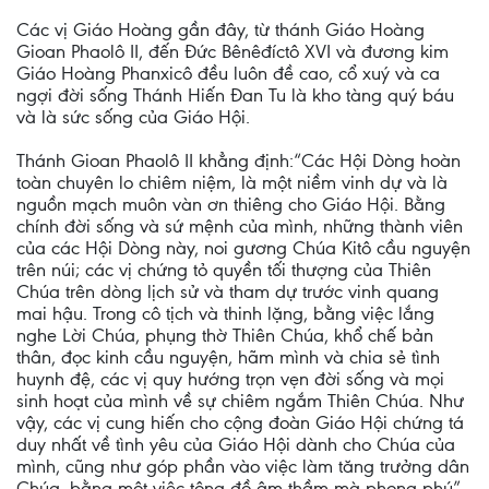
Các vị Giáo Hoàng gần đây, từ thánh Giáo Hoàng
Gioan Phaolô II, đến Đức Bênêđíctô XVI và đương kim
Giáo Hoàng Phanxicô đều luôn đề cao, cổ xuý và ca
ngợi đời sống Thánh Hiến Đan Tu là kho tàng quý báu
và là sức sống của Giáo Hội.
Thánh Gioan Phaolô II khẳng định:“Các Hội Dòng hoàn
toàn chuyên lo chiêm niệm, là một niềm vinh dự và là
nguồn mạch muôn vàn ơn thiêng cho Giáo Hội. Bằng
chính đời sống và sứ mệnh của mình, những thành viên
của các Hội Dòng này, noi gương Chúa Kitô cầu nguyện
trên núi; các vị chứng tỏ quyền tối thượng của Thiên
Chúa trên dòng lịch sử và tham dự trước vinh quang
mai hậu. Trong cô tịch và thinh lặng, bằng việc lắng
nghe Lời Chúa, phụng thờ Thiên Chúa, khổ chế bản
thân, đọc kinh cầu nguyện, hãm mình và chia sẻ tình
huynh đệ, các vị quy hướng trọn vẹn đời sống và mọi
sinh hoạt của mình về sự chiêm ngắm Thiên Chúa. Như
vậy, các vị cung hiến cho cộng đoàn Giáo Hội chứng tá
duy nhất về tình yêu của Giáo Hội dành cho Chúa của
mình, cũng như góp phần vào việc làm tăng trưởng dân
Chúa, bằng một việc tông đồ âm thầm mà phong phú”