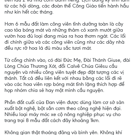
từ các hội dòng, các đoàn thể Công Giáo tiến hành hầu
như kín hết các tháng.
Hơn 6 mẫu đất làm công viên tĩnh dưỡng toàn là cây
cao tỏa bóng mát và những thảm cỏ xanh mướt giữa
vườn hoa đủ loại đang mùa ra hoa thơm ngát. Các lối
đi chính giữa và các công viên cũng như các dãy nhà
đều rực rỡ hoa lá đủ màu sắc tươi mát.
Từ cổng chính vào, có đài Đức Mẹ, Đài Thánh Giuse, đài
Lòng Chúa Thương Xót, đồi Calvê Chúa Giêsu cầu
nguyện và nhiều công viên tuyệt đẹp đặt tượng các vị
thánh. Tất cả đều liên kết với nhau bằng các lối đi rẽ
vào các hoa viên rợp bóng mát tĩnh lặng thích hợp để
họp nhóm chia sẻ hay một mình cầu nguyện.
Phần đất cuối của Đan viện được dùng làm cơ sở sản
xuất bột nghệ, bột sắn cơm theo công nghệ hiện đại.
Nhiều loại máy móc xe cộ nông nghiệp phục vụ cho
trang trại 8 mẫu đất cách đây khoảng 1km.
Không gian thật thoáng đãng và bình yên. Không khí