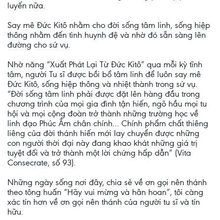
luyến nữa.
Say mê Đức Kitô nhằm cho đời sống tâm linh, sống hiệp
thông nhằm đến tình huynh đệ và nhờ đó sẵn sàng lên
đường cho sứ vụ.
Nhờ năng “Xuất Phát Lại Từ Đức Kitô” qua mỗi kỳ tĩnh
tâm, người Tu sĩ được bồi bổ tâm linh để luôn say mê
Đức Kitô, sống hiệp thông và nhiệt thành trong sứ vụ.
“Đời sống tâm linh phải được đặt lên hàng đầu trong
chương trình của mọi gia đình tận hiến, ngõ hầu mọi tu
hội và mọi cộng đoàn trở thành những trường học về
linh đạo Phúc Âm chân chính… Chính phẩm chất thiêng
liêng của đời thánh hiến mới lay chuyển được những
con người thời đại này đang khao khát những giá trị
tuyệt đối và trở thành một lời chứng hấp dẫn” (Vita
Consecrate, số 93).
Những ngày sống nơi đây, chia sẻ về ơn gọi nên thánh
theo tông huấn “Hãy vui mừng và hân hoan”, tôi càng
xác tín hơn về ơn gọi nên thánh của người tu sĩ và tín
hữu.