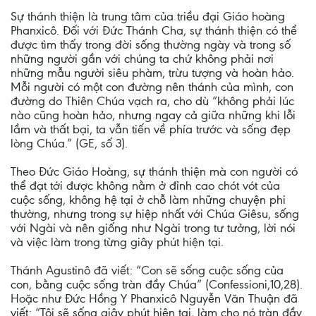
Sự thánh thiện là trung tâm của triều đại Giáo hoàng
Phanxicô. Đối với Đức Thánh Cha, sự thánh thiện có thể
được tìm thấy trong đời sống thường ngày và trong số
những người gần với chúng ta chứ không phải nơi
những mẫu người siêu phàm, trừu tượng và hoàn hảo.
Mỗi người có một con đường nên thánh của mình, con
đường do Thiên Chúa vạch ra, cho dù “không phải lúc
nào cũng hoàn hảo, nhưng ngay cả giữa những khi lỗi
lầm và thất bại, ta vẫn tiến về phía trước và sống đẹp
lòng Chúa.” (GE, số 3).
Theo Đức Giáo Hoàng, sự thánh thiện mà con người có
thể đạt tới được không nằm ở đỉnh cao chót vót của
cuộc sống, không hệ tại ở chỗ làm những chuyện phi
thường, nhưng trong sự hiệp nhất với Chúa Giêsu, sống
với Ngài và nên giống như Ngài trong tư tưởng, lời nói
và việc làm trong từng giây phút hiện tại.
Thánh Agustinô đã viết: “Con sẽ sống cuộc sống của
con, bằng cuộc sống tràn đầy Chúa” (Confessioni,10,28).
Hoặc như Đức Hồng Y Phanxicô Nguyễn Văn Thuận đã
viết: “Tôi sẽ sống giây phút hiện tại, làm cho nó tràn đầy