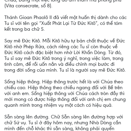
(Vita consecrate, số 8).
Thánh Gioan Phaolô II đã viết một huấn thị dành cho các
Tu sĩ với tên gọi “Xuất Phát Lại Từ Đức Kitô”, có thể tóm
kết trong ba chữ S.
Say mê Đức Kitô. Mỗi Kitô hữu tự bản chất thuộc về Đức
Kitô nhờ Phép Rửa, cách riêng các Tu sĩ còn thuộc về
Đức Kitô cách đặc biệt hơn nhờ Lời Khấn Dòng. Từ đó,
Tu sĩ say mê Đức Kitô trong ý nghĩ, trong việc làm, trong
tình cảm, để rồi uốn nắn và điều chỉnh mọi bước đi
trong đời sống của mình. Tu sĩ là người say mê Đức Kitô.
Sống hiệp thông. Hiệp thông trước hết là với Chúa theo
chiều cao. Hiệp thông theo chiều ngang đối với Bề trên
với anh em. Sống hiệp thông với Chúa cách tròn đầy thì
mới mong có được hiệp thông đối với anh chị em chung
quanh mình trong nhiệm vụ một cách có hiệu quả.
Sẵn sàng lên đường. Chữ Sẵn sàng lên đường hợp với
chữ Sứ vụ. Tu sĩ ở đây hôm nay, nhưng Nhà Dòng cần
mình đến chỗ khác thì sẵn sàng, không phải quyến