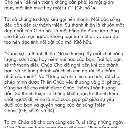
Cho nên “để nên thánh không cần phải là một giám
mục, một linh mục hay một tu sĩ.” (GE, số 14).
Tất cả chúng ta được kêu gọi nên thánh! Mỗi bậc sống
đều dẫn đến sự thánh thiện. Sự thánh thiện là khuôn mặt
đẹp nhất của Giáo hội, là một hồng ân được trao tặng
cho tất cả mọi người, không loại trừ một ai, và qua đó
tạo nên đặc tính nổi bật của mỗi Kitô hữu.
“Đừng sợ sự thánh thiện. Nó sẽ không lấy mất chút năng
lượng, sức sống hay niềm vui nào của bạn. Trái lại, bạn
sẽ trở thành điều Chúa Cha đã nghĩ đến khi tạo thành
bạn, và sẽ trung thành với chính con người sâu thẳm
nhất của mình”. Và “Đừng sợ nhìn lên cao hơn, để cho
phép mình được Thiên Chúa yêu thương và giải phóng.
Đừng sợ để cho mình được Chúa Thánh Thần hướng
dẫn. Sự thánh thiện sẽ không khiến bạn trở thành kém
chất người đi, vì nó là một cuộc gặp gỡ giữa sự yếu
đuối của bạn và quyền năng của ân sủng Thiên
Chúa.”(GE, số 32 và 34).
Tạ ơn Chúa đã cho con cùng các Tu sĩ sống những ngày
Mùa Chay an bình trong Đan viện này. Nhịp sống nơi