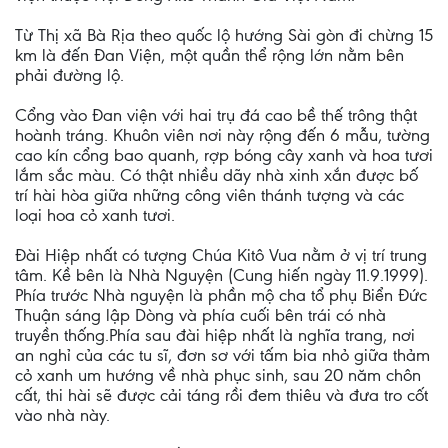
Từ Thị xã Bà Rịa theo quốc lộ hướng Sài gòn đi chừng 15
km là đến Đan Viện, một quần thể rộng lớn nằm bên
phải đường lộ.
Cổng vào Đan viện với hai trụ đá cao bề thế trông thật
hoành tráng. Khuôn viên nơi này rộng đến 6 mẫu, tường
cao kín cổng bao quanh, rợp bóng cây xanh và hoa tươi
lắm sắc màu. Có thật nhiều dãy nhà xinh xắn được bố
trí hài hòa giữa những công viên thánh tượng và các
loại hoa cỏ xanh tươi.
Đài Hiệp nhất có tượng Chúa Kitô Vua nằm ở vị trí trung
tâm. Kề bên là Nhà Nguyện (Cung hiến ngày 11.9.1999).
Phía trước Nhà nguyện là phần mộ cha tổ phụ Biển Đức
Thuận sáng lập Dòng và phía cuối bên trái có nhà
truyền thống.Phía sau đài hiệp nhất là nghĩa trang, nơi
an nghỉ của các tu sĩ, đơn sơ với tấm bia nhỏ giữa thảm
cỏ xanh um hướng về nhà phục sinh, sau 20 năm chôn
cất, thi hài sẽ được cải táng rồi đem thiêu và đưa tro cốt
vào nhà này.