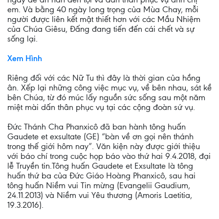
em. Và bằng 40 ngày long trọng của Mùa Chay, mỗi
người được liên kết mật thiết hơn với các Mầu Nhiệm
của Chúa Giêsu, Đấng đang tiến đến cái chết và sự
sống lại.
Xem Hình
Riêng đối với các Nữ Tu thì đây là thời gian của hồng
ân. Xếp lại những công việc mục vụ, về bên nhau, sát kề
bên Chúa, từ đó múc lấy nguồn sức sống sau một năm
miệt mài dấn thân phục vụ tại các cộng đoàn sứ vụ.
Đức Thánh Cha Phanxicô đã ban hành tông huấn
Gaudete et exsultate (GE) “bàn về ơn gọi nên thánh
trong thế giới hôm nay”. Văn kiện này được giới thiệu
với báo chí trong cuộc họp báo vào thứ hai 9.4.2018, đại
lễ Truyền tin.Tông huấn Gaudete et Exsultate là tông
huấn thứ ba của Đức Giáo Hoàng Phanxicô, sau hai
tông huấn Niềm vui Tin mừng (Evangelii Gaudium,
24.11.2013) và Niềm vui Yêu thương (Amoris Laetitia,
19.3.2016).