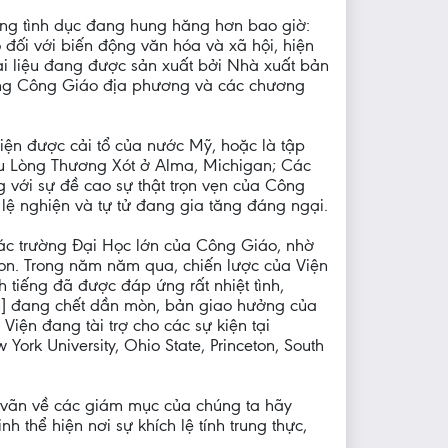
mạng tình dục đang hung hăng hơn bao giờ:
 đối với biến động văn hóa và xã hội, hiện
ài liệu đang được sản xuất bởi Nhà xuất bản
ờng Công Giáo địa phương và các chương
ện được cải tổ của nước Mỹ, hoặc là tập
tu Lòng Thương Xót ở Alma, Michigan; Các
 với sự đề cao sự thật trọn vẹn của Công
 lệ nghiện và tự tử đang gia tăng đáng ngại.
các trường Đại Học lớn của Công Giáo, nhờ
ton. Trong năm năm qua, chiến lược của Viện
iếng đã được đáp ứng rất nhiệt tình,
ịch] đang chết dần mòn, bản giao hưởng của
iện đang tài trợ cho các sự kiện tại
ork University, Ohio State, Princeton, South
 vãn về các giám mục của chúng ta hãy
thể hiện nơi sự khích lệ tính trung thực,