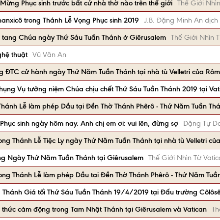
Mừng Phục sinh trước bất cứ nhà thờ nào trên thế giới
Thế Giới Nhìn
anxicô trong Thánh Lễ Vọng Phục sinh 2019
J.B. Đặng Minh An dịch
m tang Chúa ngày Thứ Sáu Tuần Thánh ở Giêrusalem
Thế Giới Nhìn T
hệ thuật
Vũ Văn An
ng ĐTC cử hành ngày Thứ Năm Tuần Thánh tại nhà tù Velletri của Rô
hụng Vụ tưởng niệm Chúa chịu chết Thứ Sáu Tuần Thánh 2019 tại Vat
Thánh Lễ làm phép Dầu tại Đền Thờ Thánh Phêrô - Thứ Năm Tuần Th
Phục sinh ngày hôm nay. Anh chị em ơi: vui lên, đừng sợ
Đặng Tự D
ng Thánh Lễ Tiệc Ly ngày Thứ Năm Tuần Thánh tại nhà tù Velletri c
ng Ngày Thứ Năm Tuần Thánh tại Giêrusalem
Thế Giới Nhìn Từ Vati
rong Thánh Lễ làm phép Dầu tại Đền Thờ Thánh Phêrô - Thứ Năm Tu
g Thánh Giá tối Thứ Sáu Tuần Thánh 19/4/2019 tại Đấu trường Côlôs
i thức cảm động trong Tam Nhật Thánh tại Giêrusalem và Vatican
Th