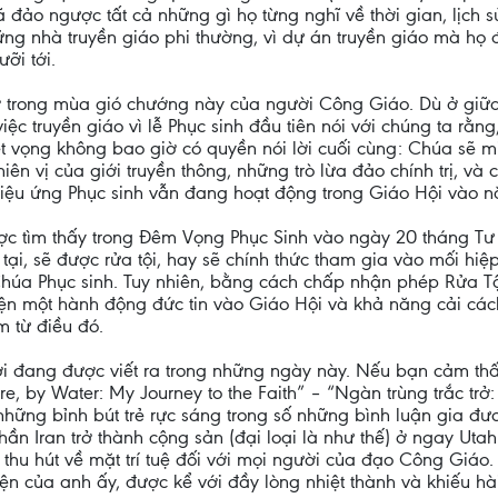
 đảo ngược tất cả những gì họ từng nghĩ về thời gian, lịch s
ững nhà truyền giáo phi thường, vì dự án truyền giáo mà họ
ưỡi tới.
 trong mùa gió chướng này của người Công Giáo. Dù ở giữa 
việc truyền giáo vì lễ Phục sinh đầu tiên nói với chúng ta rằ
t vọng không bao giờ có quyền nói lời cuối cùng: Chúa sẽ mi
ên vị của giới truyền thông, những trò lừa đảo chính trị, và 
Hiệu ứng Phục sinh vẫn đang hoạt động trong Giáo Hội vào 
ợc tìm thấy trong Đêm Vọng Phục Sinh vào ngày 20 tháng Tư
ại, sẽ được rửa tội, hay sẽ chính thức tham gia vào mối hiệ
Chúa Phục sinh. Tuy nhiên, bằng cách chấp nhận phép Rửa T
n một hành động đức tin vào Giáo Hội và khả năng cải các
m từ điều đó.
i đang được viết ra trong những ngày này. Nếu bạn cảm thấy
, by Water: My Journey to the Faith” – “Ngàn trùng trắc trở:
g những bỉnh bút trẻ rực sáng trong số những bình luận gia đ
ần Iran trở thành cộng sản (đại loại là như thế) ở ngay Uta
thu hút về mặt trí tuệ đối với mọi người của đạo Công Giáo. 
yện của anh ấy, được kể với đầy lòng nhiệt thành và khiếu hà