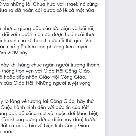
ử và những lời Chúa hứa với Israel; nó cũng
 đưa ra đã hoán cải được có lẽ cả một nửa
những giông bão của tức giận và bối rối,
ng, đối với người môn đệ được hoán cải thực
nh oan cho kế hoạch cứu rỗi thế giới. Và
các chế giễu trên các phương tiện truyền
năm 2019 này.
 này khi hàng chục ngàn người trưởng thành,
p thông trọn vẹn với Giáo Hội Công Giáo.
ội hoặc tiếp nhận Giáo Hội Công Giáo,
h của Giáo Hội. Những người tuyệt vọng
 lo lắng về tương lai Công Giáo, hãy thử
 Cuộc hành trình đến với đức tin của tôi”
ương đại, đã sống một vài cuộc đời khác biệt,
h (Tôi không dựng đứng điều này đâu) trước
Bất cứ ai dè bỉu về hiện tình Công Giáo
i hước.