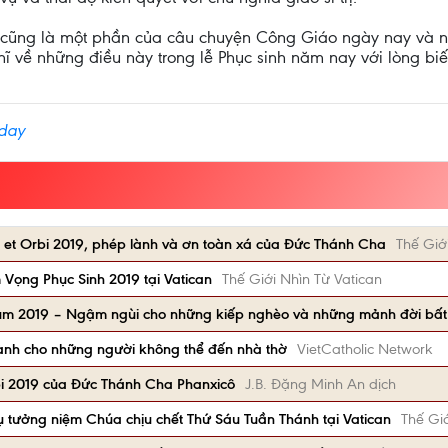
 cũng là một phần của câu chuyện Công Giáo ngày nay và nh
hĩ về những điều này trong lễ Phục sinh năm nay với lòng biế
oday
i et Orbi 2019, phép lành và ơn toàn xá của Đức Thánh Cha
Thế Giớ
Vọng Phục Sinh 2019 tại Vatican
Thế Giới Nhìn Từ Vatican
um 2019 – Ngậm ngùi cho những kiếp nghèo và những mảnh đời bất
ành cho những người không thể đến nhà thờ
VietCatholic Network
rbi 2019 của Đức Thánh Cha Phanxicô
J.B. Đặng Minh An dịch
 tưởng niệm Chúa chịu chết Thứ Sáu Tuần Thánh tại Vatican
Thế Giớ