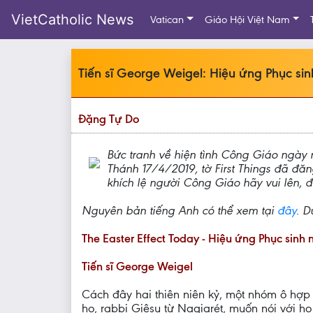
VietCatholic News
Vatican
Giáo Hội Việt Nam
Tiến sĩ George Weigel: Hiệu ứng Phục sin
Đặng Tự Do
Bức tranh về hiện tình Công Giáo ngày
Thánh 17/4/2019, tờ First Things đã đăn
khích lệ người Công Giáo hãy vui lên, 
Nguyên bản tiếng Anh có thể xem tại
đây
. D
The Easter Effect Today - Hiệu ứng Phục sinh
Tiến sĩ George Weigel
Cách đây hai thiên niên kỷ, một nhóm ô hợp
họ, rabbi Giêsu từ Nagiarét, muốn nói với họ