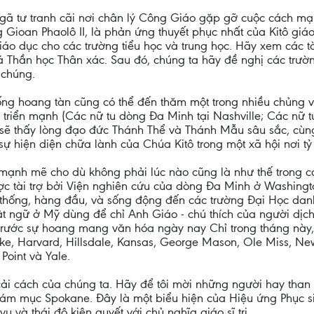
ở ngã tư tranh cãi nơi chân lý Công Giáo gặp gỡ cuộc cách 
ioan Phaolô II, là phản ứng thuyết phục nhất của Kitô giáo
áo dục cho các trường tiểu học và trung học. Hãy xem các t
 Thần học Thân xác. Sau đó, chúng ta hãy đề nghị các trư
 chúng.
g hoang tàn cũng có thể đến thăm một trong nhiều chủng vi
 triển mạnh (Các nữ tu dòng Đa Minh tại Nashville; Các nữ 
sẽ thấy lòng đạo đức Thánh Thể và Thánh Mẫu sâu sắc, cùng
sự hiện diện chữa lành của Chúa Kitô trong một xã hội nơi tỷ
n mạnh mẽ cho dù không phải lúc nào cũng là như thế trong 
được tài trợ bởi Viện nghiên cứu của dòng Đa Minh ở Washing
ống, hàng đầu, và sống động đến các trường Đại Học danh t
huật ngữ ở Mỹ dùng để chỉ Anh Giáo - chú thích của người d
rước sự hoang mang văn hóa ngày nay Chỉ trong tháng này, V
, Harvard, Hillsdale, Kansas, George Mason, Ole Miss, New Y
Point và Yale.
ải cách của chúng ta. Hãy để tôi mời những người hay than
 mục Spokane. Đây là một biểu hiện của Hiệu ứng Phục sinh 
 và thái độ kiên quyết với chủ nghĩa giáo sĩ trị.