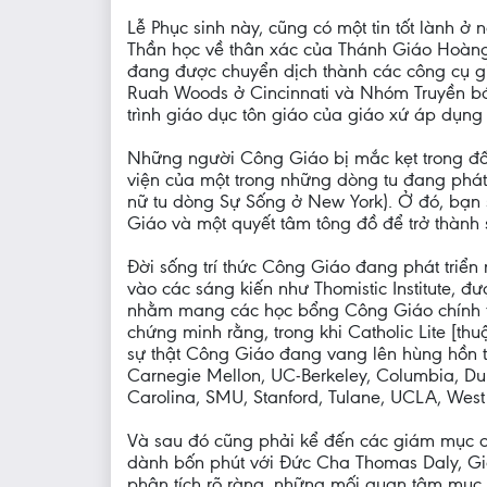
Lễ Phục sinh này, cũng có một tin tốt lành 
Thần học về thân xác của Thánh Giáo Hoàng G
đang được chuyển dịch thành các công cụ gi
Ruah Woods ở Cincinnati và Nhóm Truyền bá
trình giáo dục tôn giáo của giáo xứ áp dụng
Những người Công Giáo bị mắc kẹt trong đốn
viện của một trong những dòng tu đang phát
nữ tu dòng Sự Sống ở New York). Ở đó, bạn 
Giáo và một quyết tâm tông đồ để trở thành 
Đời sống trí thức Công Giáo đang phát triể
vào các sáng kiến như Thomistic Institute, 
nhằm mang các học bổng Công Giáo chính th
chứng minh rằng, trong khi Catholic Lite [t
sự thật Công Giáo đang vang lên hùng hồn t
Carnegie Mellon, UC-Berkeley, Columbia, Duke
Carolina, SMU, Stanford, Tulane, UCLA, West 
Và sau đó cũng phải kể đến các giám mục c
dành bốn phút với Đức Cha Thomas Daly, Giám
phân tích rõ ràng, những mối quan tâm mục vụ