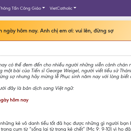
Thông Tấn Công Giáo
VietCatholic
h ngày hôm nay. Anh chị em ơi: vui lên, đừng sợ
 nay có thể đem đến cho nhiều người những viễn cảnh chán
g một bài của Tiến sĩ George Weigel, người viết tiểu sử Thá
đừng sợ nhưng hãy mừng lễ Phục sinh năm nay với lòng biết 
ưới đây là bản dịch sang Việt ngữ:
 ngày hôm nay
 những kẻ vô danh tiểu tốt đã học được những gì người bạn 
 trong cụm từ “sống lại từ trong kẻ chết” (Mc 9: 9-10) vì họ 