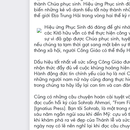
thành Chúa phục sinh. Hiệu ứng Phục sinh đã
biến những kẻ vô danh tiểu tốt này thành nh
thế giới Địa Trung Hải trong vòng hai thế kỷ r
Hiệu ứng Phục Sinh đó đáng để ghi nhớ
các Kitô hữu vẫn có thể thực hiện công 
sự vì đã gặp được Chúa phục sinh, tuyệ
nếu chúng ta tạm thời gạt sang một bên sự thi
thông xã hội, người Công Giáo có thể thấy 
Dấu hiệu tốt nhất về sức sống Công Giáo đư
nhận thức đầy đủ về cuộc khủng hoảng hiện t
Hành động đức tin chính yếu của họ là nơi 
những người nam nữ này cũng đang thực hiệ
trong chúng ta hãy lấy lại con tim và can đả
Cũng có những câu chuyện hoán cải tuyệt vờ
đọc cuốn hồi ký của Sohrab Ahmari, “From Fire
(Ignatius Press). Bạn tôi Sohrab, là một tron
sáu năm ngắn ngủi sau khi đến Mỹ: cựu vô th
khi khám phá ra vẻ đẹp của Thánh lễ và sức 
ngày nay có lẽ nên nghĩ lại khi đọc câu chu