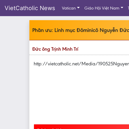
VietCatholic News
Vatican
Giáo Hội Việt Nam
Phân ưu: Linh mục Đôminicô Nguyễn Đức
Đức ông Trịnh Minh Trí
http://vietcatholic.net/Media/190525Nguy