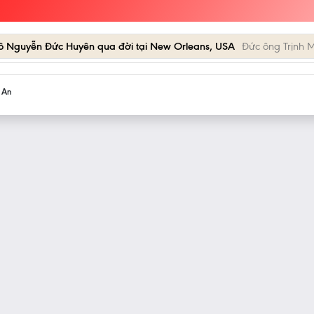
cô Nguyễn Đức Huyên qua đời tại New Orleans, USA
Đức ông Trịnh M
h An