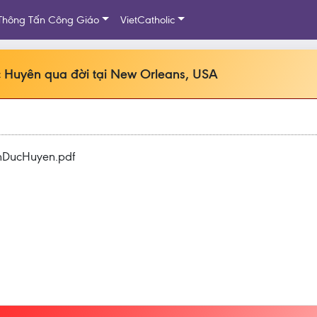
Thông Tấn Công Giáo
VietCatholic
 Huyên qua đời tại New Orleans, USA
enDucHuyen.pdf