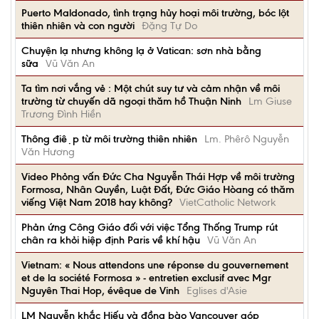
Puerto Maldonado, tình trạng hủy hoại môi trường, bóc lột
thiên nhiên và con người
Đặng Tự Do
Chuyện lạ nhưng không lạ ở Vatican: sơn nhà bằng
sữa
Vũ Văn An
Ta tìm nơi vắng vẻ : Một chút suy tư và cảm nhận về môi
trường từ chuyến dã ngoại thăm hồ Thuận Ninh
Lm Giuse
Trương Đình Hiền
Thông điệp từ môi trường thiên nhiên
Lm. Phêrô Nguyễn
Văn Hương
Video Phỏng vấn Đức Cha Nguyễn Thái Hợp về môi trường
Formosa, Nhân Quyền, Luật Đất, Đức Giáo Hòang có thăm
viếng Việt Nam 2018 hay không?
VietCatholic Network
Phản ứng Công Giáo đối với việc Tổng Thống Trump rút
chân ra khỏi hiệp định Paris về khí hậu
Vũ Văn An
Vietnam: « Nous attendons une réponse du gouvernement
et de la société Formosa » - entretien exclusif avec Mgr
Nguyên Thai Hop, évêque de Vinh
Eglises d'Asie
LM Nguyễn khắc Hiếu và đồng bào Vancouver góp