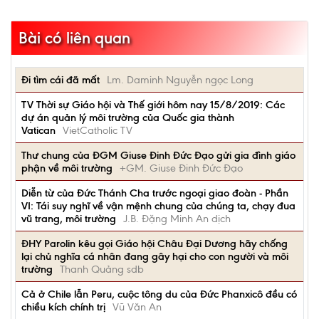
Bài có liên quan
Đi tìm cái đã mất
Lm. Daminh Nguyễn ngọc Long
TV Thời sự Giáo hội và Thế giới hôm nay 15/8/2019: Các
dự án quản lý môi trường của Quốc gia thành
Vatican
VietCatholic TV
Thư chung của ĐGM Giuse Đinh Đức Đạo gửi gia đình giáo
phận về môi trường
+GM. Giuse Đinh Đức Đạo
Diễn từ của Đức Thánh Cha trước ngoại giao đoàn - Phần
VI: Tái suy nghĩ về vận mệnh chung của chúng ta, chạy đua
vũ trang, môi trường
J.B. Đặng Minh An dịch
ĐHY Parolin kêu gọi Giáo hội Châu Đại Dương hãy chống
lại chủ nghĩa cá nhân đang gây hại cho con người và môi
trường
Thanh Quảng sdb
Cả ở Chile lẫn Peru, cuộc tông du của Đức Phanxicô đều có
chiều kích chính trị
Vũ Văn An