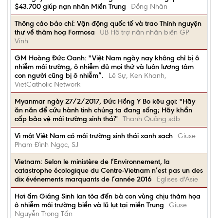
$43.700 giúp nạn nhân Miền Trung
Đồng Nhân
Thông cáo báo chí: Vận động quốc tế và trao Thỉnh nguyện
thư về thảm hoạ Formosa
UB Hỗ trợ nân nhân biển GP
Vinh
GM Hoàng Đức Oanh: ''Việt Nam ngày nay không chỉ bị ô
nhiễm môi trường, ô nhiễm đủ mọi thứ và luôn lương tâm
con người cũng bị ô nhiễm”.
Lê Sự, Ken Khanh,
VietCatholic Network
Myanmar ngày 27/2/2017, Đức Hồng Y Bo kêu gọi: ''Hãy
ăn năn để cứu hành tinh chúng ta đang sống; Hãy khẩn
cấp bảo vệ môi trường sinh thái''
Thanh Quảng sdb
Vì một Việt Nam có môi trường sinh thái xanh sạch
Giuse
Phạm Đình Ngọc, SJ
Vietnam: Selon le ministère de l’Environnement, la
catastrophe écologique du Centre-Vietnam n’est pas un des
dix événements marquants de l’année 2016
Eglises d'Asie
Hơi ấm Giáng Sinh lan tỏa đến bà con vùng chịu thảm họa
ô nhiễm môi trường biển và lũ lụt tại miền Trung
Giuse
Nguyễn Trọng Tấn