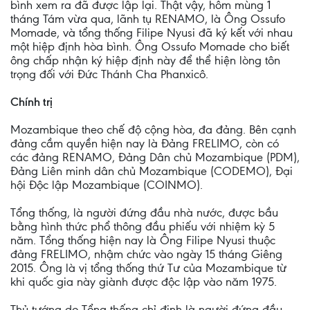
bình xem ra đã được lập lại. Thật vậy, hôm mùng 1
tháng Tám vừa qua, lãnh tụ RENAMO, là Ông Ossufo
Momade, và tổng thống Filipe Nyusi đã ký kết với nhau
một hiệp định hòa bình. Ông Ossufo Momade cho biết
ông chấp nhận ký hiệp định này để thể hiện lòng tôn
trọng đối với Đức Thánh Cha Phanxicô.
Chính trị
Mozambique theo chế độ cộng hòa, đa đảng. Bên cạnh
đảng cầm quyền hiện nay là Đảng FRELIMO, còn có
các đảng RENAMO, Đảng Dân chủ Mozambique (PDM),
Đảng Liên minh dân chủ Mozambique (CODEMO), Đại
hội Độc lập Mozambique (COINMO).
Tổng thống, là người đứng đầu nhà nước, được bầu
bằng hình thức phổ thông đầu phiếu với nhiệm kỳ 5
năm. Tổng thống hiện nay là Ông Filipe Nyusi thuộc
đảng FRELIMO, nhậm chức vào ngày 15 tháng Giêng
2015. Ông là vị tổng thống thứ Tư của Mozambique từ
khi quốc gia này giành được độc lập vào năm 1975.
Thủ tướng do Tổng thống chỉ định là người đứng đầu