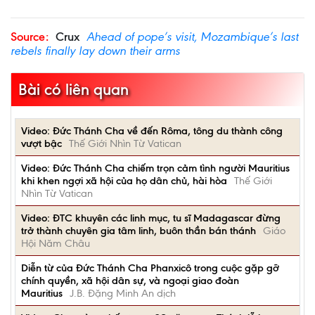
Source:
Crux
Ahead of pope’s visit, Mozambique’s last
rebels finally lay down their arms
Bài có liên quan
Video: Đức Thánh Cha về đến Rôma, tông du thành công
vượt bậc
Thế Giới Nhìn Từ Vatican
Video: Đức Thánh Cha chiếm trọn cảm tình người Mauritius
khi khen ngợi xã hội của họ dân chủ, hài hòa
Thế Giới
Nhìn Từ Vatican
Video: ĐTC khuyên các linh mục, tu sĩ Madagascar đừng
trở thành chuyên gia tâm linh, buôn thần bán thánh
Giáo
Hội Năm Châu
Diễn từ của Đức Thánh Cha Phanxicô trong cuộc gặp gỡ
chính quyền, xã hội dân sự, và ngoại giao đoàn
Mauritius
J.B. Đặng Minh An dịch