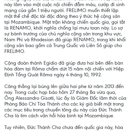
này lâm vào một cuộc nội chiến đẫm máu, cướp đi sinh
mạng của gần 1 triệu người. FRELIMO muốn thiết lập
một thể chế độc tài độc đảng theo ý thức hệ cộng sản
tại Mozambique. Mặt trận kháng chiến quốc gia, gọi tắt
là RENAMO, khởi nghĩa chống lại mưu toan này. Lo sợ
sự bành trướng của chủ nghĩa cộng sản trong khu vực,
Nam Phi và Rhodesian đã giúp RENAMO, trong khi khối
cộng sản bao gồm cả Trung Quốc và Liên Sô giúp cho
FRELIMO.
Cộng đoàn thánh Egidio đã giúp đưa hai bên đến bàn
hòa đàm tại Rôma chấm dứt 15 năm nội chiến với Hiệp
Định Tổng Quát Rôma ngày 4 tháng 10, 1992.
Căng thẳng lại bùng lên giữa hai phe từ năm 2013 đến
nay. Trong cuộc họp báo hôm 27 tháng Ba vừa qua,
Ông Alessandro Gisotti, lúc ấy là Giám Đốc lâm thời của
Phòng Báo Chí Tòa Thánh cho các ký giả biết một trong
các mục tiêu trong chuyến tông du này của Đức Thánh
Cha là tìm cách vãn hồi hòa bình tại Mozambique.
Tuy nhiên, Đức Thánh Cha chưa đến quốc gia này, hòa