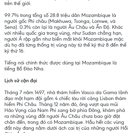
trên thế giới.
99.7% trong tổng số 28.8 triệu dân Mozambique là
người gốc Phi châu (Makhuwa, Tsonga, Lomwe, và
Sena). 0.3% còn lại là người Âu Châu và Ấn Độ. Khác
với nhiều quốc gia trong vùng, như Sudan chẳng hạn,
người Ả rập gần như biến mất khỏi Mozambique mặc
dù họ đã từng thống trị vùng này từ thế kỷ thứ 8 đến thế
kỷ thứ 16.
Tiếng nói chính thức được dùng tại Mozambique là
tiếng Bồ Đào Nha.
Lịch sử cận đại
Tháng 7 năm 1497, nhà thám hiểm Vasco da Gama lãnh
đạo một hạm đội gồm 4 chiếc tàu rời cảng Lisbon thám
hiểm Phi Châu. Tháng 12 năm đó, ông vượt qua mũi
Hảo Vọng của Nam Phi sang bờ phía Đông, khám phá
ra những vùng đất người Âu Châu chưa bao giờ đặt
chân đến, trong đó có Mozambique. Hầu hết các vùng
đất này đang nằm dưới ách cai trị của những người Hồi