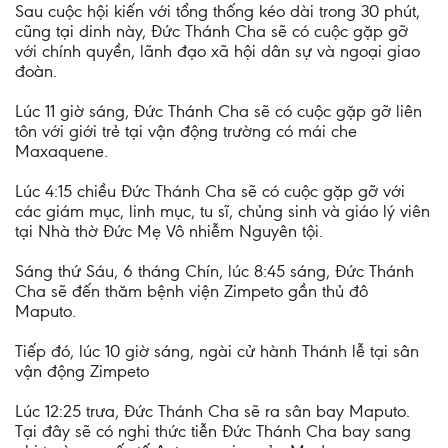
Sau cuộc hội kiến với tổng thống kéo dài trong 30 phút,
cũng tại dinh này, Đức Thánh Cha sẽ có cuộc gặp gỡ
với chính quyền, lãnh đạo xã hội dân sự và ngoại giao
đoàn.
Lúc 11 giờ sáng, Đức Thánh Cha sẽ có cuộc gặp gỡ liên
tôn với giới trẻ tại vận động trường có mái che
Maxaquene.
Lúc 4:15 chiều Đức Thánh Cha sẽ có cuộc gặp gỡ với
các giám mục, linh mục, tu sĩ, chủng sinh và giáo lý viên
tại Nhà thờ Đức Mẹ Vô nhiễm Nguyên tội.
Sáng thứ Sáu, 6 tháng Chín, lúc 8:45 sáng, Đức Thánh
Cha sẽ đến thăm bệnh viện Zimpeto gần thủ đô
Maputo.
Tiếp đó, lúc 10 giờ sáng, ngài cử hành Thánh lễ tại sân
vận động Zimpeto
Lúc 12:25 trưa, Đức Thánh Cha sẽ ra sân bay Maputo.
Tại đây sẽ có nghi thức tiễn Đức Thánh Cha bay sang