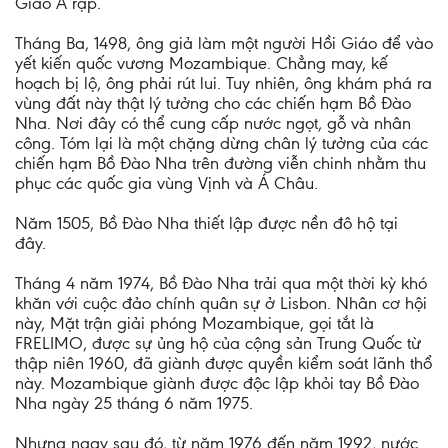
Giáo Ả rập.
Tháng Ba, 1498, ông giả làm một người Hồi Giáo để vào
yết kiến quốc vương Mozambique. Chẳng may, kế
hoạch bị lộ, ông phải rút lui. Tuy nhiên, ông khám phá ra
vùng đất này thật lý tưởng cho các chiến hạm Bồ Đào
Nha. Nơi đây có thể cung cấp nước ngọt, gỗ và nhân
công. Tóm lại là một chặng dừng chân lý tưởng của các
chiến hạm Bồ Đào Nha trên đường viễn chinh nhằm thu
phục các quốc gia vùng Vịnh và Á Châu.
Năm 1505, Bồ Đào Nha thiết lập được nền đô hộ tại
đây.
Tháng 4 năm 1974, Bồ Đào Nha trải qua một thời kỳ khó
khăn với cuộc đảo chính quân sự ở Lisbon. Nhân cơ hội
này, Mặt trận giải phóng Mozambique, gọi tắt là
FRELIMO, được sự ủng hộ của cộng sản Trung Quốc từ
thập niên 1960, đã giành được quyền kiểm soát lãnh thổ
này. Mozambique giành được độc lập khỏi tay Bồ Đào
Nha ngày 25 tháng 6 năm 1975.
Nhưng ngay sau đó, từ năm 1976 đến năm 1992, nước