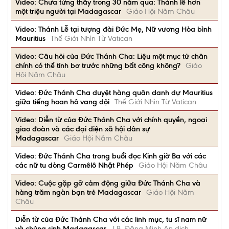
Video: Chưa từng thấy trong 30 năm qua: Thánh lễ hơn
một triệu người tại Madagascar
Giáo Hội Năm Châu
Video: Thánh Lễ tại tượng đài Đức Mẹ, Nữ vương Hòa bình
Mauritius
Thế Giới Nhìn Từ Vatican
Video: Câu hỏi của Đức Thánh Cha: Liệu một mục tử chân
chính có thể tỉnh bơ trước những bất công không?
Giáo
Hội Năm Châu
Video: Đức Thánh Cha duyệt hàng quân danh dự Mauritius
giữa tiếng hoan hô vang dội
Thế Giới Nhìn Từ Vatican
Video: Diễn từ của Đức Thánh Cha với chính quyền, ngoại
giao đoàn và các đại diện xã hội dân sự
Madagascar
Giáo Hội Năm Châu
Video: Đức Thánh Cha trong buổi đọc Kinh giờ Ba với các
các nữ tu dòng Carmêlô Nhặt Phép
Giáo Hội Năm Châu
Video: Cuộc gặp gỡ cảm động giữa Đức Thánh Cha và
hàng trăm ngàn bạn trẻ Madagascar
Giáo Hội Năm
Châu
Diễn từ của Đức Thánh Cha với các linh mục, tu sĩ nam nữ
và chủng sinh Madagascar
J.B. Đặng Minh An dịch