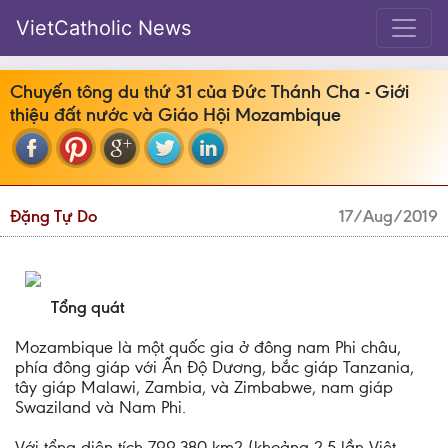
VietCatholic News
Chuyến tông du thứ 31 của Đức Thánh Cha - Giới
thiệu đất nước và Giáo Hội Mozambique
Đặng Tự Do
17/Aug/2019
Tổng quát
Mozambique là một quốc gia ở đông nam Phi châu,
phía đông giáp với Ấn Độ Dương, bắc giáp Tanzania,
tây giáp Malawi, Zambia, và Zimbabwe, nam giáp
Swaziland và Nam Phi.
Với tổng diện tích 799,380 km2 (khoảng 2.5 lần Việt