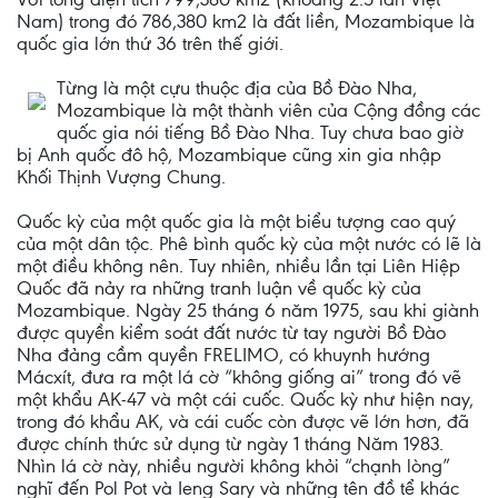
Nam) trong đó 786,380 km2 là đất liền, Mozambique là
quốc gia lớn thứ 36 trên thế giới.
Từng là một cựu thuộc địa của Bồ Đào Nha,
Mozambique là một thành viên của Cộng đồng các
quốc gia nói tiếng Bồ Đào Nha. Tuy chưa bao giờ
bị Anh quốc đô hộ, Mozambique cũng xin gia nhập
Khối Thịnh Vượng Chung.
Quốc kỳ của một quốc gia là một biểu tượng cao quý
của một dân tộc. Phê bình quốc kỳ của một nước có lẽ là
một điều không nên. Tuy nhiên, nhiều lần tại Liên Hiệp
Quốc đã nảy ra những tranh luận về quốc kỳ của
Mozambique. Ngày 25 tháng 6 năm 1975, sau khi giành
được quyền kiểm soát đất nước từ tay người Bồ Đào
Nha đảng cầm quyền FRELIMO, có khuynh hướng
Mácxít, đưa ra một lá cờ “không giống ai” trong đó vẽ
một khẩu AK-47 và một cái cuốc. Quốc kỳ như hiện nay,
trong đó khẩu AK, và cái cuốc còn được vẽ lớn hơn, đã
được chính thức sử dụng từ ngày 1 tháng Năm 1983.
Nhìn lá cờ này, nhiều người không khỏi “chạnh lòng”
nghĩ đến Pol Pot và Ieng Sary và những tên đồ tể khác