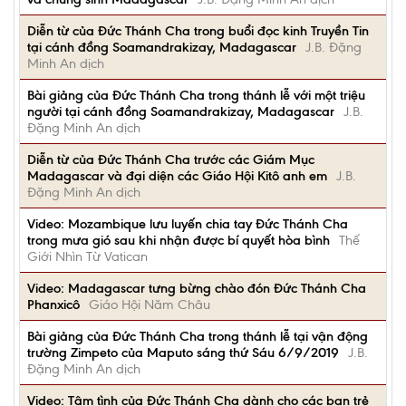
Diễn từ của Đức Thánh Cha trong buổi đọc kinh Truyền Tin
tại cánh đồng Soamandrakizay, Madagascar
J.B. Đặng
Minh An dịch
Bài giảng của Đức Thánh Cha trong thánh lễ với một triệu
người tại cánh đồng Soamandrakizay, Madagascar
J.B.
Đặng Minh An dịch
Diễn từ của Đức Thánh Cha trước các Giám Mục
Madagascar và đại diện các Giáo Hội Kitô anh em
J.B.
Đặng Minh An dịch
Video: Mozambique lưu luyến chia tay Đức Thánh Cha
trong mưa gió sau khi nhận được bí quyết hòa bình
Thế
Giới Nhìn Từ Vatican
Video: Madagascar tưng bừng chào đón Đức Thánh Cha
Phanxicô
Giáo Hội Năm Châu
Bài giảng của Đức Thánh Cha trong thánh lễ tại vận động
trường Zimpeto của Maputo sáng thứ Sáu 6/9/2019
J.B.
Đặng Minh An dịch
Video: Tâm tình của Đức Thánh Cha dành cho các bạn trẻ