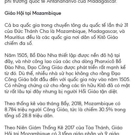
phi trường quốc tế Antananarivo của Madagascar.
Giáo Hội tại Mozambique
Cả ba quốc gia trong chuyến tông du quốc tế lần thứ 31
của Đức Thánh Cha là Mozambique, Madagascar, và
Mauritius đều là các quốc gia nơi dân số Kitô Giáo
chiếm đa số.
Năm 1505, Bồ Đào Nha thiết lập được nền đô hộ tại
đây, và nhờ công lao của các cha dòng Phanxicô Bồ
Đào Nha, Đạo Công Giáo được phát triển rất mạnh kể
từ đó. Dù thế, nhiều nhà sử học không cho rằng Đạo
Công Giáo bắt đầu đến với quốc gia này vào năm 1505.
Có những chứng cứ cho rằng các tín hữu Kitô đã có mặt
từ rất lâu tại đây nhưng bị người Hồi Giáo tận diệt.
Theo thống kê vào tháng Bẩy, 2018, Mozambique có
8.784 triệu người Công Giáo, tức là chiếm 30.5% trong
tổng số 28.8 triệu dân.
Theo Niên Giám Thống Kê 2017 của Tòa Thánh, Giáo
Hội tại Mozambique có 3 tổng giáo phận và 9 giáo