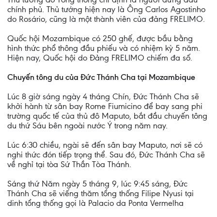
chính phủ. Thủ tướng hiện nay là Ông Carlos Agostinho
do Rosário, cũng là một thành viên của đảng FRELIMO.
Quốc hội Mozambique có 250 ghế, được bầu bằng
hình thức phổ thông đầu phiếu và có nhiệm kỳ 5 năm.
Hiện nay, Quốc hội do Đảng FRELIMO chiếm đa số.
Chuyến tông du của Đức Thánh Cha tại Mozambique
Lúc 8 giờ sáng ngày 4 tháng Chín, Đức Thánh Cha sẽ
khởi hành từ sân bay Rome Fiumicino để bay sang phi
trường quốc tế của thủ đô Maputo, bắt đầu chuyến tông
du thứ Sáu bên ngoài nước Ý trong năm nay.
Lúc 6:30 chiều, ngài sẽ đến sân bay Maputo, nơi sẽ có
nghi thức đón tiếp trọng thể. Sau đó, Đức Thánh Cha sẽ
về nghỉ tại tòa Sứ Thần Tòa Thánh.
Sáng thứ Năm ngày 5 tháng 9, lúc 9:45 sáng, Đức
Thánh Cha sẽ viếng thăm tổng thống Filipe Nyusi tại
dinh tổng thống gọi là Palacio da Ponta Vermelha