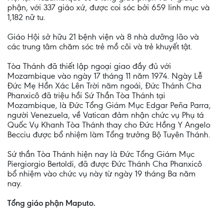
phận, với 337 giáo xứ, được coi sóc bởi 659 linh mục và
1,182 nữ tu.
Giáo Hội sở hữu 21 bệnh viện và 8 nhà dưỡng lão và
các trung tâm chăm sóc trẻ mồ côi và trẻ khuyết tật.
Tòa Thánh đã thiết lập ngoại giao đầy đủ với
Mozambique vào ngày 17 tháng 11 năm 1974. Ngày Lễ
Đức Mẹ Hồn Xác Lên Trời năm ngoái, Đức Thánh Cha
Phanxicô đã triệu hồi Sứ Thần Tòa Thánh tại
Mozambique, là Đức Tổng Giám Mục Edgar Peña Parra,
người Venezuela, về Vatican đảm nhận chức vụ Phụ tá
Quốc Vụ Khanh Tòa Thánh thay cho Đức Hồng Y Angelo
Becciu được bổ nhiệm làm Tổng trưởng Bộ Tuyên Thánh.
Sứ thần Tòa Thánh hiện nay là Đức Tổng Giám Mục
Piergiorgio Bertoldi, đã được Đức Thánh Cha Phanxicô
bổ nhiệm vào chức vụ này từ ngày 19 tháng Ba năm
nay.
Tổng giáo phận Maputo.