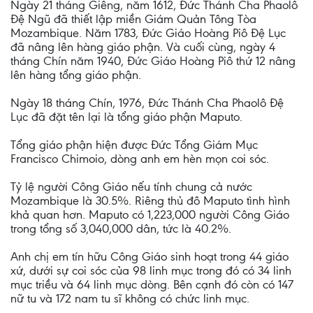
Ngày 21 tháng Giêng, năm 1612, Đức Thánh Cha Phaolô
Đệ Ngũ đã thiết lập miền Giám Quản Tông Tòa
Mozambique. Năm 1783, Đức Giáo Hoàng Piô Đệ Lục
đã nâng lên hàng giáo phận. Và cuối cùng, ngày 4
tháng Chín năm 1940, Đức Giáo Hoàng Piô thứ 12 nâng
lên hàng tổng giáo phận.
Ngày 18 tháng Chín, 1976, Đức Thánh Cha Phaolô Đệ
Lục đã đặt tên lại là tổng giáo phận Maputo.
Tổng giáo phận hiện được Đức Tổng Giám Mục
Francisco Chimoio, dòng anh em hèn mọn coi sóc.
Tỷ lệ người Công Giáo nếu tính chung cả nước
Mozambique là 30.5%. Riêng thủ đô Maputo tình hình
khả quan hơn. Maputo có 1,223,000 người Công Giáo
trong tổng số 3,040,000 dân, tức là 40.2%.
Anh chị em tín hữu Công Giáo sinh hoạt trong 44 giáo
xứ, dưới sự coi sóc của 98 linh mục trong đó có 34 linh
mục triều và 64 linh mục dòng. Bên cạnh đó còn có 147
nữ tu và 172 nam tu sĩ không có chức linh mục.