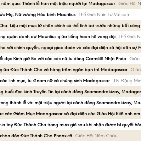
0 năm qua: Thánh lễ hơn một triệu người tại Madagascar
Giáo Hội 
Đức Mẹ, Nữ vương Hòa bình Mauritius
Thế Giới Nhìn Từ Vatican
ha: Liệu một mục tử chân chính có thể tỉnh bơ trước những bất côn
ng quân danh dự Mauritius giữa tiếng hoan hô vang dội
Thế Giới N
ha với chính quyền, ngoại giao đoàn và các đại diện xã hội dân s
ổi đọc Kinh giờ Ba với các các nữ tu dòng Carmêlô Nhặt Phép
Giáo
giữa Đức Thánh Cha và hàng trăm ngàn bạn trẻ Madagascar
Giáo
các linh mục, tu sĩ nam nữ và chủng sinh Madagascar
J.B. Đặng Mi
ng buổi đọc kinh Truyền Tin tại cánh đồng Soamandrakizay, Madaga
rong thánh lễ với một triệu người tại cánh đồng Soamandrakizay, M
ớc các Giám Mục Madagascar và đại diện các Giáo Hội Kitô anh em
hia tay Đức Thánh Cha trong mưa gió sau khi nhận được bí quyết hò
chào đón Đức Thánh Cha Phanxicô
Giáo Hội Năm Châu