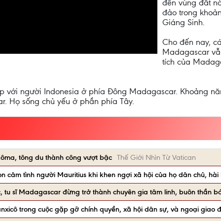
đến vùng đất n
đảo trong khoả
Giáng Sinh.
Cho đến nay, cá
Madagascar vẫn
tích của Madaga
hập với người Indonesia ở phía Đông Madagascar. Khoảng n
. Họ sống chủ yếu ở phần phía Tây.
ôma, tông du thành công vượt bậc
Thế Giới Nhìn Từ Vatican
n cảm tình người Mauritius khi khen ngợi xã hội của họ dân chủ, hài
, tu sĩ Madagascar đừng trở thành chuyên gia tâm linh, buôn thần b
xicô trong cuộc gặp gỡ chính quyền, xã hội dân sự, và ngoại giao 