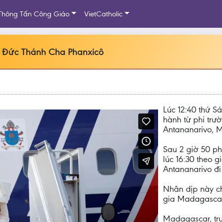
Thông Tấn Công Giáo
VietCatholic
 Đức Thánh Cha Phanxicô
Lúc 12:40 thứ S
hành từ phi trư
Antananarivo, 
Sau 2 giờ 50 ph
lúc 16:30 theo g
Antananarivo đi
Nhân dịp này ch
gia Madagascar
Madagascar, tr