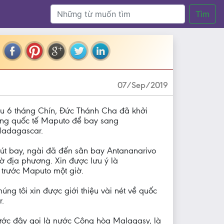
Tìm
07/Sep/2019
áu 6 tháng Chín, Đức Thánh Cha đã khởi
ờng quốc tế Maputo để bay sang
Madagascar.
út bay, ngài đã đến sân bay Antananarivo
iờ địa phương. Xin được lưu ý là
 trước Maputo một giờ.
úng tôi xin được giới thiệu vài nét về quốc
.
ước đây gọi là nước Cộng hòa Malagasy, là