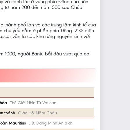
ày và canh tác ở vùng phía Đông của hòn
ng từ năm 200 đến năm 500 sau Chúa
c thành phố lớn và các trung tâm kinh tế của
 chủ yếu nằm ở phần phía Đông. 21% diện
scar vẫn là các khu rừng nguyên sinh với
ăm 1000, người Bantu bắt đầu vượt qua eo
 hòa
Thế Giới Nhìn Từ Vatican
án thánh
Giáo Hội Năm Châu
đoàn Mauritius
J.B. Đặng Minh An dịch