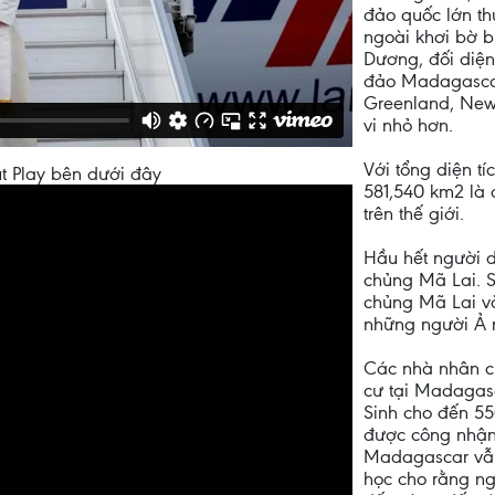
đảo quốc lớn thứ
ngoài khơi bờ b
Dương, đối diệ
đảo Madagascar, 
Greenland, New
vi nhỏ hơn.
Với tổng diện tí
t Play bên dưới đây
581,540 km2 là 
trên thế giới.
Hầu hết người 
chủng Mã Lai. S
chủng Mã Lai và
những người Ả 
Các nhà nhân c
cư tại Madagas
Sinh cho đến 55
được công nhận 
Madagascar vẫn
học cho rằng ng