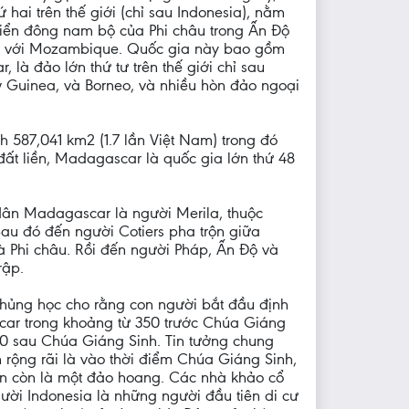
 hai trên thế giới (chỉ sau Indonesia), nằm
iển đông nam bộ của Phi châu trong Ấn Độ
n với Mozambique. Quốc gia này bao gồm
là đảo lớn thứ tư trên thế giới chỉ sau
 Guinea, và Borneo, và nhiều hòn đảo ngoại
ch 587,041 km2 (1.7 lần Việt Nam) trong đó
đất liền, Madagascar là quốc gia lớn thứ 48
dân Madagascar là người Merila, thuộc
au đó đến người Cotiers pha trộn giữa
 Phi châu. Rồi đến người Pháp, Ấn Độ và
rập.
hủng học cho rằng con người bắt đầu định
car trong khoảng từ 350 trước Chúa Giáng
0 sau Chúa Giáng Sinh. Tin tưởng chung
rộng rãi là vào thời điểm Chúa Giáng Sinh,
 còn là một đảo hoang. Các nhà khảo cổ
ười Indonesia là những người đầu tiên di cư