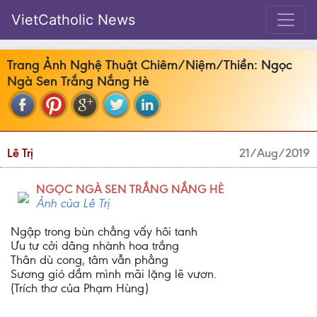
VietCatholic News
Trang Ảnh Nghệ Thuật Chiêm/Niệm/Thiền: Ngọc
Ngà Sen Trắng Nắng Hè
Lê Trị
21/Aug/2019
NGỌC NGÀ SEN TRẮNG NẮNG HÈ
Ảnh của Lê Trị
Ngập trong bùn chẳng vấy hôi tanh
Ưu tư cởi dâng nhành hoa trắng
Thân dù cong, tâm vẫn phẳng
Sương gió dầm mình mãi lặng lẽ vươn.
(Trích thơ của Phạm Hùng)