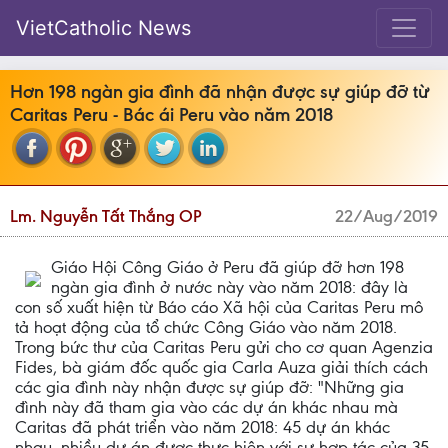
VietCatholic News
Hơn 198 ngàn gia đình đã nhận được sự giúp đỡ từ
Caritas Peru - Bác ái Peru vào năm 2018
Lm. Nguyễn Tất Thắng OP
22/Aug/2019
Giáo Hội Công Giáo ở Peru đã giúp đỡ hơn 198
ngàn gia đình ở nước này vào năm 2018: đây là
con số xuất hiện từ Báo cáo Xã hội của Caritas Peru mô
tả hoạt động của tổ chức Công Giáo vào năm 2018.
Trong bức thư của Caritas Peru gửi cho cơ quan Agenzia
Fides, bà giám đốc quốc gia Carla Auza giải thích cách
các gia đình này nhận được sự giúp đỡ: "Những gia
đình này đã tham gia vào các dự án khác nhau mà
Caritas đã phát triển vào năm 2018: 45 dự án khác
nhau, nhiều dự án được thực hiện với sự hợp tác của 35