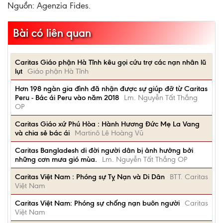
Nguồn: Agenzia Fides.
Bài có liên quan
Caritas Giáo phận Hà Tĩnh kêu gọi cứu trợ các nạn nhân lũ
lụt
Giáo phận Hà Tĩnh
Hơn 198 ngàn gia đình đã nhận được sự giúp đỡ từ Caritas
Peru - Bác ái Peru vào năm 2018
Lm. Nguyễn Tất Thắng
OP
Caritas Giáo xứ Phú Hòa : Hành Hương Đức Mẹ La Vang
và chia sẻ bác ái
Martinô Lê Hoàng Vũ
Caritas Bangladesh di đời người dân bị ảnh hưởng bởi
những cơn mưa gió mùa.
Lm. Nguyễn Tất Thắng OP
Caritas Việt Nam : Phóng sự Tỵ Nạn và Di Dân
BTT. Caritas
Việt Nam
Caritas Việt Nam: Phóng sự chống nạn buôn người
Caritas
Việt Nam