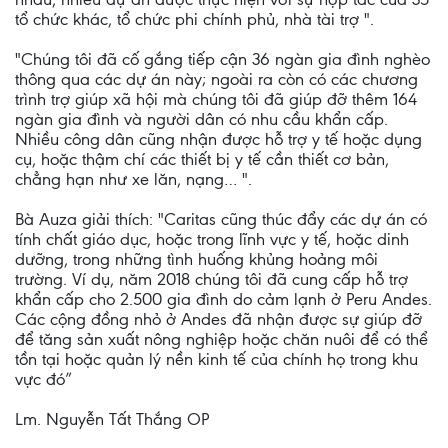
tổ chức khác, tổ chức phi chính phủ, nhà tài trợ ".
"Chúng tôi đã cố gắng tiếp cận 36 ngàn gia đình nghèo
thông qua các dự án này; ngoài ra còn có các chương
trình trợ giúp xã hội mà chúng tôi đã giúp đỡ thêm 164
ngàn gia đình và người dân có nhu cầu khẩn cấp.
Nhiều công dân cũng nhận được hỗ trợ y tế hoặc dụng
cụ, hoặc thậm chí các thiết bị y tế cần thiết cơ bản,
chẳng hạn như xe lăn, nạng… ".
Bà Auza giải thích: "Caritas cũng thúc đẩy các dự án có
tính chất giáo dục, hoặc trong lĩnh vực y tế, hoặc dinh
dưỡng, trong những tình huống khủng hoảng môi
trường. Ví dụ, năm 2018 chúng tôi đã cung cấp hỗ trợ
khẩn cấp cho 2.500 gia đình do cảm lạnh ở Peru Andes.
Các cộng đồng nhỏ ở Andes đã nhận được sự giúp đỡ
để tăng sản xuất nông nghiệp hoặc chăn nuôi để có thể
tồn tại hoặc quản lý nền kinh tế của chính họ trong khu
vực đó”
Lm. Nguyễn Tất Thắng OP