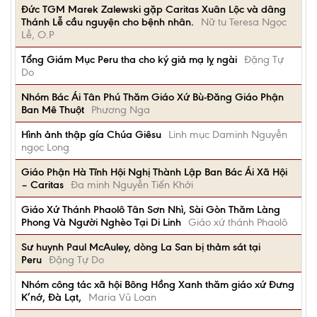
Đức TGM Marek Zalewski gặp Caritas Xuân Lộc và dâng
Thánh Lễ cầu nguyện cho bệnh nhân.
Nữ tu Teresa Ngọc
Lễ, O.P
Tổng Giám Mục Peru tha cho ký giả mạ lỵ ngài
Đặng Tự
Do
Nhóm Bác Ái Tân Phú Thăm Giáo Xứ Bù-Đăng Giáo Phận
Ban Mê Thuột
Phương Nga
Hình ảnh thập gía Chúa Giêsu
Linh mục Daminh Nguyễn
ngọc Long
Giáo Phận Hà Tĩnh Hội Nghị Thành Lập Ban Bác Ái Xã Hội
– Caritas
Đa minh Nguyễn Tiến Khởi
Giáo Xứ Thánh Phaolô Tân Sơn Nhì, Sài Gòn Thăm Làng
Phong Và Người Nghèo Tại Di Linh
Giáo xứ thánh Phaolô
Sư huynh Paul McAuley, dòng La San bị thảm sát tại
Peru
Đặng Tự Do
Nhóm công tác xã hội Bông Hồng Xanh thăm giáo xứ Đưng
K’nớ, Đà Lạt,
Maria Vũ Loan