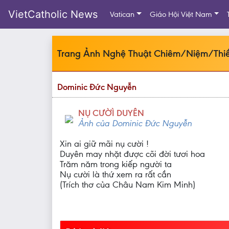
VietCatholic News
Vatican
Giáo Hội Việt Nam
Trang Ảnh Nghệ Thuật Chiêm/Niệm/Thiề
Dominic Đức Nguyễn
NỤ CƯỜÌ DUYÊN
Ảnh của Dominic Đức Nguyễn
Xin ai giữ mãi nụ cười !
Duyên may nhặt được cõi đời tươi hoa
Trăm năm trong kiếp người ta
Nụ cười là thứ xem ra rất cần
(Trích thơ của Châu Nam Kim Minh)