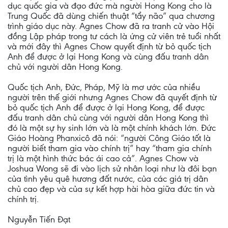
dục quốc gia và đạo đức mà người Hong Kong cho là
Trung Quốc đã dùng chiến thuật “tẩy não” qua chương
trình giáo dục này. Agnes Chow đã ra tranh cử vào Hội
đồng Lập pháp trong tư cách là ứng cử viên trẻ tuổi nhất
và mới đây thì Agnes Chow quyết định từ bỏ quốc tịch
Anh để được ở lại Hong Kong và cùng đấu tranh dân
chủ với người dân Hong Kong.
Quốc tịch Anh, Đức, Pháp, Mỹ là mơ ước của nhiều
người trên thế giới nhưng Agnes Chow đã quyết định từ
bỏ quốc tịch Anh để được ở lại Hong Kong, để được
đấu tranh dân chủ cùng với người dân Hong Kong thì
đó là một sự hy sinh lớn và là một chính khách lớn. Đức
Giáo Hoàng Phanxicô đã nói: “người Công Giáo tốt là
người biết tham gia vào chính trị” hay “tham gia chính
trị là một hình thức bác ái cao cả”. Agnes Chow và
Joshua Wong sẽ đi vào lịch sử nhân loại như là đôi bạn
của tình yêu quê hương đất nước, của các giá trị dân
chủ cao đẹp và của sự kết hợp hài hòa giữa đức tin và
chính trị.
Nguyễn Tiến Đạt