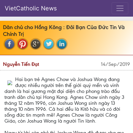
VietCatholic News
Dân chủ cho Hồng Kông : Đôi Bạn Của Đức Tin Và
Chính Trị
Nguyễn Tiến Đạt
14/Sep/2019
Hai bạn trẻ Agnes Chow và Joshua Wong đang
được nhiều người trên thế giới quý mến và vinh
danh là hai gương mặt đại diện cho phong trào đấu
tranh dân chủ tại Hong Kong. Agnes Chow sinh ngày 3
tháng 12 năm 1996, còn Joshua Wong sinh ngày 13
tháng 10 năm 1996. Cả hai đều là Kitô hữu và có đời
sống đức tin mạnh mẽ! Agnes Chow là người Công
Giáo, còn Joshua Wong là người Tin lành.
Ngay từ khi còn nhỏ thì Joshua Wong đã được cha mẹ