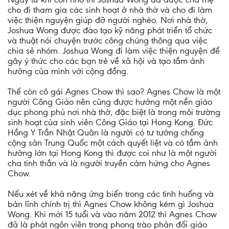
cho đi tham gia các sinh hoạt ở nhà thờ và cho đi làm
việc thiện nguyện giúp đỡ người nghèo. Nơi nhà thờ,
Joshua Wong được đào tạo kỹ năng phát triển tổ chức
và thuật nói chuyện trước công chúng thông qua việc
chia sẻ nhóm. Joshua Wong đi làm việc thiện nguyện để
gây ý thức cho các bạn trẻ về xã hội và tạo tầm ảnh
hưởng của mình với cộng đồng.
Thế còn cô gái Agnes Chow thì sao? Agnes Chow là một
người Công Giáo nên cũng được hưởng một nền giáo
dục phong phú nơi nhà thờ, đặc biệt là trong môi trường
sinh hoạt của sinh viên Công Giáo tại Hong Kong. Đức
Hồng Y Trần Nhật Quân là người có tư tưởng chống
cộng sản Trung Quốc một cách quyết liệt và có tầm ảnh
hưởng lớn tại Hong Kong thì được coi như là một người
cha tinh thần và là người truyền cảm hứng cho Agnes
Chow.
Nếu xét về khả năng ứng biến trong các tình huống và
bản lĩnh chính trị thì Agnes Chow không kém gì Joshua
Wong. Khi mới 15 tuổi và vào năm 2012 thì Agnes Chow
đã là phát ngôn viên trong phong trào phản đối giáo