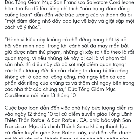
Đức Tổng Giám Mục San Francisco Salvatore Cordileone
hôm thứ Ba đã lên tiếng chỉ trích “não trạng đám đông
cuồng loạn” dẫn đến việc bức tượng của vị thánh đã bị
“một đám đông nhỏ đầy bạo lực vẽ bậy và giật sập một
cách vô ý thức”.
“Hành vi kiểu này không có chỗ đứng trong bất kỳ xã
hội văn minh nào. Trong khi cảnh sát đã may mắn bắt
giữ được năm thủ phạm, những gì xảy ra tiếp theo là rất
quan trọng, vì nếu những kẻ này bị coi là vi phạm tài
sản nhỏ, thì điều này đã bỏ sót một điểm quan trọng:
các biểu tượng đức tin của chúng ta đang bị tấn công
không chỉ ở các nơi công cộng, mà ngay trên cả các
phần đất riêng của chúng ta và thậm chí ngay bên trong
các nhà thờ của chúng ta,” Đức Tổng Giám Mục
Cordileone nói hôm 13 tháng 10.
Cuộc bạo loạn dẫn đến việc phá hủy bức tượng diễn ra
vào ngày 12 tháng 10 tại cứ điểm truyền giáo Tổng Lãnh
Thiên Thần Rafael ở San Rafael, CA, phía bắc vịnh San
Francisco. Mặc dù chính Thánh Serra không thành lập
cứ điểm truyền giáo San Rafael này, cứ điểm vẫn được
coi là di sản của Thánh Serra, vì do các hậu nhân của