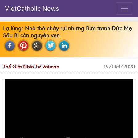
VietCatholic News
Lạ lùng: Nhà thờ cháy rụi nhưng Bức tranh Đức Mẹ
Sầu Bi còn nguyên vẹn
Thế Giới Nhìn Từ Vatican
19/Oct/2020