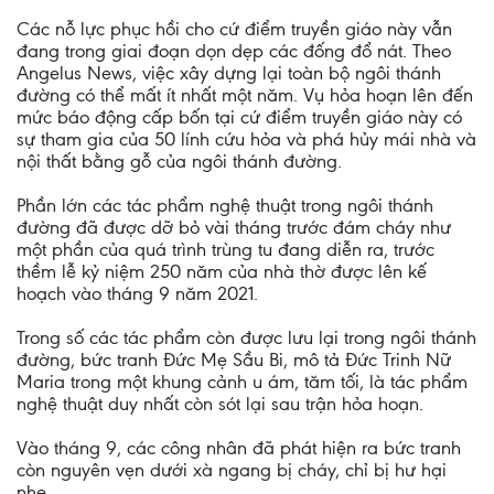
Các nỗ lực phục hồi cho cứ điểm truyền giáo này vẫn
đang trong giai đoạn dọn dẹp các đống đổ nát. Theo
Angelus News, việc xây dựng lại toàn bộ ngôi thánh
đường có thể mất ít nhất một năm. Vụ hỏa hoạn lên đến
mức báo động cấp bốn tại cứ điểm truyền giáo này có
sự tham gia của 50 lính cứu hỏa và phá hủy mái nhà và
nội thất bằng gỗ của ngôi thánh đường.
Phần lớn các tác phẩm nghệ thuật trong ngôi thánh
đường đã được dỡ bỏ vài tháng trước đám cháy như
một phần của quá trình trùng tu đang diễn ra, trước
thềm lễ kỷ niệm 250 năm của nhà thờ được lên kế
hoạch vào tháng 9 năm 2021.
Trong số các tác phẩm còn được lưu lại trong ngôi thánh
đường, bức tranh Đức Mẹ Sầu Bi, mô tả Đức Trinh Nữ
Maria trong một khung cảnh u ám, tăm tối, là tác phẩm
nghệ thuật duy nhất còn sót lại sau trận hỏa hoạn.
Vào tháng 9, các công nhân đã phát hiện ra bức tranh
còn nguyên vẹn dưới xà ngang bị cháy, chỉ bị hư hại
nhẹ.