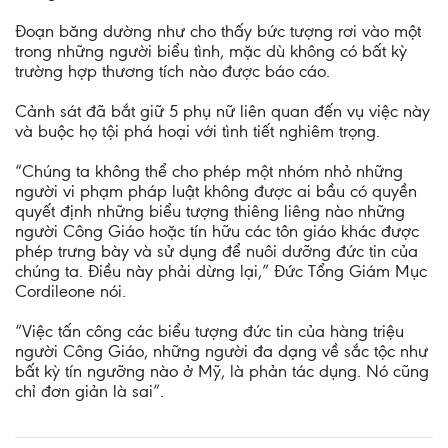
Đoạn băng dường như cho thấy bức tượng rơi vào một
trong những người biểu tình, mặc dù không có bất kỳ
trường hợp thương tích nào được báo cáo.
Cảnh sát đã bắt giữ 5 phụ nữ liên quan đến vụ việc này
và buộc họ tội phá hoại với tình tiết nghiêm trọng.
“Chúng ta không thể cho phép một nhóm nhỏ những
người vi phạm pháp luật không được ai bầu có quyền
quyết định những biểu tượng thiêng liêng nào những
người Công Giáo hoặc tín hữu các tôn giáo khác được
phép trưng bày và sử dụng để nuôi dưỡng đức tin của
chúng ta. Điều này phải dừng lại,” Đức Tổng Giám Mục
Cordileone nói.
“Việc tấn công các biểu tượng đức tin của hàng triệu
người Công Giáo, những người đa dạng về sắc tộc như
bất kỳ tín ngưỡng nào ở Mỹ, là phản tác dụng. Nó cũng
chỉ đơn giản là sai”.