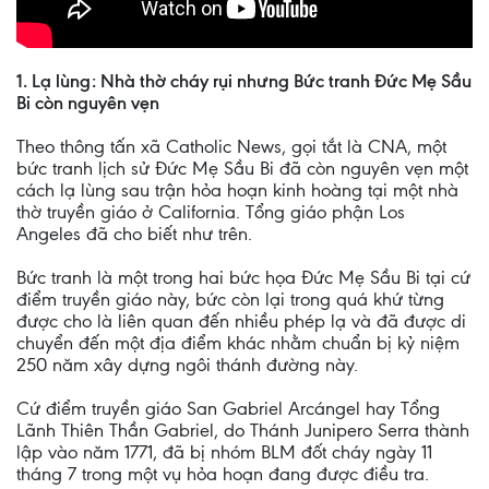
1. Lạ lùng: Nhà thờ cháy rụi nhưng Bức tranh Đức Mẹ Sầu
Bi còn nguyên vẹn
Theo thông tấn xã Catholic News, gọi tắt là CNA, một
bức tranh lịch sử Đức Mẹ Sầu Bi đã còn nguyên vẹn một
cách lạ lùng sau trận hỏa hoạn kinh hoàng tại một nhà
thờ truyền giáo ở California. Tổng giáo phận Los
Angeles đã cho biết như trên.
Bức tranh là một trong hai bức họa Đức Mẹ Sầu Bi tại cứ
điểm truyền giáo này, bức còn lại trong quá khứ từng
được cho là liên quan đến nhiều phép lạ và đã được di
chuyển đến một địa điểm khác nhằm chuẩn bị kỷ niệm
250 năm xây dựng ngôi thánh đường này.
Cứ điểm truyền giáo San Gabriel Arcángel hay Tổng
Lãnh Thiên Thần Gabriel, do Thánh Junipero Serra thành
lập vào năm 1771, đã bị nhóm BLM đốt cháy ngày 11
tháng 7 trong một vụ hỏa hoạn đang được điều tra.