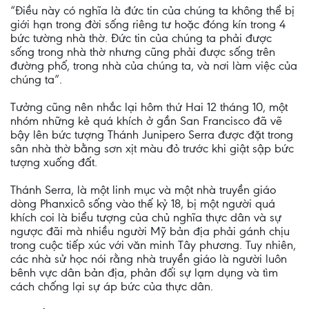
“Điều này có nghĩa là đức tin của chúng ta không thể bị
giới hạn trong đời sống riêng tư hoặc đóng kín trong 4
bức tường nhà thờ. Đức tin của chúng ta phải được
sống trong nhà thờ nhưng cũng phải được sống trên
đường phố, trong nhà của chúng ta, và nơi làm việc của
chúng ta”.
Tưởng cũng nên nhắc lại hôm thứ Hai 12 tháng 10, một
nhóm những kẻ quá khích ở gần San Francisco đã vẽ
bậy lên bức tượng Thánh Junipero Serra được đặt trong
sân nhà thờ bằng sơn xịt màu đỏ trước khi giật sập bức
tượng xuống đất.
Thánh Serra, là một linh mục và một nhà truyền giáo
dòng Phanxicô sống vào thế kỷ 18, bị một người quá
khích coi là biểu tượng của chủ nghĩa thực dân và sự
ngược đãi mà nhiều người Mỹ bản địa phải gánh chịu
trong cuộc tiếp xúc với văn minh Tây phương. Tuy nhiên,
các nhà sử học nói rằng nhà truyền giáo là người luôn
bênh vực dân bản địa, phản đối sự lạm dụng và tìm
cách chống lại sự áp bức của thực dân.