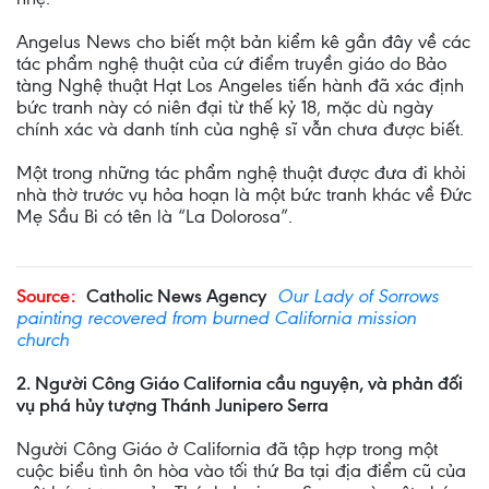
Angelus News cho biết một bản kiểm kê gần đây về các
tác phẩm nghệ thuật của cứ điểm truyền giáo do Bảo
tàng Nghệ thuật Hạt Los Angeles tiến hành đã xác định
bức tranh này có niên đại từ thế kỷ 18, mặc dù ngày
chính xác và danh tính của nghệ sĩ vẫn chưa được biết.
Một trong những tác phẩm nghệ thuật được đưa đi khỏi
nhà thờ trước vụ hỏa hoạn là một bức tranh khác về Đức
Mẹ Sầu Bi có tên là “La Dolorosa”.
Source:
Catholic News Agency
Our Lady of Sorrows
painting recovered from burned California mission
church
2. Người Công Giáo California cầu nguyện, và phản đối
vụ phá hủy tượng Thánh Junipero Serra
Người Công Giáo ở California đã tập hợp trong một
cuộc biểu tình ôn hòa vào tối thứ Ba tại địa điểm cũ của