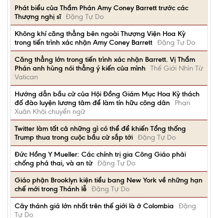
Phát biểu của Thẩm Phán Amy Coney Barrett trước các
Thượng nghị sĩ
Đặng Tự Do
Không khí căng thẳng bên ngoài Thượng Viện Hoa Kỳ
trong tiến trình xác nhận Amy Coney Barrett
Đặng Tự Do
Căng thẳng lớn trong tiến trình xác nhận Barrett. Vị Thẩm
Phán anh hùng nói thẳng ý kiến của mình
Thế Giới Nhìn Từ
Vatican
Hướng dẫn bầu cử của Hội Đồng Giám Mục Hoa Kỳ thách
đố đào luyện lương tâm để làm tín hữu công dân
Phạn
Xuân Khôi chuyển ngữ
Twitter làm tất cả những gì có thể để khiến Tổng thống
Trump thua trong cuộc bầu cử sắp tới
Đặng Tự Do
Đức Hồng Y Mueller: Các chính trị gia Công Giáo phải
chống phá thai, và an tử
Đặng Tự Do
Giáo phận Brooklyn kiện tiểu bang New York về những hạn
chế mới trong Thánh lễ
Đặng Tự Do
Cây thánh giá lớn nhất trên thế giới là ở Colombia
Đặng
Tự Do