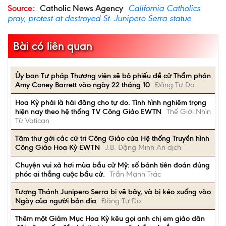
Source:
Catholic News Agency
California Catholics
pray, protest at destroyed St. Junipero Serra statue
Bài có liên quan
Ủy ban Tư pháp Thượng viện sẽ bỏ phiếu đề cử Thẩm phán
Amy Coney Barrett vào ngày 22 tháng 10
Đặng Tự Do
Hoa Kỳ phải là hải đăng cho tự do. Tình hình nghiêm trọng
hiện nay theo hệ thống TV Công Giáo EWTN
Thế Giới Nhìn
Từ Vatican
Tâm thư gởi các cử tri Công Giáo của Hệ thống Truyền hình
Công Giáo Hoa Kỳ EWTN
J.B. Đặng Minh An dịch
Chuyện vui xả hơi mùa bầu cử Mỹ: số bánh tiên đoán đúng
phóc ai thắng cuộc bầu cử.
Trần Mạnh Trác
Tượng Thánh Junipero Serra bị vẽ bậy, và bị kéo xuống vào
Ngày của người bản địa
Đặng Tự Do
Thêm một Giám Mục Hoa Kỳ kêu gọi anh chị em giáo dân