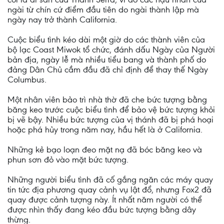
ngài từ chín cứ điểm đầu tiên do ngài thành lập mà
ngày nay trở thành California.
Cuộc biểu tình kéo dài một giờ do các thành viên của
bộ lạc Coast Miwok tổ chức, đánh dấu Ngày của Người
bản địa, ngày lễ mà nhiều tiểu bang và thành phố do
đảng Dân Chủ cầm đầu đã chỉ định để thay thế Ngày
Columbus.
Một nhân viên bảo trì nhà thờ đã che bức tượng bằng
băng keo trước cuộc biểu tình để bảo vệ bức tượng khỏi
bị vẽ bậy. Nhiều bức tượng của vị thánh đã bị phá hoại
hoặc phá hủy trong năm nay, hầu hết là ở California.
Những kẻ bạo loạn đeo mặt nạ đã bóc băng keo và
phun sơn đỏ vào mặt bức tượng.
Những người biểu tình đã cố gắng ngăn các máy quay
tin tức địa phương quay cảnh vụ lật đổ, nhưng Fox2 đã
quay được cảnh tượng này. Ít nhất năm người có thể
được nhìn thấy đang kéo đầu bức tượng bằng dây
thừng.