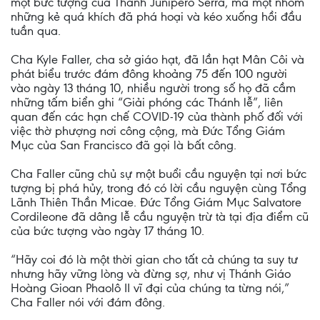
một bức tượng của Thánh Junipero Serra, mà một nhóm
những kẻ quá khích đã phá hoại và kéo xuống hồi đầu
tuần qua.
Cha Kyle Faller, cha sở giáo hạt, đã lần hạt Mân Côi và
phát biểu trước đám đông khoảng 75 đến 100 người
vào ngày 13 tháng 10, nhiều người trong số họ đã cầm
những tấm biển ghi “Giải phóng các Thánh lễ”, liên
quan đến các hạn chế COVID-19 của thành phố đối với
việc thờ phượng nơi công cộng, mà Đức Tổng Giám
Mục của San Francisco đã gọi là bất công.
Cha Faller cũng chủ sự một buổi cầu nguyện tại nơi bức
tượng bị phá hủy, trong đó có lời cầu nguyện cùng Tổng
Lãnh Thiên Thần Micae. Đức Tổng Giám Mục Salvatore
Cordileone đã dâng lễ cầu nguyện trừ tà tại địa điểm cũ
của bức tượng vào ngày 17 tháng 10.
“Hãy coi đó là một thời gian cho tất cả chúng ta suy tư
nhưng hãy vững lòng và đừng sợ, như vị Thánh Giáo
Hoàng Gioan Phaolô II vĩ đại của chúng ta từng nói,”
Cha Faller nói với đám đông.