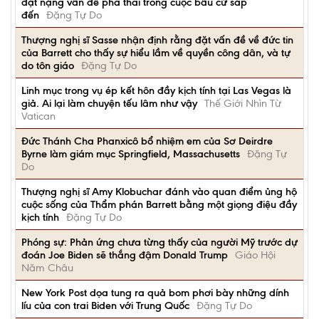
đặt nặng vấn đề phá thai trong cuộc bầu cử sắp
đến
Đặng Tự Do
Thượng nghị sĩ Sasse nhận định rằng đặt vấn đề về đức tin
của Barrett cho thấy sự hiểu lầm về quyền công dân, và tự
do tôn giáo
Đặng Tự Do
Linh mục trong vụ ép kết hôn đầy kịch tính tại Las Vegas là
giả. Ai lại làm chuyện tếu lâm như vậy
Thế Giới Nhìn Từ
Vatican
Đức Thánh Cha Phanxicô bổ nhiệm em của Sơ Deirdre
Byrne làm giám mục Springfield, Massachusetts
Đặng Tự
Do
Thượng nghị sĩ Amy Klobuchar đánh vào quan điểm ủng hộ
cuộc sống của Thẩm phán Barrett bằng một giọng điệu đầy
kịch tính
Đặng Tự Do
Phóng sự: Phản ứng chưa từng thấy của người Mỹ trước dự
đoán Joe Biden sẽ thắng đậm Donald Trump
Giáo Hội
Năm Châu
New York Post dọa tung ra quả bom phơi bày những dính
líu của con trai Biden với Trung Quốc
Đặng Tự Do