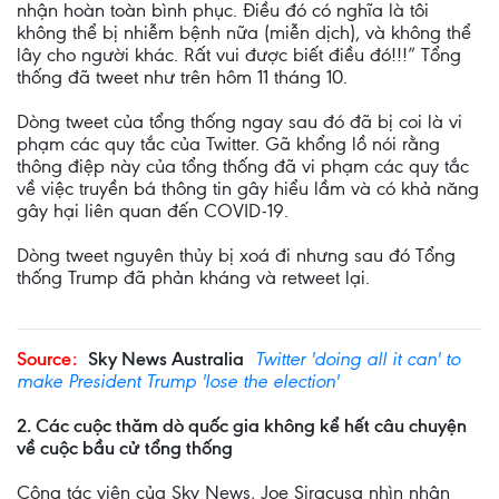
nhận hoàn toàn bình phục. Điều đó có nghĩa là tôi
không thể bị nhiễm bệnh nữa (miễn dịch), và không thể
lây cho người khác. Rất vui được biết điều đó!!!” Tổng
thống đã tweet như trên hôm 11 tháng 10.
Dòng tweet của tổng thống ngay sau đó đã bị coi là vi
phạm các quy tắc của Twitter. Gã khổng lồ nói rằng
thông điệp này của tổng thống đã vi phạm các quy tắc
về việc truyền bá thông tin gây hiểu lầm và có khả năng
gây hại liên quan đến COVID-19.
Dòng tweet nguyên thủy bị xoá đi nhưng sau đó Tổng
thống Trump đã phản kháng và retweet lại.
Source:
Sky News Australia
Twitter 'doing all it can' to
make President Trump 'lose the election'
2. Các cuộc thăm dò quốc gia không kể hết câu chuyện
về cuộc bầu cử tổng thống
Cộng tác viên của Sky News, Joe Siracusa nhìn nhận