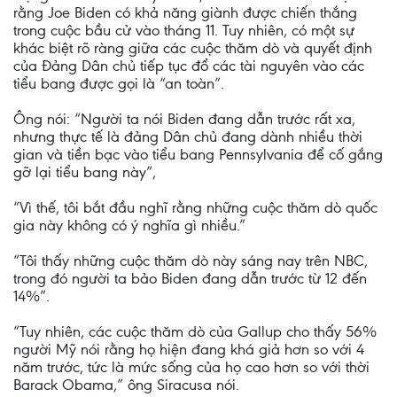
rằng Joe Biden có khả năng giành được chiến thắng
trong cuộc bầu cử vào tháng 11. Tuy nhiên, có một sự
khác biệt rõ ràng giữa các cuộc thăm dò và quyết định
của Đảng Dân chủ tiếp tục đổ các tài nguyên vào các
tiểu bang được gọi là “an toàn”.
Ông nói: “Người ta nói Biden đang dẫn trước rất xa,
nhưng thực tế là đảng Dân chủ đang dành nhiều thời
gian và tiền bạc vào tiểu bang Pennsylvania để cố gắng
gỡ lại tiểu bang này”,
“Vì thế, tôi bắt đầu nghĩ rằng những cuộc thăm dò quốc
gia này không có ý nghĩa gì nhiều.”
“Tôi thấy những cuộc thăm dò này sáng nay trên NBC,
trong đó người ta bảo Biden đang dẫn trước từ 12 đến
14%”.
“Tuy nhiên, các cuộc thăm dò của Gallup cho thấy 56%
người Mỹ nói rằng họ hiện đang khá giả hơn so với 4
năm trước, tức là mức sống của họ cao hơn so với thời
Barack Obama,” ông Siracusa nói.