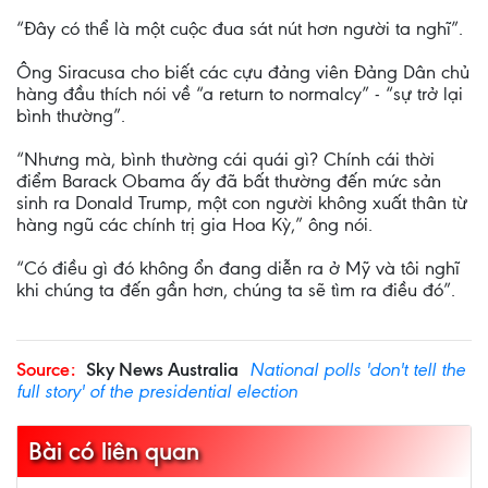
“Đây có thể là một cuộc đua sát nút hơn người ta nghĩ”.
Ông Siracusa cho biết các cựu đảng viên Đảng Dân chủ
hàng đầu thích nói về “a return to normalcy” - “sự trở lại
bình thường”.
“Nhưng mà, bình thường cái quái gì? Chính cái thời
điểm Barack Obama ấy đã bất thường đến mức sản
sinh ra Donald Trump, một con người không xuất thân từ
hàng ngũ các chính trị gia Hoa Kỳ,” ông nói.
“Có điều gì đó không ổn đang diễn ra ở Mỹ và tôi nghĩ
khi chúng ta đến gần hơn, chúng ta sẽ tìm ra điều đó”.
Source:
Sky News Australia
National polls 'don't tell the
full story' of the presidential election
Bài có liên quan