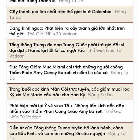
chế mới trong Thánh lễ
Đặng Tự Do
Cây thánh giá lớn nhất trên thế giới là ở Colombia
Đặng
Tự Do
Đáng kinh ngạc: Phát hiện ra cây thánh giá lớn nhất trên
thế giới
Thế Giới Nhìn Từ Vatican
Tổng thống Trump đe dọa Trung Quốc phải trả giá đắt vì
đại dịch, Harris lại hết lời ca ngợi Tầu
Thế Giới Nhìn Từ
Vatican
Đức Tổng Giám Mục Miami chỉ trích những người chống
Thẩm Phán Amy Coney Barrett vì niềm tin của cô
Đặng Tự
Do
Trong buổi đọc kinh Mân Côi trực tuyến, các giám mục Hoa
Kỳ xin Mẹ Maria cầu bầu cho Hoa Kỳ
Đặng Tự Do
Phát hiện mới tại Ý về virus Tầu. Những tấn kích dồn dập
nhắm vào Thẩm Phán Công Giáo Amy Barrett
Thế Giới
Nhìn Từ Vatican
Diễn từ của Tổng thống Trump tuyên bố lành bệnh, cảnh
cáo Bắc Kinh, và cám ơn những lời cầu nguyện
Đặng Tự
Do