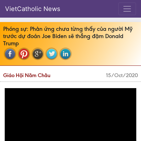
VietCatholic News
Phóng sự: Phản ứng chưa từng thấy của người Mỹ
trước dự đoán Joe Biden sẽ thắng đậm Donald
Trump
Giáo Hội Năm Châu
15/Oct/2020