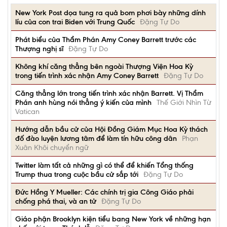
New York Post dọa tung ra quả bom phơi bày những dính
líu của con trai Biden với Trung Quốc
Đặng Tự Do
Phát biểu của Thẩm Phán Amy Coney Barrett trước các
Thượng nghị sĩ
Đặng Tự Do
Không khí căng thẳng bên ngoài Thượng Viện Hoa Kỳ
trong tiến trình xác nhận Amy Coney Barrett
Đặng Tự Do
Căng thẳng lớn trong tiến trình xác nhận Barrett. Vị Thẩm
Phán anh hùng nói thẳng ý kiến của mình
Thế Giới Nhìn Từ
Vatican
Hướng dẫn bầu cử của Hội Đồng Giám Mục Hoa Kỳ thách
đố đào luyện lương tâm để làm tín hữu công dân
Phạn
Xuân Khôi chuyển ngữ
Twitter làm tất cả những gì có thể để khiến Tổng thống
Trump thua trong cuộc bầu cử sắp tới
Đặng Tự Do
Đức Hồng Y Mueller: Các chính trị gia Công Giáo phải
chống phá thai, và an tử
Đặng Tự Do
Giáo phận Brooklyn kiện tiểu bang New York về những hạn