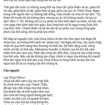
bình do sự thỏa hiệp hay đồng lõa với sự dữ.
Thế giới vẫn luôn có những xung đột và chia cắt: giữa thiện và ác, giữa tốt
và xấu, giữa lành và dữ, giữa thật và giả, giữa ma quỉ và Thiên Chúa. Ngay
trong mỗi người vẫn có những bất đồng, mâu thuẫn và chia rẽ nội tâm: “Sự
thiện tôi muốn thì tôi không làm, nhưng sự ác tôi không muốn, tôi lại cứ
làm” (Rm 7, 19). Không chỉ có sự phân rẽ trên bình diện cá nhân, xã hội, mà
còn ngay trên bình diện tôn giáo, đau lòng hơn nữ là ngay trong Giáo Hội
của Đức Kitô. Thánh thiện và tội lỗi vẫn là sự phân cực trong từng giây
phút của đời sống, đòi ta phải lựa chọn.
Để đáp lại nguyện ước của Chúa Giêsu là làm lan tỏa ngọn lửa Ngài đã
nhóm lên, ta không thể tránh né “phép rửa” mà Ngài đã chịu, tức phải chấp
nhận đi qua tình trạng đau thương và thất bại, để hiến tặng cuộc sống
mình với tất cả tình yêu. Mahatma Gandhi, vị thánh của Ấn Độ đã cảm
nhận tình yêu như sau:“Một vật cứng rắn đến đâu, cũng sẽ tan chảy trong
lửa tình yêu. Nếu vật ấy không tan chảy, chính vì ngọn lửa không đủ mạnh”.
Khơi lên ngọn lửa tình yêu của Chúa Giêsu từ lòng mình và làm lan tỏa
ngọn lửa đó là sứ mạng của đời chúng ta.
Cầu nguyện
Lạy Chúa Giêsu!
Chúa đã đến ném lửa vào mặt đất,
là chính tình yêu của Thánh Thần,
để lan tràn đến khắp mọi thế nhân,
lửa thanh tẩy và tinh luyện tâm can,
lửa sưởi ấm lòng người đang giá lạnh,
chiếu soi đời còn cô quạnh tối tăm.
Chúa ao ước lửa ấy sáng bùng lên,