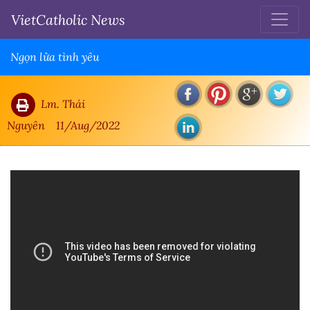
VietCatholic News
Ngọn lửa tình yêu
Lm. Thái
Nguyên
11/Aug/2022