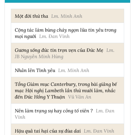
Một đời thứ tha
Lm. Minh Anh
Cộng tác làm bùng cháy ngọn lửa tin yêu trong
mọi người
Lm. Đan Vinh
Gương sống đức tin trọn vẹn của Đức Mẹ
Lm.
JB Nguyễn Minh Hùng
Nhân lên Tình yêu
Lm. Minh Anh
Tổng Giám mục Canterbury, trong bài giảng bế
mạc Hội nghị Lambeth lần thứ mười lăm, nhắc
đến Đức Hồng Y Thuận
Vũ Văn An
Nên làm trạng sự hay công tố viên ?
Lm. Đan
Vinh
Hậu quả tai hại của sự đùa dai
Lm. Đan Vinh