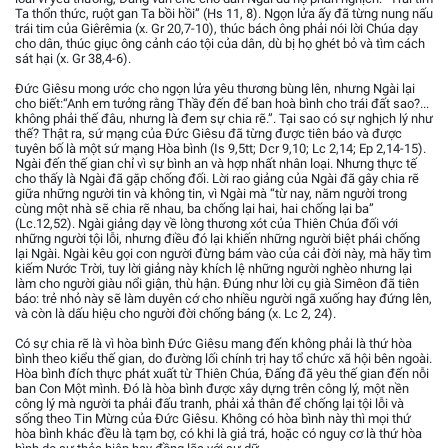
Ta thổn thức, ruột gan Ta bồi hồi” (Hs 11, 8). Ngọn lửa ấy đã từng nung nấu
trái tim của Giêrêmia (x. Gr 20,7-10), thúc bách ông phải nói lời Chúa dạy
cho dân, thúc giục ông cảnh cáo tội của dân, dù bị họ ghét bỏ và tìm cách
sát hại (x. Gr 38,4-6).
Đức Giêsu mong ước cho ngọn lửa yêu thương bùng lên, nhưng Ngài lại
cho biết:“Anh em tưởng rằng Thầy đến để ban hoà bình cho trái đất sao?...
không phải thế đâu, nhưng là đem sự chia rẽ.”. Tại sao có sự nghịch lý như
thế? Thật ra, sứ mạng của Đức Giêsu đã từng được tiên báo và được
tuyên bố là một sứ mạng Hòa bình (Is 9,5tt; Dcr 9,10; Lc 2,14; Ep 2,14-15).
Ngài đến thế gian chỉ vì sự bình an và hợp nhất nhân loại. Nhưng thực tế
cho thấy là Ngài đã gặp chống đối. Lời rao giảng của Ngài đã gây chia rẽ
giữa những người tin và không tin, vì Ngài mà “từ nay, năm người trong
cùng một nhà sẽ chia rẽ nhau, ba chống lại hai, hai chống lại ba”
(Lc.12,52). Ngài giảng dạy về lòng thương xót của Thiên Chúa đối với
những người tội lỗi, nhưng điều đó lại khiến những người biệt phái chống
lại Ngài. Ngài kêu gọi con người đừng bám vào của cải đời này, mà hãy tìm
kiếm Nước Trời, tuy lời giảng này khích lệ những người nghèo nhưng lại
làm cho người giàu nổi giận, thù hận. Đúng như lời cụ già Simêon đã tiên
báo: trẻ nhỏ này sẽ làm duyên cớ cho nhiều người ngã xuống hay đứng lên,
và còn là dấu hiệu cho người đời chống báng (x. Lc 2, 24).
Có sự chia rẽ là vì hòa bình Đức Giêsu mang đến không phải là thứ hòa
bình theo kiểu thế gian, do đường lối chính trị hay tổ chức xã hội bên ngoài.
Hòa bình đích thực phát xuất từ Thiên Chúa, Đấng đã yêu thế gian đến nỗi
ban Con Một mình. Đó là hòa bình được xây dựng trên công lý, một nền
công lý mà người ta phải đấu tranh, phải xả thân để chống lại tội lỗi và
sống theo Tin Mừng của Đức Giêsu. Không có hòa bình này thì mọi thứ
hòa bình khác đều là tạm bợ, có khi là giả trá, hoặc có nguy cơ là thứ hòa