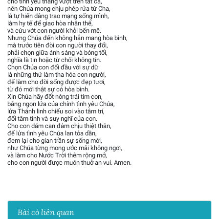
cho tình yêu thắng vượt trên tất cả,
nên Chúa mong chịu phép rửa từ Cha,
là tự hiến dâng trao mạng sống mình,
làm hy tế để giao hòa nhân thế,
và cứu vớt con người khỏi bến mê.
Nhưng Chúa đến không hẳn mang hòa bình,
mà trước tiên đòi con người thay đổi,
phải chọn giữa ánh sáng và bóng tối,
nghĩa là tin hoặc từ chối không tin.
Chọn Chúa con đối đầu với sự dữ
là những thứ làm tha hóa con người,
để làm cho đời sống được đẹp tươi,
từ đó mới thật sự có hòa bình.
Xin Chúa hãy đốt nóng trái tim con,
bằng ngọn lửa của chính tình yêu Chúa,
lửa Thánh linh chiếu soi vào tâm trí,
đổi tâm tình và suy nghĩ của con.
Cho con dám can đảm chịu thiệt thân,
để lửa tình yêu Chúa lan tỏa dần,
đem lại cho gian trần sự sống mới,
như Chúa từng mong ước mãi không ngơi,
và làm cho Nước Trời thêm rộng mở,
cho con người được muôn thuở an vui. Amen.
Bài có liên quan