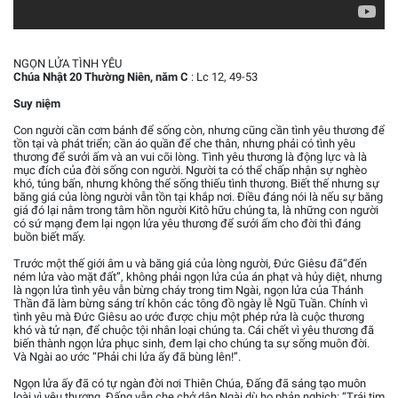
NGỌN LỬA TÌNH YÊU
Chúa Nhật 20 Thường Niên, năm C
: Lc 12, 49-53
Suy niệm
Con người cần cơm bánh để sống còn, nhưng cũng cần tình yêu thương để
tồn tại và phát triển; cần áo quần để che thân, nhưng phải có tình yêu
thương để sưởi ấm và an vui cõi lòng. Tình yêu thương là động lực và là
mục đích của đời sống con người. Người ta có thể chấp nhận sự nghèo
khó, túng bấn, nhưng không thể sống thiếu tình thương. Biết thế nhưng sự
băng giá của lòng người vẫn tồn tại khắp nơi. Điều đáng nói là nếu sự băng
giá đó lại nằm trong tâm hồn người Kitô hữu chúng ta, là những con người
có sứ mạng đem lại ngọn lửa yêu thương để sưởi ấm cho đời thì đáng
buồn biết mấy.
Trước một thế giới âm u và băng giá của lòng người, Đức Giêsu đã“đến
ném lửa vào mặt đất”, không phải ngọn lửa của án phạt và hủy diệt, nhưng
là ngọn lửa tình yêu vẫn bừng cháy trong tim Ngài, ngọn lửa của Thánh
Thần đã làm bừng sáng trí khôn các tông đồ ngày lễ Ngũ Tuần. Chính vì
tình yêu mà Đức Giêsu ao ước được chịu một phép rửa là cuộc thương
khó và tử nạn, để chuộc tội nhân loại chúng ta. Cái chết vì yêu thương đã
biến thành ngọn lửa phục sinh, đem lại cho chúng ta sự sống muôn đời.
Và Ngài ao ước “Phải chi lửa ấy đã bùng lên!”.
Ngọn lửa ấy đã có tự ngàn đời nơi Thiên Chúa, Đấng đã sáng tạo muôn
loài vì yêu thương, Đấng vẫn che chở dân Ngài dù họ phản nghịch: “Trái tim