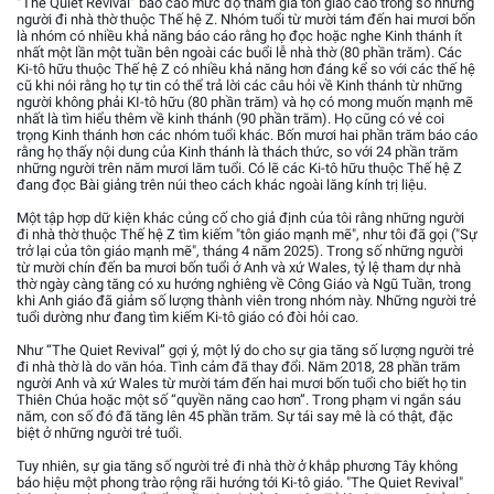
“The Quiet Revival” báo cáo mức độ tham gia tôn giáo cao trong số những
người đi nhà thờ thuộc Thế hệ Z. Nhóm tuổi từ mười tám đến hai mươi bốn
là nhóm có nhiều khả năng báo cáo rằng họ đọc hoặc nghe Kinh thánh ít
nhất một lần một tuần bên ngoài các buổi lễ nhà thờ (80 phần trăm). Các
Ki-tô hữu thuộc Thế hệ Z có nhiều khả năng hơn đáng kể so với các thế hệ
cũ khi nói rằng họ tự tin có thể trả lời các câu hỏi về Kinh thánh từ những
người không phải KI-tô hữu (80 phần trăm) và họ có mong muốn mạnh mẽ
nhất là tìm hiểu thêm về kinh thánh (90 phần trăm). Họ cũng có vẻ coi
trọng Kinh thánh hơn các nhóm tuổi khác. Bốn mươi hai phần trăm báo cáo
rằng họ thấy nội dung của Kinh thánh là thách thức, so với 24 phần trăm
những người trên năm mươi lăm tuổi. Có lẽ các Ki-tô hữu thuộc Thế hệ Z
đang đọc Bài giảng trên núi theo cách khác ngoài lăng kính trị liệu.
Một tập hợp dữ kiện khác củng cố cho giả định của tôi rằng những người
đi nhà thờ thuộc Thế hệ Z tìm kiếm "tôn giáo mạnh mẽ", như tôi đã gọi ("Sự
trở lại của tôn giáo mạnh mẽ", tháng 4 năm 2025). Trong số những người
từ mười chín đến ba mươi bốn tuổi ở Anh và xứ Wales, tỷ lệ tham dự nhà
thờ ngày càng tăng có xu hướng nghiêng về Công Giáo và Ngũ Tuần, trong
khi Anh giáo đã giảm số lượng thành viên trong nhóm này. Những người trẻ
tuổi dường như đang tìm kiếm Ki-tô giáo có đòi hỏi cao.
Như “The Quiet Revival” gợi ý, một lý do cho sự gia tăng số lượng người trẻ
đi nhà thờ là do văn hóa. Tình cảm đã thay đổi. Năm 2018, 28 phần trăm
người Anh và xứ Wales từ mười tám đến hai mươi bốn tuổi cho biết họ tin
Thiên Chúa hoặc một số “quyền năng cao hơn”. Trong phạm vi ngắn sáu
năm, con số đó đã tăng lên 45 phần trăm. Sự tái say mê là có thật, đặc
biệt ở những người trẻ tuổi.
Tuy nhiên, sự gia tăng số người trẻ đi nhà thờ ở khắp phương Tây không
báo hiệu một phong trào rộng rãi hướng tới Ki-tô giáo. "The Quiet Revival"