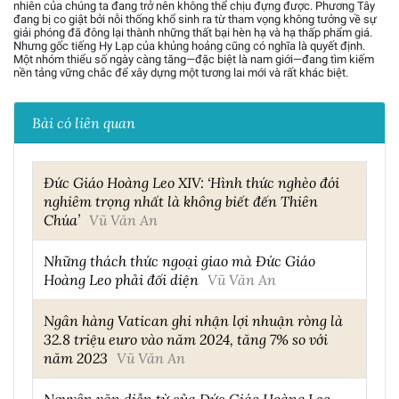
nhiên của chúng ta đang trở nên không thể chịu đựng được. Phương Tây
đang bị co giật bởi nỗi thống khổ sinh ra từ tham vọng không tưởng về sự
giải phóng đã đông lại thành những thất bại hèn hạ và hạ thấp phẩm giá.
Nhưng gốc tiếng Hy Lạp của khủng hoảng cũng có nghĩa là quyết định.
Một nhóm thiểu số ngày càng tăng—đặc biệt là nam giới—đang tìm kiếm
nền tảng vững chắc để xây dựng một tương lai mới và rất khác biệt.
Bài có liên quan
Đức Giáo Hoàng Leo XIV: ‘Hình thức nghèo đói
nghiêm trọng nhất là không biết đến Thiên
Chúa’
Vũ Văn An
Những thách thức ngoại giao mà Đức Giáo
Hoàng Leo phải đối diện
Vũ Văn An
Ngân hàng Vatican ghi nhận lợi nhuận ròng là
32.8 triệu euro vào năm 2024, tăng 7% so với
năm 2023
Vũ Văn An
Nguyên văn diễn từ của Đức Giáo Hoàng Leo