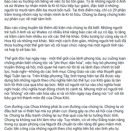
báo cáo xu hướng nổi tiếng về việc từ bỏ tôn giáo. Tỷ lệ những người ở Anh
và xứ Wales tự nhận mình là Ki-tô hữu tiếp tục giảm, đặc biệt ở những
người từ mười tám đến ba mươi bốn tuổi. Tại thời điểm này, chỉ có 29 phần
trăm trong nhóm này tự nhận mình là Ki-tô hữu. Chúng ta đang chứng kiến
sự phân cực về mặt tâm linh.
Báo cáo cũng truyền tải thêm dữ kiện mà chúng ta đã biết: Những người
trẻ tuổi ở Anh và xứ Wales có nhiều khả năng báo cáo về sự cô lập, lo lắng
và trầm cảm hơn nhiều so với các thế hệ khác. Điều tương tự cũng xảy ra ở
Hoa Kỳ và những nơi khác. Nói một cách đơn giản, những người trẻ tuổi đã
thừa hưởng một thế giới tan vỡ, rối loạn chức năng mà một người tỉnh táo
và hợp lý sẽ bác bỏ.
Thế giới độc hại ngày nay - một thế giới của lệnh phong tỏa, sự cuồng loạn
chống phân biệt chủng tộc và "phi thực dân hóa", việc hủy bỏ phương tiện
truyền thông xã hội, mối quan hệ nam nữ tồi tệ và lãnh đạo chính trị bất
lực, hoài nghi—không do các linh mục Công Giáo và các nhà thuyết giáo
Ngũ Tuần tạo ra. Trên khắp phương Tây, tình trạng hiện tại đã được xây
dựng bởi những người theo chủ nghĩa tiến bộ thế tục coi Kitô giáo là tàn
tích lỗi thời của quá khứ áp bức. Một số người rút lui vào chủ nghĩa hoài
nghi hoặc chủ nghĩa hoạt động chính trị cánh tả. Nhưng một số người trẻ
nói "không" với nền văn hóa xấu xí và vô hồn ngày nay đang nói "có" với lời
kêu gọi trở thành môn đệ của Chúa Kitô.
Con đường của Chúa không phải là con đường của chúng ta. Chúng ta vò
đầu bứt tai vì thiệt hại mà sự phân cực đang gây ra cho xã hội của chúng
ta. Chúng ta đấu tranh chống lại sự thái quá của hệ tư tưởng thức tỉnh.
Chúng ta không sai khi làm như vậy. Tuy nhiên, có vẻ như Đấng toàn năng
trong sự quan phòng của Người đã chuẩn bị nền tảng để gieo mầm mới.
Cuộc tấn công của những người theo chủ nghĩa tiến bộ vào tình yêu tự