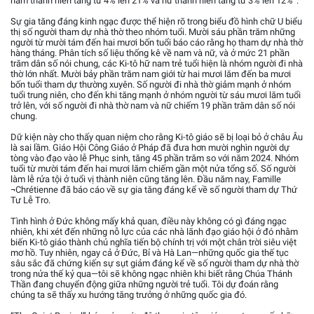
nam thanh niên tăng từ 4% lên 21% và nữ thanh niên tăng từ 3% lên 12%”.
Sự gia tăng đáng kinh ngạc được thể hiện rõ trong biểu đồ hình chữ U biểu
thị số người tham dự nhà thờ theo nhóm tuổi. Mười sáu phần trăm những
người từ mười tám đến hai mươi bốn tuổi báo cáo rằng họ tham dự nhà thờ
hàng tháng. Phân tích số liệu thống kê về nam và nữ, và ở mức 21 phần
trăm dân số nói chung, các Ki-tô hữ nam trẻ tuổi hiện là nhóm người đi nhà
thờ lớn nhất. Mười bảy phần trăm nam giới từ hai mươi lăm đến ba mươi
bốn tuổi tham dự thường xuyên. Số người đi nhà thờ giảm mạnh ở nhóm
tuổi trung niên, cho đến khi tăng mạnh ở nhóm người từ sáu mươi lăm tuổi
trở lên, với số người đi nhà thờ nam và nữ chiếm 19 phần trăm dân số nói
chung.
Dữ kiện này cho thấy quan niệm cho rằng Ki-tô giáo sẽ bị loại bỏ ở châu Âu
là sai lầm. Giáo Hội Công Giáo ở Pháp đã đưa hơn mười nghìn người dự
tòng vào đạo vào lễ Phục sinh, tăng 45 phần trăm so với năm 2024. Nhóm
tuổi từ mười tám đến hai mươi lăm chiếm gần một nửa tổng số. Số người
làm lễ rửa tội ở tuổi vị thành niên cũng tăng lên. Đầu năm nay, Famille
¬Chrétienne đã báo cáo về sự gia tăng đáng kể về số người tham dự Thứ
Tư Lễ Tro.
Tình hình ở Đức không mấy khả quan, điều này không có gì đáng ngạc
nhiên, khi xét đến những nỗ lực của các nhà lãnh đạo giáo hội ở đó nhằm
biến Ki-tô giáo thành chủ nghĩa tiến bộ chính trị với một chân trời siêu việt
mơ hồ. Tuy nhiên, ngay cả ở Đức, Bỉ và Hà Lan—những quốc gia thế tục
sâu sắc đã chứng kiến sự sụt giảm đáng kể về số người tham dự nhà thờ
trong nửa thế kỷ qua—tôi sẽ không ngạc nhiên khi biết rằng Chúa Thánh
Thần đang chuyển động giữa những người trẻ tuổi. Tôi dự đoán rằng
chúng ta sẽ thấy xu hướng tăng trưởng ở những quốc gia đó.