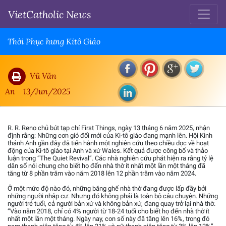
VietCatholic News
Thời Phục hưng Kitô Giáo
Vũ Văn
An
13/Jun/2025
R. R. Reno chủ bút tạp chí First Things, ngày 13 tháng 6 năm 2025, nhận
định rằng: Những cơn gió đổi mới của Ki-tô giáo đang mạnh lên. Hội Kinh
thánh Anh gần đây đã tiến hành một nghiên cứu theo chiều dọc về hoạt
động của Ki-tô giáo tại Anh và xứ Wales. Kết quả được công bố và thảo
luận trong “The Quiet Revival”. Các nhà nghiên cứu phát hiện ra rằng tỷ lệ
dân số nói chung cho biết họ đến nhà thờ ít nhất một lần một tháng đã
tăng từ 8 phần trăm vào năm 2018 lên 12 phần trăm vào năm 2024.
Ở một mức độ nào đó, những băng ghế nhà thờ đang được lấp đầy bởi
những người nhập cư. Nhưng đó không phải là toàn bộ câu chuyện. Những
người trẻ tuổi, cả người bản xứ và không bản xứ, đang quay trở lại nhà thờ.
“Vào năm 2018, chỉ có 4% người từ 18-24 tuổi cho biết họ đến nhà thờ ít
nhất một lần một tháng. Ngày nay, con số này đã tăng lên 16%, trong đó