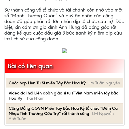
Sự thành công về tổ chức và tài chánh còn nhờ vào một
số "Mạnh Thường Quân” và quý ân nhân của cộng
đoàn đã góp phần rất lớn nhân dịp tổ chức cứu trợ. Đặc
biệt, xin cám ơn gia đình Anh Hùng đã đóng góp rất
đáng kể qua cuộc đấu giá 3 bức tranh kỷ niệm dịp cứu
trợ lịch sử của cộng đoàn.
Bài có liên quan
Cuộc họp Liên Tu Sĩ miền Tây Bắc Hoa Kỳ
Lm Tuấn Nguyễn
Video đại hội Liên đoàn giáo sĩ tu sĩ Việt Nam miền tây bắc
Hoa Kỳ
Thái Phạm
Cộng Đồng CGVN Miền Tây Bắc Hoa Kỳ tổ chức ''Đêm Ca
Nhạc Tình Thương Cứu Trợ'' rất thành công
LM Nguyễn
Anh Tuấn