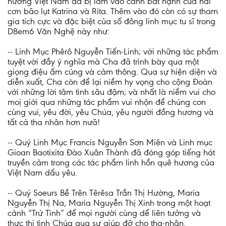
hương Việt Nam đã bị lâm vào cảnh bất hạnh của hai
cơn bão lụt Katrina và Rita. Thêm vào đó còn có sự tham
gia tích cực và đặc biệt của số đông linh mục tu sĩ trong
D8em6 Văn Nghệ này như:
-- Linh Mục Phêrô Nguyễn Tiến-Linh; với những tác phẩm
tuyệt vời đầy ý nghĩa mà Cha đã trình bày qua một
giọng điệu ấm cúng và cảm thông. Qua sự hiện diện và
diễn xuất, Cha còn để lại niềm hy vọng cho cộng Đoàn
với những lời tâm tình sâu đậm; và nhất là niềm vui cho
moị giới qua những tác phẩm vui nhộn để chúng con
cùng vui, yêu đời, yêu Chúa, yêu người đồng hương và
tất cả tha nhân hơn nưã!
-- Quý Linh Mục Francis Nguyễn Sơn Miên và Linh mục
Gioan Baotixita Đào Xuân Thành đã đóng góp tiếng hát
truyền cảm trong các tác phẩm linh hồn quê hương của
Việt Nam dấu yêu.
-- Quý Soeurs Bề Trên Têrêsa Trần Thị Hường, Maria
Nguyễn Thị Na, Maria Nguyễn Thị Xinh trong một hoạt
cảnh “Trứ Tình” để mọi người cùng dể liên tưởng và
thực thi tình Chúa qua sự giúp đỡ cho tha-nhân.