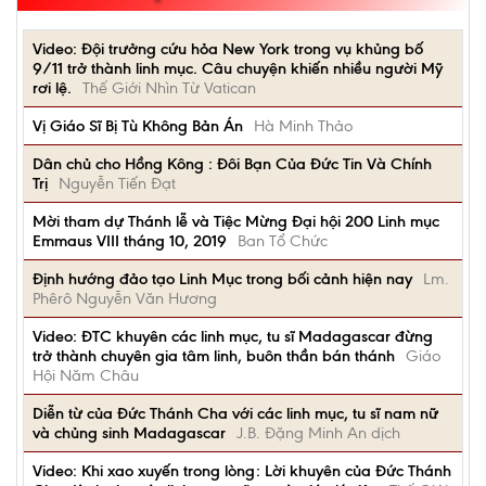
Video: Đội trưởng cứu hỏa New York trong vụ khủng bố
9/11 trở thành linh mục. Câu chuyện khiến nhiều người Mỹ
rơi lệ.
Thế Giới Nhìn Từ Vatican
Vị Giáo Sĩ Bị Tù Không Bản Án
Hà Minh Thảo
Dân chủ cho Hồng Kông : Đôi Bạn Của Đức Tin Và Chính
Trị
Nguyễn Tiến Đạt
Mời tham dự Thánh lễ và Tiệc Mừng Đại hội 200 Linh mục
Emmaus VIII tháng 10, 2019
Ban Tổ Chức
Định hướng đảo tạo Linh Mục trong bối cảnh hiện nay
Lm.
Phêrô Nguyễn Văn Hương
Video: ĐTC khuyên các linh mục, tu sĩ Madagascar đừng
trở thành chuyên gia tâm linh, buôn thần bán thánh
Giáo
Hội Năm Châu
Diễn từ của Đức Thánh Cha với các linh mục, tu sĩ nam nữ
và chủng sinh Madagascar
J.B. Đặng Minh An dịch
Video: Khi xao xuyến trong lòng: Lời khuyên của Đức Thánh