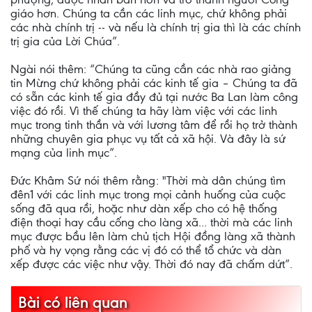
giáo hơn. Chúng ta cần các linh mục, chứ không phải
các nhà chính trị -- và nếu là chính trị gia thì là các chính
trị gia của Lời Chúa”.
Ngài nói thêm: “Chúng ta cũng cần các nhà rao giảng
tin Mừng chứ không phải các kinh tế gia – Chúng ta đã
có sẵn các kinh tế gia đầy đủ tại nước Ba Lan làm công
việc đó rồi. Vì thế chúng ta hãy làm việc với các linh
mục trong tinh thần và với lương tâm để rồi họ trở thành
những chuyên gia phục vụ tất cả xã hội. Và đây là sứ
mạng của linh mục”.
Đức Khâm Sứ nói thêm rằng: "Thời mà dân chúng tìm
đên1 với các linh mục trong mọi cảnh huống của cuộc
sống đã qua rồi, hoặc như dàn xếp cho có hệ thống
điện thoại hay cầu cống cho làng xã... thời mà các linh
mục được bầu lên làm chủ tịch Hội đồng làng xã thành
phố và hy vọng rằng các vị đó có thể tổ chức và dàn
xếp được các việc như vậy. Thời đó nay đã chấm dứt”.
Bài có liên quan