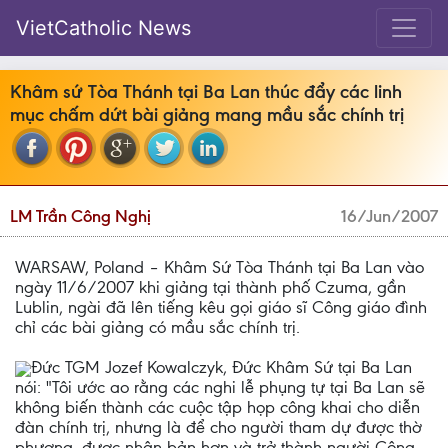
VietCatholic News
Khâm sứ Tòa Thánh tại Ba Lan thúc đẩy các linh
mục chấm dứt bài giảng mang mầu sắc chính trị
LM Trần Công Nghị
16/Jun/2007
W
ARSAW, Poland – Khâm Sứ Tòa Thánh tại Ba Lan vào
ngày 11/6/2007 khi giảng tại thành phố Czuma, gần
Lublin, ngài đã lên tiếng kêu gọi giáo sĩ Công giáo đình
chỉ các bài giảng có mầu sắc chính trị.
Đức TGM Jozef Kowalczyk, Đức Khâm Sứ tại Ba Lan
nói: "Tôi ước ao rằng các nghi lễ phụng tự tại Ba Lan sẽ
không biến thành các cuộc tập họp công khai cho diễn
đàn chính trị, nhưng là để cho người tham dự được thờ
phượng, được nhân bản hơn và trở thành người Công