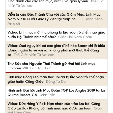
Cha dành cho các linh mục, nữ tu, và giáo lý viên
Thế Giới
Nhìn Từ Vatican
Diễn từ của Đức Thánh Cha với các Giám Mục, Linh Mục,
Nam Nữ Tu Sĩ và Giáo Lý Viên tại Maputo
J.B. Đặng Minh
An dịch
Video: Linh mục mới thụ phong bị lừa vào trò chế nhạo giáo
huấn Hội Thánh như thế nào?
Giáo Hội Năm Châu
Video: Quá nguy khi có các giáo sĩ hô hào Satan chỉ là biểu
tượng người ta vẽ vời ra, không phải một thực thể đáng
sợ
Thế Giới Nhìn Từ Vatican
Thư Đức cha Nguyễn Thái Thành gửi Đại hội Linh mục
Emmaus VIII
Ban Tổ Chức
Linh mục Dòng Tên than thở: Tôi đã bị lừa vào trò chế nhạo
giáo huấn Công Giáo
Đặng Tự Do
Hình ảnh Đại hội Linh Mục Đoàn TGP Los Angles 2019 tại La
Quinta Resort, CA
John Trần
Video: Đức Hồng Y Pell: Nạn nhân của trào lưu bài Công
Giáo tại Úc - Không còn linh mục nào được an toàn
Giáo
Hội Năm Châu