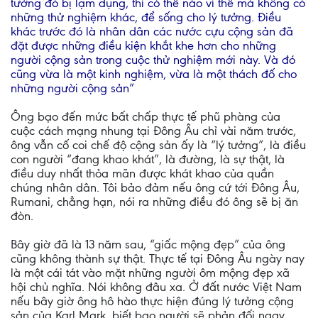
tưởng đó bị lạm dụng, thì có thể nào vì thế mà không có
những thử nghiệm khác, để sống cho lý tưởng. Điều
khác trước đó là nhân dân các nước cựu cộng sản đã
đặt được những điều kiện khắt khe hơn cho những
người cộng sản trong cuộc thử nghiệm mới này. Và đó
cũng vừa là một kinh nghiệm, vừa là một thách đố cho
những người cộng sản”
Ông bạo đến mức bất chấp thực tế phũ phàng của
cuộc cách mạng nhung tại Đông Âu chỉ vài năm trước,
ông vẫn cố coi chế độ cộng sản ấy là “lý tưởng”, là điều
con người “đang khao khát”, là đường, là sự thật, là
điều duy nhất thỏa mãn được khát khao của quần
chúng nhân dân. Tôi bảo đảm nếu ông cứ tới Đông Âu,
Rumani, chẳng hạn, nói ra những điều đó ông sẽ bị ăn
đòn.
Bây giờ đã là 13 năm sau, “giấc mộng đẹp” của ông
cũng không thành sự thật. Thực tế tại Đông Âu ngày nay
là một cái tát vào mặt những người ôm mộng đẹp xã
hội chủ nghĩa. Nói không đâu xa. Ở đất nước Việt Nam
nếu bây giờ ông hô hào thực hiện đúng lý tưởng cộng
sản của Karl Mark, biết bao người sẽ phản đối ngay.