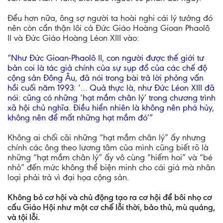
Đểu hơn nữa, ông sợ người ta hoài nghi cái lý tưởng đó
nên còn cẩn thận lôi cả Đức Giáo Hoàng Gioan Phaolô
II và Đức Giáo Hoàng Léon XIII vào:
“Như Đức Gioan-Phaolô II, con người được thế giới tư
bản coi là tác giả chính của sự sụp đổ của các chế độ
cộng sản Đông Âu, đã nói trong bài trả lời phỏng vấn
hồi cuối năm 1993: ‘… Quả thực là, như Đức Léon XIII đã
nói: cũng có những ‘hạt mầm chân lý’ trong chương trình
xã hội chủ nghĩa. Điều hiển nhiên là không nên phá hủy,
không nên để mất những hạt mầm đó’”
Không ai chối cãi những “hạt mầm chân lý” ấy nhưng
chính các ông theo lương tâm của mình cũng biết rõ là
những “hạt mầm chân lý” ấy vô cùng “hiếm hoi” và “bé
nhỏ” đến mức không thể biện minh cho cái giá mà nhân
loại phải trả vì đại họa cộng sản.
Không bỏ cơ hội và chủ động tạo ra cơ hội để bôi nhọ cơ
cấu Giáo Hội như một cơ chế lỗi thời, bảo thủ, mù quáng,
và tội lỗi.