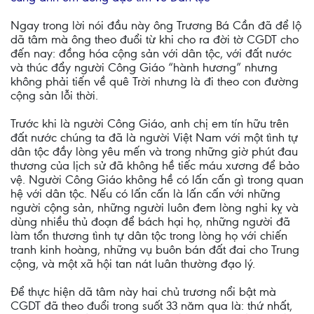
Ngay trong lời nói đầu này ông Trương Bá Cần đã để lộ
dã tâm mà ông theo đuổi từ khi cho ra đời tờ CGDT cho
đến nay: đồng hóa cộng sản với dân tộc, với đất nước
và thúc đẩy người Công Giáo “hành hương” nhưng
không phải tiến về quê Trời nhưng là đi theo con đường
cộng sản lỗi thời.
Trước khi là người Công Giáo, anh chị em tín hữu trên
đất nước chúng ta đã là người Việt Nam với một tình tự
dân tộc đầy lòng yêu mến và trong những giờ phút đau
thương của lịch sử đã không hề tiếc máu xương để bảo
vệ. Người Công Giáo không hề có lấn cấn gì trong quan
hệ với dân tộc. Nếu có lấn cấn là lấn cấn với những
người cộng sản, những người luôn đem lòng nghi kỵ và
dùng nhiều thủ đoạn để bách hại họ, những người đã
làm tổn thương tình tự dân tộc trong lòng họ với chiến
tranh kinh hoàng, những vụ buôn bán đất đai cho Trung
cộng, và một xã hội tan nát luân thường đạo lý.
Để thực hiện dã tâm này hai chủ trương nổi bật mà
CGDT đã theo đuổi trong suốt 33 năm qua là: thứ nhất,