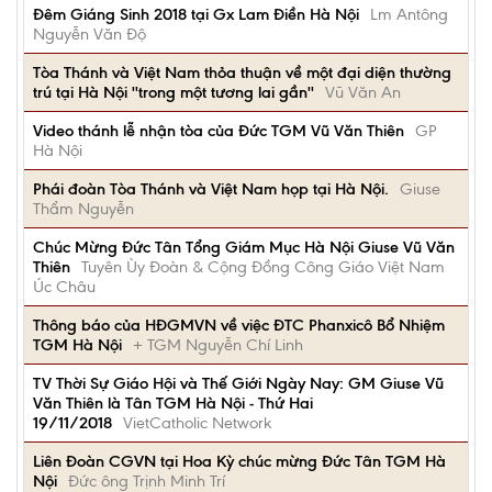
Đêm Giáng Sinh 2018 tại Gx Lam Điền Hà Nội
Lm Antông
Nguyễn Văn Độ
Tòa Thánh và Việt Nam thỏa thuận về một đại diện thường
trú tại Hà Nội ''trong một tương lai gần''
Vũ Văn An
Video thánh lễ nhận tòa của Đức TGM Vũ Văn Thiên
GP
Hà Nội
Phái đoàn Tòa Thánh và Việt Nam họp tại Hà Nội.
Giuse
Thẩm Nguyễn
Chúc Mừng Đức Tân Tổng Giám Mục Hà Nội Giuse Vũ Văn
Thiên
Tuyên Ùy Đoàn & Cộng Đồng Công Giáo Việt Nam
Úc Châu
Thông báo của HĐGMVN về việc ĐTC Phanxicô Bổ Nhiệm
TGM Hà Nội
+ TGM Nguyễn Chí Linh
TV Thời Sự Giáo Hội và Thế Giới Ngày Nay: GM Giuse Vũ
Văn Thiên là Tân TGM Hà Nội - Thứ Hai
19/11/2018
VietCatholic Network
Liên Đoàn CGVN tại Hoa Kỳ chúc mừng Đức Tân TGM Hà
Nội
Đức ông Trịnh Minh Trí