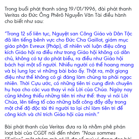
Trong buổi phát thanh sáng 19/01/1996, đài phát thanh
Veritas do Đức Ông Phêrô Nguyễn Văn Tài điều hành
cho biết như sau:
“Trong 12 số liên tục, Nguyệt san Công Giáo và Dân Tộc
đã lên tiếng bênh vực cho Đức Cha Gaillot, giám mục
giáo phận Evreux (Pháp), dĩ nhiên với luận điệu công
kích Giáo hội ra điều như trong Giáo hội không có dân
chủ, không có tự do phát biểu, ra điều như Giáo hội
bách hại một số người. Nhiều người có thể hoang mang
và bị lung lạc vì những bài báo ấy. Thật ra, một giọng
điệu như thế không có gì đáng làm chúng ta phải ngạc
nhiên. Thời Cựu ước, có những tiên tri cung đình chuyên
hụ họa cho các vua thay vì nói Lời của Chúa. Ngày nay
cũng không thiếu những tiên tri như thế: thay vì nói Lời
Chúa, lên tiếng tố cáo những bất công đầy dẫy trong
một chế độ độc tài thì người ta lại chỉ làm tiên tri để
công kích và chỉ trích Giáo hội của mình.”
Bài phát thanh của Veritas đưa ra là nhằm phê phán
loạt bài của CGDT nói đến nhóm
“Nous sommes