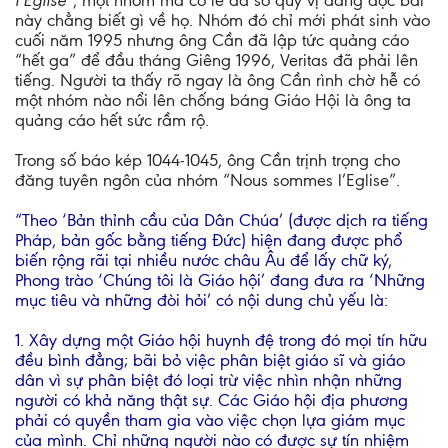
l’Eglise”
, một nhóm mà có lẽ đa số quý vị đang đọc bài
này chẳng biết gì về họ. Nhóm đó chỉ mới phát sinh vào
cuối năm 1995 nhưng ông Cần đã lập tức quảng cáo
“hết ga” để đầu tháng Giêng 1996, Veritas đã phải lên
tiếng. Người ta thấy rõ ngay là ông Cần rình chờ hễ có
một nhóm nào nổi lên chống báng Giáo Hội là ông ta
quảng cáo hết sức rầm rộ.
Trong số báo kép 1044-1045, ông Cần trịnh trọng cho
đăng tuyên ngôn của nhóm “Nous sommes l’Eglise”.
“Theo ‘Bản thỉnh cầu của Dân Chúa’ (được dịch ra tiếng
Pháp, bản gốc bằng tiếng Đức) hiện đang được phổ
biến rộng rãi tại nhiều nước châu Âu để lấy chữ ký,
Phong trào ‘Chúng tôi là Giáo hội’ đang đưa ra ‘Những
mục tiêu và những đòi hỏi’ có nội dung chủ yếu là:
1. Xây dựng một Giáo hội huynh đệ trong đó mọi tín hữu
đều bình đẳng; bãi bỏ việc phân biệt giáo sĩ và giáo
dân vì sự phân biệt đó loại trừ việc nhìn nhận những
người có khả năng thật sự. Các Giáo hội địa phương
phải có quyền tham gia vào việc chọn lựa giám mục
của mình. Chỉ những người nào có được sự tín nhiệm