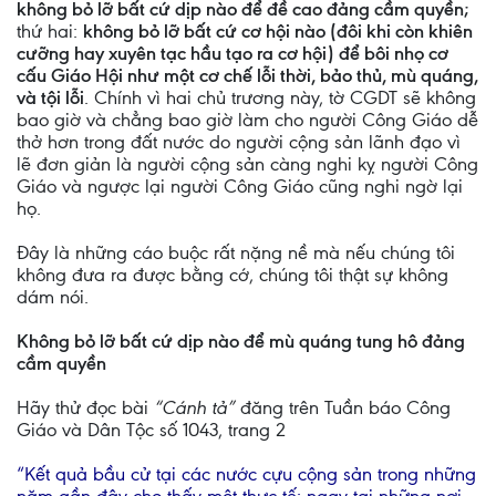
không bỏ lỡ bất cứ dịp nào để đề cao đảng cầm quyền;
thứ hai:
không bỏ lỡ bất cứ cơ hội nào (đôi khi còn khiên
cưỡng hay xuyên tạc hầu tạo ra cơ hội) để bôi nhọ cơ
cấu Giáo Hội như một cơ chế lỗi thời, bảo thủ, mù quáng,
và tội lỗi
. Chính vì hai chủ trương này, tờ CGDT sẽ không
bao giờ và chẳng bao giờ làm cho người Công Giáo dễ
thở hơn trong đất nước do người cộng sản lãnh đạo vì
lẽ đơn giản là người cộng sản càng nghi kỵ người Công
Giáo và ngược lại người Công Giáo cũng nghi ngờ lại
họ.
Đây là những cáo buộc rất nặng nề mà nếu chúng tôi
không đưa ra được bằng cớ, chúng tôi thật sự không
dám nói.
Không bỏ lỡ bất cứ dịp nào để mù quáng tung hô đảng
cầm quyền
Hãy thử đọc bài
“Cánh tả”
đăng trên Tuần báo Công
Giáo và Dân Tộc số 1043, trang 2
“Kết quả bầu cử tại các nước cựu cộng sản trong những