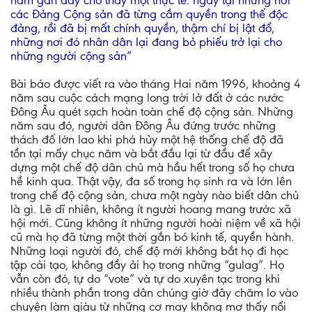
năm gần đây cho thấy một thực tế: ngay tại những nơi
các Đảng Cộng sản đã từng cầm quyền trong thế độc
đảng, rồi đã bị mất chính quyền, thậm chí bị lật đổ,
những nơi đó nhân dân lại đang bỏ phiếu trở lại cho
những người cộng sản”
Bài báo được viết ra vào tháng Hai năm 1996, khoảng 4
năm sau cuộc cách mạng long trời lở đất ở các nước
Đông Âu quét sạch hoàn toàn chế độ cộng sản. Những
năm sau đó, người dân Đông Âu đứng trước những
thách đố lớn lao khi phá hủy một hệ thống chế độ đã
tồn tại mấy chục năm và bắt đầu lại từ đầu để xây
dựng một chế độ dân chủ mà hầu hết trong số họ chưa
hề kinh qua. Thật vậy, đa số trong họ sinh ra và lớn lên
trong chế độ cộng sản, chưa một ngày nào biết dân chủ
là gì. Lẽ dĩ nhiên, không ít người hoang mang trước xã
hội mới. Cũng không ít những người hoài niệm về xã hội
cũ mà họ đã từng một thời gắn bó kinh tế, quyền hành.
Những loại người đó, chế độ mới không bắt họ đi học
tập cải tạo, không đầy ải họ trong những “gulag”. Họ
vẫn còn đó, tự do “vote” và tự do xuyên tạc trong khi
nhiều thành phần trong dân chúng giờ đây chăm lo vào
chuyện làm giàu từ những cơ may không mơ thấy nổi