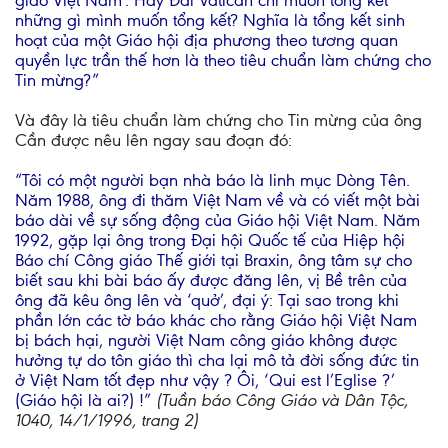
giáo Việt Nam’. Hay Đài Vatican chỉ muốn tổng kết
những gì mình muốn tổng kết? Nghĩa là tổng kết sinh
hoạt của một Giáo hội địa phương theo tương quan
quyền lực trần thế hơn là theo tiêu chuẩn làm chứng cho
Tin mừng?”
Và đây là tiêu chuẩn làm chứng cho Tin mừng của ông
Cần được nêu lên ngay sau đoạn đó:
“Tôi có một người bạn nhà báo là linh mục Dòng Tên.
Năm 1988, ông đi thăm Việt Nam về và có viết một bài
báo dài về sự sống động của Giáo hội Việt Nam. Năm
1992, gặp lại ông trong Đại hội Quốc tế của Hiệp hội
Báo chí Công giáo Thế giới tại Braxin, ông tâm sự cho
biết sau khi bài báo ấy được đăng lên, vị Bề trên của
ông đã kêu ông lên và ‘quở’, đại ý: Tại sao trong khi
phần lớn các tờ báo khác cho rằng Giáo hội Việt Nam
bị bách hại, người Việt Nam công giáo không được
hưởng tự do tôn giáo thì cha lại mô tả đời sống đức tin
ở Việt Nam tốt đẹp như vậy ? Ôi, ‘Qui est l’Eglise ?’
(Giáo hội là ai?) !”
(Tuần báo Công Giáo và Dân Tộc,
1040, 14/1/1996, trang 2)