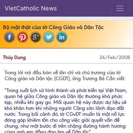
VietCatholic News
Bộ mặt thật của tờ Công Giáo và Dân Tộc
Thúy Dung
24/Feb/2008
Trong lời nói đầu bàn về tôn chỉ và chủ trương của tờ
Công giáo và Dân tộc (CGDT), ông Trương Bá Cần viết:
“Trong suốt lịch sử hình thành và phát triển tại Việt Nam,
quan hệ giữa Công giáo và Dân tộc thường khá phức
tạp, nhiều khi gay go. Mối quan hệ này được dự liệu sẽ
khó khăn hơn khi những người Cộng sản lãnh đạo đất
nước. Trong bối cảnh đó, tờ CGvDT muốn là một nổ lực
đóng góp khiêm tốn cho công việc giải quyết vấn đề
chung, như một bước đi trên chặng đường hành hương
cùng anh em đồng đạo tìm về Dân tộc”