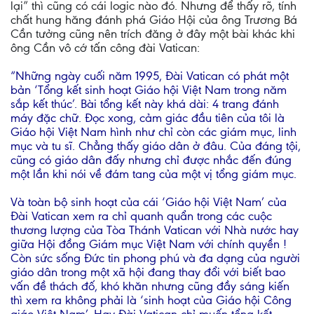
lại” thì cũng có cái logic nào đó. Nhưng để thấy rõ, tính
chất hung hăng đánh phá Giáo Hội của ông Trương Bá
Cần tưởng cũng nên trích đăng ở đây một bài khác khi
ông Cần vô cớ tấn công đài Vatican:
“Những ngày cuối năm 1995, Đài Vatican có phát một
bản ‘Tổng kết sinh hoạt Giáo hội Việt Nam trong năm
sắp kết thúc’. Bài tổng kết này khá dài: 4 trang đánh
máy đặc chữ. Đọc xong, cảm giác đầu tiên của tôi là
Giáo hội Việt Nam hình như chỉ còn các giám mục, linh
mục và tu sĩ. Chẳng thấy giáo dân ở đâu. Của đáng tội,
cũng có giáo dân đấy nhưng chỉ được nhắc đến đúng
một lần khi nói về đám tang của một vị tổng giám mục.
Và toàn bộ sinh hoạt của cái ‘Giáo hội Việt Nam’ của
Đài Vatican xem ra chỉ quanh quẩn trong các cuộc
thương lượng của Tòa Thánh Vatican với Nhà nước hay
giữa Hội đồng Giám mục Việt Nam với chính quyền !
Còn sức sống Đức tin phong phú và đa dạng của người
giáo dân trong một xã hội đang thay đổi với biết bao
vấn đề thách đố, khó khăn nhưng cũng đầy sáng kiến
thì xem ra không phải là ‘sinh hoạt của Giáo hội Công