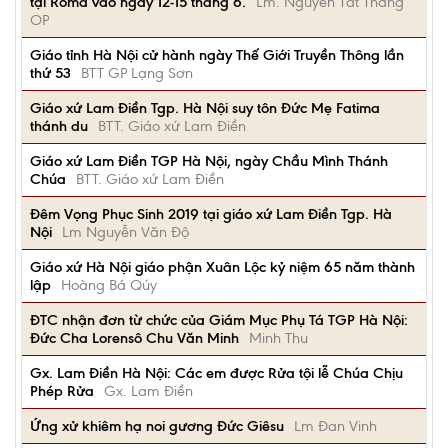
tại Roma vào ngày 12-15 tháng 6.
Lm. Nguyễn Tất Thắng
OP
Giáo tỉnh Hà Nội cử hành ngày Thế Giới Truyền Thông lần
thứ 53
BTT GP Lạng Sơn
Giáo xứ Lam Điền Tgp. Hà Nội suy tôn Đức Mẹ Fatima
thánh du
BTT. Giáo xứ Lam Điền
Giáo xứ Lam Điền TGP Hà Nội, ngày Chầu Mình Thánh
Chúa
BTT. Giáo xứ Lam Điền
Đêm Vọng Phục Sinh 2019 tại giáo xứ Lam Điền Tgp. Hà
Nội
Lm Nguyễn Văn Độ
Giáo xứ Hà Nội giáo phận Xuân Lộc kỷ niệm 65 năm thành
lập
Hoàng Bá Qúy
ĐTC nhận đơn từ chức của Giám Mục Phụ Tá TGP Hà Nội:
Đức Cha Lorensô Chu Văn Minh
Minh Thu
Gx. Lam Điền Hà Nội: Các em được Rửa tội lễ Chúa Chịu
Phép Rửa
Gx. Lam Điền
Ứng xử khiêm hạ noi gương Đức Giêsu
Lm Đan Vinh