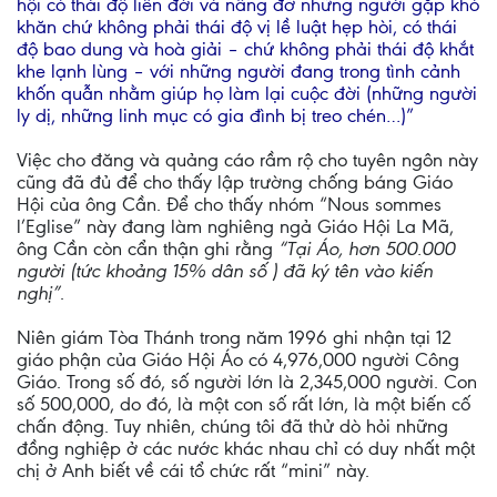
hội có thái độ liên đới và nâng đỡ những người gặp khó
khăn chứ không phải thái độ vị lề luật hẹp hòi, có thái
độ bao dung và hoà giải – chứ không phải thái độ khắt
khe lạnh lùng – với những người đang trong tình cảnh
khốn quẫn nhằm giúp họ làm lại cuộc đời (những người
ly dị, những linh mục có gia đình bị treo chén…)”
Việc cho đăng và quảng cáo rầm rộ cho tuyên ngôn này
cũng đã đủ để cho thấy lập trường chống báng Giáo
Hội của ông Cần. Để cho thấy nhóm “Nous sommes
l’Eglise” này đang làm nghiêng ngả Giáo Hội La Mã,
ông Cần còn cẩn thận ghi rằng
“Tại Áo, hơn 500.000
người (tức khoảng 15% dân số ) đã ký tên vào kiến
nghị”
.
Niên giám Tòa Thánh trong năm 1996 ghi nhận tại 12
giáo phận của Giáo Hội Áo có 4,976,000 người Công
Giáo. Trong số đó, số người lớn là 2,345,000 người. Con
số 500,000, do đó, là một con số rất lớn, là một biến cố
chấn động. Tuy nhiên, chúng tôi đã thử dò hỏi những
đồng nghiệp ở các nước khác nhau chỉ có duy nhất một
chị ở Anh biết về cái tổ chức rất “mini” này.