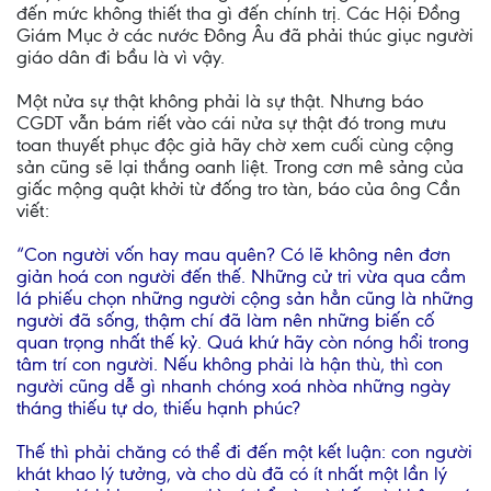
đến mức không thiết tha gì đến chính trị. Các Hội Đồng
Giám Mục ở các nước Đông Âu đã phải thúc giục người
giáo dân đi bầu là vì vậy.
Một nửa sự thật không phải là sự thật. Nhưng báo
CGDT vẫn bám riết vào cái nửa sự thật đó trong mưu
toan thuyết phục độc giả hãy chờ xem cuối cùng cộng
sản cũng sẽ lại thắng oanh liệt. Trong cơn mê sảng của
giấc mộng quật khởi từ đống tro tàn, báo của ông Cần
viết:
“Con người vốn hay mau quên? Có lẽ không nên đơn
giản hoá con người đến thế. Những cử tri vừa qua cầm
lá phiếu chọn những người cộng sản hẳn cũng là những
người đã sống, thậm chí đã làm nên những biến cố
quan trọng nhất thế kỷ. Quá khứ hãy còn nóng hổi trong
tâm trí con người. Nếu không phải là hận thù, thì con
người cũng dễ gì nhanh chóng xoá nhòa những ngày
tháng thiếu tự do, thiếu hạnh phúc?
Thế thì phải chăng có thể đi đến một kết luận: con người
khát khao lý tưởng, và cho dù đã có ít nhất một lần lý