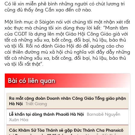
Có lẽ xin miễn phê bình những người có chút lương tri
cũng đủ thấy ông Cần xạo đến cỡ nào.
Một linh mục ở Sàigòn nói với chúng tôi một nhận xét rất
xác thực mà chúng tôi xin dùng thay lời kết: “Manh tâm
của CGDT là dựng lên một Giáo Hội Công Giáo giả với
tất cả những xấu xa, bất công, đồi bại, hủ lậu, bảo thủ
và tội lỗi. Rồi nó đánh Giáo Hội đó để quảng cáo cho
cái thiên đường mù xã hội chủ nghĩa với đầy dẫy những
tất cả những xấu xa, bất công, đồi bại, hủ lậu, bảo thủ
và tội lỗi rất thật”.
Bài có liên quan
Ra mắt cộng đoàn Doanh nhân Công Giáo Tổng giáo phận
Hà Nội
Triết Giang
Lễ khấn tại dòng thánh Phaolô Hà Nội
Barnabê Nguyễn
Xuân Hòa
Các Khâm Sứ Tòa Thánh sẽ gặp Đức Thánh Cha Phanxicô