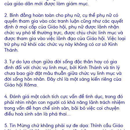
của giáo dân mới được làm giám mục.
2. Bình đẳng hoàn toàn cho phụ nữ, cụ thể phụ nữ có
quyền tham gia vào các tranh luận cũng như các quyết
định ở mọi cấp của Giáo hội, phụ nữ được lãnh nhận
chức vụ phó tế thường trực, được chịu chức linh mục và
được tham gia vào việc lãnh đạo của Giáo hội. Việc loại
trừ phụ nữ khỏi các chức vụ này không có cơ sở Kinh
Thánh.
3. Tự do lựa chọn giữa đời sống độc thân hay có gia
đình đối với chức vụ linh mục, bởi Kinh Thánh và tín lý
chưa bao giờ đặt mâu thuẫn giữa chức vụ linh mục và
đời sống hôn nhân. Đây chỉ là một sáng kiến riêng của
Giáo hội Rôma.
4. Đánh giá một cách tích cực vấn đề tình dục, trong đó
phải nhìn nhận con người có khả năng lãnh trách nhiệm
trong vấn đề hạn chế sinh sản, bãi bỏ việc coi chuyện
điều hoà sinh sản là phá thai…
5. Tin Mừng chứ không phải sự đe dọa: Thỉnh cầu Giáo