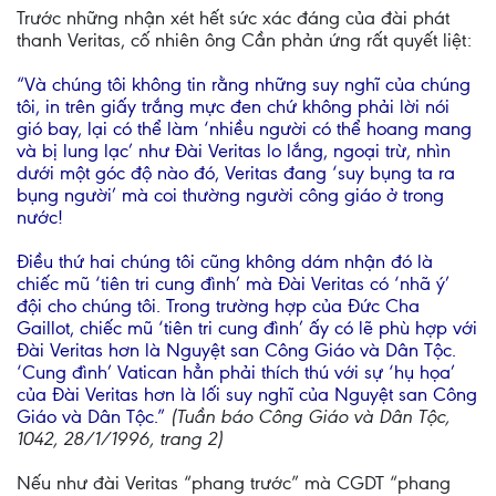
Trước những nhận xét hết sức xác đáng của đài phát
thanh Veritas, cố nhiên ông Cần phản ứng rất quyết liệt:
“Và chúng tôi không tin rằng những suy nghĩ của chúng
tôi, in trên giấy trắng mực đen chứ không phải lời nói
gió bay, lại có thể làm ‘nhiều người có thể hoang mang
và bị lung lạc’ như Đài Veritas lo lắng, ngoại trừ, nhìn
dưới một góc độ nào đó, Veritas đang ‘suy bụng ta ra
bụng người’ mà coi thường người công giáo ở trong
nước!
Điều thứ hai chúng tôi cũng không dám nhận đó là
chiếc mũ ‘tiên tri cung đình’ mà Đài Veritas có ‘nhã ý’
đội cho chúng tôi. Trong trường hợp của Đức Cha
Gaillot, chiếc mũ ‘tiên tri cung đình’ ấy có lẽ phù hợp với
Đài Veritas hơn là Nguyệt san Công Giáo và Dân Tộc.
‘Cung đình’ Vatican hẳn phải thích thú với sự ‘hụ họa’
của Đài Veritas hơn là lối suy nghĩ của Nguyệt san Công
Giáo và Dân Tộc.”
(Tuần báo Công Giáo và Dân Tộc,
1042, 28/1/1996, trang 2)
Nếu như đài Veritas “phang trước” mà CGDT “phang