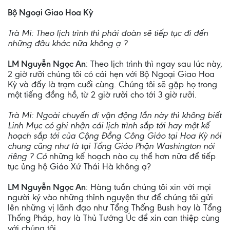
Bộ Ngoại Giao Hoa Kỳ
Trà Mi: Theo lịch trình thì phái đoàn sẽ tiếp tục đi đến
những đâu khác nữa không ạ ?
LM Nguyễn Ngọc An
: Theo lịch trình thì ngay sau lúc này,
2 giờ rưỡi chúng tôi có cái hẹn với Bộ Ngoại Giao Hoa
Kỳ và đấy là trạm cuối cùng. Chúng tôi sẽ gặp họ trong
một tiếng đồng hồ, từ 2 giờ rưỡi cho tới 3 giờ rưỡi.
Trà Mi: Ngoài chuyến đi vận động lần này thì không biết
Linh Mục có ghi nhận cái lịch trình sắp tới hay một kế
hoạch sắp tới của Cộng Đồng Công Giáo tại Hoa Kỳ nói
chung cũng như là tại Tổng Giáo Phận Washington nói
riêng ? Có
những kế hoạch nào cụ thể hơn nữa để tiếp
tục ủng hộ Giáo Xứ Thái Hà không ạ?
LM Nguyễn Ngọc An
: Hàng tuần chúng tôi xin với mọi
người ký vào những thỉnh nguyện thư để chúng tôi gửi
lên những vị lãnh đạo như Tổng Thống Bush hay là Tổng
Thống Pháp, hay là Thủ Tướng Úc để xin can thiệp cùng
với chúng tôi.