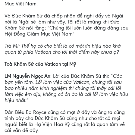
Mục Việt Nam.
Và Đức Khâm Sứ đã chấp nhận đề nghị đấy và Ngài
nói là Ngài sẽ làm như vậy. Tôi rất là mừng khi Đức
Khâm Sứ nói rằng: "Chúng tôi luôn luôn đứng đàng sau
Hội Đồng Giám Mục Việt Nam".
Trà Mi: Thế họ có cho biết là có một tín hiệu nào khả
quan từ phía Vatican cho tới thời điểm này chưa ạ?
Toà Khâm Sứ của Vatican tại Mỹ
LM Nguyễn Ngọc An
: Lời của Đức Khâm Sứ thì: “
Các
bạn yên tâm. Lối làm việc của Vatican, chúng tôi sau
bao nhiêu năm kinh nghiệm thì chúng tôi thấy cái lối
làm việc êm dịu, không có ồn ào là cái lối làm việc hữu
hiệu nhất.”
Dân Biểu Ed Royce cũng có mặt ở đấy và ông ta cũng
trình bày cho Đức Khâm Sứ cũng như cho tất cả mọi
người biết là Hạ Viện Hoa Kỳ cũng rất là quan tâm về
cái vấn đề đấy.