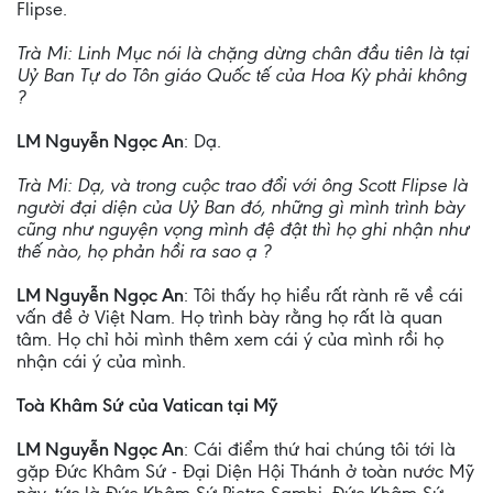
Flipse.
Trà Mi: Linh Mục nói là chặng dừng chân đầu tiên là tại
Uỷ Ban Tự do Tôn giáo Quốc tế của Hoa Kỳ phải không
?
LM Nguyễn Ngọc An
: Dạ.
Trà Mi: Dạ, và trong cuộc trao đổi với ông Scott Flipse là
người đại diện của Uỷ Ban đó, những gì mình trình bày
cũng như nguyện vọng mình đệ đật thì họ ghi nhận như
thế nào, họ phản hồi ra sao ạ ?
LM Nguyễn Ngọc An
: Tôi thấy họ hiểu rất rành rẽ về cái
vấn đề ở Việt Nam. Họ trình bày rằng họ rất là quan
tâm. Họ chỉ hỏi mình thêm xem cái ý của mình rồi họ
nhận cái ý của mình.
Toà Khâm Sứ của Vatican tại Mỹ
LM Nguyễn Ngọc An
: Cái điểm thứ hai chúng tôi tới là
gặp Đức Khâm Sứ - Đại Diện Hội Thánh ở toàn nước Mỹ