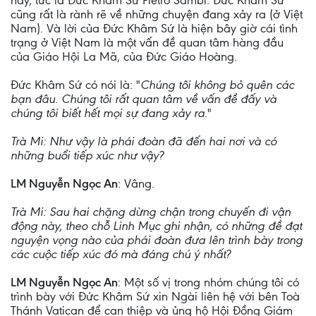
này, tức là Đức Khâm Sứ Pietro Sambi. Đức Khâm Sứ
cũng rất là rành rẽ về những chuyện đang xảy ra (ở Việt
Nam). Và lời của Đức Khâm Sứ là hiện bây giờ cái tình
trạng ở Việt Nam là một vấn đề quan tâm hàng đầu
của Giáo Hội La Mã, của Đức Giáo Hoàng.
Đức Khâm Sứ có nói là: "
Chúng tôi không bỏ quên các
bạn đâu. Chúng tôi rất quan tâm về vấn đề đấy và
chúng tôi biết hết mọi sự đang xảy ra
."
Trà Mi: Như vậy là phái đoàn đã đến hai nơi và có
những buổi tiếp xúc như vậy?
LM Nguyễn Ngọc An
: Vâng.
Trà Mi: Sau hai chặng dừng chận trong chuyến đi vận
động này, theo chỗ Linh Mục ghi nhận, có những đề đạt
nguyện vọng nào của phái đoàn đưa lên trình bày trong
các cuộc tiếp xúc đó mà đáng chú ý nhất?
LM Nguyễn Ngọc An
: Một số vị trong nhóm chúng tôi có
trình bày với Đức Khâm Sứ xin Ngài liên hệ với bên Toà
Thánh Vatican để can thiệp và ủng hộ Hội Đồng Giám