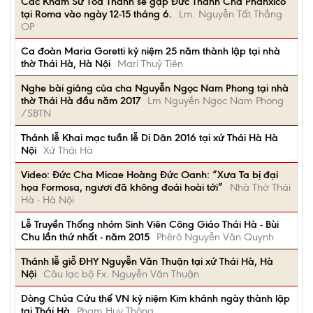
Các Khâm Sứ Tòa Thánh sẽ gặp Đức Thánh Cha Phanxicô
tại Roma vào ngày 12-15 tháng 6.
Lm. Nguyễn Tất Thắng
OP
Ca đoàn Maria Goretti kỷ niệm 25 năm thành lập tại nhà
thờ Thái Hà, Hà Nội
Mari Thuỷ Tiên
Nghe bài giảng của cha Nguyễn Ngọc Nam Phong tại nhà
thờ Thái Hà đầu năm 2017
Lm Nguyễn Ngọc Nam Phong
/SBTN
Thánh lễ Khai mạc tuần lễ Di Dân 2016 tại xứ Thái Hà Hà
Nội
Xứ Thái Hà
Video: Đức Cha Micae Hoàng Đức Oanh: “Xưa Ta bị đại
họa Formosa, ngươi đã không đoái hoài tới”
Nhà Thờ Thái
Hà - Hà Nội
Lễ Truyền Thống nhóm Sinh Viên Công Giáo Thái Hà - Bùi
Chu lần thứ nhất - năm 2015
Phêrô Nguyễn Văn Quynh
Thánh lễ giỗ ĐHY Nguyễn Văn Thuận tại xứ Thái Hà, Hà
Nội
Câu lạc bộ Fx. Nguyễn Văn Thuận
Dòng Chúa Cứu thế VN kỷ niệm Kim khánh ngày thành lập
tại Thái Hà
Phạm Huy Thông