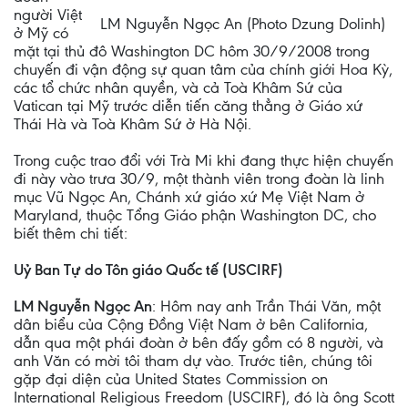
người Việt
LM Nguyễn Ngọc An (Photo Dzung Dolinh)
ở Mỹ có
mặt tại thủ đô Washington DC hôm 30/9/2008 trong
chuyến đi vận động sự quan tâm của chính giới Hoa Kỳ,
các tổ chức nhân quyền, và cả Toà Khâm Sứ của
Vatican tại Mỹ trước diễn tiến căng thẳng ở Giáo xứ
Thái Hà và Toà Khâm Sứ ở Hà Nội.
Trong cuộc trao đổi với Trà Mi khi đang thực hiện chuyến
đi này vào trưa 30/9, một thành viên trong đoàn là linh
mục Vũ Ngọc An, Chánh xứ giáo xứ Mẹ Việt Nam ở
Maryland, thuộc Tổng Giáo phận Washington DC, cho
biết thêm chi tiết:
Uỷ Ban Tự do Tôn giáo Quốc tế (USCIRF)
LM Nguyễn Ngọc An
: Hôm nay anh Trần Thái Văn, một
dân biểu của Cộng Đồng Việt Nam ở bên California,
dẫn qua một phái đoàn ở bên đấy gồm có 8 người, và
anh Văn có mời tôi tham dự vào. Trước tiên, chúng tôi
gặp đại diện của United States Commission on
International Religious Freedom (USCIRF), đó là ông Scott