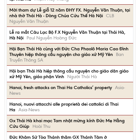
Mời tham dự Lễ giỗ 12 năm ĐHY FX. Nguyễn Văn Thuận, tại
nhà thờ Thái Hà - Dòng Chúa Cứu Thế Hà Nội
CLB
Nguyễn Văn Thuận
Lễ ra mắt Câu Lạc Bộ F.X Nguyễn Văn Thuận tại Thái Hà,
Hà Nội
Paul Nguyễn Hoàng Đức
Hội Bạn Thái Hà cùng với Đức Cha Phaolô Maria Cao Đình
Thuyên hiệp thông cầu nguyện cho giáo xứ Mỹ Yên
Ban
Truyền Thông SA
Hội bạn Thái Hà hiệp thông cầu nguyện cho giáo dân giáo
xứ Mỹ Yên, giáo phận Vinh
Người Thái Hà
Hanoi, fresh attacks on Thai Ha Catholics’ property
Asia-
News
Hanoi, nuovi attacchi alle proprietà dei cattolici di Thai
Ha
Asia-News
Gx Thái Hà khai mạc Tam nhật mừng kính Đức Mẹ Hằng
Cứu Giúp
Hoài Thu
Đức Khâm Sứ Tòa Thánh thăm GX Thánh Tâm ở