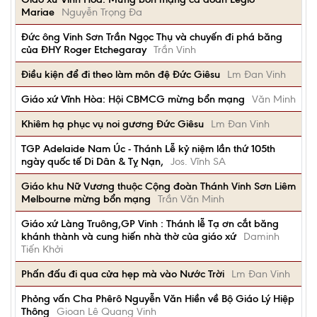
Mariae
Nguyễn Trọng Đa
Đức ông Vinh Sơn Trần Ngọc Thụ và chuyến đi phá băng
của ĐHY Roger Etchegaray
Trần Vinh
Điều kiện để đi theo làm môn đệ Đức Giêsu
Lm Đan Vinh
Giáo xứ Vĩnh Hòa: Hội CBMCG mừng bổn mạng
Văn Minh
Khiêm hạ phục vụ noi gương Đức Giêsu
Lm Đan Vinh
TGP Adelaide Nam Úc - Thánh Lễ kỷ niệm lần thứ 105th
ngày quốc tế Di Dân & Tỵ Nạn,
Jos. Vĩnh SA
Giáo khu Nữ Vương thuộc Cộng đoàn Thánh Vinh Sơn Liêm
Melbourne mừng bổn mạng
Trần Văn Minh
Giáo xứ Làng Truông,GP Vinh : Thánh lễ Tạ ơn cắt băng
khánh thành và cung hiến nhà thờ của giáo xứ
Daminh
Tiến Khởi
Phấn đấu đi qua cửa hẹp mà vào Nước Trời
Lm Đan Vinh
Phỏng vấn Cha Phêrô Nguyễn Văn Hiền về Bộ Giáo Lý Hiệp
Thông
Gioan Lê Quang Vinh