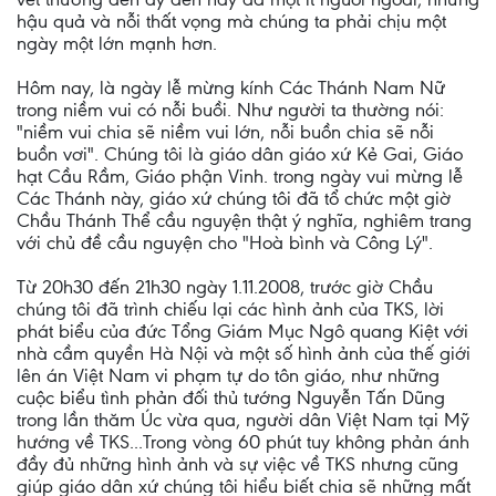
hậu quả và nỗi thất vọng mà chúng ta phải chịu một
ngày một lớn mạnh hơn.
Hôm nay, là ngày lễ mừng kính Các Thánh Nam Nữ
trong niềm vui có nỗi buồi. Như người ta thường nói:
"niềm vui chia sẽ niềm vui lớn, nỗi buồn chia sẽ nỗi
buồn vơi". Chúng tôi là giáo dân giáo xứ Kẻ Gai, Giáo
hạt Cầu Rầm, Giáo phận Vinh. trong ngày vui mừng lễ
Các Thánh này, giáo xứ chúng tôi đã tổ chức một giờ
Chầu Thánh Thể cầu nguyện thật ý nghĩa, nghiêm trang
với chủ đề cầu nguyện cho "Hoà bình và Công Lý".
Từ 20h30 đến 21h30 ngày 1.11.2008, trước giờ Chầu
chúng tôi đã trình chiếu lại các hình ảnh của TKS, lời
phát biểu của đức Tổng Giám Mục Ngô quang Kiệt với
nhà cầm quyền Hà Nội và một số hình ảnh của thế giới
lên án Việt Nam vi phạm tự do tôn giáo, như những
cuộc biểu tình phản đối thủ tướng Nguyễn Tấn Dũng
trong lần thăm Úc vừa qua, người dân Việt Nam tại Mỹ
hướng về TKS...Trong vòng 60 phút tuy không phản ánh
đầy đủ những hình ảnh và sự việc về TKS nhưng cũng
giúp giáo dân xứ chúng tôi hiểu biết chia sẽ những mất