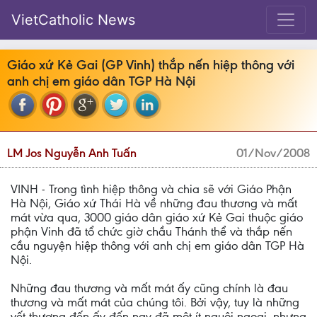
VietCatholic News
Giáo xứ Kẻ Gai (GP Vinh) thắp nến hiệp thông với
anh chị em giáo dân TGP Hà Nội
LM Jos Nguyễn Anh Tuấn
01/Nov/2008
VINH - Trong tình hiệp thông và chia sẽ với Giáo Phận
Hà Nội, Giáo xứ Thái Hà về những đau thương và mất
mát vừa qua, 3000 giáo dân giáo xứ Kẻ Gai thuộc giáo
phận Vinh đã tổ chức giờ chầu Thánh thể và thắp nến
cầu nguyện hiệp thông với anh chị em giáo dân TGP Hà
Nội.
Những đau thương và mất mát ấy cũng chính là đau
thương và mất mát của chúng tôi. Bởi vậy, tuy là những
vết thương đến ấy đến nay đã một ít nguôi ngoai, nhưng