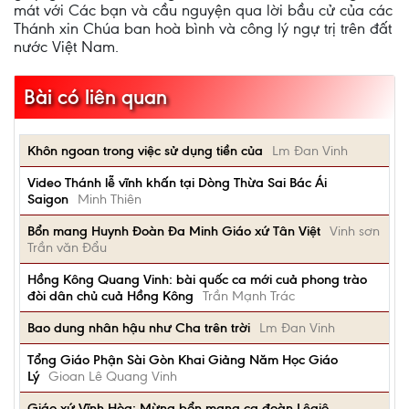
mát với Các bạn và cầu nguyện qua lời bầu cử của các
Thánh xin Chúa ban hoà bình và công lý ngự trị trên đất
nước Việt Nam.
Bài có liên quan
Khôn ngoan trong việc sử dụng tiền của
Lm Đan Vinh
Video Thánh lễ vĩnh khấn tại Dòng Thừa Sai Bác Ái
Saigon
Minh Thiên
Bổn mang Huynh Đoàn Đa Minh Giáo xứ Tân Việt
Vinh sơn
Trần văn Đẩu
Hồng Kông Quang Vinh: bài quốc ca mới cuả phong trào
đòi dân chủ cuả Hồng Kông
Trần Mạnh Trác
Bao dung nhân hậu như Cha trên trời
Lm Đan Vinh
Tổng Giáo Phận Sài Gòn Khai Giảng Năm Học Giáo
Lý
Gioan Lê Quang Vinh
Giáo xứ Vĩnh Hòa: Mừng bổn mạng ca đoàn Lêgiô