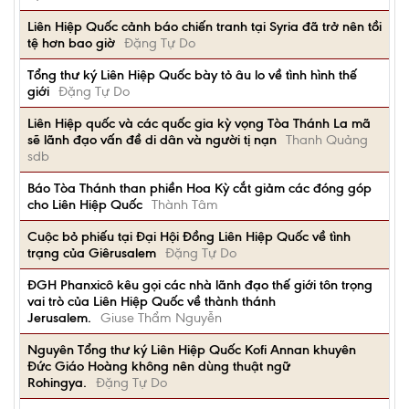
Liên Hiệp Quốc cảnh báo chiến tranh tại Syria đã trở nên tồi
tệ hơn bao giờ
Đặng Tự Do
Tổng thư ký Liên Hiệp Quốc bày tỏ âu lo về tình hình thế
giới
Đặng Tự Do
Liên Hiệp quốc và các quốc gia kỳ vọng Tòa Thánh La mã
sẽ lãnh đạo vấn đề di dân và người tị nạn
Thanh Quảng
sdb
Báo Tòa Thánh than phiền Hoa Kỳ cắt giảm các đóng góp
cho Liên Hiệp Quốc
Thành Tâm
Cuộc bỏ phiếu tại Đại Hội Đồng Liên Hiệp Quốc về tình
trạng của Giêrusalem
Đặng Tự Do
ĐGH Phanxicô kêu gọi các nhà lãnh đạo thế giới tôn trọng
vai trò của Liên Hiệp Quốc về thành thánh
Jerusalem.
Giuse Thẩm Nguyễn
Nguyên Tổng thư ký Liên Hiệp Quốc Kofi Annan khuyên
Đức Giáo Hoàng không nên dùng thuật ngữ
Rohingya.
Đặng Tự Do