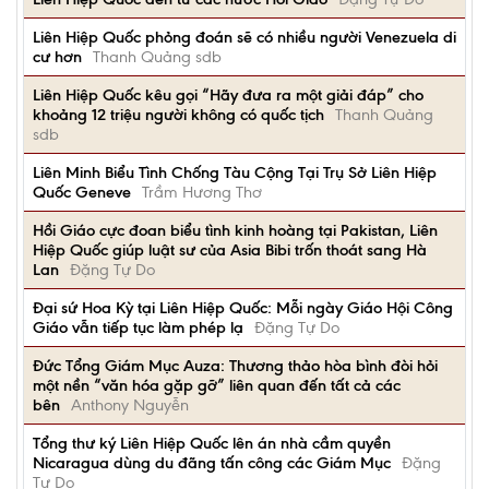
Liên Hiệp Quốc phỏng đoán sẽ có nhiều người Venezuela di
cư hơn
Thanh Quảng sdb
Liên Hiệp Quốc kêu gọi “Hãy đưa ra một giải đáp” cho
khoảng 12 triệu người không có quốc tịch
Thanh Quảng
sdb
Liên Minh Biểu Tình Chống Tàu Cộng Tại Trụ Sở Liên Hiệp
Quốc Geneve
Trầm Hương Thơ
Hồi Giáo cực đoan biểu tình kinh hoàng tại Pakistan, Liên
Hiệp Quốc giúp luật sư của Asia Bibi trốn thoát sang Hà
Lan
Đặng Tự Do
Đại sứ Hoa Kỳ tại Liên Hiệp Quốc: Mỗi ngày Giáo Hội Công
Giáo vẫn tiếp tục làm phép lạ
Đặng Tự Do
Đức Tổng Giám Mục Auza: Thương thảo hòa bình đòi hỏi
một nền “văn hóa gặp gỡ” liên quan đến tất cả các
bên
Anthony Nguyễn
Tổng thư ký Liên Hiệp Quốc lên án nhà cầm quyền
Nicaragua dùng du đãng tấn công các Giám Mục
Đặng
Tự Do