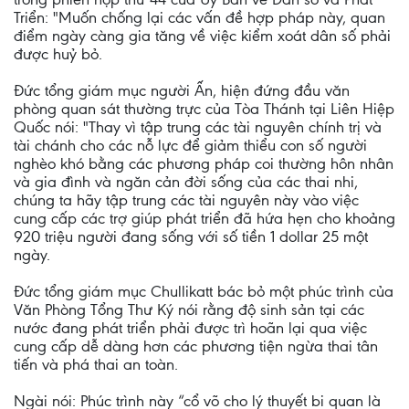
Triển: "Muốn chống lại các vấn đề hợp pháp này, quan
điểm ngày càng gia tăng về việc kiểm xoát dân số phải
được huỷ bỏ.
Đức tổng giám mục người Ấn, hiện đứng đầu văn
phòng quan sát thường trực của Tòa Thánh tại Liên Hiệp
Quốc nói: "Thay vì tập trung các tài nguyên chính trị và
tài chánh cho các nỗ lực để giảm thiểu con số người
nghèo khó bằng các phương pháp coi thường hôn nhân
và gia đình và ngăn cản đời sống của các thai nhi,
chúng ta hãy tập trung các tài nguyên này vào việc
cung cấp các trợ giúp phát triển đã hứa hẹn cho khoảng
920 triệu người đang sống với số tiền 1 dollar 25 một
ngày.
Đức tổng giám mục Chullikatt bác bỏ một phúc trình của
Văn Phòng Tổng Thư Ký nói rằng độ sinh sản tại các
nước đang phát triển phải được trì hoãn lại qua việc
cung cấp dễ dàng hơn các phương tiện ngừa thai tân
tiến và phá thai an toàn.
Ngài nói: Phúc trình này “cổ võ cho lý thuyết bi quan là