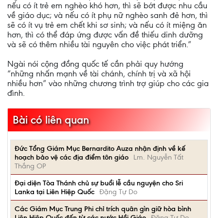
nếu có ít trẻ em nghèo khó hơn, thì sẽ bớt được nhu cầu
về giáo dục; và nếu có ít phụ nữ nghèo sanh đẻ hơn, thì
sẽ có ít vụ trẻ em chết khi sơ sinh; và nếu có ít miệng ăn
hơn, thì có thể đáp ứng được vấn đề thiếu dinh dưỡng
và sẽ có thêm nhiều tài nguyên cho việc phát triển.”
Ngài nói cộng đồng quốc tế cần phải quy hướng
“những nhấn mạnh về tài chánh, chính trị và xã hội
nhiều hơn” vào những chương trình trợ giúp cho các gia
đình.
Bài có liên quan
Đức Tổng Giám Mục Bernardito Auza nhận định về kế
hoạch bảo vệ các địa điểm tôn giáo
Lm. Nguyễn Tất
Thắng OP
Đại diện Tòa Thánh chủ sự buổi lễ cầu nguyện cho Sri
Lanka tại Liên Hiệp Quốc
Đặng Tự Do
Các Giám Mục Trung Phi chỉ trích quân gìn giữ hòa bình
Liên Hiệp Quốc đến từ các nước Hồi Giáo
Đặng Tự Do