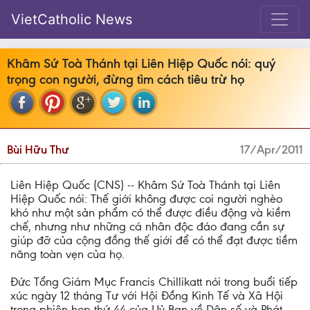
VietCatholic News
Khâm Sứ Toà Thánh tại Liên Hiệp Quốc nói: quý
trọng con người, đừng tìm cách tiêu trừ họ
Bùi Hữu Thư
17/Apr/2011
Liên Hiệp Quốc (CNS) -- Khâm Sứ Toà Thánh tại Liên
Hiệp Quốc nói: Thế giới không được coi người nghèo
khó như một sản phẩm có thể được điều động và kiềm
chế, nhưng như những cá nhân độc đáo đang cần sự
giúp đỡ của cộng đồng thế giới để có thể đạt được tiềm
năng toàn vẹn của họ.
Đức Tổng Giám Mục Francis Chillikatt nói trong buổi tiếp
xúc ngày 12 tháng Tư với Hội Đồng Kinh Tế và Xã Hội
trong phiên họp thứ 44 của Uỷ Ban về Dân số và Phát