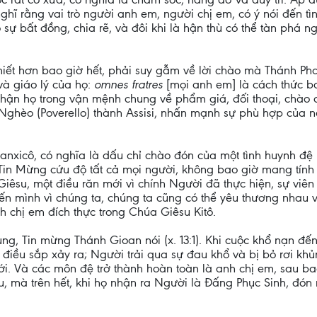
ghĩ rằng vai trò người anh em, người chị em, có ý nói đến tìn
õ sự bất đồng, chia rẽ, và đôi khi là hận thù có thể tàn phá
iết hơn bao giờ hết, phải suy gẫm về lời chào mà Thánh Pha
và giáo lý của họ:
omnes fratres
[mọi anh em] là cách thức b
 nhận họ trong vận mệnh chung về phẩm giá, đối thoại, chào
h Nghèo (Poverello) thành Assisi, nhấn mạnh sự phù hợp của
Phanxicô, có nghĩa là dấu chỉ chào đón của một tình huynh đệ 
 Tin Mừng cứu độ tất cả mọi người, không bao giờ mang tính 
Giêsu, một điều răn mới vì chính Người đã thực hiện, sự vi
n mình vì chúng ta, chúng ta cũng có thể yêu thương nhau 
 chị em đích thực trong Chúa Giêsu Kitô.
, Tin mừng Thánh Gioan nói (x. 13:1). Khi cuộc khổ nạn đến 
ợ điều sắp xảy ra; Người trải qua sự đau khổ và bị bỏ rơi kh
mới. Và các môn đệ trở thành hoàn toàn là anh chị em, sau 
su, mà trên hết, khi họ nhận ra Người là Đấng Phục Sinh, đó