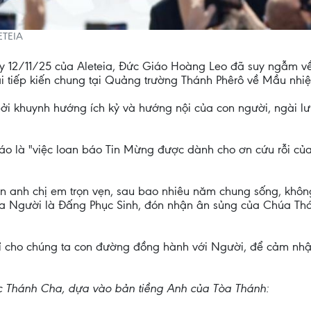
ETEIA
gày 12/11/25 của Aleteia, Đức Giáo Hoàng Leo đã suy ngẫm v
 bài tiếp kiến chung tại Quảng trường Thánh Phêrô về Mầu nh
bởi khuynh hướng ích kỷ và hướng nội của con người, ngài lư
iáo là "việc loan báo Tin Mừng được dành cho ơn cứu rỗi củ
n anh chị em trọn vẹn, sau bao nhiêu năm chung sống, không
 ra Người là Đấng Phục Sinh, đón nhận ân sủng của Chúa Th
 cho chúng ta con đường đồng hành với Người, để cảm nhận 
c Thánh Cha, dựa vào bản tiềng Anh của Tòa Thánh: