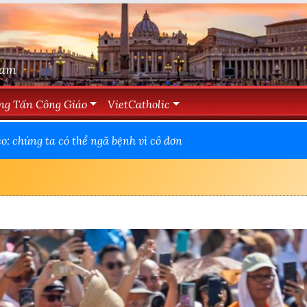
Nam
ng Tấn Công Giáo
VietCatholic
: chúng ta có thể ngã bệnh vì cô đơn