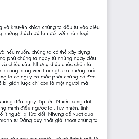
g và khuyến khích chúng ta đầu tư vào điều
g những thách đố lớn đối với nhân loại
và nếu muốn, chúng ta có thể xây dựng
ong phú chúng ta ngay từ những ngày đầu
c và chiều sâu. Nhưng điều chắc chắn là
ành công trong việc trải nghiệm những mối
húng ta có nguy cơ mắc phải chứng cô đơn,
ẽ bị giản lược chỉ còn là một người mà
 không đến ngay lập tức. Nhiều xung đột,
g minh điều ngược lại. Tuy nhiên, tình
 ít người bị lừa dối. Nhưng để vượt qua
 mạnh từ Đấng duy nhất giải thoát chúng ta
ụng vào mọi con người, nó trở thành một lời