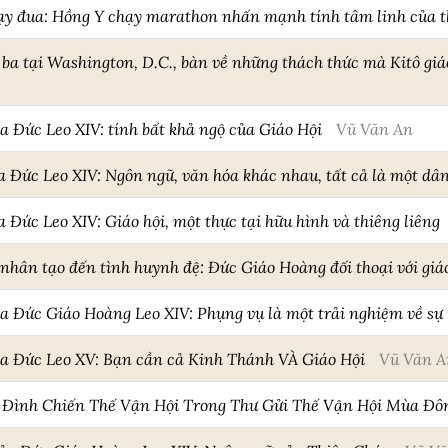
ạy đua: Hồng Y chạy marathon nhấn mạnh tính tâm linh của t
 ba tại Washington, D.C., bàn về những thách thức mà Kitô giá
a Đức Leo XIV: tính bất khả ngộ của Giáo Hội
Vũ Văn An
a Đức Leo XIV: Ngôn ngữ, văn hóa khác nhau, tất cả là một dâ
 Đức Leo XIV: Giáo hội, một thực tại hữu hình và thiêng liêng
 nhân tạo đến tình huynh đệ: Đức Giáo Hoàng đối thoại với giáo
ủa Đức Giáo Hoàng Leo XIV: Phụng vụ là một trải nghiệm về sự
ủa Đức Leo XV: Bạn cần cả Kinh Thánh VÀ Giáo Hội
Vũ Văn A
 Đình Chiến Thế Vận Hội Trong Thư Gửi Thế Vận Hội Mùa Đô