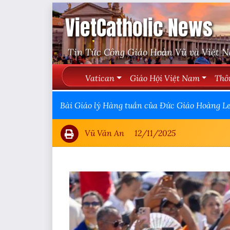
VietCatholic News
Tin Tức Công Giáo Hoàn Vũ và Việt 
Vatican
Giáo Hội Việt Nam
Thô
Bài Giáo lý Hàng tuần của Đức Giáo Hoàng Leo
Vũ Văn An
12/11/2025