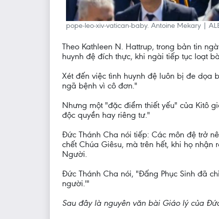
pope-leo-xiv-vatican-baby. Antoine Mekary | AL
Theo Kathleen N. Hattrup, trong bản tin n
huynh đệ đích thực, khi ngài tiếp tục loạt
Xét đến việc tình huynh đệ luôn bị đe dọa 
ngã bệnh vì cô đơn."
Nhưng một "đặc điểm thiết yếu" của Kitô g
độc quyền hay riêng tư."
Đức Thánh Cha nói tiếp: Các môn đệ trở nê
chết Chúa Giêsu, mà trên hết, khi họ nhận
Người.
Đức Thánh Cha nói, "Đấng Phục Sinh đã chỉ
người.'"
Sau đây là nguyên văn bài Giáo lý của Đứ