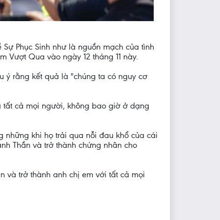
ề Sự Phục Sinh như là nguồn mạch của tình
iệm Vượt Qua vào ngày 12 tháng 11 này.
u ý rằng kết quả là "chúng ta có nguy cơ
a tất cả mọi người, không bao giờ ở dạng
 những khi họ trải qua nỗi đau khổ của cái
ánh Thần và trở thành chứng nhân cho
và trở thành anh chị em với tất cả mọi