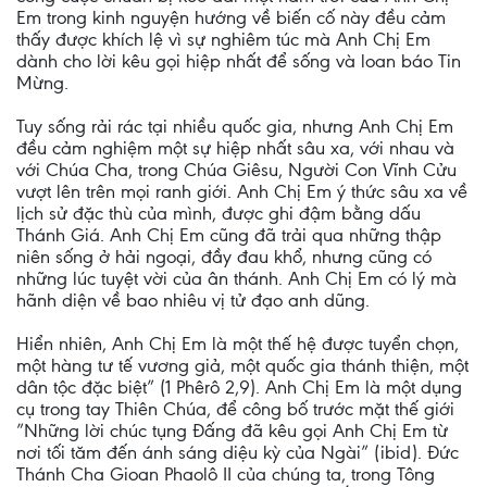
Em trong kinh nguyện hướng về biến cố này đều cảm
thấy được khích lệ vì sự nghiêm túc mà Anh Chị Em
dành cho lời kêu gọi hiệp nhất để sống và loan báo Tin
Mừng.
Tuy sống rải rác tại nhiều quốc gia, nhưng Anh Chị Em
đều cảm nghiệm một sự hiệp nhất sâu xa, với nhau và
với Chúa Cha, trong Chúa Giêsu, Người Con Vĩnh Cửu
vượt lên trên mọi ranh giới. Anh Chị Em ý thức sâu xa về
lịch sử đặc thù của mình, được ghi đậm bằng dấu
Thánh Giá. Anh Chị Em cũng đã trải qua những thập
niên sống ở hải ngoại, đầy đau khổ, nhưng cũng có
những lúc tuyệt vời của ân thánh. Anh Chị Em có lý mà
hãnh diện về bao nhiêu vị tử đạo anh dũng.
Hiển nhiên, Anh Chị Em là một thế hệ được tuyển chọn,
một hàng tư tế vương giả, một quốc gia thánh thiện, một
dân tộc đặc biệt” (1 Phêrô 2,9). Anh Chị Em là một dụng
cụ trong tay Thiên Chúa, để công bố trước mặt thế giới
”Những lời chúc tụng Đấng đã kêu gọi Anh Chị Em từ
nơi tối tăm đến ánh sáng diệu kỳ của Ngài” (ibid). Đức
Thánh Cha Gioan Phaolô II của chúng ta, trong Tông