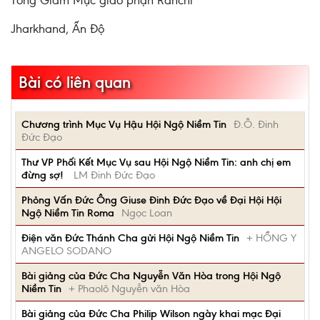
Tổng Giám Mục giáo phận Ranchi
Jharkhand, Ấn Độ
Bài có liên quan
Chương trình Mục Vụ Hậu Hội Ngộ Niềm Tin
Đ.Ô. Đinh
Đức Đạo
Thư VP Phối Kết Mục Vụ sau Hội Ngộ Niềm Tin: anh chị em
đừng sợ!
LM Đinh Đức Đạo
Phỏng Vấn Ðức Ông Giuse Ðinh Ðức Ðạo về Ðại Hội Hội
Ngộ Niềm Tin Roma
Ngọc Loan
Điện văn Đức Thánh Cha gửi Hội Ngộ Niềm Tin
+ HỒNG Y
ANGELO SODANO
Bài giảng của Đức Cha Nguyễn Văn Hòa trong Hội Ngộ
Niềm Tin
+ Phaolô Nguyễn văn Hòa
Bài giảng của Đức Cha Philip Wilson ngày khai mạc Đại