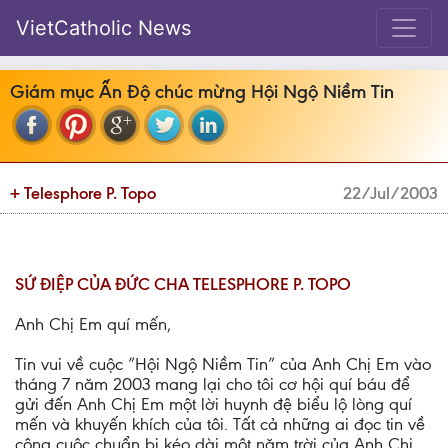
VietCatholic News
Giám mục Ấn Độ chúc mừng Hội Ngộ Niềm Tin
+ Telesphore P. Topo
22/Jul/2003
SỨ ĐIỆP CỦA ĐỨC CHA TELESPHORE P. TOPO
Anh Chị Em quí mến,
Tin vui về cuộc ”Hội Ngộ Niềm Tin” của Anh Chị Em vào
tháng 7 năm 2003 mang lại cho tôi cơ hội quí báu để
gửi đến Anh Chị Em một lời huynh đệ biểu lộ lòng quí
mến và khuyến khích của tôi. Tất cả những ai đọc tin về
công cuộc chuẩn bị kéo dài một năm trời của Anh Chị