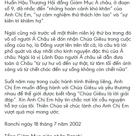
Huấn Hậu Thượng Hội đồng Giám Mục Á châu, ở đoạn
số 9, đã nhắc đến ”những hoàn cảnh khó khăn” của
Anh Chị Em, ”sự cảm nghiệm thử thách lớn lao” và ”sự
kiên trì khiêm hạ”.
Ngài cũng nói trước về một thiên niên kỷ thứ ba trong đó
vô số người Á Châu sẽ đón nhận Chúa Giêsu trong cuộc
sống của họ, là Đấng vượt lên trên tất cả, là câu trả lời
phổ quát và duy nhất cho kinh nguyện đặc thù của Á
châu: Ngài là vị Lãnh Đạo người Á châu sẽ dẫn đưa
toàn á Châu ”từ sự hư vô đến sự thật, từ tăm tối đến ánh
sáng và từ chết chóc đến sự sống không còn chết nữa”.
Suốt năm nay trong cuộc hành trình thiêng liêng, Anh
Chị Em muốn đồng hành với Chúa Giêsu và yêu thương
nhau để thế giới được biết rằng ”Chúa Giêsu là lời giải
đáp”. Xin Anh Chị Em hãy tin chắc nơi lời cầu nguyện
hỗ trợ của tôi. Thiên Chúa sẽ chúc lành cho Anh Chị Em
vượt quá mọi mong ước.
Ranchi ngày 18 tháng 7 năm 2002