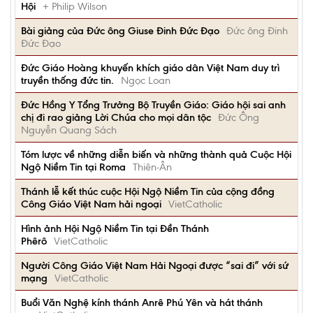
Hội
+ Philip Wilson
Bài giảng của Đức ông Giuse Đinh Đức Đạo
Đức ông Đinh
Đức Đạo
Ðức Giáo Hoàng khuyến khích giáo dân Việt Nam duy trì
truyền thống đức tin.
Ngọc Loan
Ðức Hồng Y Tổng Trưởng Bộ Truyền Giáo: Giáo hội sai anh
chị đi rao giảng Lời Chúa cho mọi dân tộc
Ðức Ông
Nguyễn Quang Sách
Tóm lược về những diễn biến và những thành quả Cuộc Hội
Ngộ Niềm Tin tại Roma
Thiên-Ân
Thánh lễ kết thúc cuộc Hội Ngộ Niềm Tin của cộng đồng
Công Giáo Việt Nam hải ngoại
VietCatholic
Hình ảnh Hội Ngộ Niềm Tin tại Đền Thánh
Phêrô
VietCatholic
Người Công Giáo Việt Nam Hải Ngoại được “sai đi” với sứ
mạng
VietCatholic
Buổi Văn Nghệ kính thánh Anrê Phú Yên và hát thánh