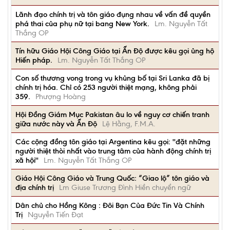
Lãnh đạo chính trị và tôn giáo đụng nhau về vấn đề quyền
phá thai của phụ nữ tại bang New York.
Lm. Nguyễn Tất
Thắng OP
Tín hữu Giáo Hội Công Giáo tại Ấn Độ được kêu gọi ủng hộ
Hiến pháp.
Lm. Nguyễn Tất Thắng OP
Con số thương vong trong vụ khủng bố tại Sri Lanka đã bị
chính trị hóa. Chỉ có 253 người thiệt mạng, không phải
359.
Phượng Hoàng
Hội Đồng Giám Mục Pakistan âu lo về nguy cơ chiến tranh
giữa nước này và Ấn Độ
Lệ Hằng, F.M.A.
Các cộng đồng tôn giáo tại Argentina kêu gọi: ''đặt những
người thiệt thòi nhất vào trung tâm của hành động chính trị
xã hội''
Lm. Nguyễn Tất Thắng OP
Giáo Hội Công Giáo và Trung Quốc: “Giao lộ” tôn giáo và
địa chính trị
Lm Giuse Trương Đình Hiền chuyển ngữ
Dân chủ cho Hồng Kông : Đôi Bạn Của Đức Tin Và Chính
Trị
Nguyễn Tiến Đạt