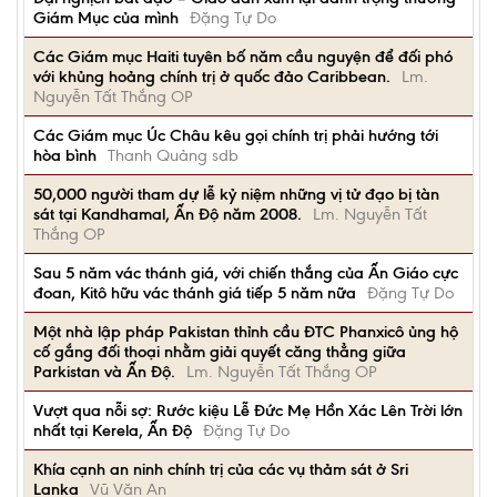
Giám Mục của mình
Đặng Tự Do
Các Giám mục Haiti tuyên bố năm cầu nguyện để đối phó
với khủng hoảng chính trị ở quốc đảo Caribbean.
Lm.
Nguyễn Tất Thắng OP
Các Giám mục Úc Châu kêu gọi chính trị phải hướng tới
hòa bình
Thanh Quảng sdb
50,000 người tham dự lễ kỷ niệm những vị tử đạo bị tàn
sát tại Kandhamal, Ấn Độ năm 2008.
Lm. Nguyễn Tất
Thắng OP
Sau 5 năm vác thánh giá, với chiến thắng của Ấn Giáo cực
đoan, Kitô hữu vác thánh giá tiếp 5 năm nữa
Đặng Tự Do
Một nhà lập pháp Pakistan thỉnh cầu ĐTC Phanxicô ủng hộ
cố gắng đối thoại nhằm giải quyết căng thẳng giữa
Parkistan và Ấn Độ.
Lm. Nguyễn Tất Thắng OP
Vượt qua nỗi sợ: Rước kiệu Lễ Đức Mẹ Hồn Xác Lên Trời lớn
nhất tại Kerela, Ấn Độ
Đặng Tự Do
Khía cạnh an ninh chính trị của các vụ thảm sát ở Sri
Lanka
Vũ Văn An