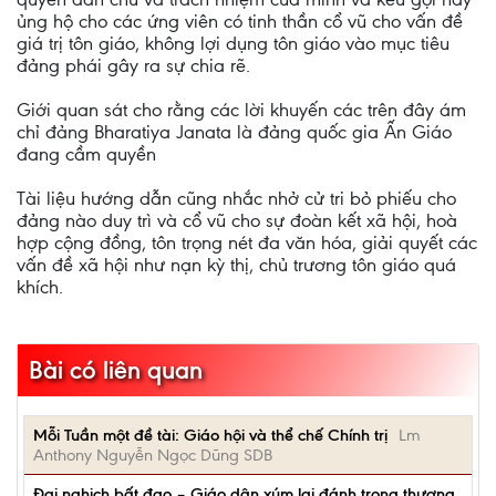
ủng hộ cho các ứng viên có tinh thần cổ vũ cho vấn đề
giá trị tôn giáo, không lợi dụng tôn giáo vào mục tiêu
đảng phái gây ra sự chia rẽ.
Giới quan sát cho rằng các lời khuyến các trên đây ám
chỉ đảng Bharatiya Janata là đảng quốc gia Ấn Giáo
đang cầm quyền
Tài liệu hướng dẫn cũng nhắc nhở cử tri bỏ phiếu cho
đảng nào duy trì và cổ vũ cho sự đoàn kết xã hội, hoà
hợp cộng đồng, tôn trọng nét đa văn hóa, giải quyết các
vấn đề xã hội như nạn kỳ thị, chủ trương tôn giáo quá
khích.
Bài có liên quan
Mỗi Tuần một đề tài: Giáo hội và thể chế Chính trị
Lm
Anthony Nguyễn Ngọc Dũng SDB
Đại nghịch bất đạo – Giáo dân xúm lại đánh trọng thương