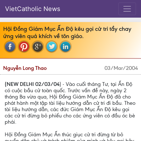
VietCatholic News
Hội Ðồng Giám Mục Ấn Ðộ kêu gọi cử tri tẩy chay
ứng viên quá khích về tôn giáo.
Nguyễn Long Thao
03/Mar/2004
(NEW DELHI 02/03/04
) - Vào cuối tháng Tư, tại Ấn Ðộ
có cuộc bầu cử toàn quốc. Trước vấn đề này, ngày 2
tháng Ba vừa qua, Hội Ðồng Giám Mục Ấn Ðộ đã cho
phát hành một tập tài liệu hướng dẫn cử tri đi bầu. Theo
tài liệu hướng dẫn, các đức Giám Mục Ấn Ðộ kêu gọi
các cử tri đừng bỏ phiếu cho các ứng viên có đầu óc bè
phái.
Hội Ðồng Giám Mục Ấn thúc giục cử tri đừng từ bỏ
quyền dân chủ và trách nhiệm của mình và kêu gọi hãy