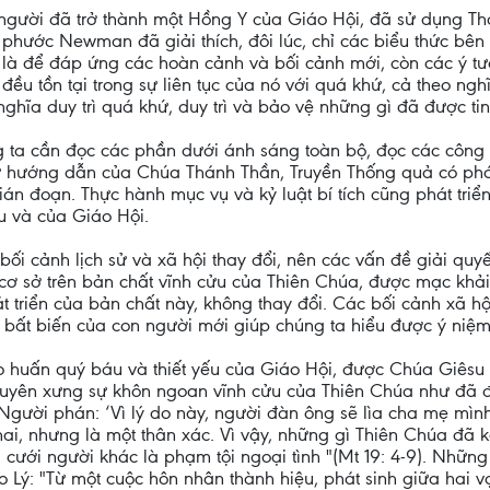
ời đã trở thành một Hồng Y của Giáo Hội, đã sử dụng Thán
 phước Newman đã giải thích, đôi lúc, chỉ các biểu thức bên 
t là để đáp ứng các hoàn cảnh và bối cảnh mới, còn các ý t
 đều tồn tại trong sự liên tục của nó với quá khứ, cả theo ng
nghĩa duy trì quá khứ, duy trì và bảo vệ những gì đã được tin
g ta cần đọc các phần dưới ánh sáng toàn bộ, đọc các công 
 hướng dẫn của Chúa Thánh Thần, Truyền Thống quả có phát t
 gián đoạn. Thực hành mục vụ và kỷ luật bí tích cũng phát tri
u và của Giáo Hội.
bối cảnh lịch sử và xã hội thay đổi, nên các vấn đề giải quy
t cơ sở trên bản chất vĩnh cửu của Thiên Chúa, được mạc khả
t triển của bản chất này, không thay đổi. Các bối cảnh xã h
n bất biến của con người mới giúp chúng ta hiểu được ý niệm p
o huấn quý báu và thiết yếu của Giáo Hội, được Chúa Giêsu 
 tuyên xưng sự khôn ngoan vĩnh cửu của Thiên Chúa như đã đ
gười phán: ‘Vì lý do này, người đàn ông sẽ lìa cha mẹ mình
 hai, nhưng là một thân xác. Vì vậy, những gì Thiên Chúa đã k
và cưới người khác là phạm tội ngoại tình "(Mt 19: 4-9). Nhữn
áo Lý: "Từ một cuộc hôn nhân thành hiệu, phát sinh giữa hai 