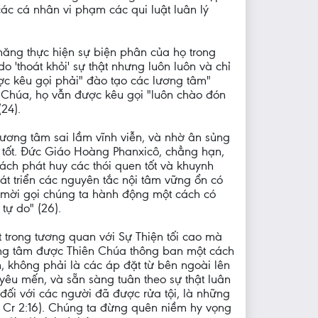
ác cá nhân vi phạm các qui luật luân lý
năng thực hiện sự biện phân của họ trong
 'thoát khỏi' sự thật nhưng luôn luôn và chỉ
ược kêu gọi phải" đào tạo các lương tâm"
n Chúa, họ vẫn được kêu gọi "luôn chào đón
24).
lương tâm sai lầm vĩnh viễn, và nhờ ân sủng
o tốt. Đức Giáo Hoàng Phanxicô, chẳng hạn,
ách phát huy các thói quen tốt và khuynh
át triển các nguyên tắc nội tâm vững ổn có
m mời gọi chúng ta hành động một cách có
tự do" (26).
 trong tương quan với Sự Thiện tối cao mà
lương tâm được Thiên Chúa thông ban một cách
n, không phải là các áp đặt từ bên ngoài lên
yêu mến, và sẵn sàng tuân theo sự thật luân
đối với các người đã được rửa tội, là những
1 Cr 2:16). Chúng ta đừng quên niềm hy vọng