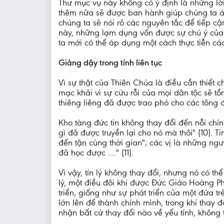
Thư mục vụ này không có ý định là những lờ
thêm nữa sẽ được ban hành giúp chúng ta á
chúng ta sẽ nói rõ các nguyên tắc để tiếp c
này, những lạm dụng vốn được sự chú ý của 
ta mới có thể áp dụng một cách thực tiễn c
Giảng dậy trong tính liên tục
Vì sự thật của Thiên Chúa là điều cần thiết
mạc khải vì sự cứu rỗi của mọi dân tộc sẽ tồn
thiêng liêng đã được trao phó cho các tông 
Kho tàng đức tin không thay đổi đến nỗi ch
gì đã được truyền lại cho nó mà thôi" (10). 
đến tận cùng thời gian"; các vị là những n
đã học được ...." (11).
Vì vậy, tín lý không thay đổi, nhưng nó có thể
lý, một điều đôi khi được Đức Giáo Hoàng Pha
triển, giống như sự phát triển của một đứa trẻ
lớn lên để thành chính mình, trong khi thay 
nhận bất cứ thay đổi nào về yếu tính, không 