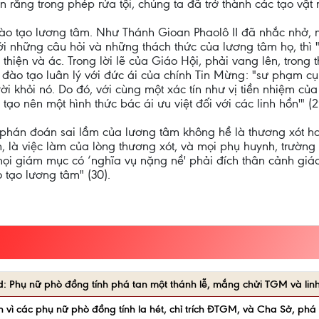
ằng trong phép rửa tội, chúng ta đã trở thành các tạo vật mớ
ào tạo lương tâm. Như Thánh Gioan Phaolô II đã nhắc nhở, 
i những câu hỏi và những thách thức của lương tâm họ, thì "c
 thiện và ác. Trong lời lẽ của Giáo Hội, phải vang lên, trong
iệc đào tạo luân lý với đức ái của chính Tin Mừng: "sư phạm c
i khỏi nó. Do đó, với cùng một xác tín như vị tiền nhiệm của t
ạo nên một hình thức bác ái ưu việt đối với các linh hồn'" (2
hán đoán sai lầm của lương tâm không hề là thương xót ha
, là việc làm của lòng thương xót, và mọi phụ huynh, trường
mọi giám mục có ‘nghĩa vụ nặng nề' phải đích thân cảnh giác 
o tạo lương tâm" (30).
d: Phụ nữ phò đồng tính phá tan một thánh lễ, mắng chửi TGM và lin
 vì các phụ nữ phò đồng tính la hét, chỉ trích ĐTGM, và Cha Sở, ph