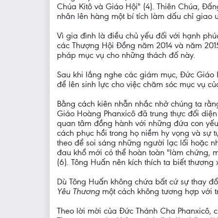
Chúa Kitô và Giáo Hội" (4). Thiên Chúa, Đấ
nhân lên hàng một bí tích làm dấu chỉ giao 
Vì gia đình là điều chủ yếu đối với hạnh phú
các Thượng Hội Đồng năm 2014 và năm 2015 để
pháp mục vụ cho những thách đố này.
Sau khi lắng nghe các giám mục, Đức Giá
để lên sinh lực cho việc chăm sóc mục vụ của
Bằng cách kiên nhẫn nhắc nhở chúng ta rằn
Giáo Hoàng Phanxicô đã trung thực đối diện 
quan tâm đồng hành với những đứa con yếu 
cách phục hồi trong họ niềm hy vọng và sự 
theo để soi sáng những người lạc lối hoặc 
đau khổ mới có thể hoàn toàn "làm chứng, mộ
(6). Tông Huấn nên kích thích ta biết thương x
Dù Tông Huấn không chứa bất cứ sự thay đổi
Yêu Thương
một cách không tương hợp với t
Theo lời mời của Đức Thánh Cha Phanxicô, c