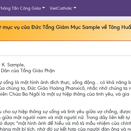
Thông Tấn Công Giáo
VietCatholic
thư mục vụ của Đức Tổng Giám Mục Sample về Tông Huấ
 K. Sample,
o Dân của Tổng Giáo Phận
 sống là một hình ảnh đích thực, sống động... có khả năng
của chúng ta, Đức Giáo Hoàng Phanxicô, nhắc nhở chúng ta r
hiên Chúa Ba Ngôi là một sự hiệp thông của tình yêu, và gi
 cho sự hiệp thông sự sống và tình yêu giữa vợ chồng, được
n giữa một người nam và một người nữ. Trong dây liên kết tự 
ó được "một hình ảnh để hiểu và mô tả mầu nhiệm của chính T
 hàng một bí tích, nhờ đó sự kết hợp của người đàn ông và 