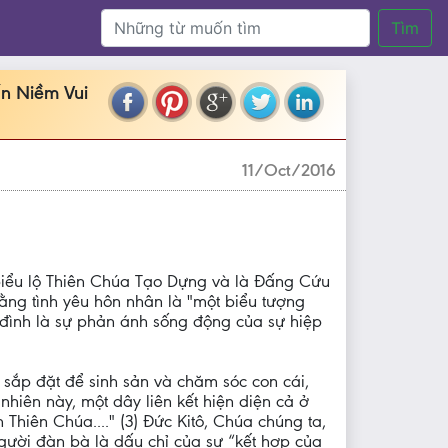
Tìm
n Niềm Vui
11/Oct/2016
 biểu lộ Thiên Chúa Tạo Dựng và là Đấng Cứu
ằng tình yêu hôn nhân là "một biểu tượng
a đình là sự phản ánh sống động của sự hiệp
 sắp đặt để sinh sản và chăm sóc con cái,
nhiên này, một dây liên kết hiện diện cả ở
hiên Chúa...." (3) Đức Kitô, Chúa chúng ta,
người đàn bà là dấu chỉ của sự “kết hợp của