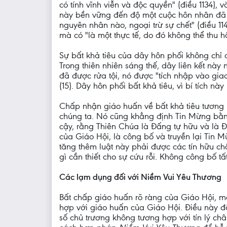
có tính vĩnh viễn và độc quyền" (điều 1134), 
này bền vững đến độ một cuộc hôn nhân đã th
nguyên nhân nào, ngoại trừ sự chết" (điều 1
mà có "là một thực tế, do đó không thể thu h
Sự bất khả tiêu của dây hôn phối không chỉ đ
Trong thiên nhiên sáng thế, dây liên kết này
đã được rửa tội, nó được "tích nhập vào gi
(15). Dây hôn phối bất khả tiêu, vì bí tích n
Chấp nhận giáo huấn về bất khả tiêu tương hợ
chúng ta. Nó cũng khẳng định Tin Mừng bằng
cậy, rằng Thiên Chúa là Đấng tự hữu và là Đ
của Giáo Hội, là công bố và truyền lại Tin 
tăng thêm luật này phải được các tín hữu c
gì cần thiết cho sự cứu rỗi. Không công bố tấ
Các lạm dụng đối với Niềm Vui Yêu Thương
Bất chấp giáo huấn rõ ràng của Giáo Hội, m
hợp với giáo huấn của Giáo Hội. Điều này đã 
số chủ trương không tương hợp với tín lý châ