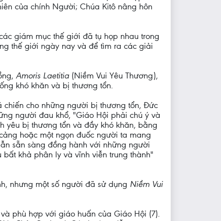
nhiên của chính Người; Chúa Kitô nâng hôn
n các giám mục thế giới đã tụ họp nhau trong
g thế giới ngày nay và để tìm ra các giải
ồng,
Amoris Laetitia
(Niềm Vui Yêu Thương),
uống khó khăn và bị thương tổn.
 chiến cho những người bị thương tổn, Đức
hững người đau khổ, "Giáo Hội phải chú ý và
h yêu bị thương tổn và đầy khó khăn, bằng
ải cảng hoặc một ngọn đuốc người ta mang
 nhẫn sẵn sàng đồng hành với những người
bất khả phân ly và vĩnh viễn trung thành"
ình, nhưng một số người đã sử dụng
Niềm Vui
 và phù hợp với giáo huấn của Giáo Hội (7).