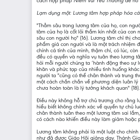
cách hợp pháp
Niềm Vui Yêu Thương
để hỗ 
Lạm dụng một: Lương tâm hợp pháp hóa các 
"Thẳm sâu trong lương tâm của họ, con người
tâm của họ là cốt lõi thầm kín nhất của con
sâu con người họ" (16). Lương tâm chỉ thị c
phẩm giá con người và là một trách nhiệm đ
chính cá tính của mình, thậm chí, có lúc, c
đều có quyền và nghĩa vụ tuân theo lương t
hỏi mỗi người chúng ta ‘hành động theo sự lự
khăn và phức tạp của nhiều tình huống khác
người ta "cũng có thể chân thành và trung t
một cách chắn chắn về phương diện luân lý r
chưa hoàn toàn là lý tưởng khách quan" (18).
Điều này không hỗ trợ chủ trương cho rằng lư
hiểu biết không chính xác về quyền tự chủ l
chân thành tuân theo một lương tâm sai lầm
có cách nào khiến điều này làm giảm hoặc p
Lương tâm không phải là một luật cho chín
như đã được Giáo Hội giảng dạy. Thánh Gioan