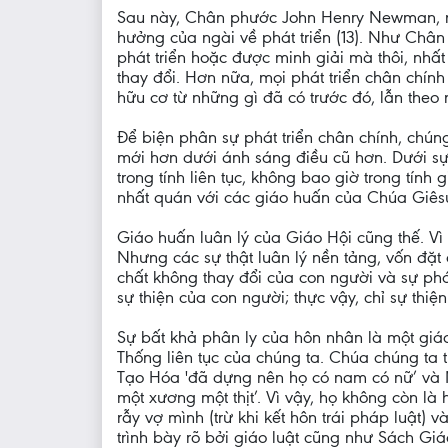
Sau này, Chân phước John Henry Newman, ngư
hưởng của ngài về phát triển (13). Như Chân
phát triển hoặc được minh giải mà thôi, nhấ
thay đổi. Hơn nữa, mọi phát triển chân chính
hữu cơ từ những gì đã có trước đó, lẫn theo 
Để biện phân sự phát triển chân chính, chún
mới hơn dưới ánh sáng điều cũ hơn. Dưới sự
trong tính liên tục, không bao giờ trong tính
nhất quán với các giáo huấn của Chúa Giês
Giáo huấn luân lý của Giáo Hội cũng thế. Vì 
Nhưng các sự thật luân lý nền tảng, vốn đặ
chất không thay đổi của con người và sự phá
sự thiện của con người; thực vậy, chỉ sự thiệ
Sự bất khả phân ly của hôn nhân là một giá
Thống liên tục của chúng ta. Chúa chúng ta
Tạo Hóa 'đã dựng nên họ có nam có nữ’ và N
một xương một thịt’. Vì vậy, họ không còn là
rẫy vợ mình (trừ khi kết hôn trái pháp luật) 
trình bày rõ bởi giáo luật cũng như Sách Gi