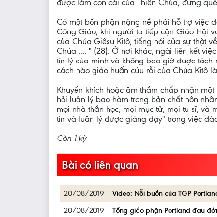
được làm con cái của Thiên Chúa, đừng quên r
Có một bổn phận nặng nề phải hỗ trợ việc đ
Công Giáo, khi người ta tiếp cận Giáo Hội vớ
của Chúa Giêsu Kitô, tiếng nói của sự thật về
Chúa .... " (28). Ở nơi khác, ngài liên kết v
tín lý của mình và không bao giờ được tách rờ
cách nào giáo huấn cứu rỗi của Chúa Kitô là t
Khuyến khích hoặc âm thầm chấp nhận một p
hỏi luân lý bao hàm trong bản chất hôn nhân
mọi nhà thần học, mọi mục tử, mọi tu sĩ, và 
tin và luân lý được giảng dạy" trong việc đà
Còn 1 kỳ
Bài có liên quan
20/08/2019
Video: Nỗi buồn của TGP Portlan
20/08/2019
Tổng giáo phận Portland đau đớn