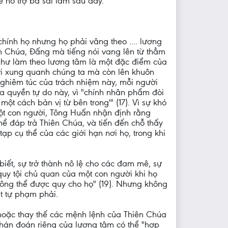
 hỗ trợ ba sai lầm sau đây.
hính họ nhưng họ phải vâng theo .... lương
ên Chúa, Đấng mà tiếng nói vang lên từ thẳm
g như làm theo lương tâm là một đặc điểm của
ới xung quanh chúng ta mà còn lên khuôn
nghiêm túc của trách nhiệm này, mỗi người
a quyền tự do này, vì "chính nhân phẩm đòi
t cách bản vị từ bên trong'" (17). Vì sự khó
một con người, Tông Huấn nhận định rằng
hể đáp trả Thiên Chúa, và tiến đến chỗ thấy
p cụ thể của các giới hạn nơi họ, trong khi
biết, sự trở thành nô lệ cho các đam mê, sự
quy tội chủ quan của một con người khi họ
hông thể được quy cho họ" (19). Nhưng không
t tự phạm phải.
hoặc thay thế các mệnh lệnh của Thiên Chúa
phán đoán riêng của lương tâm có thể "hợp