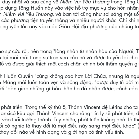
i duy nhất và sau cùng về
Niềm Vui Yêu Thương
trong Tổng 
p dụng Tông Huấn này vào việc hỗ trợ mục vụ cho hôn nhân 
ận
Niềm Vui Yêu Thương
, và bàn tới cũng như soi sáng một s
các phương tiện truyền thông và nhiều người khác. Chỉ khi 
ác nguyên tắc này vào các Giáo Hội địa phương của chúng ta
 cho sự cứu rỗi, nên trong "lòng nhân từ nhân hậu của Người,
 tại mãi mãi trong sự trọn vẹn của nó và được truyền lại cho 
đồ và được giải thích một cách chân chính bởi thẩm quyền g
ính Huấn Quyền "cũng không cao hơn Lời Chúa, nhưng là ngư
Tin Mừng mãi luôn toàn vẹn và sống động, “được duy trì bởi m
gười "bàn giao những gì bản thân họ đã nhận được, cảnh cáo 
 phát triển. Trong thế kỷ thứ 5, Thánh Vincent đệ Lérins cho ta
nxicô kêu gọi. Thánh Vincent cho rằng: tín lý sẽ phát triển, 
 vào tuổi trưởng thành. Tuy nhiên, phát triển không phải là tha
đổi có nghĩa là thay đổi từ một điều này sang một điều khác" 
thay đổi nào về hình dạng và giới hạn có tính yếu tính.