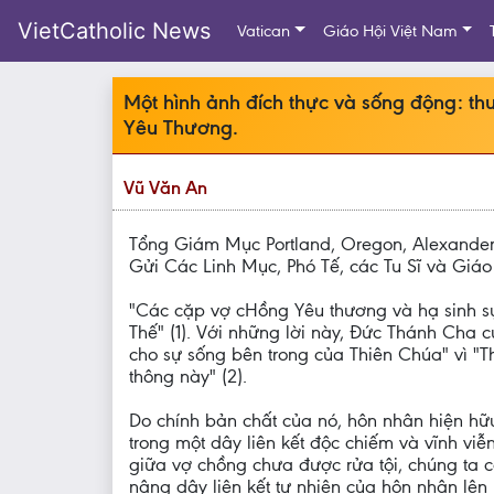
VietCatholic News
Vatican
Giáo Hội Việt Nam
Một hình ảnh đích thực và sống động: 
Yêu Thương.
Vũ Văn An
Tổng Giám Mục Portland, Oregon, Alexander
Gửi Các Linh Mục, Phó Tế, các Tu Sĩ và Giá
"Các cặp vợ cHồng Yêu thương và hạ sinh sự
Thế" (1). Với những lời này, Đức Thánh Cha 
cho sự sống bên trong của Thiên Chúa" vì "T
thông này" (2).
Do chính bản chất của nó, hôn nhân hiện hữu
trong một dây liên kết độc chiếm và vĩnh viễ
giữa vợ chồng chưa được rửa tội, chúng ta c
nâng dây liên kết tự nhiên của hôn nhân lên