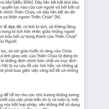
ả tiêu"(điều 1056). Dây liên kết bất khả tiêu
ứ quyền lực nào của con người và bởi bất cứ
i chính Thiên Chúa, và dây liên kết do đó
của sự khôn ngoan Thiên Chúa" (14).
ế đẹp đẽ, có tính bí tích, và thiêng liêng.
và trong bí tích hôn nhân giữa những người
ảm bảo bởi sự trung thành của Thiên Chúa"
của Người.
n tục, và với giáo huấn rõ ràng của Chúa
ó tính giao ước của Thiên Chúa là đáng tin
 là khẳng định chính bản chất và mục đích
Hội là sự cứu rỗi các linh hồn, và những gì
xót phải bao gồm việc công bố tất cả những
ng
để hỗ trợ cho các chủ trương không tương
t của việc phát triển tín lý và luân lý, một
ương này bất hợp pháp, nên không thể sử dụng