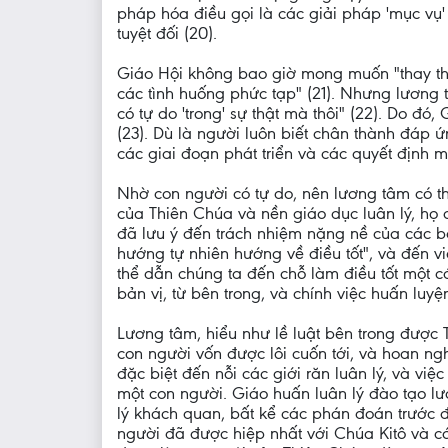
pháp hóa điều gọi là các giải pháp 'mục vụ
tuyệt đối (20).
Giáo Hội không bao giờ mong muốn "thay thế
các tình huống phức tạp" (21). Nhưng lương t
có tự do 'trong' sự thật mà thôi" (22). Do 
(23). Dù là người luôn biết chân thành đáp 
các giai đoạn phát triển và các quyết định m
Nhờ con người có tự do, nên lương tâm có th
của Thiên Chúa và nền giáo dục luân lý, họ 
đã lưu ý đến trách nhiệm nặng nề của các bậ
hướng tự nhiên hướng về điều tốt", và đến v
thể dẫn chúng ta đến chỗ làm điều tốt một 
bản vị, từ bên trong, và chính việc huấn luy
Lương tâm, hiểu như lề luật bên trong được 
con người vốn được lôi cuốn tới, và hoan ng
đặc biệt đến nỗi các giới răn luân lý, và vi
một con người. Giáo huấn luân lý đào tạo lư
lý khách quan, bất kể các phán đoán trước 
người đã được hiệp nhất với Chúa Kitô và có