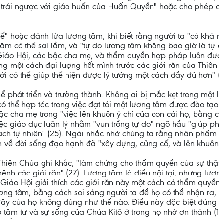
' trái ngược với giáo huấn của Huấn Quyền" hoặc cho phép c
" hoặc đánh lừa lương tâm, khi biết rằng người ta "có khả 
âm có thể sai lầm, và "tự do lương tâm không bao giờ là tự do
đó, Giáo Hội, các bậc cha mẹ, và thẩm quyền hợp pháp luôn đ
ứng một cách đại lượng hết mình trước các giới răn của Thiê
ới có thể giúp thể hiện được lý tưởng một cách đầy đủ hơn" (
ể phát triển và trưởng thành. Không ai bị mắc kẹt trong một 
có thể hợp tác trong việc đạt tới một lương tâm được đào tạ
c cha mẹ trong "việc lên khuôn ý chí của con cái họ, bằng c
iệc giáo dục luân lý nhằm "vun trồng tự do" ngõ hầu "giúp ph
cách tự nhiên" (25). Ngài nhắc nhở chúng ta rằng nhân phẩ
ện về đời sống đạo hạnh đã "xây dựng, củng cố, và lên khuôn 
Thiên Chúa ghi khắc, "làm chứng cho thẩm quyền của sự thật
hênh các giới răn" (27). Lương tâm là điều nội tại, nhưng 
ệc Giáo Hội giải thích các giới răn này một cách có thẩm quyề
ơng tâm, bằng cách soi sáng người ta để họ có thể nhận ra, 
đây của họ không đúng như thế nào. Điều này đặc biệt đúng 
 tâm tư và sự sống của Chúa Kitô ở trong họ nhờ ơn thánh (