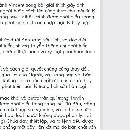
h Vincent trong bài giải thích gây ảnh
ngoài hoặc cách lên công thức cho một tín lý
ưởng hay sự thật chính được phát biểu không
hĩa phát sinh một cách hợp luận lý hay hợp
.
thức dưới ánh sáng yếu tính, và đọc điều
riển, nhưng Truyền Thống chỉ phát triển
ển, nhưng thực hành và kỷ luật phải hoàn toàn
ết và cách giải quyết chúng cũng thay đổi.
i qua Lời của Người, và tương hợp với bản
ội không tạo ra bản chất của con người hay
hát triển luân lý trong lịch sử nhân loại.
mạc khải và được trân quí trong Truyền
ược phát biểu trong sáng thế: "từ đầu, Đấng
 mà kết hợp với vợ mình, và cả hai sẽ nên
ết hợp, loài người không được phân ly... ai
g gì Chúa dạy, thiết lập, và ra lệnh đều được
vợ chồng một dây liên kết mà do bản chất vốn