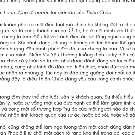
trợ chúng. Không thể và không nên lạm dụng bản văn này để
hành động đi ngược lại giới răn của Thiên Chúa
 khám phát ra một điều luật mà chính họ không đặt ra cho c
 người và là cung thánh của họ. Ở đó, họ ở một mình với Thi
ho chúng ta làm điều tốt và tránh điều ác, và lắng nghe cũn
áng sợ. Khi hành động, chúng ta không chỉ lên khuôn thế gi
òn ảnh hưởng đến hạnh phúc đời đời của chúng ta nữa. Vì sự 
âm của mình. Niềm Vui Yêu Thương khẳng định sự kỳ diệu củ
a chọn có ý thức và tự do, như được đánh động và lôi cuốn mộ
 nhau, cũng như trình độ đào tạo, kiến thức, nhân đức của 
hực nhận ra những gì lúc này là đáp ứng quảng đại nhất có t
ằng đây là điều Thiên Chúa đang yêu cầu trong cảnh phức tạ
ơng tâm thay thế cho luật luân lý khách quan. Sự thiếu hiểu 
uân lý, hoặc sự vắng mặt của đức hạnh có thể làm giảm tính 
, và trong một số trường hợp "sự ác của một người nào đó k
hủ nhận tính khách quan của sự ác, hoặc bỏ sót, hoặc vô trậ
h nó, cũng không thể làm ngơ lương tâm một cách đúng đắn 
 Phaolô II từ chối một cách rõ ràng khả thể trong đó, các 