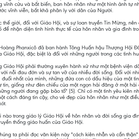
ng vĩnh cửu và bất biến, ban hôn nhân như một hình ảnh tự 
ước vĩnh viễn, bất khả phân ly với dân của Người.
c thế giới, đối với Giáo Hội, và sự loan truyền Tin Mừng, nê
 nhận diện tình hình thực tế của hôn nhân và gia đình tron
o Hoàng Phanxicô đã ban hành Tông Huấn hậu Thượng Hội Đ
 Giáo Hội, đặc biệt là đối với những người trong các tình h
g Giáo Hội phải thường xuyên hành xử như một bệnh viện dã
với nỗi đau đớn và sự tan vỡ của nhiều đời sống. Đối với n
đuối nhất của mình, những đứa con có dấu hiệu của một tìn
tự tin, giống như đèn chiếu của một ngọn hải đăng ở một h
những người đang gặp bão tố" (5). Chỉ có một tình yêu kiên
t cách đáng tin cậy, cho vẻ đẹp của hôn nhân như một điều 
ót.
 nào trong giáo lý Giáo Hội về hôn nhân và đời sống gia đ
ruyền thống giáo huấn của Giáo Hội.
húng ta phải đọc văn kiện này "cách kiên nhẫn và cẩn thận"