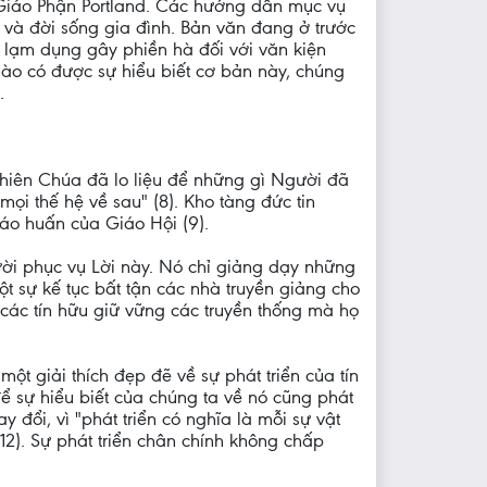
Giáo Phận Portland. Các hướng dẫn mục vụ
và đời sống gia đình. Bản văn đang ở trước
ố lạm dụng gây phiền hà đối với văn kiện
nào có được sự hiểu biết cơ bản này, chúng
.
 Thiên Chúa đã lo liệu để những gì Người đã
mọi thế hệ về sau" (8). Kho tàng đức tin
iáo huấn của Giáo Hội (9).
ời phục vụ Lời này. Nó chỉ giảng dạy những
ột sự kế tục bất tận các nhà truyền giảng cho
các tín hữu giữ vững các truyền thống mà họ
 một giải thích đẹp đẽ về sự phát triển của tín
để sự hiểu biết của chúng ta về nó cũng phát
y đổi, vì "phát triển có nghĩa là mỗi sự vật
(12). Sự phát triển chân chính không chấp