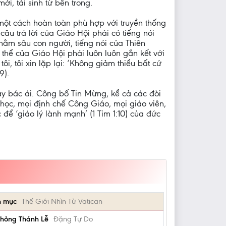
i, tái sinh từ bên trong.
một cách hoàn toàn phù hợp với truyền thống
âu trả lời của Giáo Hội phải có tiếng nói
 thẳm sâu con người, tiếng nói của Thiên
ụ thể của Giáo Hội phải luôn luôn gắn kết với
ôi, tôi xin lặp lại: ‘Không giảm thiểu bất cứ
9).
y bác ái. Công bố Tin Mừng, kể cả các đòi
 học, mọi định chế Công Giáo, mọi giáo viên,
để ‘giáo lý lành mạnh’ (1 Tim 1:10) của đức
h mục
Thế Giới Nhìn Từ Vatican
á hỏng Thánh Lễ
Đặng Tự Do