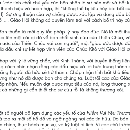
và “các tính chất chủ yếu của hôn nhân là sự nên một và bất kh
ành hiệu và hoàn hợp, thì "không thể bị tiêu hủy bởi bất c
141). Sự ưng thuận của vợ chồng được xác lập và đóng dấu bở
ồi .... Giáo Hội không có quyền làm trái với cách bố trí này 
ơn thuần là một quy tắc pháp lý hay đạo đức. Nó là một thực t
 nói lên một cái gì đó về bản chất vĩnh cửu của Thiên Chúa, 
ao ước của Thiên Chúa với con người", một "giao ước được đ
ày là dấu chỉ sự kết hợp vĩnh viễn của Chúa Kitô với Giáo Hội 
p với lý lẽ vững chắc, với Kinh Thánh, với truyền thống liê
 cách nhìn nhận rằng các dấu hiệu và lời hứa trung thành c
ấng Người đã hứa sẽ trở thành. Chấp nhận tính bất khả tiêu
Mừng như nó đã được ban cho chúng ta. Luật tối cao của Giáo 
hấp nhận. Nếu muốn đạt được mục tiêu của nó, lòng thương 
t cả những gì cần thiết cho sự cứu rỗi là không thương xót.
ột số người đã lạm dụng các yếu tố của
Niềm Vui Yêu Thươ
tạo ra một số hồ đồ và ngỡ ngàng nơi các tín hữu. Do bản chấ
n chính, thực hành mục vụ, và kỷ luật bí tích. Vì các chủ tr