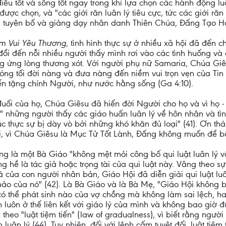
điều tốt và sống tốt ngay trong khi lựa chọn các hành động lu
c chọn, và "các giới răn luân lý tiêu cực, tức các giới răn
 tuyên bố và giảng dạy nhân danh Thiên Chúa, Đấng Tạo Hó
m Vui Yêu Thương
, tình hình thực sự ở nhiều xã hội đã đến ch
 đổi đến nỗi nhiều người thấy mình rơi vào các tình huống và 
 ứng lòng thương xót. Với người phụ nữ Samaria, Chúa Gi
bóng tối đời nàng và đưa nàng đến niềm vui trọn vẹn của Ti
n tặng chính Người, như nước hằng sống (Ga 4:10).
đuối của họ, Chúa Giêsu đã hiến đời Người cho họ và vì họ 
 những người thấy các giáo huấn luân lý về hôn nhân và tìn
úc thực sự bị dày vò bởi những khó khăn đủ loại" (41). Ơn th
 vì Chúa Giêsu là Mục Tử Tốt Lành, Đấng không muốn để bất
ũng là một Bà Giáo "không mệt mỏi công bố qui luật luân lý 
 hề là tác giả hoặc trọng tài của qui luật này. Vâng theo s
của con người nhân bản, Giáo Hội đã diễn giải qui luật luân
 hảo của nó" (42). Là Bà Giáo và là Bà Mẹ, "Giáo Hội không
có thể phát sinh nào của vợ chồng mà không làm sai lệch, ha
uôn ở thế liên kết với giáo lý của mình và không bao giờ đượ
heo "luật tiệm tiến" (law of gradualness), vì biết rằng người
uân lý (44). Tuy nhiên, đối với lệnh cấm tuyệt đối, luật tiệm t