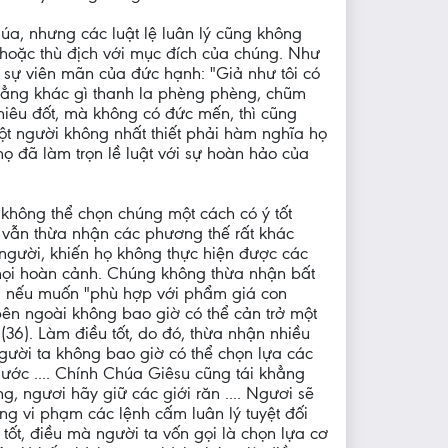
úa, nhưng các luật lệ luân lý cũng không
 hoặc thù địch với mục đích của chúng. Như
à sự viên mãn của đức hạnh: "Giả như tôi có
 chẳng khác gì thanh la phèng phèng, chũm
hiêu đốt, mà không có đức mến, thì cũng
 một người không nhất thiết phải hàm nghĩa họ
ọ đã làm trọn lề luật với sự hoàn hảo của
 không thể chọn chúng một cách có ý tốt
t, vẫn thừa nhận các phương thế rất khác
người, khiến họ không thực hiện được các
à mọi hoàn cảnh. Chúng không thừa nhận bất
o, nếu muốn "phù hợp với phẩm giá con
 bên ngoài không bao giờ có thể cản trở một
36). Làm điều tốt, do đó, thừa nhận nhiều
 người ta không bao giờ có thể chọn lựa các
 ước .... Chính Chúa Giêsu cũng tái khẳng
 ngươi hãy giữ các giới răn .... Ngươi sẽ
ộng vi phạm các lệnh cấm luân lý tuyệt đối
tốt, điều mà người ta vốn gọi là chọn lựa cơ