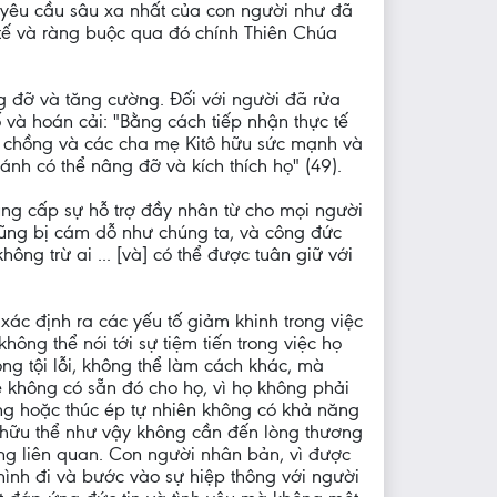
ác yêu cầu sâu xa nhất của con người như đã
 tế và ràng buộc qua đó chính Thiên Chúa
 đỡ và tăng cường. Đối với người đã rửa
ố và hoán cải: "Bằng cách tiếp nhận thực tế
vợ chồng và các cha mẹ Kitô hữu sức mạnh và
nh có thể nâng đỡ và kích thích họ" (49).
ung cấp sự hỗ trợ đầy nhân từ cho mọi người
i cũng bị cám dỗ như chúng ta, và công đức
ông trừ ai ... [và] có thể được tuân giữ với
 xác định ra các yếu tố giảm khinh trong việc
ông thể nói tới sự tiệm tiến trong việc họ
rong tội lỗi, không thể làm cách khác, mà
ẽ không có sẵn đó cho họ, vì họ không phải
ng hoặc thúc ép tự nhiên không có khả năng
 hữu thể như vậy không cần đến lòng thương
hông liên quan. Con người nhân bản, vì được
mình đi và bước vào sự hiệp thông với người