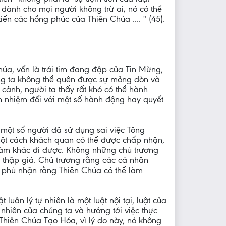
 dành cho mọi người không trừ ai; nó có thể
iến các hồng phúc của Thiên Chúa .... " (45).
úa, vốn là trái tim đang đập của Tin Mừng,
húng ta không thể quên được sự mỏng dòn và
cảnh, người ta thấy rất khó có thể hành
rách nhiệm đối với một số hành động hay quyết
 một số người đã sử dụng sai việc Tông
một cách khách quan có thể được chấp nhận,
làm khác đi được. Không những chủ trương
 thập giá. Chủ trương rằng các cá nhân
 phủ nhận rằng Thiên Chúa có thể làm
uân lý tự nhiên là một luật nội tại, luật của
 nhiên của chúng ta và hướng tới việc thực
a Thiên Chúa Tạo Hóa, vì lý do này, nó không