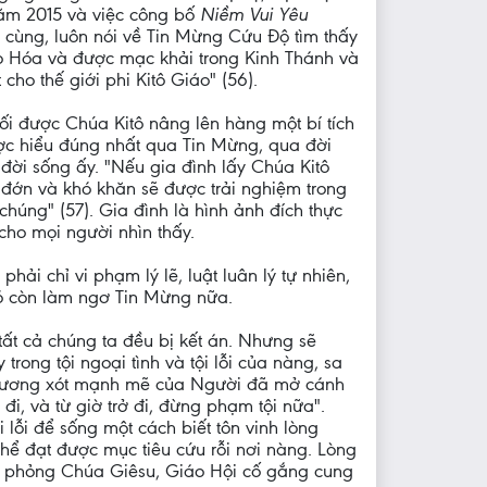
năm 2015 và việc công bố
Niềm Vui Yêu
o cùng, luôn nói về Tin Mừng Cứu Độ tìm thấy
o Hóa và được mạc khải trong Kinh Thánh và
ho thế giới phi Kitô Giáo" (56).
hối được Chúa Kitô nâng lên hàng một bí tích
ược hiểu đúng nhất qua Tin Mừng, qua đời
 đời sống ấy. "Nếu gia đình lấy Chúa Kitô
đớn và khó khăn sẽ được trải nghiệm trong
húng" (57). Gia đình là hình ảnh đích thực
cho mọi người nhìn thấy.
ải chỉ vi phạm lý lẽ, luật luân lý tự nhiên,
nó còn làm ngơ Tin Mừng nữa.
 tất cả chúng ta đều bị kết án. Nhưng sẽ
rong tội ngoại tình và tội lỗi của nàng, sa
 thương xót mạnh mẽ của Người đã mở cánh
i, và từ giờ trở đi, đừng phạm tội nữa".
lỗi để sống một cách biết tôn vinh lòng
hể đạt được mục tiêu cứu rỗi nơi nàng. Lòng
mô phỏng Chúa Giêsu, Giáo Hội cố gắng cung