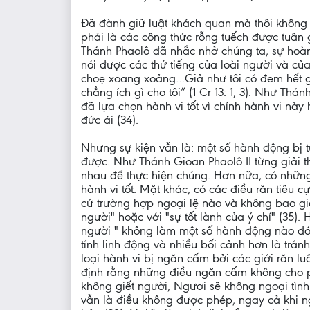
Đã đành giữ luật khách quan mà thôi không đ
phải là các công thức rỗng tuếch được tuân 
Thánh Phaolô đã nhắc nhở chúng ta, sự hoàn 
nói được các thứ tiếng của loài người và củ
choẹ xoang xoảng…Giả như tôi có đem hết gia
chẳng ích gì cho tôi” (1 Cr 13: 1, 3). Như T
đã lựa chọn hành vi tốt vì chính hành vi nà
đức ái (34).
Nhưng sự kiện vẫn là: một số hành động bị t
được. Như Thánh Gioan Phaolô II từng giải th
nhau để thực hiện chúng. Hơn nữa, có những
hành vi tốt. Mặt khác, có các điều răn tiêu
cứ trường hợp ngoại lệ nào và không bao gi
người" hoặc với "sự tốt lành của ý chí" (35)
người " không làm một số hành động nào đó",
tính linh động và nhiều bối cảnh hơn là trán
loại hành vi bị ngăn cấm bởi các giới răn lu
định rằng những điều ngăn cấm không cho ph
không giết người, Ngươi sẽ không ngoại tình 
vẫn là điều không được phép, ngay cả khi ng