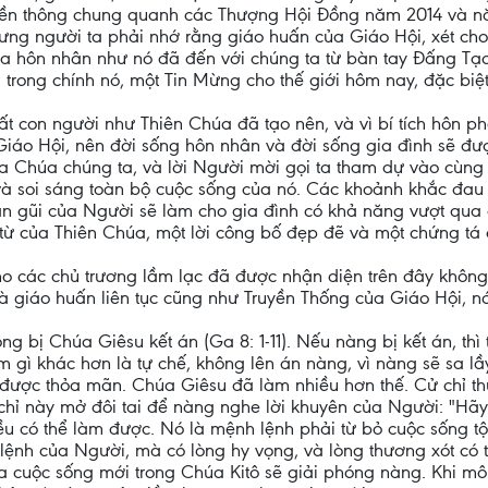
truyền thông chung quanh các Thượng Hội Đồng năm 2014 và 
hưng người ta phải nhớ rằng giáo huấn của Giáo Hội, xét ch
ủa hôn nhân như nó đã đến với chúng ta từ bàn tay Đấng Tạ
rong chính nó, một Tin Mừng cho thế giới hôm nay, đặc biệt c
ất con người như Thiên Chúa đã tạo nên, và vì bí tích hôn p
 Giáo Hội, nên đời sống hôn nhân và đời sống gia đình sẽ đ
của Chúa chúng ta, và lời Người mời gọi ta tham dự vào cùng
và soi sáng toàn bộ cuộc sống của nó. Các khoảnh khắc đau 
n gũi của Người sẽ làm cho gia đình có khả năng vượt qua c
từ của Thiên Chúa, một lời công bố đẹp đẽ và một chứng tá 
o các chủ trương lầm lạc đã được nhận diện trên đây không ph
à giáo huấn liên tục cũng như Truyền Thống của Giáo Hội, 
g bị Chúa Giêsu kết án (Ga 8: 1-11). Nếu nàng bị kết án, thì
ì khác hơn là tự chế, không lên án nàng, vì nàng sẽ sa lầy t
 được thỏa mãn. Chúa Giêsu đã làm nhiều hơn thế. Cử chỉ
chỉ này mở đôi tai để nàng nghe lời khuyên của Người: "Hãy đ
u có thể làm được. Nó là mệnh lệnh phải từ bỏ cuộc sống tội 
ệnh của Người, mà có lòng hy vọng, và lòng thương xót có t
của cuộc sống mới trong Chúa Kitô sẽ giải phóng nàng. Khi 