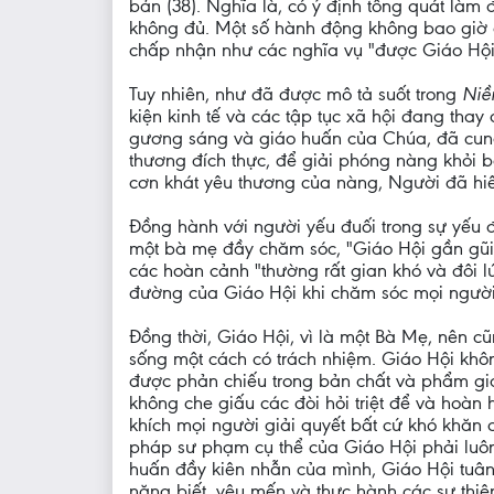
bản (38). Nghĩa là, có ý định tổng quát làm 
không đủ. Một số hành động không bao giờ đượ
chấp nhận như các nghĩa vụ "được Giáo Hội
Tuy nhiên, như đã được mô tả suốt trong
Niề
kiện kinh tế và các tập tục xã hội đang thay
gương sáng và giáo huấn của Chúa, đã cung
thương đích thực, để giải phóng nàng khỏi 
cơn khát yêu thương của nàng, Người đã hiế
Đồng hành với người yếu đuối trong sự yếu 
một bà mẹ đầy chăm sóc, "Giáo Hội gần gũi"
các hoàn cảnh "thường rất gian khó và đôi l
đường của Giáo Hội khi chăm sóc mọi người,
Đồng thời, Giáo Hội, vì là một Bà Mẹ, nên c
sống một cách có trách nhiệm. Giáo Hội không
được phản chiếu trong bản chất và phẩm giá 
không che giấu các đòi hỏi triệt để và hoàn
khích mọi người giải quyết bất cứ khó khăn 
pháp sư phạm cụ thể của Giáo Hội phải luôn l
huấn đầy kiên nhẫn của mình, Giáo Hội tuân t
năng biết, yêu mến và thực hành các sự thiện l