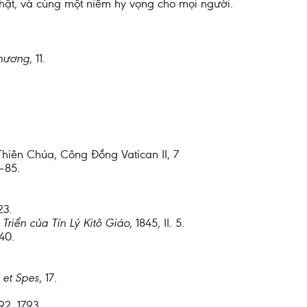
thật, và cùng một niềm hy vọng cho mọi người.
Thương
, 11.
Thiên Chúa, Công Đồng Vatican II, 7
–85.
23.
 Triển của Tín Lý Kitô Giáo
, 1845, II. 5.
640.
et Spes
, 17.
792, 1793.