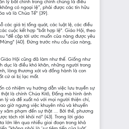
ân lý bất chính trong chính chúng là điều
 không có ngoại lệ”, phải được các tín hữu
a và là Chúa Tể" (39).
ỗ các giá trị tổng quát, các luật lệ, các điều
các cuộc kết hợp "bất hợp lệ". Giáo Hội, theo
êsu "đề cập tới ước muốn của nàng được yêu
n Mừng" (40). Đứng trước nhu cầu của nàng,
- Giáo Hội cũng đã làm như thế. Giống như
h dục là điều khó khăn, những người trong
ánh, lòng thương xót và đồng hành là con
 cứ ai bị lạc mất.
vốn có nhiệm vụ hướng dẫn việc lưu truyền sự
ự thật là chính Chúa Kitô, Đấng mà hình ảnh
 lý và đề xuất nó với mọi người thiện chí,
 bao giờ ngưng việc khuyên nhủ và khuyến
y xâm phạm đến sự thật .... Bởi thế, phương
c tách rời khỏi nó" (43). Trong lời giáo
 ta lớn lên qua nhiều giai đoạn trong khả
iến “không phải là ‘sự tiệm tiến của luật’