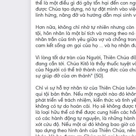
thể là một điều gì đó gây tổn hại đến con n
được Chúa tạo dựng, nó tự đặt mình vào việ
linh hứng, nâng đỡ và hướng dẫn mọi sinh vậ
Hơn nữa, không chỉ nhờ tự nhiên nhưng còn
tội, hôn nhân là một bí tích và mang theo nó
nhân trần của tình yêu giữa vợ và chồng tro
cam kết sống ơn gọi của họ ... và họ nhận đ
Vì lòng tốt dư tràn của Người, Thiên Chúa đ
đang cần tới. Chúa Kitô là thầy thuốc tuyệt 
của Người có thể trở thành công đức của chún
sự giúp đỡ của ơn thánh" (50).
Chỉ vì sự hỗ trợ nhân từ của Thiên Chúa luôn
qui tội bản thân. Nếu một người nào đó không 
phát triển về trách nhiệm, kiến thức và tình 
không có tự do hoán cải. Họ sẽ không được t
là loại hữu thể có thể được cung hiến các 
có các hành động tự nguyện, là những hành 
xót cứu độ. Nếu một ai đó không bao giờ có t
tạo dựng theo hình ảnh của Thiên Chúa, nên 