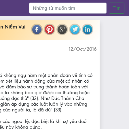
Tìm
n Niềm Vui
12/Oct/2016
đó không ngụ hàm một phán đoán về tính có
 xem xét liệu hành động của một cá nhân có
 và đảm bảo sự trung thành hoàn toàn với
 mà ta không bao giờ được coi thường hoặc
huống đặc thù" (32). Như Đức Thánh Cha
n giản áp dụng các luật luân lý vào những
của người ta, là đã đủ" (33).
ác ngoại lệ, đặc biệt là khi sự yếu đuối
iều này không đúng.