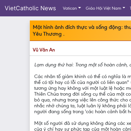
VietCatholic News
Vatican
Giáo Hội Việt Nam
Một hình ảnh đích thực và sống động: 
Yêu Thương .
Vũ Văn An
Lạm dụng thứ hai: Trong một số hoàn cảnh,
Các nhân tố giảm khinh có thể có nghĩa là
thể có tội hay có lỗi của người có liên quan
tương ứng hay không với một luật lệ hoặc mộ
Thiên Chúa trong đời sống cụ thể của một co
bỏ qua, nhưng trong việc lên công thức cho
nhắc nhở chúng ta, luật luân lý không phải 
người đang sống trong 'các hoàn cảnh bất hợ
Một số người đã sử dụng không đúng các xem 
của ý chí hay sự phức tạp của một hoàn cảnh