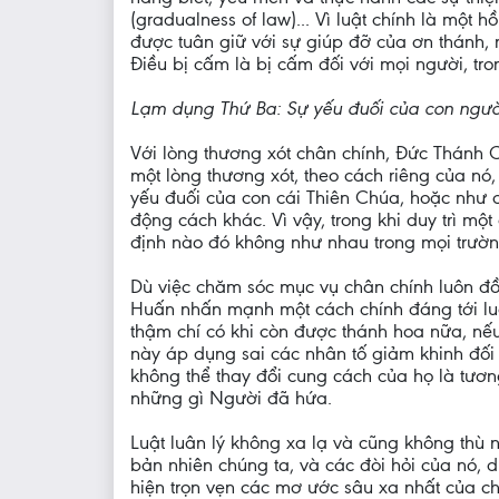
(gradualness of law)... Vì luật chính là mộ
được tuân giữ với sự giúp đỡ của ơn thánh, m
Điều bị cấm là bị cấm đối với mọi người, tr
Lạm dụng Thứ Ba: Sự yếu đuối của con ngườ
Với lòng thương xót chân chính, Đức Thánh 
một lòng thương xót, theo cách riêng của nó
yếu đuối của con cái Thiên Chúa, hoặc như c
động cách khác. Vì vậy, trong khi duy trì một
định nào đó không như nhau trong mọi trườn
Dù việc chăm sóc mục vụ chân chính luôn đồ
Huấn nhấn mạnh một cách chính đáng tới luậ
thậm chí có khi còn được thánh hoa nữa, n
này áp dụng sai các nhân tố giảm khinh đối
không thể thay đổi cung cách của họ là tư
những gì Người đã hứa.
Luật luân lý không xa lạ và cũng không thù n
bản nhiên chúng ta, và các đòi hỏi của nó, 
hiện trọn vẹn các mơ ước sâu xa nhất của chú