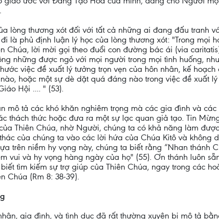
 giao ước với Đấng Tạo Hóa của mình, dâng cho Người một
.
ủa lòng thương xót đối với tất cả những ai đang đấu tranh v
 đi là phủ định luận lý học của lòng thương xót: "Trong mọi 
ên Chúa, lời mời gọi theo đuổi con đường bác ái (via caritati
hông những được ngỏ với mọi người trong mọi tình huống, nh
hước việc đề xuất lý tưởng trọn vẹn của hôn nhân, kế hoạch
ết nào, hoặc một sự dè dặt quá đáng nào trong việc đề xuất lý
o Hội .... " (53).
n mô tả các khó khăn nghiêm trọng mà các gia đình và các 
ác thách thức hoặc đưa ra một sự lạc quan giả tạo. Tin Mừng 
của Thiên Chúa, nhờ Người, chúng ta có khả năng làm được 
n thác của chúng ta vào các lời hứa của Chúa Kitô và khôn
ựa trên niềm hy vọng này, chúng ta biết rằng “Nhan thánh C
niềm vui và hy vọng hàng ngày của họ" (55). Ơn thánh luôn s
 biết tìm kiếm sự trợ giúp của Thiên Chúa, ngay trong các ho
iên Chúa (Rm 8: 38-39).
ng
hân, gia đình, và tình dục đã rất thường xuyên bị mô tả bằng