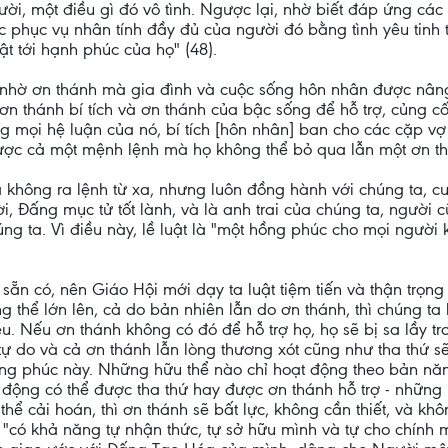
gười, một điều gì đó vô tình. Ngược lại, nhờ biết đáp ứng c
c phục vụ nhân tính đầy đủ của người đó bằng tình yêu tinh
t tới hạnh phúc của họ" (48).
 nhờ ơn thánh mà gia đình và cuộc sống hôn nhân được nâng
 ơn thánh bí tích và ơn thánh của bậc sống để hỗ trợ, củng c
ng mọi hệ luận của nó, bí tích [hôn nhân] ban cho các cặp 
ược cả một mệnh lệnh mà họ không thể bỏ qua lẫn một ơn thá
ã không ra lệnh từ xa, nhưng luôn đồng hành với chúng ta, c
vời, Đấng mục tử tốt lành, và là anh trai của chúng ta, ngườ
g ta. Vì điều này, lề luật là "một hồng phúc cho mọi người kh
 sẵn có, nên Giáo Hội mới dạy ta luật tiệm tiến và thận trọng
thể lớn lên, cả do bản nhiên lẫn do ơn thánh, thì chúng ta kh
yêu. Nếu ơn thánh không có đó để hỗ trợ họ, họ sẽ bị sa lầy t
ự do và cả ơn thánh lẫn lòng thương xót cũng như tha thứ s
hồng phúc này. Những hữu thể nào chỉ hoạt động theo bản nă
động có thể được tha thứ hay được ơn thánh hỗ trợ - những
hể cải hoán, thì ơn thánh sẽ bất lực, không cần thiết, và k
"có khả năng tự nhận thức, tự sở hữu mình và tự cho chính 