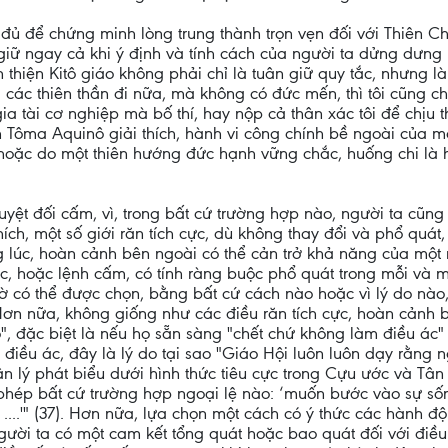
ủ để chứng minh lòng trung thành trọn vẹn đối với Thiên Ch
giữ ngay cả khi ý định và tính cách của người ta dửng dưng
thiện Kitô giáo không phải chỉ là tuân giữ quy tắc, nhưng l
a các thiên thần đi nữa, mà không có đức mến, thì tôi cũng
 tài cơ nghiệp mà bố thí, hay nộp cả thân xác tôi để chịu t
hánh Tôma Aquinô giải thích, hành vi công chính bề ngoài của
y hoặc do một thiên hướng đức hạnh vững chắc, huống chi là h
uyệt đối cấm, vì, trong bất cứ trường hợp nào, người ta cũng
ích, một số giới răn tích cực, dù không thay đổi và phổ quá
 lúc, hoàn cảnh bên ngoài có thể cản trở khả năng của một 
 cực, hoặc lệnh cấm, có tính ràng buộc phổ quát trong mỗi v
ờ có thể được chọn, bằng bất cứ cách nào hoặc vì lý do nà
. Hơn nữa, không giống như các điều răn tích cực, hoàn cảnh
 đặc biệt là nếu họ sẵn sàng "chết chứ không làm điều ác" (
h điều ác, đây là lý do tại sao "Giáo Hội luôn luôn dạy rằng
ân lý phát biểu dưới hình thức tiêu cực trong Cựu ước và Tân
ép bất cứ trường hợp ngoại lệ nào: ‘muốn bước vào sự sống,
....'" (37). Hơn nữa, lựa chọn một cách có ý thức các hành đ
ười ta có một cam kết tổng quát hoặc bao quát đối với điều 