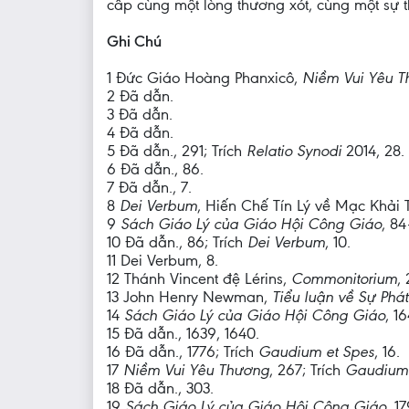
cấp cùng một lòng thương xót, cùng một sự 
Ghi Chú
1 Đức Giáo Hoàng Phanxicô,
Niềm Vui Yêu 
2 Đã dẫn.
3 Đã dẫn.
4 Đã dẫn.
5 Đã dẫn., 291; Trích
Relatio Synodi
2014, 28.
6 Đã dẫn., 86.
7 Đã dẫn., 7.
8
Dei Verbum
, Hiến Chế Tín Lý về Mạc Khải 
9
Sách Giáo Lý của Giáo Hội Công Giáo
, 84
10 Đã dẫn., 86; Trích
Dei Verbum
, 10.
11 Dei Verbum, 8.
12 Thánh Vincent đệ Lérins,
Commonitorium
, 
13 John Henry Newman,
Tiểu luận về Sự Phát
14
Sách Giáo Lý của Giáo Hội Công Giáo
, 1
15 Đã dẫn., 1639, 1640.
16 Đã dẫn., 1776; Trích
Gaudium et Spes
, 16.
17
Niềm Vui Yêu Thương
, 267; Trích
Gaudium 
18 Đã dẫn., 303.
19
Sách Giáo Lý của Giáo Hội Công Giáo
, 1