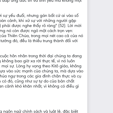
 đáp ứng đức tin và tình yêu mà không một
ới sự yếu đuối, nhưng gán bất cứ ai vào số
hoàn cảnh, khi xử sự với những người gặp
s) phải được nghe thấy rõ ràng" (52). Lời mời
ưng nó còn được ngỏ một cách trọn vẹn:
 của Thiên Chúa, trong mọi nét cao cả của nó
 tưởng đó, đều là thiếu trung thành đối với
cuộc hôn nhân trong thời đại chúng ta đang
không bao giờ xa rời thực tế, vì nó luôn
mọi sự. Lòng hy vọng theo Kitô giáo, không
g dựa vào sức mạnh của chúng ta, mà dựa vào
húa ngự trong các gia đình chân thực và cụ
ẵn có đó, cũng như sự tự do của bản chất
àn cảnh khó khăn nhất, vì không có điều gì
 ngôn ngữ chính sách và luật lệ, đặc biệt