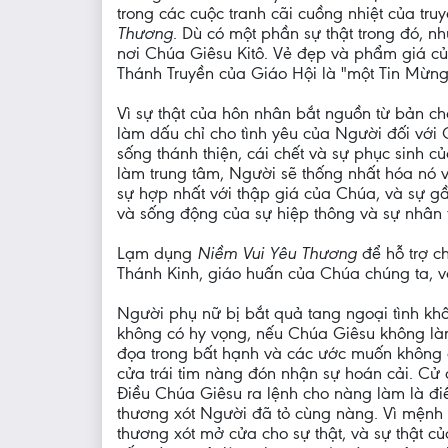
trong các cuộc tranh cãi cuồng nhiệt của 
Thương
. Dù có một phần sự thật trong đó, n
nơi Chúa Giêsu Kitô. Vẻ đẹp và phẩm giá c
Thánh Truyền của Giáo Hội là "một Tin Mừng t
Vì sự thật của hôn nhân bắt nguồn từ bản ch
làm dấu chỉ cho tình yêu của Người đối với
sống thánh thiện, cái chết và sự phục sinh 
làm trung tâm, Người sẽ thống nhất hóa nó 
sự hợp nhất với thập giá của Chúa, và sự gầ
và sống động của sự hiệp thông và sự nhân 
Lạm dụng
Niềm Vui Yêu Thương
để hỗ trợ ch
Thánh Kinh, giáo huấn của Chúa chúng ta, v
Người phụ nữ bị bắt quả tang ngoại tình khôn
không có hy vọng, nếu Chúa Giêsu không làm g
đọa trong bất hạnh và các ước muốn không
cửa trái tim nàng đón nhận sự hoán cải. Cử 
Điều Chúa Giêsu ra lệnh cho nàng làm là điề
thương xót Người đã tỏ cùng nàng. Vì mệnh l
thương xót mở cửa cho sự thật, và sự thật 