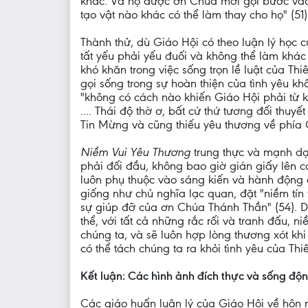
khác. Và họ được ơn Chúa mời gọi bước vào
tạo vật nào khác có thể làm thay cho họ" (51)
Thành thử, dù Giáo Hội có theo luận lý học c
tất yếu phải yếu đuối và không thể làm khác
khó khăn trong việc sống trọn lề luật của Thi
gọi sống trong sự hoàn thiện của tình yêu k
"không có cách nào khiến Giáo Hội phải từ k
.... Thái độ thờ ơ, bất cứ thứ tương đối thuy
Tin Mừng và cũng thiếu yêu thương về phía Giá
Niềm Vui Yêu Thương
trung thực và mạnh dạ
phải đối đầu, không bao giờ gián giấy lên c
luôn phụ thuộc vào sáng kiến và hành động 
giống như chủ nghĩa lạc quan, đặt "niềm tí
sự giúp đỡ của ơn Chúa Thánh Thần" (54). D
thể, với tất cả những rắc rối và tranh đấu, 
chúng ta, và sẽ luôn hợp lòng thương xót khi
có thể tách chúng ta ra khỏi tình yêu của Th
Kết luận: Các hình ảnh đích thực và sống độ
Các giáo huấn luân lý của Giáo Hội về hôn n