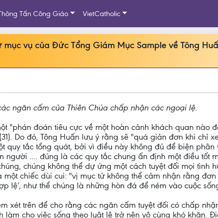
Thông Tấn Công Giáo
VietCatholic
thư mục vụ của Đức Tổng Giám Mục Sample về Tông Huấ
 các ngăn cấm của Thiên Chúa chấp nhận các ngoại lệ.
 một "phán đoán tiêu cực về một hoàn cảnh khách quan nào 
" (31). Do đó, Tông Huấn lưu ý rằng sẽ "quá giản đơn khi chỉ
t quy tắc tổng quát, bởi vì điều này không đủ để biện phân
n người .... đúng là các quy tắc chung ấn định một điều tốt
 chúng, chúng không thể dự ứng một cách tuyệt đối mọi tình 
là một chiếc dùi cui: "vị mục tử không thể cảm nhận rằng đơ
p lệ’, như thể chúng là những hòn đá để ném vào cuộc sống 
xét trên để cho rằng các ngăn cấm tuyệt đối có chấp nhận c
 làm cho việc sống theo luật lệ trở nên vô cùng khó khăn. Đ