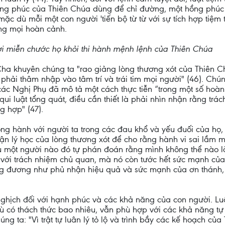
t hồng phúc của Thiên Chúa dùng để chỉ đường, một hồng phúc
ặc dù mỗi một con người 'tiến bộ từ từ với sự tích hợp tiệm t
ong mọi hoàn cảnh.
i miễn chước họ khỏi thi hành mệnh lệnh của Thiên Chúa
Cha khuyên chúng ta "rao giảng lòng thương xót của Thiên Ch
, phải thâm nhập vào tâm trí và trái tim mọi người" (46). C
ác Nghị Phụ đã mô tả một cách thực tiễn “trong một số hoàn 
 qui luật tổng quát, điều cần thiết là phải nhìn nhận rằng t
g hợp" (47).
ng hành với người ta trong các đau khổ và yếu đuối của họ,
n lý học của lòng thương xót để cho rằng hành vi sai lầm 
ếu một người nào đó tự phán đoán rằng mình không thể nào 
 với trách nhiệm chủ quan, mà nó còn tước hết sức mạnh của
ơng đương như phủ nhận hiệu quả và sức mạnh của ơn thánh,
ghịch đối với hạnh phúc và các khả năng của con người. Luật l
dù có thách thức bao nhiêu, vẫn phù hợp với các khả năng tự
ng ta: "Vì trật tự luân lý tỏ lộ và trình bầy các kế hoạch củ