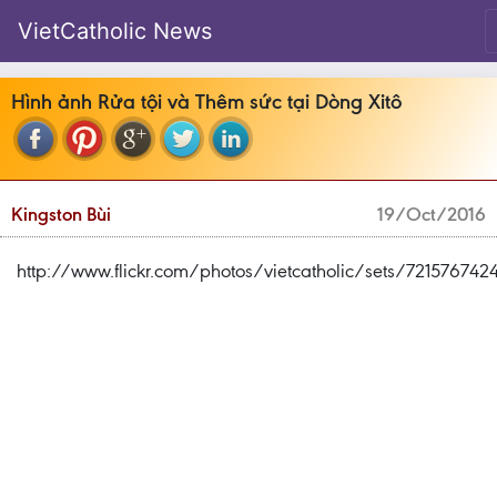
VietCatholic News
Hình ảnh Rửa tội và Thêm sức tại Dòng Xitô
Kingston Bùi
19/Oct/2016
http://www.flickr.com/photos/vietcatholic/sets/721576742