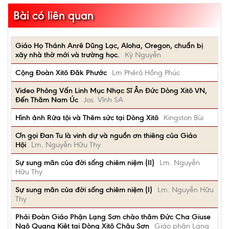
Bài có liên quan
Giáo Họ Thánh Anrê Dũng Lạc, Aloha, Oregon, chuẩn bị
xây nhà thờ mới và trường học.
Kỳ Nguyễn
Cộng Đoàn Xitô Đăk Phước
Lm Phêrô Hồng Phúc
Video Phỏng Vấn Linh Mục Nhạc Sĩ Ân Đức Dòng Xitô VN,
Đến Thăm Nam Úc
Jos. Vĩnh SA
Hình ảnh Rửa tội và Thêm sức tại Dòng Xitô
Kingston Bùi
Ơn gọi Đan Tu là vinh dự và nguồn ơn thiêng của Giáo
Hội
Lm. Nguyễn Hữu Thy
Sự sung mãn của đời sống chiêm niệm (II)
Lm. Nguyễn
Hữu Thy
Sự sung mãn của đời sống chiêm niệm (I)
Lm. Nguyễn Hữu
Thy
Phái Đoàn Giáo Phận Lạng Sơn chào thăm Đức Cha Giuse
Ngô Quang Kiệt tại Dòng Xitô Châu Sơn
Giáo phận Lạng