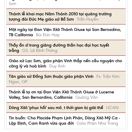
Sơn
Thánh lễ khai mạc Năm Thánh 2010 tại quảng trường
tượng đài Đức Mẹ giáo xứ Bổ Sơn
Trần Huyền
Một ngày tại Đan Viện Xitô Thánh Giuse tại San Bernadino,
TB California
Bùi Đức Hợp
Thầy ẩn sĩ trong giảng đường thần học đại học tuyết
trắng
GS. Lê Đình Thông
Giáo xứ Lạc Sơn, giáo phận Vinh thắp nến cầu nguyện cho
công lý và hoà bình
Duy Anh
Tân giáo xứ Đồng Sơn thuộc giáo phận Vinh
Fx. Trần Kim
Ngọc, OP.
Thánh lễ tạ ơn tại Đan Viện Xitô Thánh Giuse ở Lucerne
Valley, San Bernardino, California
Quảng Văn
Dòng Xitô 'phục hồi' sau một thời gian bị giải thể
UCAN
Tin buồn: Cha Placide Phạm Lịnh Phán, Dòng Xitô Mỹ Ca -
Lập Định, Cam Ranh vừa qua đời
Giáo Phận Nha Trang